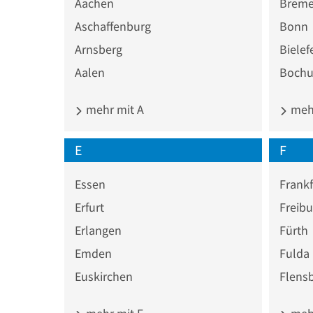
Aachen
Brem
Aschaffenburg
Bonn
Arnsberg
Bielef
Aalen
Boch
mehr mit A
mehr
E
F
Essen
Frankf
Erfurt
Freibu
Erlangen
Fürth
Emden
Fulda
Euskirchen
Flens