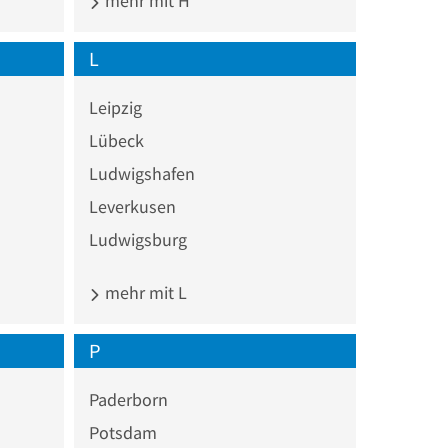
mehr mit H
L
Leipzig
Lübeck
Ludwigshafen
Leverkusen
Ludwigsburg
mehr mit L
P
Paderborn
Potsdam