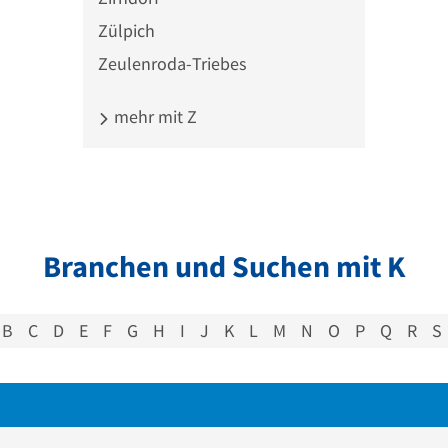
Zülpich
Zeulenroda-Triebes
mehr mit Z
Branchen und Suchen mit K
B
C
D
E
F
G
H
I
J
K
L
M
N
O
P
Q
R
S