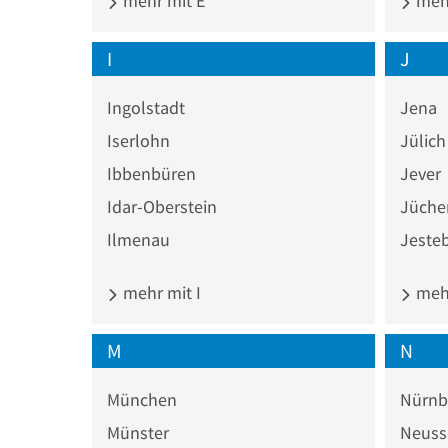
mehr mit E
mehr
I
J
Ingolstadt
Jena
Iserlohn
Jülich
Ibbenbüren
Jever
Idar-Oberstein
Jüche
Ilmenau
Jeste
mehr mit I
mehr
M
N
München
Nürnb
Münster
Neuss