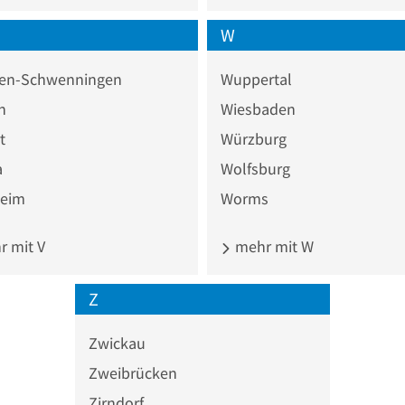
W
ngen-Schwenningen
Wuppertal
n
Wiesbaden
t
Würzburg
a
Wolfsburg
heim
Worms
 mit V
mehr mit W
Z
Zwickau
Zweibrücken
Zirndorf