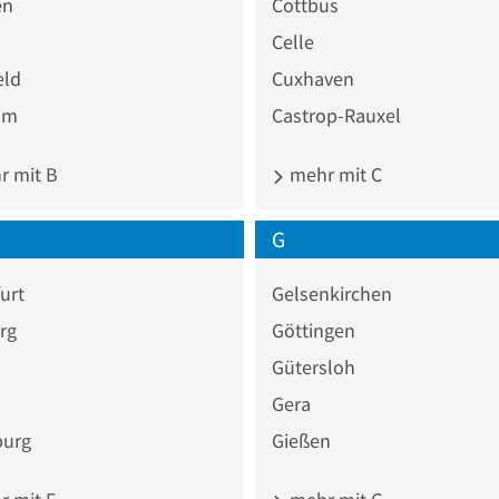
en
Cottbus
Celle
eld
Cuxhaven
um
Castrop-Rauxel
 mit B
mehr mit C
G
urt
Gelsenkirchen
rg
Göttingen
Gütersloh
Gera
burg
Gießen