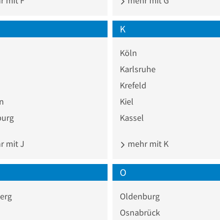
 mit F
mehr mit G
K
Köln
Karlsruhe
Krefeld
n
Kiel
burg
Kassel
 mit J
mehr mit K
O
erg
Oldenburg
Osnabrück