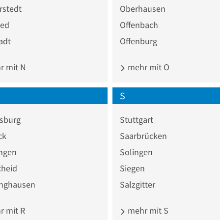
rstedt
Oberhausen
ed
Offenbach
adt
Offenburg
 mit N
mehr mit O
S
sburg
Stuttgart
ck
Saarbrücken
ingen
Solingen
heid
Siegen
inghausen
Salzgitter
 mit R
mehr mit S