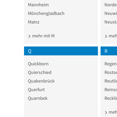
Mannheim
Norde
Mönchengladbach
Neuwi
Mainz
Neust
mehr mit M
mehr
Q
R
Quickborn
Regen
Quierschied
Rosto
Quakenbrück
Reutl
Querfurt
Remsc
Quarnbek
Reckl
mehr