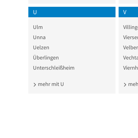
U
V
Ulm
Villi
Unna
Vierse
Uelzen
Velber
Überlingen
Vecht
Unterschleißheim
Viern
mehr mit U
mehr