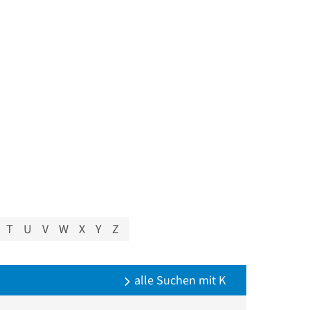
T
U
V
W
X
Y
Z
alle Suchen mit K