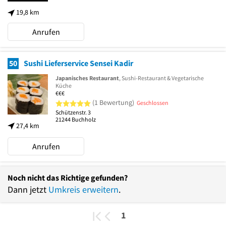
19,8 km
Anrufen
50
Sushi Lieferservice Sensei Kadir
Japanisches Restaurant
, Sushi-Restaurant & Vegetarische
Küche
€€€
5 von 5 Sternen
(1 Bewertung)
Geschlossen
Schützenstr. 3
21244
Buchholz
27,4 km
Anrufen
Noch nicht das Richtige gefunden?
Dann jetzt
Umkreis erweitern
.
1