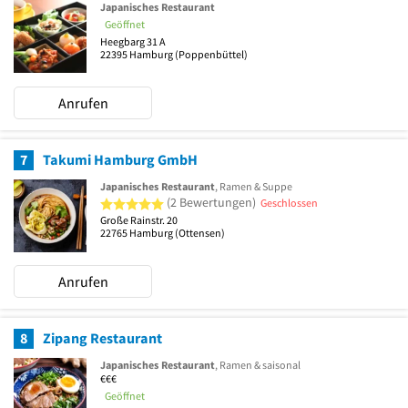
Japanisches Restaurant
Geöffnet
Heegbarg 31 A
22395
Hamburg
(Poppenbüttel)
Anrufen
7
Takumi Hamburg GmbH
Japanisches Restaurant
, Ramen & Suppe
5 von 5 Sternen
(2 Bewertungen)
Geschlossen
Große Rainstr. 20
22765
Hamburg
(Ottensen)
Anrufen
8
Zipang Restaurant
Japanisches Restaurant
, Ramen & saisonal
€€€
Geöffnet