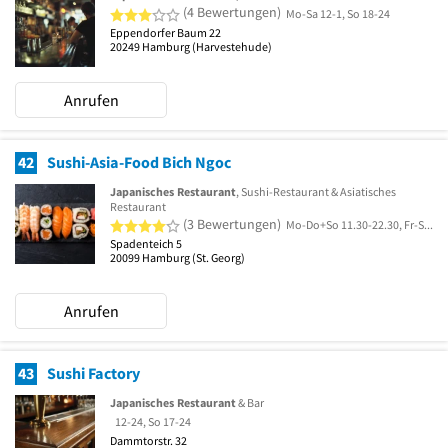
3 von 5 Sternen
(4 Bewertungen)
Mo-Sa 12-1, So 18-24
Eppendorfer Baum 22
20249
Hamburg
(Harvestehude)
Anrufen
42
Sushi-Asia-Food Bich Ngoc
Japanisches Restaurant
, Sushi-Restaurant & Asiatisches
Restaurant
4 von 5 Sternen
(3 Bewertungen)
Mo-Do+So 11.30-22.30, Fr-Sa 11.30-23
Spadenteich 5
20099
Hamburg
(St. Georg)
Anrufen
43
Sushi Factory
Japanisches Restaurant
& Bar
12-24, So 17-24
Dammtorstr. 32