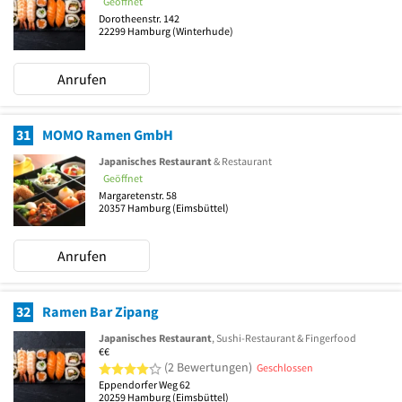
Geöffnet
Dorotheenstr. 142
22299
Hamburg
(Winterhude)
Anrufen
31
MOMO Ramen GmbH
Japanisches Restaurant
& Restaurant
Geöffnet
Margaretenstr. 58
20357
Hamburg
(Eimsbüttel)
Anrufen
32
Ramen Bar Zipang
Japanisches Restaurant
, Sushi-Restaurant & Fingerfood
€€
4 von 5 Sternen
(2 Bewertungen)
Geschlossen
Eppendorfer Weg 62
20259
Hamburg
(Eimsbüttel)