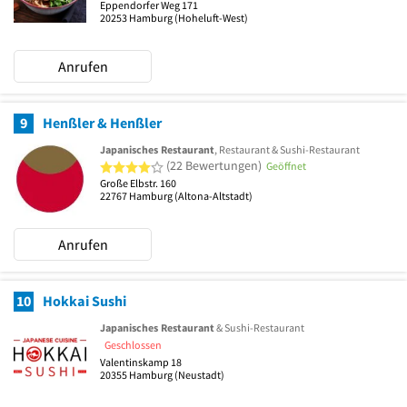
Eppendorfer Weg 171
20253
Hamburg
(Hoheluft-West)
Anrufen
9
Henßler & Henßler
Japanisches Restaurant
, Restaurant & Sushi-Restaurant
4 von 5 Sternen
(22 Bewertungen)
Geöffnet
Große Elbstr. 160
22767
Hamburg
(Altona-Altstadt)
Anrufen
10
Hokkai Sushi
Japanisches Restaurant
& Sushi-Restaurant
Geschlossen
Valentinskamp 18
20355
Hamburg
(Neustadt)