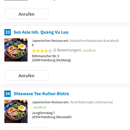
Anrufen
33
Sen Asia Inh. Quang Vu Luu
Japanisches Restaurant
, Asiatisches Restaurant & asiatisch
€
4 von 5 Sternen
(2 Bewertungen)
Geöffnet
Dithmarscher Str. 5
22049
Hamburg
(Dulsberg)
Anrufen
34
Shiawase Tee-Kultur-Bistro
Japanisches Restaurant
, Tee & Nationaler Lieferservice
Geöffnet
Jungfernstieg 7
20354
Hamburg
(Neustadt)