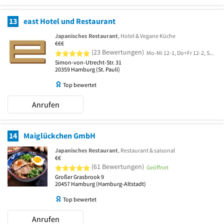
13
east Hotel und Restaurant
Japanisches Restaurant
, Hotel & Vegane Küche
€€€
5 von 5 Sternen
(23 Bewertungen)
Mo-Mi 12-1, Do+Fr 12-2, Sa 7.30-2, So 7.30-1
Simon-von-Utrecht-Str. 31
20359
Hamburg
(St. Pauli)
Top bewertet
Anrufen
14
Maiglückchen GmbH
Japanisches Restaurant
, Restaurant & saisonal
€€
5 von 5 Sternen
(61 Bewertungen)
Geöffnet
Großer Grasbrook 9
20457
Hamburg
(Hamburg-Altstadt)
Top bewertet
Anrufen