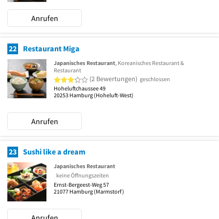
Anrufen
22
Restaurant Miga
Japanisches Restaurant
, Koreanisches Restaurant &
Restaurant
3 von 5 Sternen
(2 Bewertungen)
geschlossen
Hoheluftchaussee 49
20253
Hamburg
(Hoheluft-West)
Anrufen
23
Sushi like a dream
Japanisches Restaurant
keine Öffnungszeiten
Ernst-Bergeest-Weg 57
21077
Hamburg
(Marmstorf)
Anrufen