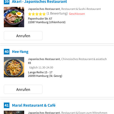
39
Akari - Japanisches Restaurant
Japanisches Restaurant
, Restaurant & Sushi-Restaurant
5 von 5 Sternen
(1 Bewertung)
Geschlossen
Papenhuder Str. 67
22087
Hamburg
(Uhlenhorst)
Anrufen
40
Hee-Yang
Japanisches Restaurant
, Chinesisches Restaurant & asiatisch
€€
täglich 11.30-24.00
Lange Reihe 15 - 17
20099
Hamburg
(St. Georg)
Anrufen
41
Maral Restaurant & Café
Japanisches Restaurant
, Restaurant & Essen zum Mitnehmen