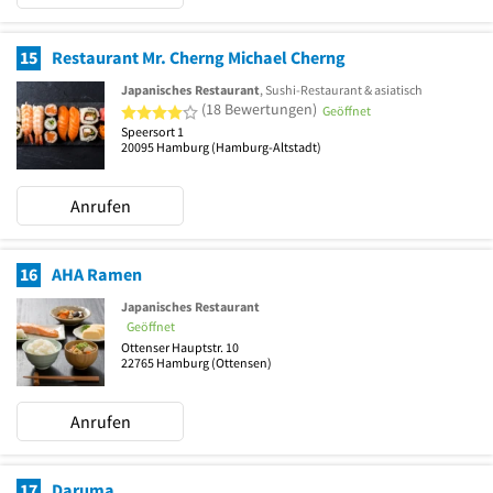
15
Restaurant Mr. Cherng Michael Cherng
Japanisches Restaurant
, Sushi-Restaurant & asiatisch
4 von 5 Sternen
(18 Bewertungen)
Geöffnet
Speersort 1
20095
Hamburg
(Hamburg-Altstadt)
Anrufen
16
AHA Ramen
Japanisches Restaurant
Geöffnet
Ottenser Hauptstr. 10
22765
Hamburg
(Ottensen)
Anrufen
17
Daruma