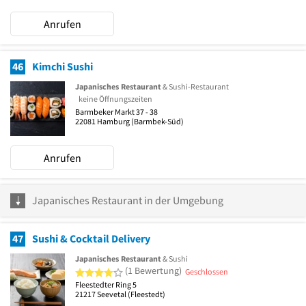
Anrufen
46
Kimchi Sushi
Japanisches Restaurant
& Sushi-Restaurant
keine Öffnungszeiten
Barmbeker Markt 37 - 38
22081
Hamburg
(Barmbek-Süd)
Anrufen
Japanisches Restaurant in der Umgebung
47
Sushi & Cocktail Delivery
Japanisches Restaurant
& Sushi
4 von 5 Sternen
(1 Bewertung)
Geschlossen
Fleestedter Ring 5
21217
Seevetal
(Fleestedt)