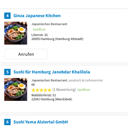
4
Ginza Japanese Kitchen
Japanisches Restaurant
Geöffnet
Lilienstr. 32
20095
Hamburg
(Hamburg-Altstadt)
Anrufen
5
Sushi für Hamburg Janebdar Khalilola
Japanisches Restaurant
, asiatisch & Lieferservice
€€
5 von 5 Sternen
(1 Bewertung)
Geöffnet
Walddörferstr. 51
22041
Hamburg
(Wandsbek)
6
Sushi Yama Alstertal GmbH