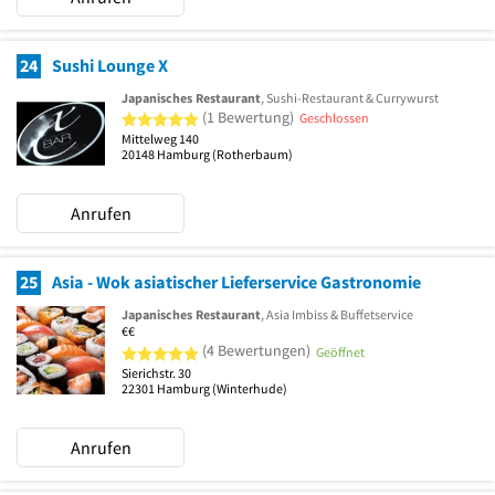
24
Sushi Lounge X
Japanisches Restaurant
, Sushi-Restaurant & Currywurst
5 von 5 Sternen
(1 Bewertung)
Geschlossen
Mittelweg 140
20148
Hamburg
(Rotherbaum)
Anrufen
25
Asia - Wok asiatischer Lieferservice Gastronomie
Japanisches Restaurant
, Asia Imbiss & Buffetservice
€€
5 von 5 Sternen
(4 Bewertungen)
Geöffnet
Sierichstr. 30
22301
Hamburg
(Winterhude)
Anrufen