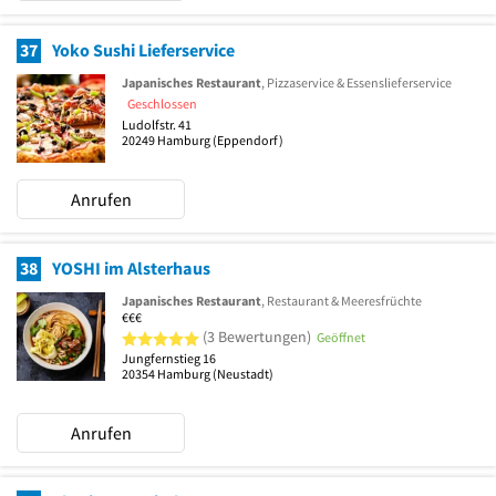
37
Yoko Sushi Lieferservice
Japanisches Restaurant
, Pizzaservice & Essenslieferservice
Geschlossen
Ludolfstr. 41
20249
Hamburg
(Eppendorf)
Anrufen
38
YOSHI im Alsterhaus
Japanisches Restaurant
, Restaurant & Meeresfrüchte
€€€
5 von 5 Sternen
(3 Bewertungen)
Geöffnet
Jungfernstieg 16
20354
Hamburg
(Neustadt)
Anrufen