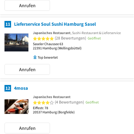
Anrufen
11
Lieferservice Soul Sushi Hamburg Sasel
Japanisches Restaurant
, Sushi-Restaurant & Lieferservice
5 von 5 Sternen
(28 Bewertungen)
Geöffnet
Saseler Chaussee 63
22391
Hamburg
(Wellingsbüttel)
Top bewertet
Anrufen
12
4mosa
Japanisches Restaurant
4 von 5 Sternen
(4 Bewertungen)
Geöffnet
Eiffestr. 78
20537
Hamburg
(Borgfelde)
Anrufen