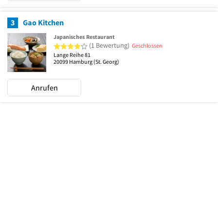
3
Gao Kitchen
Japanisches Restaurant
4 von 5 Sternen
(1 Bewertung)
Geschlossen
Lange Reihe 81
20099
Hamburg
(St. Georg)
Anrufen