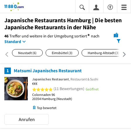
11880.com
Japanische Restaurants Hamburg | Die besten
Japanische Restaurants in der Nähe
*
46
Treffer und weitere in der Umgebung
sortiert
nach
Standard
Neustadt
(6)
Eimsbüttel
(3)
Hamburg-Altstadt
(3)
1
Matsumi Japanisches Restaurant
Japanisches Restaurant
, Restaurant & Sushi
€€€
5 von 5 Sternen
(11 Bewertungen)
Geöffnet
Colonnaden 96
20354
Hamburg
(Neustadt)
Top bewertet
Anrufen