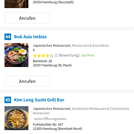
20354
Hamburg
(Neustadt)
Anrufen
44
Bok Asia Imbiss
Japanisches Restaurant
, Restaurant & Asia Imbiss
€
4 von 5 Sternen
(1 Bewertung)
Geöffnet
Bartelsstr. 28
20357
Hamburg
(St. Pauli)
Anrufen
45
Kim Long Sushi Grill Bar
Japanisches Restaurant
, Asiatisches Restaurant & Chinesisches
Restaurant
keine Öffnungszeiten
Fuhlsbüttler Str. 167
22305
Hamburg
(Barmbek-Nord)