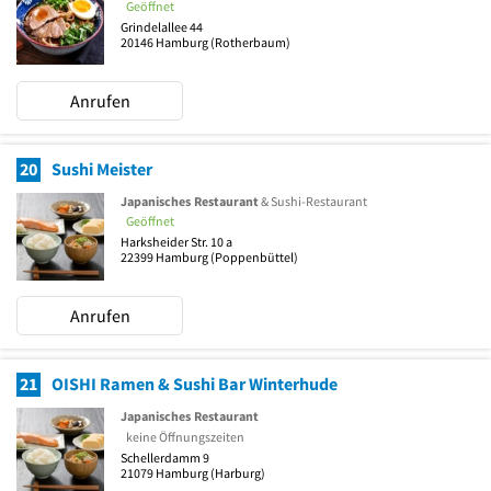
Geöffnet
Grindelallee 44
20146
Hamburg
(Rotherbaum)
Anrufen
20
Sushi Meister
Japanisches Restaurant
& Sushi-Restaurant
Geöffnet
Harksheider Str. 10 a
22399
Hamburg
(Poppenbüttel)
Anrufen
21
OISHI Ramen & Sushi Bar Winterhude
Japanisches Restaurant
keine Öffnungszeiten
Schellerdamm 9
21079
Hamburg
(Harburg)