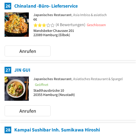
26
Chinaland -Büro- Lieferservice
Japanisches Restaurant
, Asia Imbiss & asiatisch
€€
3 von 5 Sternen
(4 Bewertungen)
Geschlossen
Wandsbeker Chaussee 201
22089
Hamburg
(Eilbek)
Anrufen
27
JIN GUI
Japanisches Restaurant
, Asiatisches Restaurant & Spargel
Geöffnet
Stadthausbrücke 10
20355
Hamburg
(Neustadt)
Anrufen
28
Kampai Sushibar Inh. Sumikawa Hiroshi