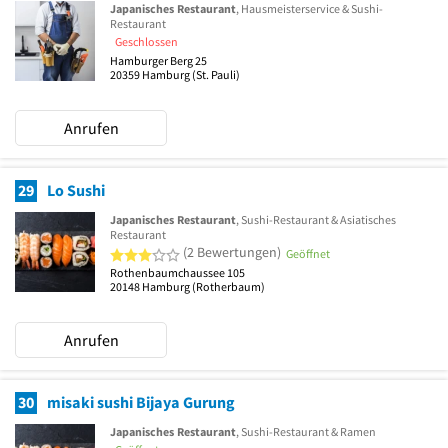
Japanisches Restaurant
, Hausmeisterservice & Sushi-
Restaurant
Geschlossen
Hamburger Berg 25
20359
Hamburg
(St. Pauli)
Anrufen
29
Lo Sushi
Japanisches Restaurant
, Sushi-Restaurant & Asiatisches
Restaurant
3 von 5 Sternen
(2 Bewertungen)
Geöffnet
Rothenbaumchaussee 105
20148
Hamburg
(Rotherbaum)
Anrufen
30
misaki sushi Bijaya Gurung
Japanisches Restaurant
, Sushi-Restaurant & Ramen