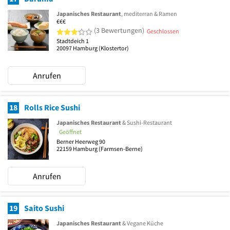
Japanisches Restaurant
, mediterran & Ramen
€€€
3 von 5 Sternen
(3 Bewertungen)
Geschlossen
Stadtdeich 1
20097
Hamburg
(Klostertor)
Anrufen
18
Rolls Rice Sushi
Japanisches Restaurant
& Sushi-Restaurant
Geöffnet
Berner Heerweg 90
22159
Hamburg
(Farmsen-Berne)
Anrufen
19
Saito Sushi
Japanisches Restaurant
& Vegane Küche