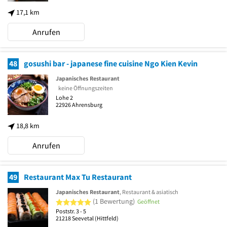
17,1 km
Anrufen
48
gosushi bar - japanese fine cuisine Ngo Kien Kevin
Japanisches Restaurant
keine Öffnungszeiten
Lohe 2
22926
Ahrensburg
18,8 km
Anrufen
49
Restaurant Max Tu Restaurant
Japanisches Restaurant
, Restaurant & asiatisch
5 von 5 Sternen
(1 Bewertung)
Geöffnet
Poststr. 3 - 5
21218
Seevetal
(Hittfeld)