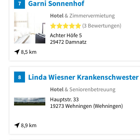
Garni Sonnenhof
7
Hotel
& Zimmervermietung
5 von 5 Sternen
(3 Bewertungen)
Achter Höfe 5
29472
Damnatz
8,5 km
Linda Wiesner Krankenschwester
8
Hotel
& Seniorenbetreuung
Hauptstr. 33
19273
Wehningen
(Wehningen)
8,9 km