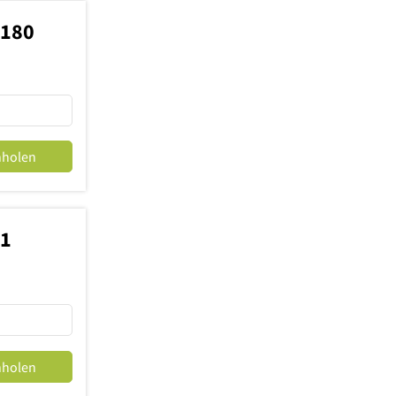
9180
nholen
01
nholen