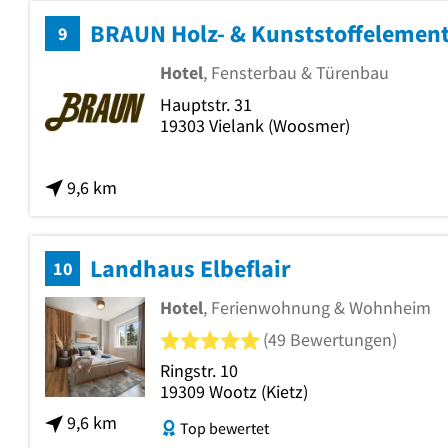
BRAUN Holz- & Kunststoffelemen
9
Hotel
, Fensterbau & Türenbau
Hauptstr. 31
19303
Vielank
(Woosmer)
9,6 km
Landhaus Elbeflair
10
Hotel
, Ferienwohnung & Wohnheim
5 von 5 Sternen
(49 Bewertungen)
Ringstr. 10
19309
Wootz
(Kietz)
9,6 km
Top bewertet