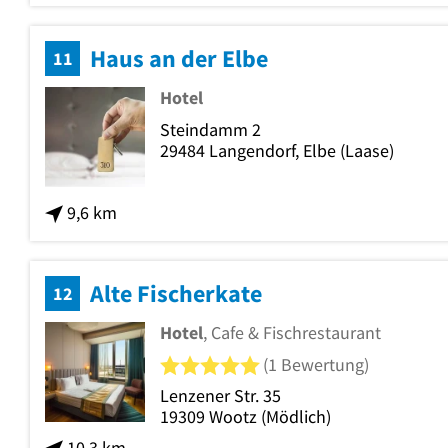
Haus an der Elbe
11
Hotel
Steindamm 2
29484
Langendorf, Elbe
(Laase)
9,6 km
Alte Fischerkate
12
Hotel
, Cafe & Fischrestaurant
5 von 5 Sternen
(1 Bewertung)
Lenzener Str. 35
19309
Wootz
(Mödlich)
10,3 km