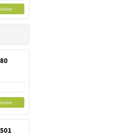
nholen
780
nholen
8501