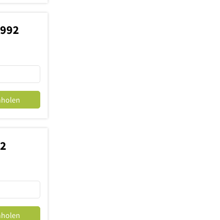
9992
nholen
12
nholen