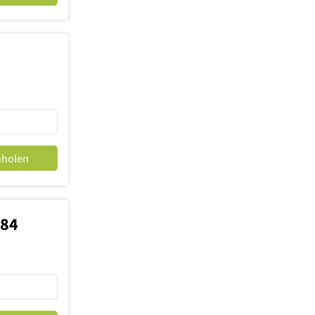
nholen
484