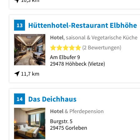
Hüttenhotel-Restaurant Elbhöhe
13
Hotel
, saisonal & Vegetarische Küche
5 von 5 Sternen
(2 Bewertungen)
Am Elbufer 9
29478
Höhbeck
(Vietze)
11,7 km
Das Deichhaus
14
Hotel
& Pferdepension
Burgstr. 5
29475
Gorleben