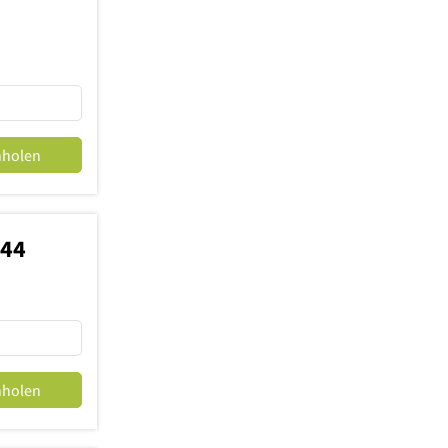
nholen
544
nholen