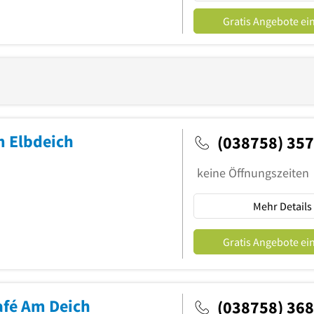
Gratis Angebote ei
m Elbdeich
(038758) 35
keine Öffnungszeiten
Mehr Details
Gratis Angebote ei
afé Am Deich
(038758) 36