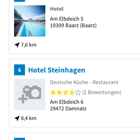
Hotel
Am Elbdeich 5
19309
Baarz
(Baarz)
7,6 km
Hotel Steinhagen
6
Deutsche Küche - Restaurant
4 von 5 Sternen
(2 Bewertungen)
Am Elbdeich 6
29472
Damnatz
8,4 km