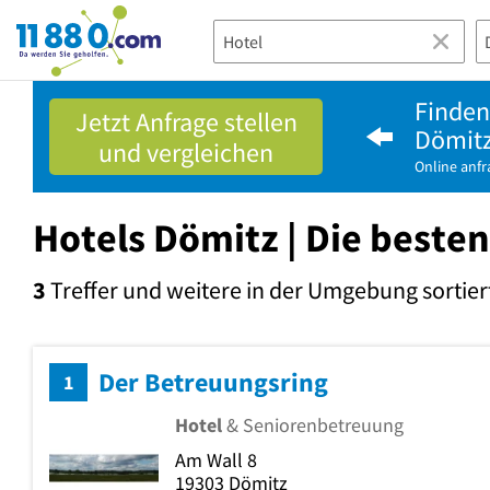
11880.com
Finden 
Jetzt Anfrage stellen
Dömitz
und vergleichen
Online anf
Hotels Dömitz | Die besten
3
Treffer und weitere in der Umgebung
sortier
Der Betreuungsring
1
Hotel
& Seniorenbetreuung
Am Wall 8
19303
Dömitz