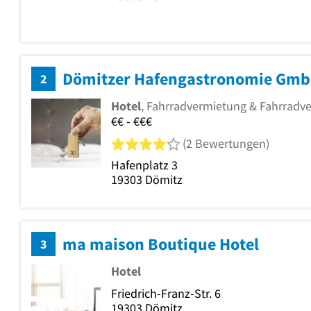
Dömitzer Hafengastronomie Gmb
2
Hotel
, Fahrradvermietung & Fahrradve
€€ - €€€
4 von 5 Sternen
(2 Bewertungen)
Hafenplatz 3
19303
Dömitz
ma maison Boutique Hotel
3
Hotel
Friedrich-Franz-Str. 6
19303
Dömitz