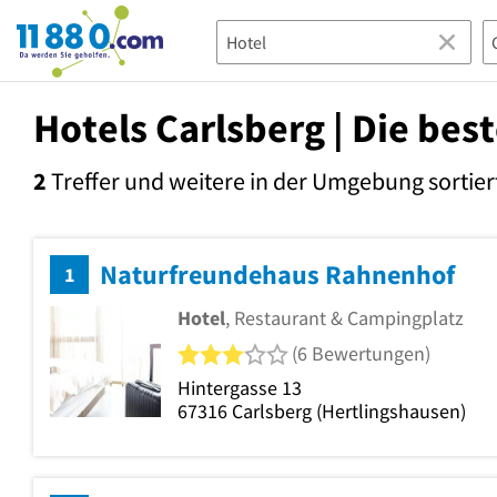
11880.com
Hotels Carlsberg | Die bes
2
Treffer und weitere in der Umgebung
sortier
Naturfreundehaus Rahnenhof
1
Hotel
, Restaurant & Campingplatz
3 von 5 Sternen
(6 Bewertungen)
Hintergasse 13
67316
Carlsberg
(Hertlingshausen)