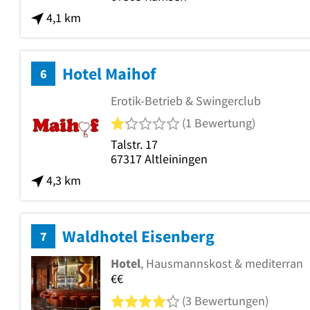
4,1 km
Hotel Maihof
6
Erotik-Betrieb & Swingerclub
1 von 5 Sternen
(1 Bewertung)
Talstr. 17
67317
Altleiningen
4,3 km
Waldhotel Eisenberg
7
Hotel
, Hausmannskost & mediterran
€€
4 von 5 Sternen
(3 Bewertungen)