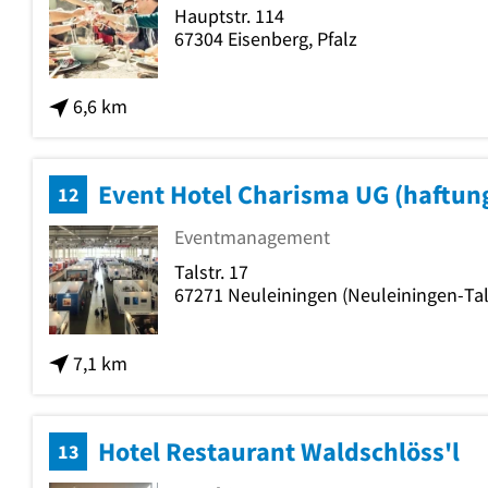
Hauptstr. 114
67304
Eisenberg, Pfalz
6,6 km
Event Hotel Charisma UG (haftun
12
Eventmanagement
Talstr. 17
67271
Neuleiningen
(Neuleiningen-Tal
7,1 km
Hotel Restaurant Waldschlöss'l
13