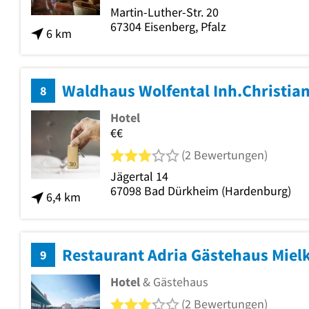
Martin-Luther-Str. 20
67304
Eisenberg, Pfalz
6 km
Waldhaus Wolfental Inh.Christi
8
Hotel
€€
3 von 5 Sternen
(2 Bewertungen)
Jägertal 14
67098
Bad Dürkheim
(Hardenburg)
6,4 km
Restaurant Adria Gästehaus Miel
9
Hotel
& Gästehaus
3 von 5 Sternen
(2 Bewertungen)