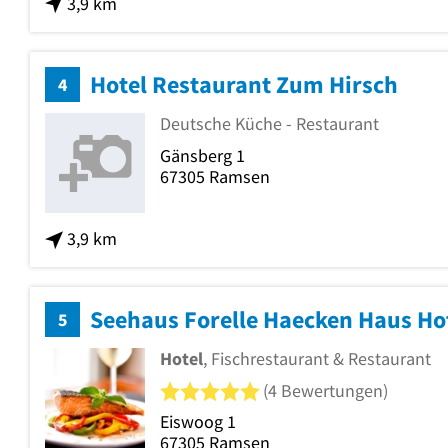
3,9 km
Hotel Restaurant Zum Hirsch
4
Deutsche Küche - Restaurant
Gänsberg 1
67305
Ramsen
3,9 km
Seehaus Forelle Haecken Haus Ho
5
Hotel
, Fischrestaurant & Restaurant
5 von 5 Sternen
(4 Bewertungen)
Eiswoog 1
67305
Ramsen