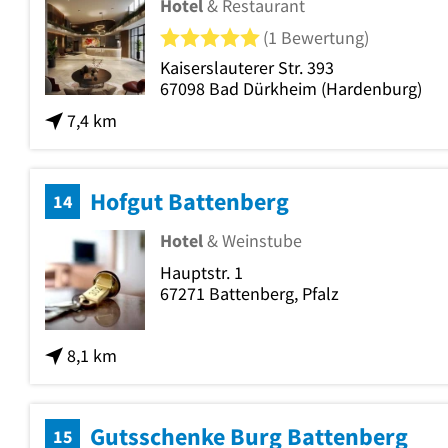
Hotel
& Restaurant
5 von 5 Sternen
(1 Bewertung)
Kaiserslauterer Str. 393
67098
Bad Dürkheim
(Hardenburg)
7,4 km
Hofgut Battenberg
14
Hotel
& Weinstube
Hauptstr. 1
67271
Battenberg, Pfalz
8,1 km
Gutsschenke Burg Battenberg
15