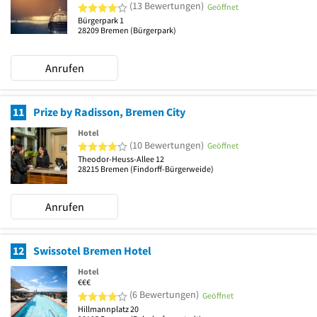
4 von 5 Sternen
(13 Bewertungen)
Geöffnet
Bürgerpark 1
28209
Bremen
(Bürgerpark)
Anrufen
11
Prize by Radisson, Bremen City
Hotel
4 von 5 Sternen
(10 Bewertungen)
Geöffnet
Theodor-Heuss-Allee 12
28215
Bremen
(Findorff-Bürgerweide)
Anrufen
12
Swissotel Bremen Hotel
Hotel
€€€
4 von 5 Sternen
(6 Bewertungen)
Geöffnet
Hillmannplatz 20