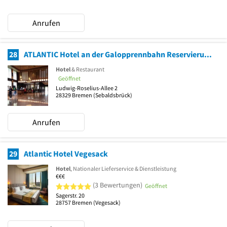
Anrufen
28
ATLANTIC Hotel an der Galopprennbahn Reservierungen
Hotel
& Restaurant
Geöffnet
Ludwig-Roselius-Allee 2
28329
Bremen
(Sebaldsbrück)
Anrufen
29
Atlantic Hotel Vegesack
Hotel
, Nationaler Lieferservice & Dienstleistung
€€€
5 von 5 Sternen
(3 Bewertungen)
Geöffnet
Sagerstr. 20
28757
Bremen
(Vegesack)