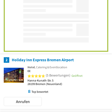
2
Holiday Inn Express Bremen Airport
Hotel
, Catering & Eventlocation
€€
5 von 5 Sternen
(5 Bewertungen)
Geöffnet
Hanna-Kunath-Str. 5
28199
Bremen
(Neuenland)
Top bewertet
Anrufen