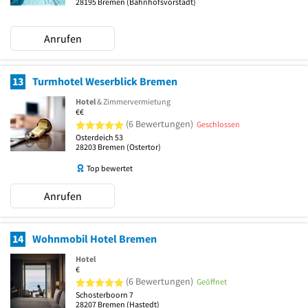
28195
Bremen
(Bahnhofsvorstadt)
Anrufen
13
Turmhotel Weserblick Bremen
Hotel
& Zimmervermietung
€€
5 von 5 Sternen
(6 Bewertungen)
Geschlossen
Osterdeich 53
28203
Bremen
(Ostertor)
Top bewertet
Anrufen
14
Wohnmobil Hotel Bremen
Hotel
€
5 von 5 Sternen
(6 Bewertungen)
Geöffnet
Schosterboorn 7
28207
Bremen
(Hastedt)