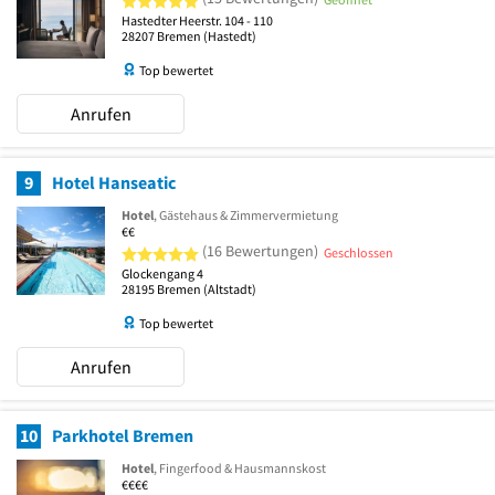
Hastedter Heerstr. 104 - 110
28207
Bremen
(Hastedt)
Top bewertet
Anrufen
9
Hotel Hanseatic
Hotel
, Gästehaus & Zimmervermietung
€€
5 von 5 Sternen
(16 Bewertungen)
Geschlossen
Glockengang 4
28195
Bremen
(Altstadt)
Top bewertet
Anrufen
10
Parkhotel Bremen
Hotel
, Fingerfood & Hausmannskost
€€€€