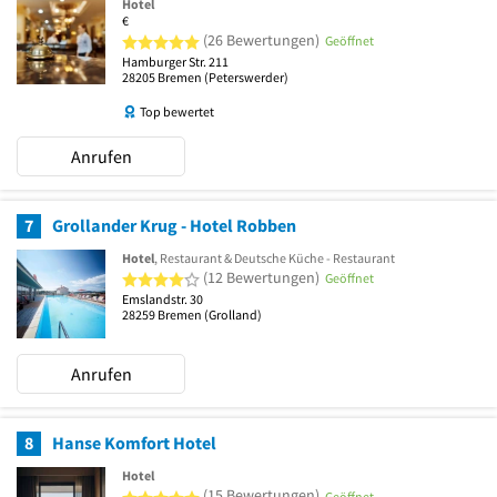
Hotel
€
5 von 5 Sternen
(26 Bewertungen)
Geöffnet
Hamburger Str. 211
28205
Bremen
(Peterswerder)
Top bewertet
Anrufen
7
Grollander Krug - Hotel Robben
Hotel
, Restaurant & Deutsche Küche - Restaurant
4 von 5 Sternen
(12 Bewertungen)
Geöffnet
Emslandstr. 30
28259
Bremen
(Grolland)
Anrufen
8
Hanse Komfort Hotel
Hotel
5 von 5 Sternen
(15 Bewertungen)
Geöffnet