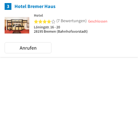
3
Hotel Bremer Haus
Hotel
4 von 5 Sternen
(7 Bewertungen)
Geschlossen
Löningstr. 16 - 20
28195
Bremen
(Bahnhofsvorstadt)
Anrufen