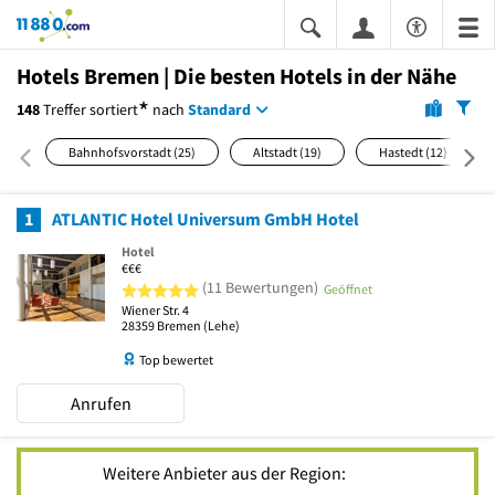
11880.com
Hotels Bremen | Die besten Hotels in der Nähe
*
148
Treffer
sortiert
nach
Standard
Bahnhofsvorstadt
(25)
Altstadt
(19)
Hastedt
(12)
1
ATLANTIC Hotel Universum GmbH Hotel
Hotel
€€€
5 von 5 Sternen
(11 Bewertungen)
Geöffnet
Wiener Str. 4
28359
Bremen
(Lehe)
Top bewertet
Anrufen
Weitere Anbieter aus der Region: