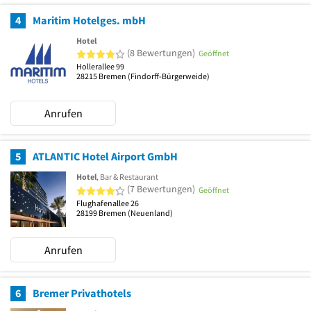
4
Maritim Hotelges. mbH
Hotel
4 von 5 Sternen
(8 Bewertungen)
Geöffnet
Hollerallee 99
28215
Bremen
(Findorff-Bürgerweide)
Anrufen
5
ATLANTIC Hotel Airport GmbH
Hotel
, Bar & Restaurant
4 von 5 Sternen
(7 Bewertungen)
Geöffnet
Flughafenallee 26
28199
Bremen
(Neuenland)
Anrufen
6
Bremer Privathotels