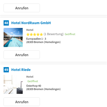
Anrufen
48
Hotel NordRaum GmbH
Hotel
5 von 5 Sternen
(1 Bewertung)
Geöffnet
Europaallee 1 - 3
28309
Bremen
(Hemelingen)
Anrufen
49
Hotel Riede
Hotel
Geöffnet
Osterhop 40
28309
Bremen
(Hemelingen)
Anrufen