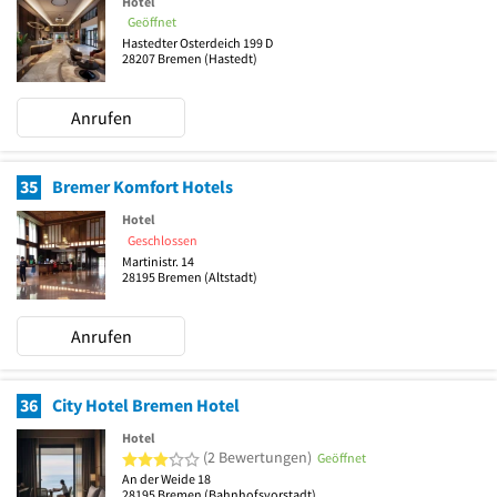
Hotel
Geöffnet
Hastedter Osterdeich 199 D
28207
Bremen
(Hastedt)
Anrufen
35
Bremer Komfort Hotels
Hotel
Geschlossen
Martinistr. 14
28195
Bremen
(Altstadt)
Anrufen
36
City Hotel Bremen Hotel
Hotel
3 von 5 Sternen
(2 Bewertungen)
Geöffnet
An der Weide 18
28195
Bremen
(Bahnhofsvorstadt)