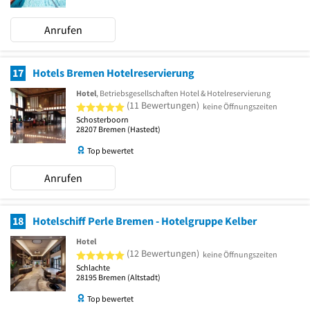
Anrufen
17
Hotels Bremen Hotelreservierung
Hotel
, Betriebsgesellschaften Hotel & Hotelreservierung
5 von 5 Sternen
(11 Bewertungen)
keine Öffnungszeiten
Schosterboorn
28207
Bremen
(Hastedt)
Top bewertet
Anrufen
18
Hotelschiff Perle Bremen - Hotelgruppe Kelber
Hotel
5 von 5 Sternen
(12 Bewertungen)
keine Öffnungszeiten
Schlachte
28195
Bremen
(Altstadt)
Top bewertet