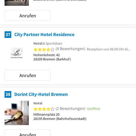
Anrufen
37
City Partner Hotel Residence
Hotel
& Sportsbars
4 von 5 Sternen
(4 Bewertungen)
Rezeption von 06:00 Uhr bis 23:00 Uhr geöffnet.
Hohenlohestr. 42
28209
Bremen
(Barkhof)
Anrufen
38
Dorint City-Hotel Bremen
Hotel
4 von 5 Sternen
(2 Bewertungen)
Geöffnet
Hillmannplatz 20
28195
Bremen
(Bahnhofsvorstadt)
Anrufen