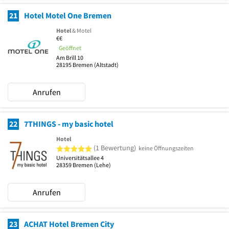
21
Hotel Motel One Bremen
Hotel
& Motel
€€
Geöffnet
Am Brill 10
28195
Bremen
(Altstadt)
Anrufen
22
7THINGS - my basic hotel
Hotel
5 von 5 Sternen
(1 Bewertung)
keine Öffnungszeiten
Universitätsallee 4
28359
Bremen
(Lehe)
Anrufen
23
ACHAT Hotel Bremen City