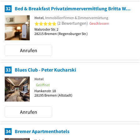
32
Bed & Breakfast Privatzimmervermittlung Britta Wenzek
Hotel
, Immobilienfirmen & Zimmervermietung
5 von 5 Sternen
(2 Bewertungen)
Geschlossen
Walsroder Str. 2
28215
Bremen
(Regensburger Str.)
Anrufen
33
Blues Club - Peter Kucharski
Hotel
Geöffnet
Hankenstr. 18
28195
Bremen
(Altstadt)
Anrufen
34
Bremer Apartmenthotels