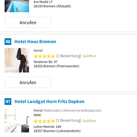
Am Markt 17
28195
Bremen
(Altstadt)
Anrufen
46
Hotel Haus Bremen
Hotel
5 von 5 Sternen
(1 Bewertung)
Geöffnet
Verdener Str. 47
28205
Bremen
(Peterswerder)
Anrufen
47
Hotel Landgut Horn Fritz Depken
Hotel
, Nationaler Lieferservice & Restaurant
€€€€
5 von 5 Sternen
(1 Bewertung)
Geöffnet
Leher Heerstr. 140
28357
Bremen
(Lehesterdeich)