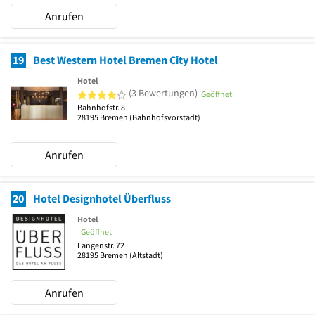
Anrufen
19
Best Western Hotel Bremen City Hotel
Hotel
4 von 5 Sternen
(3 Bewertungen)
Geöffnet
Bahnhofstr. 8
28195
Bremen
(Bahnhofsvorstadt)
Anrufen
20
Hotel Designhotel Überfluss
Hotel
Geöffnet
Langenstr. 72
28195
Bremen
(Altstadt)
Anrufen