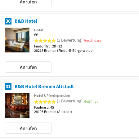
Anrufen
30
B&B Hotel
Hotel
€€
5 von 5 Sternen
(1 Bewertung)
Geschlossen
Findorffstr. 28 - 32
28215
Bremen
(Findorff-Bürgerweide)
Anrufen
31
B&B Hotel Bremen Altstadt
Hotel
& Pferdepension
5 von 5 Sternen
(1 Bewertung)
Geöffnet
Faulenstr. 45
28195
Bremen
(Altstadt)
Anrufen