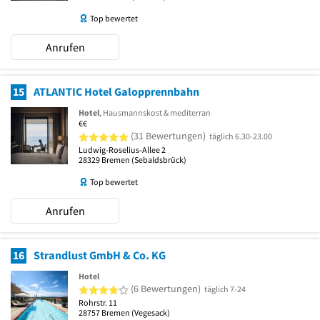
Top bewertet
Anrufen
15
ATLANTIC Hotel Galopprennbahn
Hotel
, Hausmannskost & mediterran
€€
5 von 5 Sternen
(31 Bewertungen)
täglich 6.30-23.00
Ludwig-Roselius-Allee 2
28329
Bremen
(Sebaldsbrück)
Top bewertet
Anrufen
16
Strandlust GmbH & Co. KG
Hotel
4 von 5 Sternen
(6 Bewertungen)
täglich 7-24
Rohrstr. 11
28757
Bremen
(Vegesack)