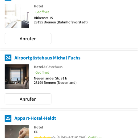
Hotel
Geöffnet
Birkenstr. 15
28195
Bremen
(Bahnhofsvorstadt)
Anrufen
24
Airportgästehaus Michal Fuchs
Hotel
& Gästehaus
Geöffnet
Neuenlander Str. 81 b
28199
Bremen
(Neuenland)
Anrufen
25
Appart-Hotel-Heldt
Hotel
€€
4 von 5 Sternen
(4 Bewertungen)
Geöffnet