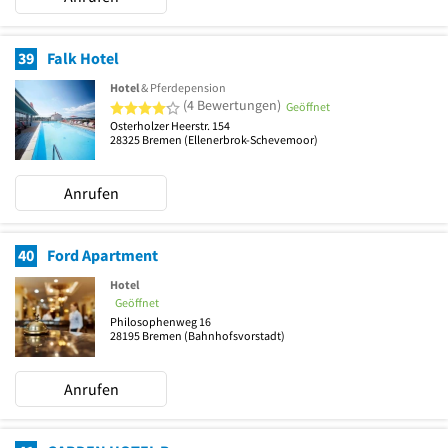
39
Falk Hotel
Hotel
& Pferdepension
4 von 5 Sternen
(4 Bewertungen)
Geöffnet
Osterholzer Heerstr. 154
28325
Bremen
(Ellenerbrok-Schevemoor)
Anrufen
40
Ford Apartment
Hotel
Geöffnet
Philosophenweg 16
28195
Bremen
(Bahnhofsvorstadt)
Anrufen