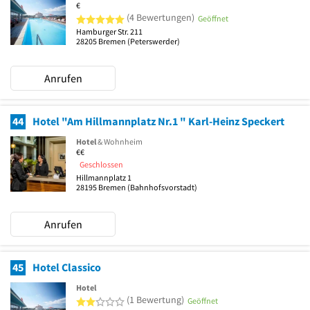
€
5 von 5 Sternen
(4 Bewertungen)
Geöffnet
Hamburger Str. 211
28205
Bremen
(Peterswerder)
Anrufen
44
Hotel "Am Hillmannplatz Nr.1 " Karl-Heinz Speckert
Hotel
& Wohnheim
€€
Geschlossen
Hillmannplatz 1
28195
Bremen
(Bahnhofsvorstadt)
Anrufen
45
Hotel Classico
Hotel
2 von 5 Sternen
(1 Bewertung)
Geöffnet