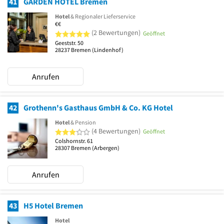
41
GARDEN HOTEL Bremen
Hotel
& Regionaler Lieferservice
€€
5 von 5 Sternen
(2 Bewertungen)
Geöffnet
Geeststr. 50
28237
Bremen
(Lindenhof)
Anrufen
42
Grothenn's Gasthaus GmbH & Co. KG Hotel
Hotel
& Pension
3 von 5 Sternen
(4 Bewertungen)
Geöffnet
Colshornstr. 61
28307
Bremen
(Arbergen)
Anrufen
43
H5 Hotel Bremen
Hotel