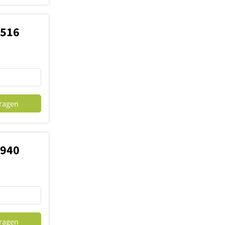
4516
fragen
7940
fragen