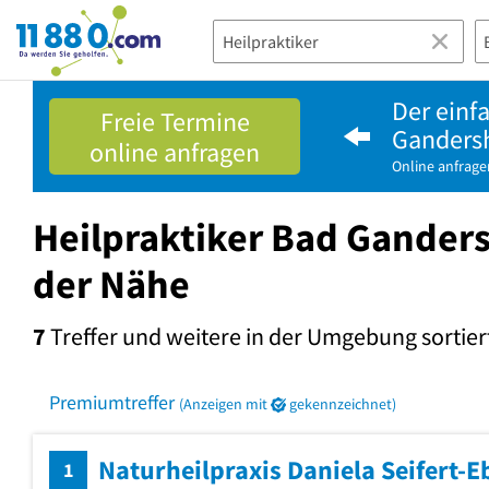
11880.com
Der einf
Freie Termine
Ganders
online anfragen
Online anfrage
Heilpraktiker Bad Ganders
der Nähe
7
Treffer und weitere in der Umgebung
sortier
Premiumtreffer
(Anzeigen mit
gekennzeichnet)
Naturheilpraxis Daniela Seifert-E
1