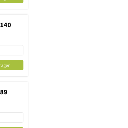
9140
fragen
689