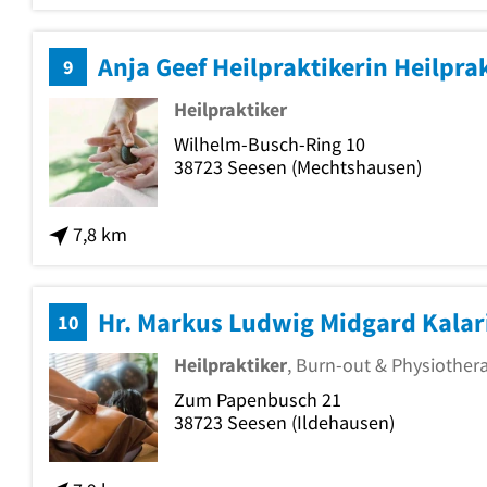
Anja Geef Heilpraktikerin Heilpra
9
Heilpraktiker
Wilhelm-Busch-Ring 10
38723
Seesen
(Mechtshausen)
7,8 km
Hr. Markus Ludwig Midgard Kalar
10
Heilpraktiker
, Burn-out & Physiother
Zum Papenbusch 21
38723
Seesen
(Ildehausen)