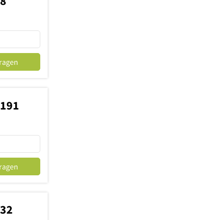
88
fragen
8191
fragen
732