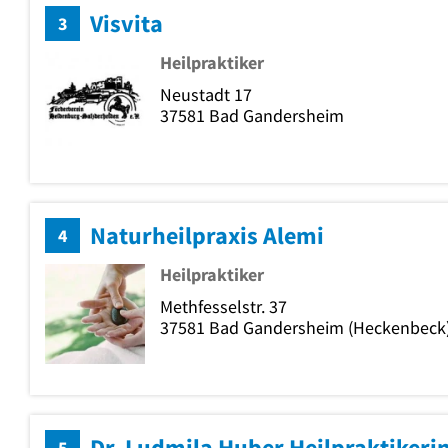
Visvita
3
Heilpraktiker
Neustadt 17
37581
Bad Gandersheim
Naturheilpraxis Alemi
4
Heilpraktiker
Methfesselstr. 37
37581
Bad Gandersheim
(Heckenbeck
Dr. Ludmila Huber Heilpraktikeri
5