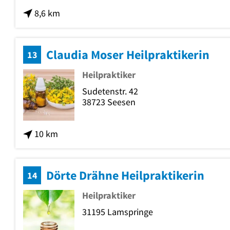
8,6 km
Claudia Moser Heilpraktikerin
13
Heilpraktiker
Sudetenstr. 42
38723
Seesen
10 km
Dörte Drähne Heilpraktikerin
14
Heilpraktiker
31195
Lamspringe