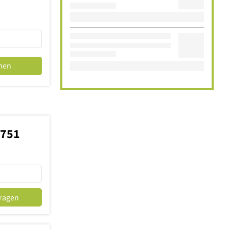
men
9751
fragen