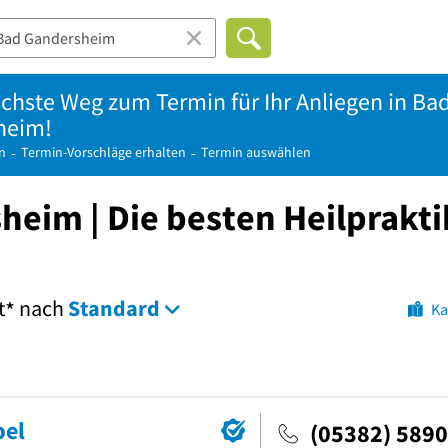
achste Weg zum Termin für Ihr Anliegen in Ba
heim!
n
Termin-Vorschläge erhalten
Termin auswählen
heim | Die besten Heilprakti
t
nach
Standard
*
Ka
bel
(05382) 589