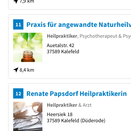
7,9 km
11
Heilpraktiker
, Psychotherapeut & Ps
Auetalstr. 42
37589
Kalefeld
8,4 km
Renate Papsdorf Heilpraktikerin
12
Heilpraktiker
& Arzt
Heersiek 18
37589
Kalefeld
(Düderode)