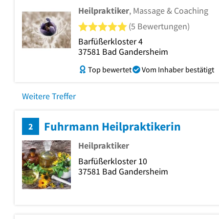
Heilpraktiker
, Massage & Coaching
5 von 5 Sternen
(5 Bewertungen)
Barfüßerkloster 4
37581
Bad Gandersheim
Top bewertet
Vom Inhaber bestätigt
Weitere Treffer
Fuhrmann Heilpraktikerin
2
Heilpraktiker
Barfüßerkloster 10
37581
Bad Gandersheim