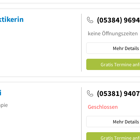
ktikerin
(05384) 969
keine Öffnungszeiten
Mehr Details
Gratis Termine an
i
(05381) 940
apie
Geschlossen
Mehr Details
Gratis Termine an