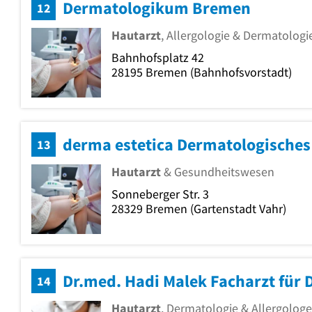
Dermatologikum Bremen
12
Hautarzt
, Allergologie & Dermatologi
Bahnhofsplatz 42
28195
Bremen
(Bahnhofsvorstadt)
derma estetica Dermatologische
13
Hautarzt
& Gesundheitswesen
Sonneberger Str. 3
28329
Bremen
(Gartenstadt Vahr)
Dr.med. Hadi Malek Facharzt für 
14
Hautarzt
, Dermatologie & Allergologe