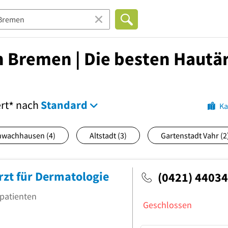
 Bremen | Die besten Hautär
ert
nach
Standard
*
Ka
hwachhausen
(4)
Altstadt
(3)
Gartenstadt Vahr
(2
rzt für Dermatologie
(0421) 4403
tpatienten
Geschlossen