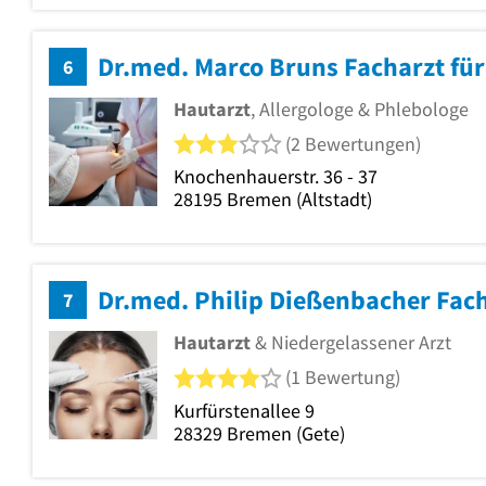
Dr.med. Marco Bruns Facharzt fü
6
Hautarzt
, Allergologe & Phlebologe
3 von 5 Sternen
(2 Bewertungen)
Knochenhauerstr. 36 - 37
28195
Bremen
(Altstadt)
Dr.med. Philip Dießenbacher Fach
7
Hautarzt
& Niedergelassener Arzt
4 von 5 Sternen
(1 Bewertung)
Kurfürstenallee 9
28329
Bremen
(Gete)