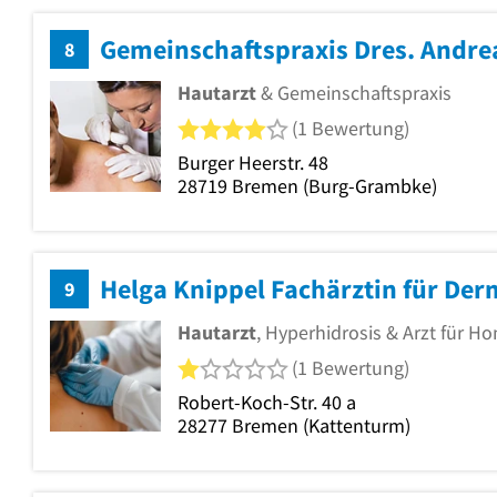
8
Hautarzt
& Gemeinschaftspraxis
4 von 5 Sternen
(1 Bewertung)
Burger Heerstr. 48
28719
Bremen
(Burg-Grambke)
Helga Knippel Fachärztin für Der
9
Hautarzt
, Hyperhidrosis & Arzt für 
1 von 5 Sternen
(1 Bewertung)
Robert-Koch-Str. 40 a
28277
Bremen
(Kattenturm)