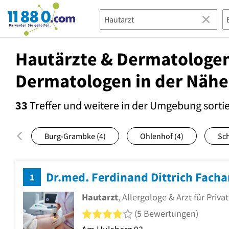
11880.com
Hautärzte & Dermatologen
Dermatologen in der Nähe
33
Treffer und weitere in der Umgebung
sorti
Burg-Grambke
(4)
Ohlenhof
(4)
Sc
Dr.med. Ferdinand Dittrich Facha
1
Hautarzt
, Allergologe & Arzt für Priva
4 von 5 Sternen
(5 Bewertungen)