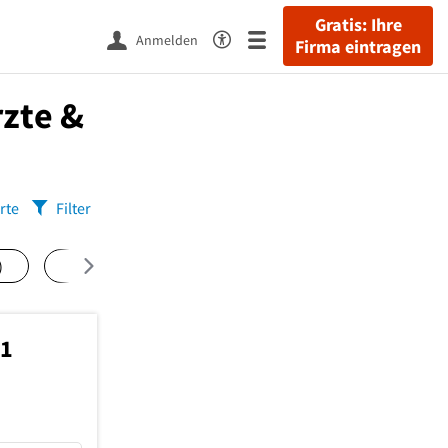
Gratis: Ihre
Anmelden
Firma eintragen
zte &
rte
Filter
)
Mittelshuchting
(2)
Bahnhofsvorstadt
(1)
41