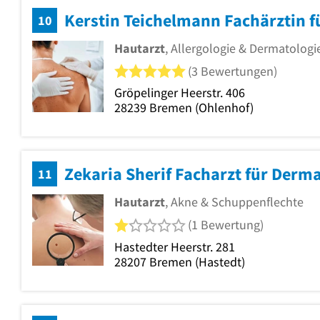
Kerstin Teichelmann Fachärztin f
10
Hautarzt
, Allergologie & Dermatologi
5 von 5 Sternen
(3 Bewertungen)
Gröpelinger Heerstr. 406
28239
Bremen
(Ohlenhof)
Zekaria Sherif Facharzt für Derm
11
Hautarzt
, Akne & Schuppenflechte
1 von 5 Sternen
(1 Bewertung)
Hastedter Heerstr. 281
28207
Bremen
(Hastedt)