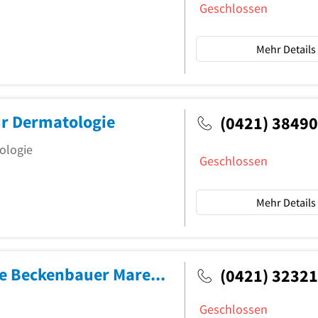
Geschlossen
Mehr Details
ür Dermatologie
(0421) 3849
rologie
Geschlossen
Mehr Details
Gemeinschaftspraxis Dres. Yvonne Beckenbauer Maren Leugering und Katrin Dehnhardt Dr.med. Maren Leugering Hautärztinnen
(0421) 3232
Geschlossen