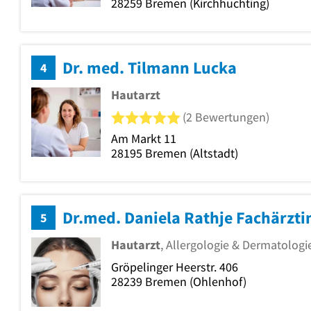
28259
Bremen
(Kirchhuchting)
Dr. med. Tilmann Lucka
4
Hautarzt
5 von 5 Sternen
(2 Bewertungen)
Am Markt 11
28195
Bremen
(Altstadt)
Dr.med. Daniela Rathje Fachärzti
5
Hautarzt
, Allergologie & Dermatologi
Gröpelinger Heerstr. 406
28239
Bremen
(Ohlenhof)