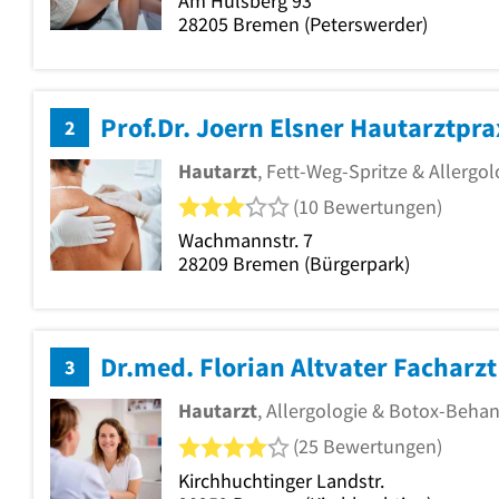
Am Hulsberg 93
28205
Bremen
(Peterswerder)
Prof.Dr. Joern Elsner Hautarztpra
2
Hautarzt
, Fett-Weg-Spritze & Allergo
3 von 5 Sternen
(10 Bewertungen)
Wachmannstr. 7
28209
Bremen
(Bürgerpark)
Dr.med. Florian Altvater Facharz
3
Hautarzt
, Allergologie & Botox-Beha
4 von 5 Sternen
(25 Bewertungen)
Kirchhuchtinger Landstr.