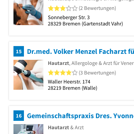
3 von 5 Sternen
(2 Bewertungen)
Sonneberger Str. 3
28329
Bremen
(Gartenstadt Vahr)
Dr.med. Volker Menzel Facharzt f
15
Hautarzt
, Allergologe & Arzt für Vene
4 von 5 Sternen
(3 Bewertungen)
Waller Heerstr. 174
28219
Bremen
(Walle)
16
Hautarzt
& Arzt