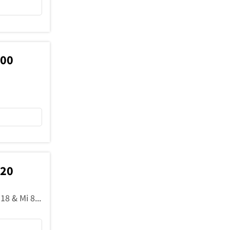
100
720
Mo 15-17 & Di 8-12 15-18 & Mi 8-12 & Do 8-12 15-18 & Fr 8-12 14-16