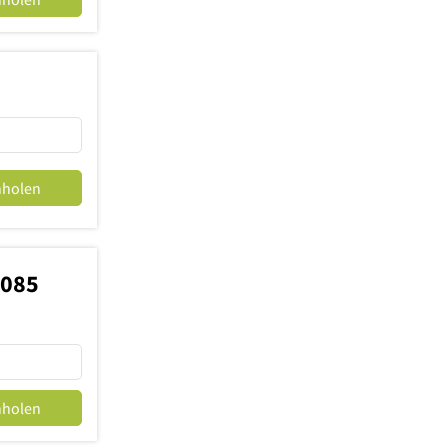
nholen
6085
nholen