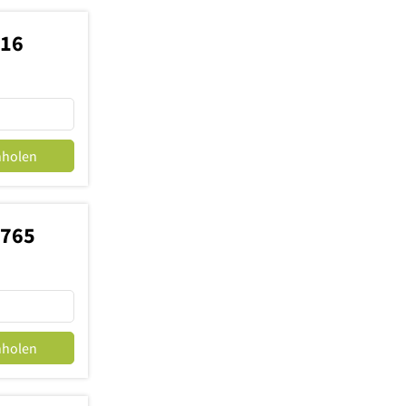
816
nholen
6765
nholen