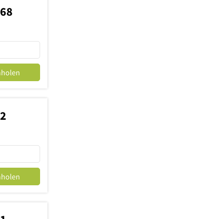
068
nholen
12
nholen