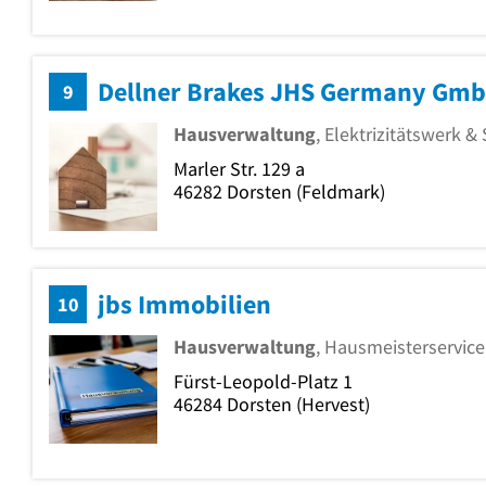
Dellner Brakes JHS Germany Gm
9
Hausverwaltung
, Elektrizitätswerk 
Marler Str. 129 a
46282
Dorsten
(Feldmark)
jbs Immobilien
10
Hausverwaltung
, Hausmeisterservic
Fürst-Leopold-Platz 1
46284
Dorsten
(Hervest)