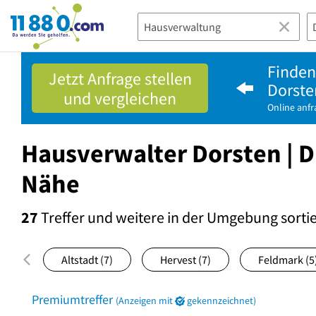
11880.com
Finden 
Jetzt Anfrage stellen
Dorste
und vergleichen
Online anf
Hausverwalter Dorsten | D
Nähe
27
Treffer und weitere in der Umgebung
sorti
Altstadt
(7)
Hervest
(7)
Feldmark
(5
Premiumtreffer
(Anzeigen mit
gekennzeichnet)