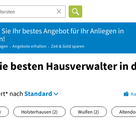
Sie Ihr bestes Angebot für Ihr Anliegen in
n!
ragen
Angebote erhalten
Zeit & Geld sparen
ie besten Hausverwalter in 
ert
nach
Standard
*
Ka
)
Holsterhausen
(2)
Wulfen
(2)
Altendo