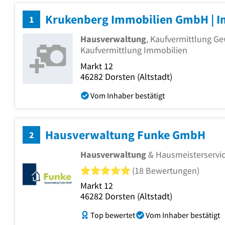
1
Hausverwaltung
, Kaufvermittlung G
Kaufvermittlung Immobilien
Markt 12
46282
Dorsten
(Altstadt)
Vom Inhaber bestätigt
Hausverwaltung Funke GmbH
2
Hausverwaltung
& Hausmeisterservi
5 von 5 Sternen
(18 Bewertungen)
Markt 12
46282
Dorsten
(Altstadt)
Top bewertet
Vom Inhaber bestätigt