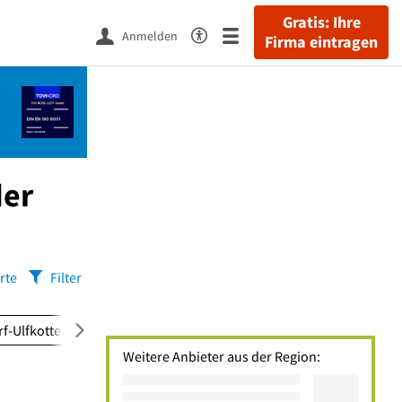
Gratis: Ihre
Anmelden
Firma eintragen
der
rte
Filter
rf-Ulfkotte
(1)
Hardt
(1)
Rhade
(1)
Weitere Anbieter aus der Region: