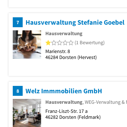
Hausverwaltung Stefanie Goebel
7
Hausverwaltung
1 von 5 Sternen
(1 Bewertung)
Marienstr. 8
46284
Dorsten
(Hervest)
Welz Immmobilien GmbH
8
Hausverwaltung
, WEG-Verwaltung & 
Franz-Liszt-Str. 17 a
46282
Dorsten
(Feldmark)