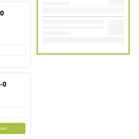
70
-0
men