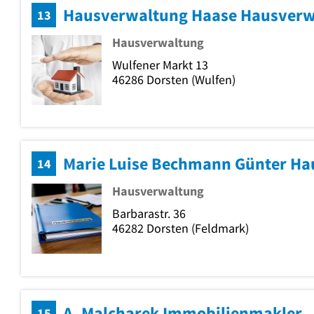
Hausverwaltung Haase Hausverw
13
Hausverwaltung
Wulfener Markt 13
46286
Dorsten
(Wulfen)
Marie Luise Bechmann Günter H
14
Hausverwaltung
Barbarastr. 36
46282
Dorsten
(Feldmark)
A. Malcharek Immobilienmakler
15