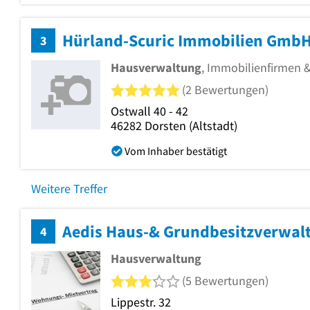
Hürland-Scuric Immobilien Gmb
3
Hausverwaltung
, Immobilienfirmen 
5 von 5 Sternen
(2 Bewertungen)
Ostwall 40 - 42
46282
Dorsten
(Altstadt)
Vom Inhaber bestätigt
Weitere Treffer
Aedis Haus-& Grundbesitzverwa
4
Hausverwaltung
3 von 5 Sternen
(5 Bewertungen)
Lippestr. 32