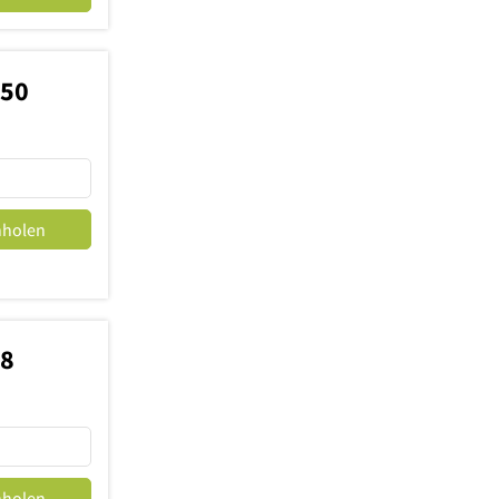
150
nholen
48
nholen