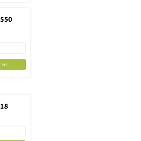
0550
men
818