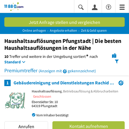
11880.com
Jetzt Anfrage stellen und vergleichen
Online anfragen
Angebote erhalten
Zeit & Geld sparen
Haushaltsauflösungen Pfungstadt | Die besten
Haushaltsauflösungen in der Nähe
*
10
Treffer und weitere in der Umgebung
sortiert
nach
Standard
Premiumtreffer
(Anzeigen mit
gekennzeichnet)
1
Gebäudereinigung und Dienstleistungen Rachid Sahraoui
Haushaltsauflösung
, Betriebsauflösung & Abbrucharbeiten
Geschlossen
Eberstädter Str. 10
64319
Pfungstadt
Vom Inhaber bestätigt
Kontakt aufnehmen
Anrufen