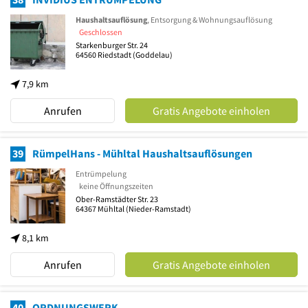
Haushaltsauflösung
, Entsorgung & Wohnungsauflösung
Geschlossen
Starkenburger Str. 24
64560
Riedstadt
(Goddelau)
7,9 km
Anrufen
Gratis Angebote einholen
39
RümpelHans - Mühltal Haushaltsauflösungen
Entrümpelung
keine Öffnungszeiten
Ober-Ramstädter Str. 23
64367
Mühltal
(Nieder-Ramstadt)
8,1 km
Anrufen
Gratis Angebote einholen
40
ORDNUNGSWERK