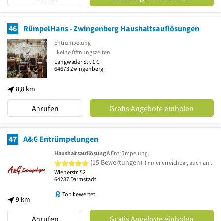
46
RümpelHans - Zwingenberg Haushaltsauflösungen
Entrümpelung
keine Öffnungszeiten
Langwader Str. 1 C
64673
Zwingenberg
8,8 km
Anrufen
Gratis Angebote einholen
47
A&G Entrümpelungen
Haushaltsauflösung
& Entrümpelung
5 von 5 Sternen
(15 Bewertungen)
Immer erreichbar, auch an Sonn-und Feiertagen Termin nach Vereinbarung!
Wienerstr. 52
64287
Darmstadt
Top bewertet
9 km
Anrufen
Gratis Angebote einholen