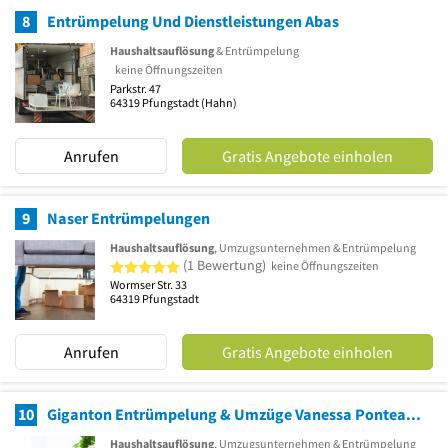
8
Entrümpelung Und Dienstleistungen Abas
Haushaltsauflösung
& Entrümpelung
keine Öffnungszeiten
Parkstr. 47
64319
Pfungstadt
(Hahn)
Anrufen
Gratis Angebote einholen
9
Naser Entrümpelungen
Haushaltsauflösung
, Umzugsunternehmen & Entrümpelung
5 von 5 Sternen
(1 Bewertung)
keine Öffnungszeiten
Wormser Str. 33
64319
Pfungstadt
Anrufen
Gratis Angebote einholen
10
Giganton Entrümpelung & Umzüge Vanessa Pontearso
Haushaltsauflösung
, Umzugsunternehmen & Entrümpelung