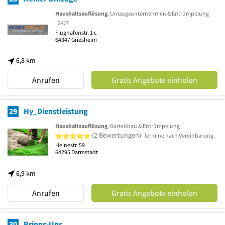
Haushaltsauflösung
, Umzugsunternehmen & Entrümpelung
24/7
Flughafenstr. 1 c
64347
Griesheim
6,8 km
Anrufen
Gratis Angebote einholen
29
Hy_Dienstleistung
Haushaltsauflösung
, Gartenbau & Entrümpelung
5 von 5 Sternen
(2 Bewertungen)
Termine nach Vereinbarung .
Heinestr. 59
64295
Darmstadt
6,9 km
Anrufen
Gratis Angebote einholen
30
Brings-Uns