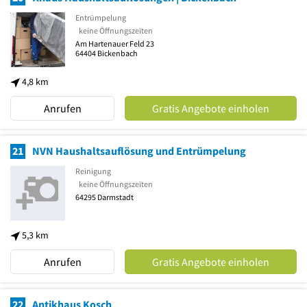
Entrümpelung
keine Öffnungszeiten
Am Hartenauer Feld 23
64404
Bickenbach
4,8 km
Anrufen
Gratis Angebote einholen
21
NVN Haushaltsauflösung und Entrümpelung
Reinigung
keine Öffnungszeiten
64295
Darmstadt
5,3 km
Anrufen
Gratis Angebote einholen
22
Antikhaus Kosch