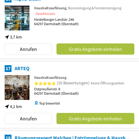
Haushaltsauflösung
, Büroreinigung & Fensterreinigung
Geschlossen
Heidelberger Landstr. 246
64297
Darmstadt
(Eberstadt)
3,7 km
Anrufen
Gratis Angebote einholen
17
ARTEQ
Haushaltsauflösung
5 von 5 Sternen
(10 Bewertungen)
keine Öffnungszeiten
Ostpreußenstr. 8
64297
Darmstadt
(Eberstadt)
Top bewertet
4,1 km
Anrufen
Gratis Angebote einholen
18
Räumungsexpert Malchen | Entrümpelung & Haushaltsauflösung