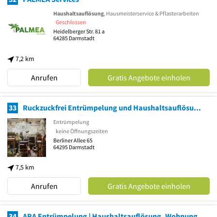
Haushaltsauflösung
, Hausmeisterservice & Pflasterarbeiten
Geschlossen
Heidelberger Str. 81 a
64285
Darmstadt
7,2 km
Anrufen
Gratis Angebote einholen
33
Ruckzuckfrei Entrümpelung und Haushaltsauflösung Darmstadt
Entrümpelung
keine Öffnungszeiten
Berliner Allee 65
64295
Darmstadt
7,5 km
Anrufen
Gratis Angebote einholen
34
ARA Entrümpelung | Haushaltsauflösung, Wohnungsauflösung, Messi Wohnung