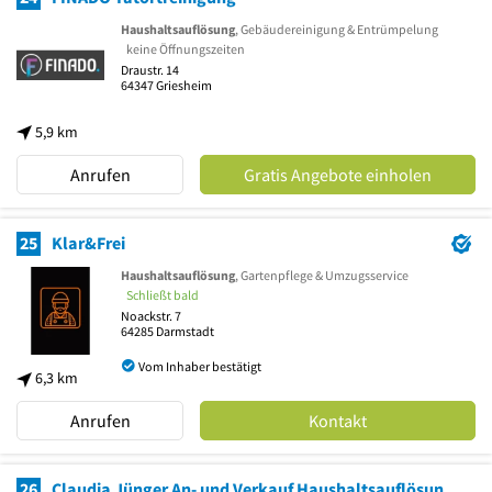
Haushaltsauflösung
, Gebäudereinigung & Entrümpelung
keine Öffnungszeiten
Draustr. 14
64347
Griesheim
5,9 km
Anrufen
Gratis Angebote einholen
25
Klar&Frei
Haushaltsauflösung
, Gartenpflege & Umzugsservice
Schließt bald
Noackstr. 7
64285
Darmstadt
Vom Inhaber bestätigt
6,3 km
Anrufen
Kontakt
26
Claudia Jünger An- und Verkauf Haushaltsauflösungen