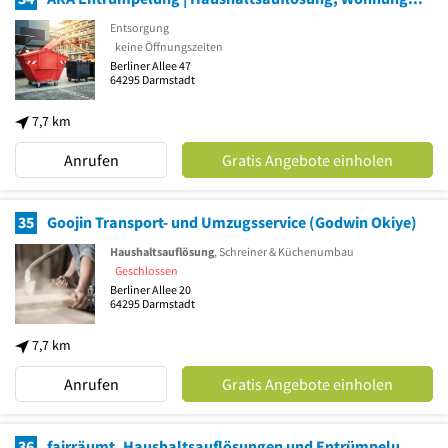
Entsorgung
keine Öffnungszeiten
Berliner Allee 47
64295
Darmstadt
7,7 km
Anrufen
Gratis Angebote einholen
35
Goojin Transport- und Umzugsservice (Godwin Okiye)
Haushaltsauflösung
, Schreiner & Küchenumbau
Geschlossen
Berliner Allee 20
64295
Darmstadt
7,7 km
Anrufen
Gratis Angebote einholen
36
fairräumt, Haushaltsauflösungen und Entrümpelungen in Darmstadt