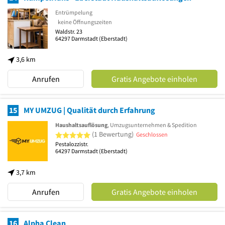
Entrümpelung
keine Öffnungszeiten
Waldstr. 23
64297
Darmstadt
(Eberstadt)
3,6 km
Anrufen
Gratis Angebote einholen
15
MY UMZUG | Qualität durch Erfahrung
Haushaltsauflösung
, Umzugsunternehmen & Spedition
5 von 5 Sternen
(1 Bewertung)
Geschlossen
Pestalozzistr.
64297
Darmstadt
(Eberstadt)
3,7 km
Anrufen
Gratis Angebote einholen
16
Alpha Clean