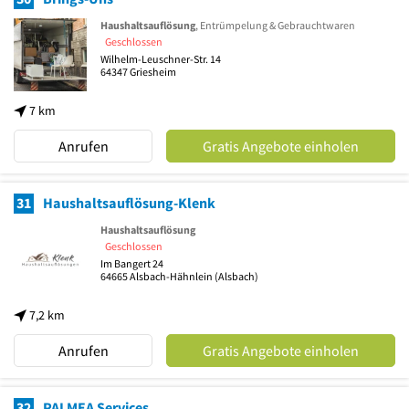
Haushaltsauflösung
, Entrümpelung & Gebrauchtwaren
Geschlossen
Wilhelm-Leuschner-Str. 14
64347
Griesheim
7 km
Anrufen
Gratis Angebote einholen
31
Haushaltsauflösung-Klenk
Haushaltsauflösung
Geschlossen
Im Bangert 24
64665
Alsbach-Hähnlein
(Alsbach)
7,2 km
Anrufen
Gratis Angebote einholen
32
PALMEA Services