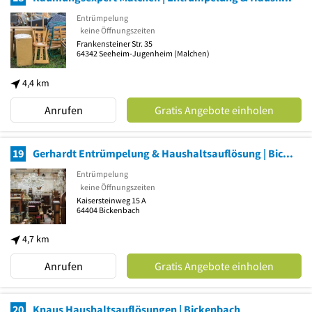
Entrümpelung
keine Öffnungszeiten
Frankensteiner Str. 35
64342
Seeheim-Jugenheim
(Malchen)
4,4 km
Anrufen
Gratis Angebote einholen
19
Gerhardt Entrümpelung & Haushaltsauflösung | Bickenbach
Entrümpelung
keine Öffnungszeiten
Kaisersteinweg 15 A
64404
Bickenbach
4,7 km
Anrufen
Gratis Angebote einholen
20
Knaus Haushaltsauflösungen | Bickenbach