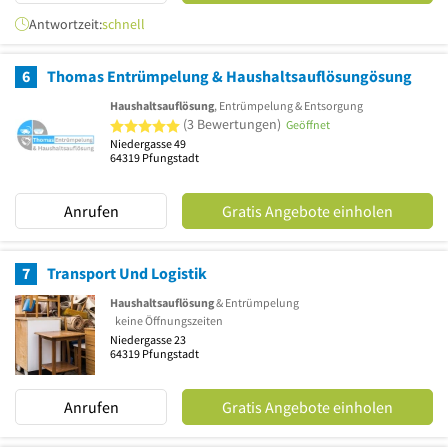
Antwortzeit:
schnell
6
Thomas Entrümpelung & Haushaltsauflösungösung
Haushaltsauflösung
, Entrümpelung & Entsorgung
5 von 5 Sternen
(3 Bewertungen)
Geöffnet
Niedergasse 49
64319
Pfungstadt
Anrufen
Gratis Angebote einholen
7
Transport Und Logistik
Haushaltsauflösung
& Entrümpelung
keine Öffnungszeiten
Niedergasse 23
64319
Pfungstadt
Anrufen
Gratis Angebote einholen