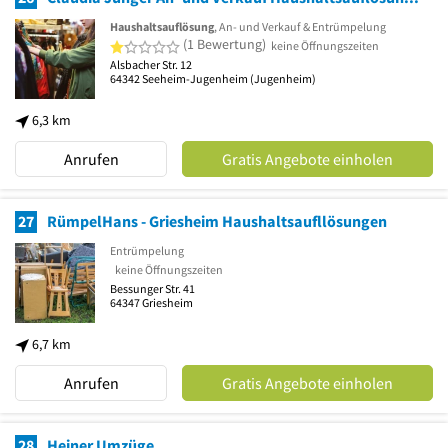
Haushaltsauflösung
, An- und Verkauf & Entrümpelung
1 von 5 Sternen
(1 Bewertung)
keine Öffnungszeiten
Alsbacher Str. 12
64342
Seeheim-Jugenheim
(Jugenheim)
6,3 km
Anrufen
Gratis Angebote einholen
27
RümpelHans - Griesheim Haushaltsaufllösungen
Entrümpelung
keine Öffnungszeiten
Bessunger Str. 41
64347
Griesheim
6,7 km
Anrufen
Gratis Angebote einholen
28
Heiner Umzüge