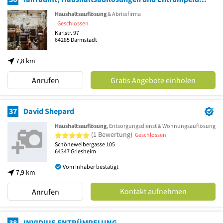
Haushaltsauflösung
& Abrissfirma
Geschlossen
Karlstr. 97
64285
Darmstadt
7,8 km
Anrufen
Gratis Angebote einholen
37
David Shepard
Haushaltsauflösung
, Entsorgungsdienst & Wohnungsauflösung
5 von 5 Sternen
(1 Bewertung)
Geschlossen
Schöneweibergasse 105
64347
Griesheim
Vom Inhaber bestätigt
7,9 km
Kontakt aufnehmen
Anrufen
38
INVIDIUS ENTRÜMPELUNG