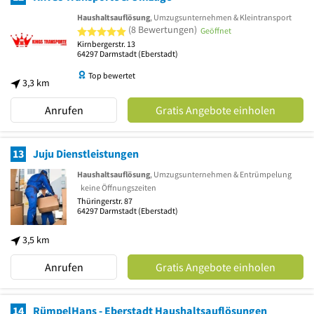
Haushaltsauflösung
, Umzugsunternehmen & Kleintransport
5 von 5 Sternen
(8 Bewertungen)
Geöffnet
Kirnbergerstr. 13
64297
Darmstadt
(Eberstadt)
Top bewertet
3,3 km
Anrufen
Gratis Angebote einholen
13
Juju Dienstleistungen
Haushaltsauflösung
, Umzugsunternehmen & Entrümpelung
keine Öffnungszeiten
Thüringerstr. 87
64297
Darmstadt
(Eberstadt)
3,5 km
Anrufen
Gratis Angebote einholen
14
RümpelHans - Eberstadt Haushaltsauflösungen