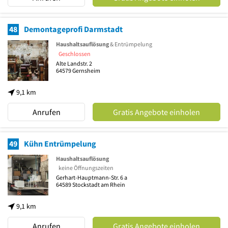
48
Demontageprofi Darmstadt
Haushaltsauflösung
& Entrümpelung
Geschlossen
Alte Landstr. 2
64579
Gernsheim
9,1 km
Anrufen
Gratis Angebote einholen
49
Kühn Entrümpelung
Haushaltsauflösung
keine Öffnungszeiten
Gerhart-Hauptmann-Str. 6 a
64589
Stockstadt am Rhein
9,1 km
Anrufen
Gratis Angebote einholen