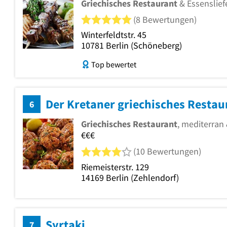
Griechisches Restaurant
& Essenslief
5 von 5 Sternen
(8 Bewertungen)
Winterfeldtstr. 45
10781
Berlin
(Schöneberg)
Top bewertet
Der Kretaner griechisches Restau
6
Griechisches Restaurant
, mediterran
€€€
4 von 5 Sternen
(10 Bewertungen)
Riemeisterstr. 129
14169
Berlin
(Zehlendorf)
Syrtaki
7