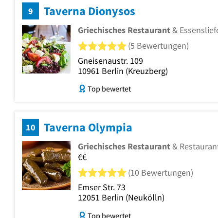
Taverna Dionysos
9
Griechisches Restaurant
& Essenslief
5 von 5 Sternen
(5 Bewertungen)
Gneisenaustr. 109
10961
Berlin
(Kreuzberg)
Top bewertet
Taverna Olympia
10
Griechisches Restaurant
& Restauran
€€
5 von 5 Sternen
(10 Bewertungen)
Emser Str. 73
12051
Berlin
(Neukölln)
Top bewertet