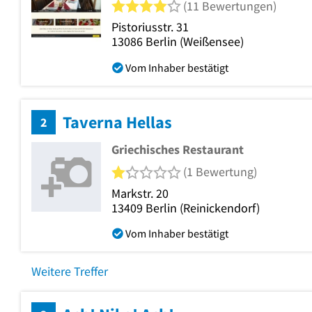
4 von 5 Sternen
(11 Bewertungen)
Pistoriusstr. 31
13086
Berlin
(Weißensee)
Vom Inhaber bestätigt
Taverna Hellas
2
Griechisches Restaurant
1 von 5 Sternen
(1 Bewertung)
Markstr. 20
13409
Berlin
(Reinickendorf)
Vom Inhaber bestätigt
Weitere Treffer