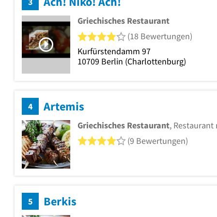
Ach! Niko! Ach!
3
Griechisches Restaurant
4 von 5 Sternen
(18 Bewertungen)
Kurfürstendamm 97
10709
Berlin
(Charlottenburg)
Artemis
4
Griechisches Restaurant
, Restaurant
4 von 5 Sternen
(9 Bewertungen)
Berkis
5