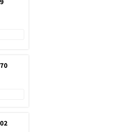
79
870
402