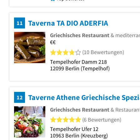
Taverna TA DIO ADERFIA
11
Griechisches Restaurant
& mediterra
€€
4 von 5 Sternen
(10 Bewertungen)
Tempelhofer Damm 218
12099
Berlin
(Tempelhof)
Taverne Athene Griechische Spezi
12
Griechisches Restaurant
& Restauran
5 von 5 Sternen
(6 Bewertungen)
Tempelhofer Ufer 12
10963
Berlin
(Kreuzberg)