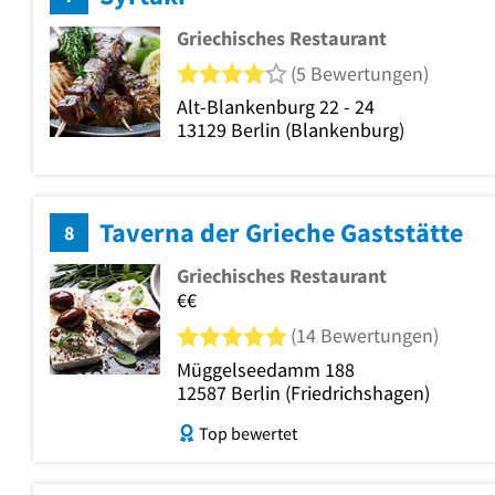
Griechisches Restaurant
4 von 5 Sternen
(5 Bewertungen)
Alt-Blankenburg 22 - 24
13129
Berlin
(Blankenburg)
Taverna der Grieche Gaststätte
8
Griechisches Restaurant
€€
5 von 5 Sternen
(14 Bewertungen)
Müggelseedamm 188
12587
Berlin
(Friedrichshagen)
Top bewertet