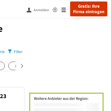
Gratis: Ihre
Anmelden
Firma eintragen
e
rte
Filter
Hohenschönhausen
(4)
Neukölln
(4)
F
223
Weitere Anbieter aus der Region: