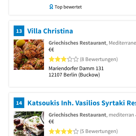
Top bewertet
Villa Christina
13
Griechisches Restaurant
, Mediterrane
€€
3 von 5 Sternen
(8 Bewertungen)
Mariendorfer Damm 131
12107
Berlin
(Buckow)
Katsoukis Inh. Vasilios Syrtaki R
14
Griechisches Restaurant
, mediterran
€€
4 von 5 Sternen
(5 Bewertungen)