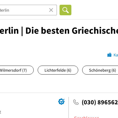
rlin | Die besten Griechisch
Ka
Wilmersdorf
(7)
Lichterfelde
(6)
Schöneberg
(6)
(030) 89656
t