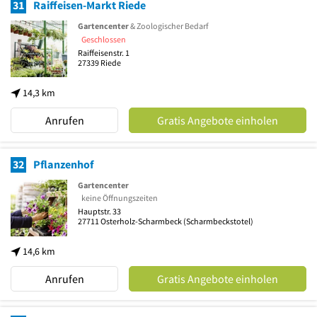
31
Raiffeisen-Markt Riede
Gartencenter
& Zoologischer Bedarf
Geschlossen
Raiffeisenstr. 1
27339
Riede
14,3 km
Anrufen
Gratis Angebote einholen
32
Pflanzenhof
Gartencenter
keine Öffnungszeiten
Hauptstr. 33
27711
Osterholz-Scharmbeck
(Scharmbeckstotel)
14,6 km
Anrufen
Gratis Angebote einholen