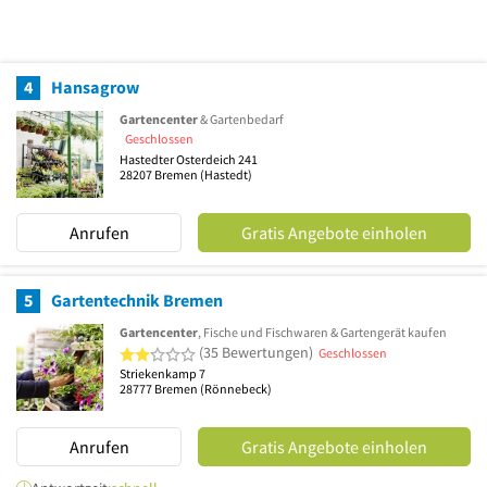
4
Hansagrow
Gartencenter
& Gartenbedarf
Geschlossen
Hastedter Osterdeich 241
28207
Bremen
(Hastedt)
Anrufen
Gratis Angebote einholen
5
Gartentechnik Bremen
Gartencenter
, Fische und Fischwaren & Gartengerät kaufen
2 von 5 Sternen
(35 Bewertungen)
Geschlossen
Striekenkamp 7
28777
Bremen
(Rönnebeck)
Anrufen
Gratis Angebote einholen