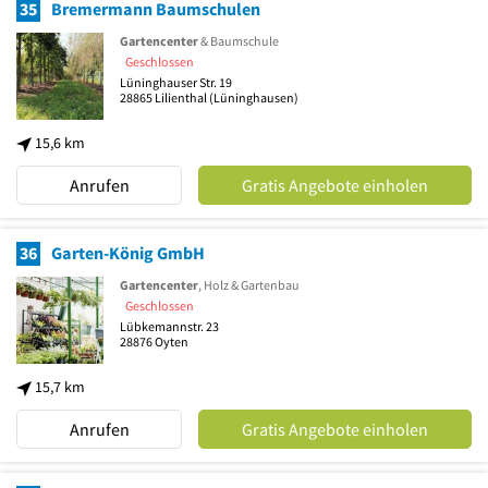
35
Bremermann Baumschulen
Gartencenter
& Baumschule
Geschlossen
Lüninghauser Str. 19
28865
Lilienthal
(Lüninghausen)
15,6 km
Anrufen
Gratis Angebote einholen
36
Garten-König GmbH
Gartencenter
, Holz & Gartenbau
Geschlossen
Lübkemannstr. 23
28876
Oyten
15,7 km
Anrufen
Gratis Angebote einholen