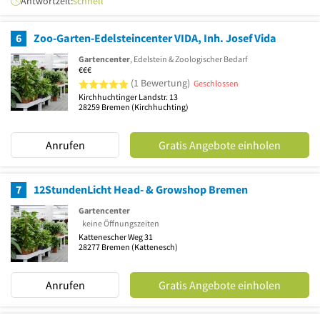
Antwortzeit:
schnell
6
Zoo-Garten-Edelsteincenter VIDA, Inh. Josef Vida
Gartencenter
, Edelstein & Zoologischer Bedarf
€€€
5 von 5 Sternen
(1 Bewertung)
Geschlossen
Kirchhuchtinger Landstr. 13
28259
Bremen
(Kirchhuchting)
Anrufen
Gratis Angebote einholen
7
12StundenLicht Head- & Growshop Bremen
Gartencenter
keine Öffnungszeiten
Kattenescher Weg 31
28277
Bremen
(Kattenesch)
Anrufen
Gratis Angebote einholen