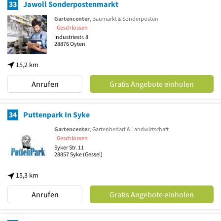
33
Jawoll Sonderpostenmarkt
Gartencenter
, Baumarkt & Sonderposten
Geschlossen
Industriestr. 8
28876
Oyten
15,2 km
Anrufen
Gratis Angebote einholen
34
Puttenpark In Syke
Gartencenter
, Gartenbedarf & Landwirtschaft
Geschlossen
Syker Str. 11
28857
Syke
(Gessel)
15,3 km
Anrufen
Gratis Angebote einholen