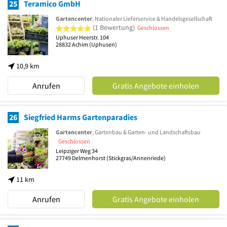
25
Teramico GmbH
Gartencenter
, Nationaler Lieferservice & Handelsgesellschaft
5 von 5 Sternen
(1 Bewertung)
Geschlossen
Uphuser Heerstr. 104
28832
Achim
(Uphusen)
10,9 km
Anrufen
Gratis Angebote einholen
26
Siegfried Harms Gartenparadies
Gartencenter
, Gartenbau & Garten- und Landschaftsbau
Geschlossen
Leipziger Weg 34
27749
Delmenhorst
(Stickgras/Annenriede)
11 km
Anrufen
Gratis Angebote einholen