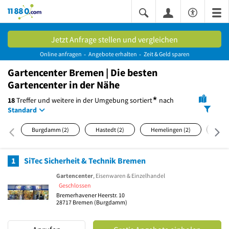
11880.com
Jetzt Anfrage stellen und vergleichen
Online anfragen
Angebote erhalten
Zeit & Geld sparen
Gartencenter Bremen | Die besten
Gartencenter in der Nähe
*
18
Treffer und weitere in der Umgebung
sortiert
nach
Standard
Burgdamm
(2)
Hastedt
(2)
Hemelingen
(2)
Rön
1
SiTec Sicherheit & Technik Bremen
Gartencenter
, Eisenwaren & Einzelhandel
Geschlossen
Bremerhavener Heerstr. 10
28717
Bremen
(Burgdamm)