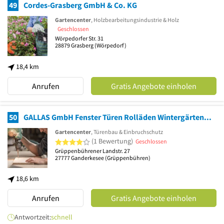
49
Cordes-Grasberg GmbH & Co. KG
Gartencenter
, Holzbearbeitungsindustrie & Holz
Geschlossen
Wörpedorfer Str. 31
28879
Grasberg
(Wörpedorf)
18,4 km
Anrufen
Gratis Angebote einholen
50
GALLAS GmbH Fenster Türen Rolläden Wintergärten Tischlerei
Gartencenter
, Türenbau & Einbruchschutz
4 von 5 Sternen
(1 Bewertung)
Geschlossen
Grüppenbührener Landstr. 27
27777
Ganderkesee
(Grüppenbühren)
18,6 km
Anrufen
Gratis Angebote einholen
Antwortzeit:
schnell