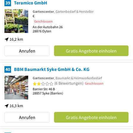
39
Teramico GmbH
Gartencenter
, Gartenbedarf & Hersteller
€
Geschlossen
An der Autobahn 26
28876
Oyten
16,2 km
Anrufen
Gratis Angebote einholen
40
BBM Baumarkt Syke GmbH & Co. KG
Gartencenter
, Baumarkt & Heimwerkerbedarf
2 von 5 Sternen
(6 Bewertungen)
Geschlossen
Barrier Str. 46 B
28857
Syke
(Barrien)
16,3 km
Anrufen
Gratis Angebote einholen