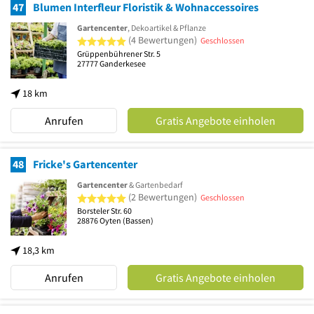
47
Blumen Interfleur Floristik & Wohnaccessoires
Gartencenter
, Dekoartikel & Pflanze
5 von 5 Sternen
(4 Bewertungen)
Geschlossen
Grüppenbührener Str. 5
27777
Ganderkesee
18 km
Anrufen
Gratis Angebote einholen
48
Fricke's Gartencenter
Gartencenter
& Gartenbedarf
5 von 5 Sternen
(2 Bewertungen)
Geschlossen
Borsteler Str. 60
28876
Oyten
(Bassen)
18,3 km
Anrufen
Gratis Angebote einholen