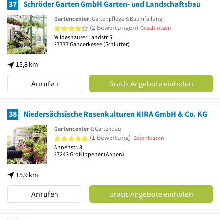
37
Schröder Garten GmbH Garten- und Landschaftsbau
Gartencenter
, Gartenpflege & Baumfällung
4 von 5 Sternen
(2 Bewertungen)
Geschlossen
Wildeshauser Landstr. 5
27777
Ganderkesee
(Schlutter)
15,8 km
Anrufen
Gratis Angebote einholen
38
Niedersächsische Rasenkulturen NIRA GmbH & Co. KG
Gartencenter
& Gartenbau
5 von 5 Sternen
(1 Bewertung)
Geschlossen
Annenstr. 3
27243
Groß Ippener
(Annen)
15,9 km
Anrufen
Gratis Angebote einholen