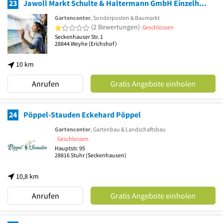
23
Jawoll Markt Schulte & Haltermann GmbH Einzelhandel Sonderposten
Gartencenter
, Sonderposten & Baumarkt
1 von 5 Sternen
(2 Bewertungen)
Geschlossen
Seckenhauser Str. 1
28844
Weyhe
(Erichshof)
10 km
Anrufen
Gratis Angebote einholen
24
Pöppel-Stauden Eckehard Pöppel
Gartencenter
, Gartenbau & Landschaftsbau
Geschlossen
Hauptstr. 95
28816
Stuhr
(Seckenhausen)
10,8 km
Anrufen
Gratis Angebote einholen