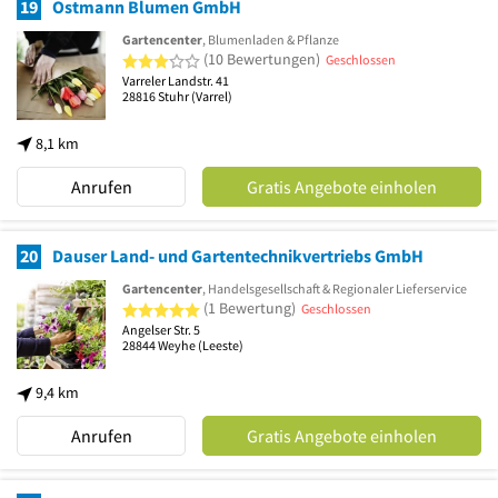
19
Ostmann Blumen GmbH
Gartencenter
, Blumenladen & Pflanze
3 von 5 Sternen
(10 Bewertungen)
Geschlossen
Varreler Landstr. 41
28816
Stuhr
(Varrel)
8,1 km
Anrufen
Gratis Angebote einholen
20
Dauser Land- und Gartentechnikvertriebs GmbH
Gartencenter
, Handelsgesellschaft & Regionaler Lieferservice
5 von 5 Sternen
(1 Bewertung)
Geschlossen
Angelser Str. 5
28844
Weyhe
(Leeste)
9,4 km
Anrufen
Gratis Angebote einholen