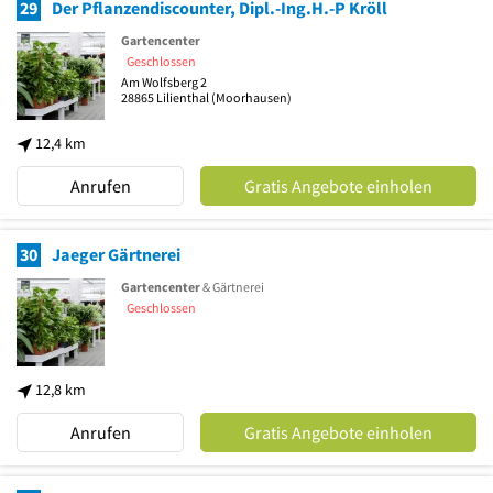
29
Der Pflanzendiscounter, Dipl.-Ing.H.-P Kröll
Gartencenter
Geschlossen
Am Wolfsberg 2
28865
Lilienthal
(Moorhausen)
12,4 km
Anrufen
Gratis Angebote einholen
30
Jaeger Gärtnerei
Gartencenter
& Gärtnerei
Geschlossen
12,8 km
Anrufen
Gratis Angebote einholen