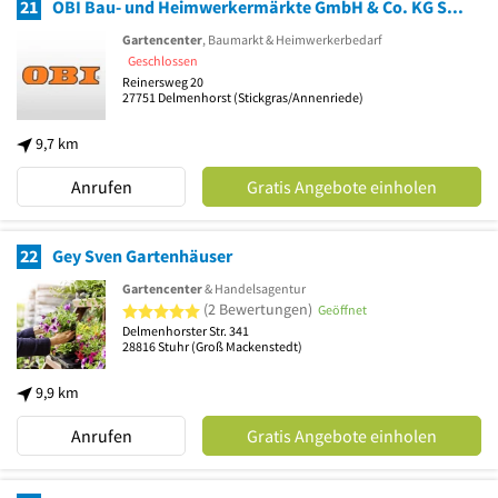
21
OBI Bau- und Heimwerkermärkte GmbH & Co. KG Systemzentrale
Gartencenter
, Baumarkt & Heimwerkerbedarf
Geschlossen
Reinersweg 20
27751
Delmenhorst
(Stickgras/Annenriede)
9,7 km
Anrufen
Gratis Angebote einholen
22
Gey Sven Gartenhäuser
Gartencenter
& Handelsagentur
5 von 5 Sternen
(2 Bewertungen)
Geöffnet
Delmenhorster Str. 341
28816
Stuhr
(Groß Mackenstedt)
9,9 km
Anrufen
Gratis Angebote einholen