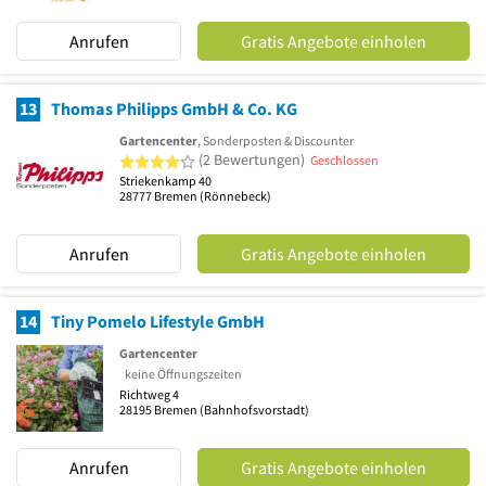
Anrufen
Gratis Angebote einholen
13
Thomas Philipps GmbH & Co. KG
Gartencenter
, Sonderposten & Discounter
4 von 5 Sternen
(2 Bewertungen)
Geschlossen
Striekenkamp 40
28777
Bremen
(Rönnebeck)
Anrufen
Gratis Angebote einholen
14
Tiny Pomelo Lifestyle GmbH
Gartencenter
keine Öffnungszeiten
Richtweg 4
28195
Bremen
(Bahnhofsvorstadt)
Anrufen
Gratis Angebote einholen