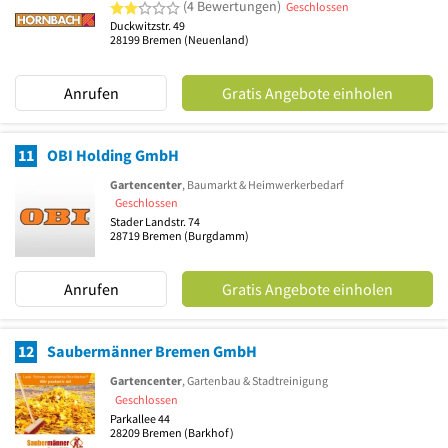
2 von 5 Sternen
(4 Bewertungen)
Geschlossen
Duckwitzstr. 49
28199
Bremen
(Neuenland)
Anrufen
Gratis Angebote einholen
11
OBI Holding GmbH
Gartencenter
, Baumarkt & Heimwerkerbedarf
Geschlossen
Stader Landstr. 74
28719
Bremen
(Burgdamm)
Anrufen
Gratis Angebote einholen
12
Saubermänner Bremen GmbH
Gartencenter
, Gartenbau & Stadtreinigung
Geschlossen
Parkallee 44
28209
Bremen
(Barkhof)