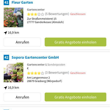
41
Fleur Garten
Gartencenter
3 von 5 Sternen
(5 Bewertungen)
Geschlossen
Zur Straßenmeisterei 15
27777
Ganderkesee
(Almsloh)
16,9 km
Anrufen
Gratis Angebote einholen
42
Sopora Gartencenter GmbH
Gartencenter
& Sonderposten
€
4 von 5 Sternen
(3 Bewertungen)
Geschlossen
Am Langenmoor 2
28879
Grasberg
(Wörpedorf)
16,9 km
Anrufen
Gratis Angebote einholen