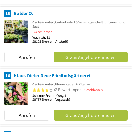
15
Balder O.
Gartencenter
, Gartenbedarf & Versandgeschäft für Samen und
Saat
Geschlossen
Wachtstr. 22
28195
Bremen
(Altstadt)
Anrufen
Gratis Angebote einholen
16
Klaus-Dieter Neue Friedhofsgärtnerei
Gartencenter
, Blumenladen & Pflanze
4 von 5 Sternen
(2 Bewertungen)
Geschlossen
Johann-Fromm-Weg 8
28757
Bremen
(Vegesack)
Anrufen
Gratis Angebote einholen