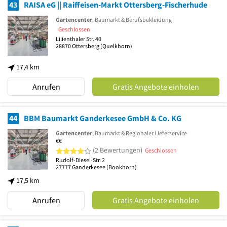
43
RAISA eG || Raiffeisen-Markt Ottersberg-Fischerhude
Gartencenter
, Baumarkt & Berufsbekleidung
Geschlossen
Lilienthaler Str. 40
28870
Ottersberg
(Quelkhorn)
17,4 km
Anrufen
Gratis Angebote einholen
44
BBM Baumarkt Ganderkesee GmbH & Co. KG
Gartencenter
, Baumarkt & Regionaler Lieferservice
€€
4 von 5 Sternen
(2 Bewertungen)
Geschlossen
Rudolf-Diesel-Str. 2
27777
Ganderkesee
(Bookhorn)
17,5 km
Anrufen
Gratis Angebote einholen