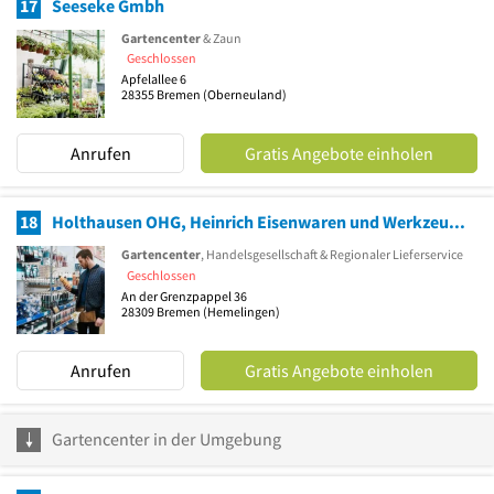
17
Seeseke Gmbh
Gartencenter
& Zaun
Geschlossen
Apfelallee 6
28355
Bremen
(Oberneuland)
Anrufen
Gratis Angebote einholen
18
Holthausen OHG, Heinrich Eisenwaren und Werkzeuge Eisenwaren und Werkzeuge
Gartencenter
, Handelsgesellschaft & Regionaler Lieferservice
Geschlossen
An der Grenzpappel 36
28309
Bremen
(Hemelingen)
Anrufen
Gratis Angebote einholen
Gartencenter in der Umgebung