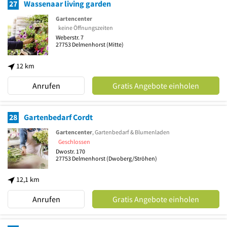
27
Wassenaar living garden
Gartencenter
keine Öffnungszeiten
Weberstr. 7
27753
Delmenhorst
(Mitte)
12 km
Anrufen
Gratis Angebote einholen
28
Gartenbedarf Cordt
Gartencenter
, Gartenbedarf & Blumenladen
Geschlossen
Dwostr. 170
27753
Delmenhorst
(Dwoberg/Ströhen)
12,1 km
Anrufen
Gratis Angebote einholen