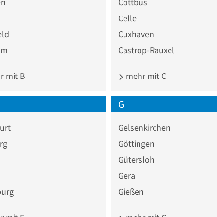
en
Cottbus
Celle
eld
Cuxhaven
um
Castrop-Rauxel
 mit B
mehr mit C
G
urt
Gelsenkirchen
rg
Göttingen
Gütersloh
Gera
burg
Gießen