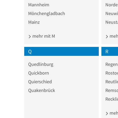
Mannheim
Norde
Mönchengladbach
Neuwi
Mainz
Neust
mehr mit M
mehr
Q
R
Quedlinburg
Regen
Quickborn
Rosto
Quierschied
Reutl
Quakenbrück
Remsc
Reckl
mehr