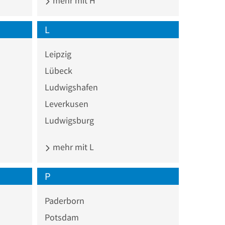
mehr mit H
L
Leipzig
Lübeck
Ludwigshafen
Leverkusen
Ludwigsburg
mehr mit L
P
Paderborn
Potsdam