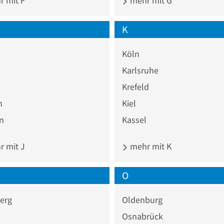
 mit F
mehr mit G
K
Köln
Karlsruhe
Krefeld
n
Kiel
n
Kassel
 mit J
mehr mit K
O
erg
Oldenburg
Osnabrück