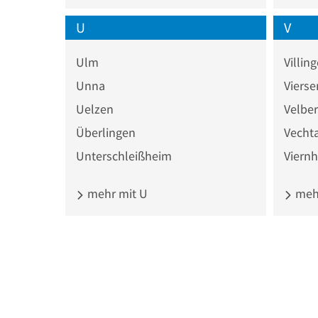
U
V
Ulm
Villi
Unna
Vierse
Uelzen
Velber
Überlingen
Vecht
Unterschleißheim
Viern
mehr mit U
mehr