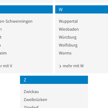
W
ngen-Schwenningen
Wuppertal
n
Wiesbaden
t
Würzburg
a
Wolfsburg
heim
Worms
 mit V
mehr mit W
Z
Zwickau
Zweibrücken
Zirndorf