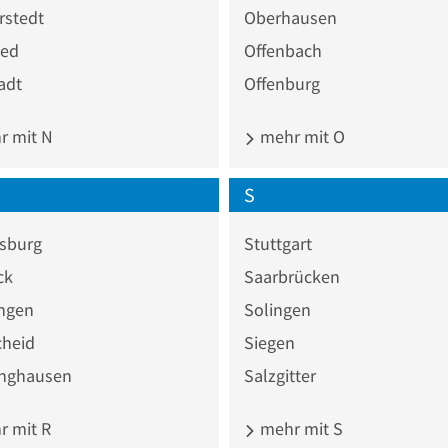
rstedt
Oberhausen
ed
Offenbach
adt
Offenburg
 mit N
mehr mit O
S
sburg
Stuttgart
ck
Saarbrücken
ingen
Solingen
heid
Siegen
inghausen
Salzgitter
 mit R
mehr mit S