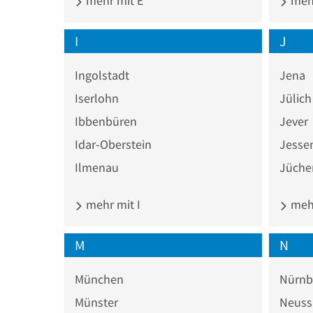
mehr mit E
mehr
I
J
Ingolstadt
Jena
Iserlohn
Jülich
Ibbenbüren
Jever
Idar-Oberstein
Jesse
Ilmenau
Jüche
mehr mit I
mehr
M
N
München
Nürnb
Münster
Neuss