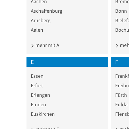
Aachen
Brem
Aschaffenburg
Bonn
Arnsberg
Bielef
Aalen
Boch
mehr mit A
mehr
E
F
Essen
Frankf
Erfurt
Freibu
Erlangen
Fürth
Emden
Fulda
Euskirchen
Flens