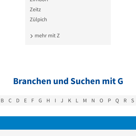
Zeitz
Zülpich
mehr mit Z
Branchen und Suchen mit G
B
C
D
E
F
G
H
I
J
K
L
M
N
O
P
Q
R
S