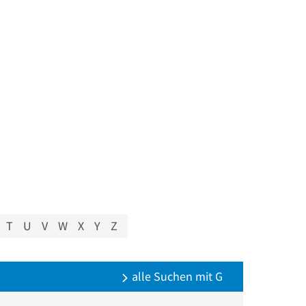
T
U
V
W
X
Y
Z
alle Suchen mit G