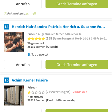
Anrufen
Gratis Termine anfragen
Antwortzeit:
schnell
14
Henrich Hair Sandra-Patricia Henrich u. Susanne Vockenberg GbR
Friseur
, Augenbrauen färben & Dauerwelle
5 von 5 Sternen
(198 Bewertungen)
Mo-Di 10-18 & Mi-Fr 10-20 & Sa 9-18
Wegesende 8
28195
Bremen
(Altstadt)
Top bewertet
Anrufen
Gratis Termine anfragen
15
Achim Kerner Frisöre
Friseur
1 von 5 Sternen
(2 Bewertungen)
Geschlossen
Hemmstr. 97
28215
Bremen
(Findorff-Bürgerweide)