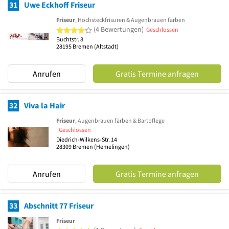
31
Uwe Eckhoff Friseur
Friseur
, Hochsteckfrisuren & Augenbrauen färben
4 von 5 Sternen
(4 Bewertungen)
Geschlossen
Buchtstr. 8
28195
Bremen
(Altstadt)
Anrufen
Gratis Termine anfragen
32
Viva la Hair
Friseur
, Augenbrauen färben & Bartpflege
Geschlossen
Diedrich-Wilkens-Str. 14
28309
Bremen
(Hemelingen)
Anrufen
Gratis Termine anfragen
33
Abschnitt 77 Friseur
Friseur
5 von 5 Sternen