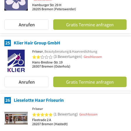
Hamburger Str. 29 H
28205
Bremen
(Peterswerder)
Anrufen
Gratis Termine anfragen
25
Klier Hair Group GmbH
Friseur
, Beautyberatung & Haarverdichtung
2 von 5 Sternen
(3 Bewertungen)
Geschlossen
Hans-Bredow-Str. 19
28307
Bremen
(Osterholz)
Anrufen
Gratis Termine anfragen
26
Lieselotte Haar Friseurin
Friseur
5 von 5 Sternen
(1 Bewertung)
Geschlossen
Fleetrade 2 A
28207
Bremen
(Hastedt)