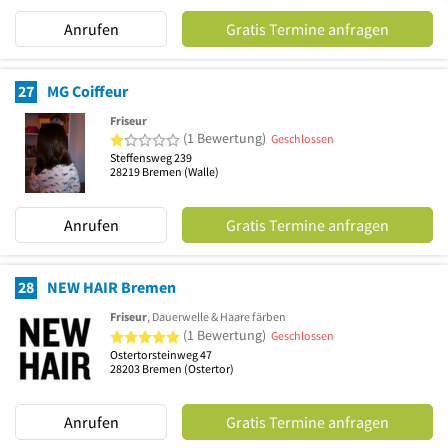
Anrufen
Gratis Termine anfragen
27
MG Coiffeur
Friseur
1 von 5 Sternen
(1 Bewertung)
Geschlossen
Steffensweg 239
28219
Bremen
(Walle)
Anrufen
Gratis Termine anfragen
28
NEW HAIR Bremen
Friseur
, Dauerwelle & Haare färben
5 von 5 Sternen
(1 Bewertung)
Geschlossen
Ostertorsteinweg 47
28203
Bremen
(Ostertor)
Anrufen
Gratis Termine anfragen