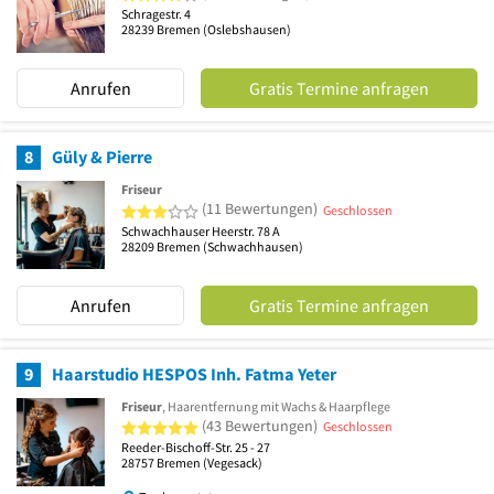
Schragestr. 4
28239
Bremen
(Oslebshausen)
Anrufen
Gratis Termine anfragen
8
Güly & Pierre
Friseur
3 von 5 Sternen
(11 Bewertungen)
Geschlossen
Schwachhauser Heerstr. 78 A
28209
Bremen
(Schwachhausen)
Anrufen
Gratis Termine anfragen
9
Haarstudio HESPOS Inh. Fatma Yeter
Friseur
, Haarentfernung mit Wachs & Haarpflege
5 von 5 Sternen
(43 Bewertungen)
Geschlossen
Reeder-Bischoff-Str. 25 - 27
28757
Bremen
(Vegesack)