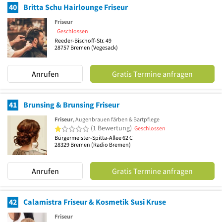
40
Britta Schu Hairlounge Friseur
Friseur
Geschlossen
Reeder-Bischoff-Str. 49
28757
Bremen
(Vegesack)
Anrufen
Gratis Termine anfragen
41
Brunsing & Brunsing Friseur
Friseur
, Augenbrauen färben & Bartpflege
1 von 5 Sternen
(1 Bewertung)
Geschlossen
Bürgermeister-Spitta-Allee 62 C
28329
Bremen
(Radio Bremen)
Anrufen
Gratis Termine anfragen
42
Calamistra Friseur & Kosmetik Susi Kruse
Friseur