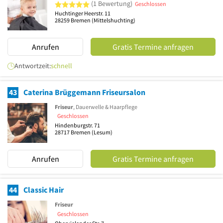
5 von 5 Sternen
(1 Bewertung)
Geschlossen
Huchtinger Heerstr. 11
28259
Bremen
(Mittelshuchting)
Anrufen
Gratis Termine anfragen
Antwortzeit:
schnell
43
Caterina Brüggemann Friseursalon
Friseur
, Dauerwelle & Haarpflege
Geschlossen
Hindenburgstr. 71
28717
Bremen
(Lesum)
Anrufen
Gratis Termine anfragen
44
Classic Hair
Friseur
Geschlossen