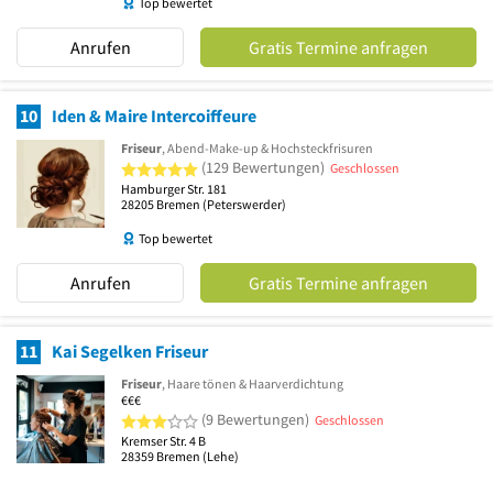
Top bewertet
Anrufen
Gratis Termine anfragen
10
Iden & Maire Intercoiffeure
Friseur
, Abend-Make-up & Hochsteckfrisuren
5 von 5 Sternen
(129 Bewertungen)
Geschlossen
Hamburger Str. 181
28205
Bremen
(Peterswerder)
Top bewertet
Anrufen
Gratis Termine anfragen
11
Kai Segelken Friseur
Friseur
, Haare tönen & Haarverdichtung
€€€
3 von 5 Sternen
(9 Bewertungen)
Geschlossen
Kremser Str. 4 B
28359
Bremen
(Lehe)