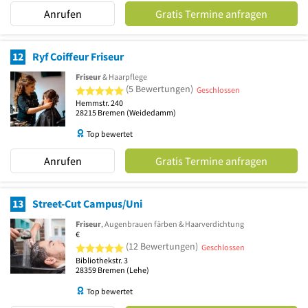
Anrufen
Gratis Termine anfragen
12
Ryf Coiffeur Friseur
Friseur
& Haarpflege
5 von 5 Sternen
(5 Bewertungen)
Geschlossen
Hemmstr. 240
28215
Bremen
(Weidedamm)
Top bewertet
Anrufen
Gratis Termine anfragen
13
Street-Cut Campus/Uni
Friseur
, Augenbrauen färben & Haarverdichtung
€
5 von 5 Sternen
(12 Bewertungen)
Geschlossen
Bibliothekstr. 3
28359
Bremen
(Lehe)
Top bewertet