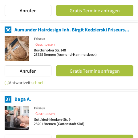
Anrufen
Gratis Termine anfragen
36
Aumunder Hairdesign Inh. Birgit Kedzierski Friseursalon
Friseur
Geschlossen
Borchshöher Str. 148
28755
Bremen
(Aumund-Hammersbeck)
Anrufen
Gratis Termine anfragen
Antwortzeit:
schnell
37
Baga A.
Friseur
Geschlossen
Gottfried-Menken-Str. 9
28201
Bremen
(Gartenstadt Süd)