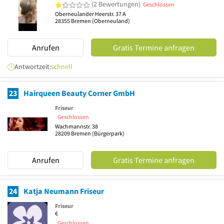
1 von 5 Sternen
(2 Bewertungen)
Geschlossen
Oberneulander Heerstr. 37 A
28355
Bremen
(Oberneuland)
Anrufen
Gratis Termine anfragen
Antwortzeit:
schnell
23
Hairqueen Beauty Corner GmbH
Friseur
Geschlossen
Wachmannstr. 38
28209
Bremen
(Bürgerpark)
Anrufen
Gratis Termine anfragen
24
Katja Neumann Friseur
Friseur
€
Geschlossen