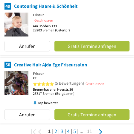
49
Contouring Haare & Schönheit
Friseur
Geschlossen
Am Dobben 133
28203
Bremen
(Ostertor)
Anrufen
Gratis Termine anfragen
50
Creative Hair Ajda Ege Friseursalon
Friseur
€€
5 von 5 Sternen
(5 Bewertungen)
Geschlossen
Bremerhavener Heerstr. 36
28717
Bremen
(Burgdamm)
Top bewertet
Anrufen
Gratis Termine anfragen
1
|
2
|
3
|
4
|
5
|
...
|
11