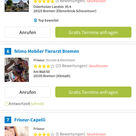
(5 Bewertungen)
Geschlossen
Osterholzer Landstr. 95 A
28325
Bremen
(Ellenerbrok-Schevemoor)
Top bewertet
Anrufen
Gratis Termine anfragen
6
felmo Mobiler Tierarzt Bremen
Friseur
, Hunde & Kleintiere
4 von 5 Sternen
(23 Bewertungen)
Geschlossen
Am Wall 60
28195
Bremen
(Altstadt)
Anrufen
Gratis Termine anfragen
Antwortzeit:
schnell
7
Friseur-Capelli
Friseur
4 von 5 Sternen
(5 Bewertungen)
Geschlossen