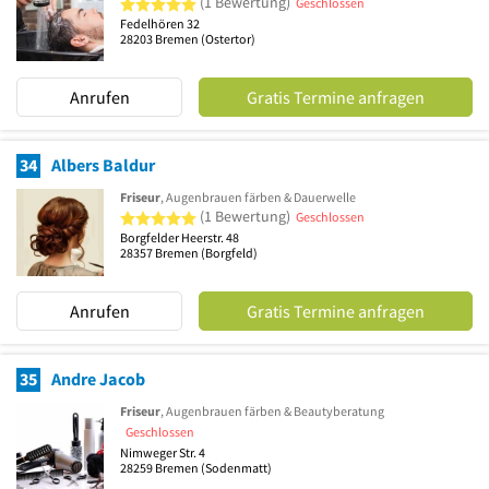
(1 Bewertung)
Geschlossen
Fedelhören 32
28203
Bremen
(Ostertor)
Anrufen
Gratis Termine anfragen
34
Albers Baldur
Friseur
, Augenbrauen färben & Dauerwelle
5 von 5 Sternen
(1 Bewertung)
Geschlossen
Borgfelder Heerstr. 48
28357
Bremen
(Borgfeld)
Anrufen
Gratis Termine anfragen
35
Andre Jacob
Friseur
, Augenbrauen färben & Beautyberatung
Geschlossen
Nimweger Str. 4
28259
Bremen
(Sodenmatt)