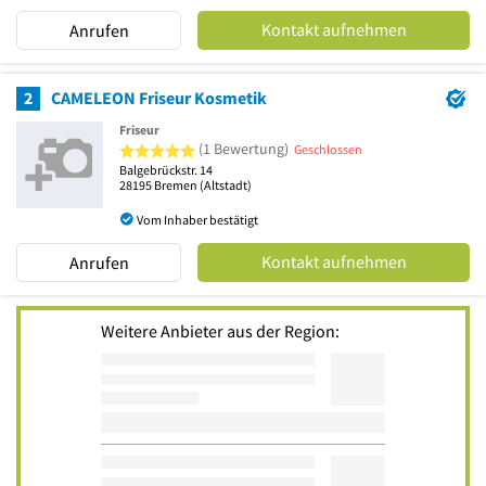
Kontakt aufnehmen
Anrufen
2
CAMELEON Friseur Kosmetik
Friseur
5 von 5 Sternen
(1 Bewertung)
Geschlossen
Balgebrückstr. 14
28195
Bremen
(Altstadt)
Vom Inhaber bestätigt
Kontakt aufnehmen
Anrufen
Weitere Anbieter aus der Region: