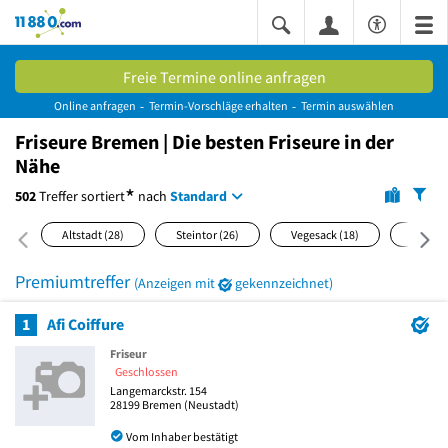
11880.com
Freie Termine online anfragen
Online anfragen
Termin-Vorschläge erhalten
Termin auswählen
Friseure Bremen | Die besten Friseure in der
Nähe
*
502
Treffer
sortiert
nach
Standard
Altstadt
(28)
Steintor
(26)
Vegesack
(18)
Ostert
Premiumtreffer
(Anzeigen mit
gekennzeichnet)
1
Afi Coiffure
Friseur
Geschlossen
Langemarckstr. 154
28199
Bremen
(Neustadt)
Vom Inhaber bestätigt