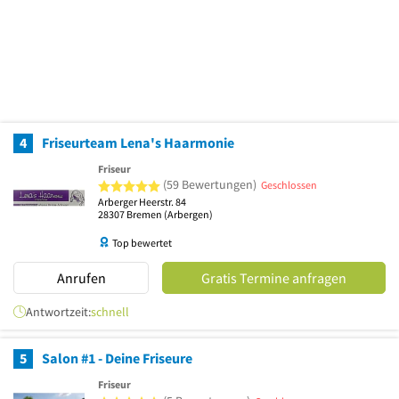
4
Friseurteam Lena's Haarmonie
Friseur
5 von 5 Sternen
(59 Bewertungen)
Geschlossen
Arberger Heerstr. 84
28307
Bremen
(Arbergen)
Top bewertet
Anrufen
Gratis Termine anfragen
Antwortzeit:
schnell
5
Salon #1 - Deine Friseure
Friseur
5 von 5 Sternen