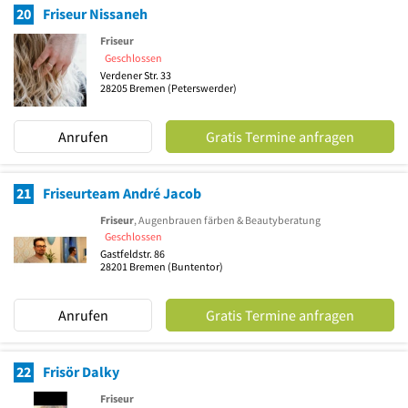
20
Friseur Nissaneh
Friseur
Geschlossen
Verdener Str. 33
28205
Bremen
(Peterswerder)
Anrufen
Gratis Termine anfragen
21
Friseurteam André Jacob
Friseur
, Augenbrauen färben & Beautyberatung
Geschlossen
Gastfeldstr. 86
28201
Bremen
(Buntentor)
Anrufen
Gratis Termine anfragen
22
Frisör Dalky
Friseur