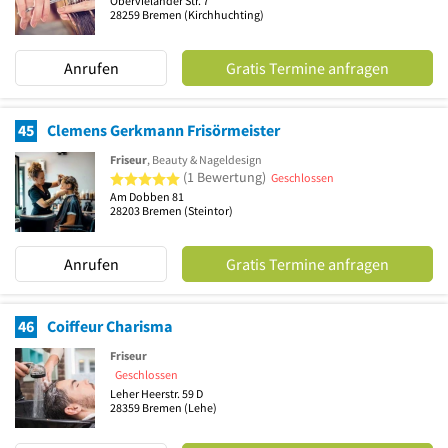
Obervielander Str. 7
28259
Bremen
(Kirchhuchting)
Anrufen
Gratis Termine anfragen
45
Clemens Gerkmann Frisörmeister
Friseur
, Beauty & Nageldesign
5 von 5 Sternen
(1 Bewertung)
Geschlossen
Am Dobben 81
28203
Bremen
(Steintor)
Anrufen
Gratis Termine anfragen
46
Coiffeur Charisma
Friseur
Geschlossen
Leher Heerstr. 59 D
28359
Bremen
(Lehe)