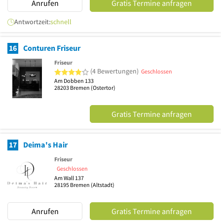
Anrufen
Gratis Termine anfragen
Antwortzeit:
schnell
16
Conturen Friseur
Friseur
4 von 5 Sternen
(4 Bewertungen)
Geschlossen
Am Dobben 133
28203
Bremen
(Ostertor)
Gratis Termine anfragen
17
Deima's Hair
Friseur
Geschlossen
Am Wall 137
28195
Bremen
(Altstadt)
Anrufen
Gratis Termine anfragen