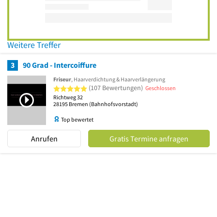
Weitere Treffer
3
90 Grad - Intercoiffure
Friseur
, Haarverdichtung & Haarverlängerung
5 von 5 Sternen
(107 Bewertungen)
Geschlossen
Richtweg 32
28195
Bremen
(Bahnhofsvorstadt)
Top bewertet
Anrufen
Gratis Termine anfragen