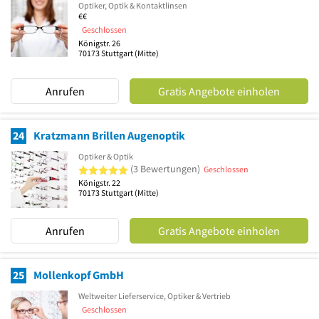
Optiker, Optik & Kontaktlinsen
€€
Geschlossen
Königstr. 26
70173
Stuttgart
(Mitte)
Anrufen
Gratis Angebote einholen
24
Kratzmann Brillen Augenoptik
Optiker & Optik
5 von 5 Sternen
(3 Bewertungen)
Geschlossen
Königstr. 22
70173
Stuttgart
(Mitte)
Anrufen
Gratis Angebote einholen
25
Mollenkopf GmbH
Weltweiter Lieferservice, Optiker & Vertrieb
Geschlossen