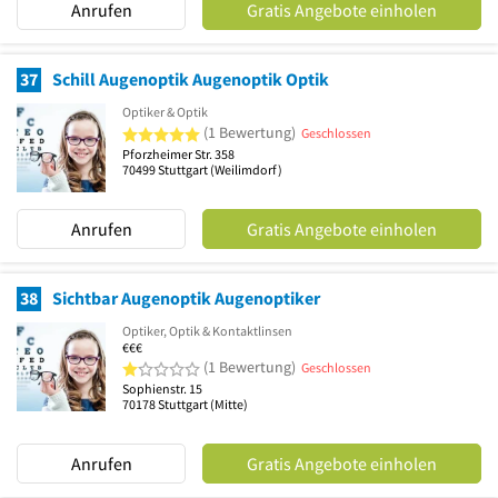
Anrufen
Gratis Angebote einholen
37
Schill Augenoptik Augenoptik Optik
Optiker & Optik
5 von 5 Sternen
(1 Bewertung)
Geschlossen
Pforzheimer Str. 358
70499
Stuttgart
(Weilimdorf)
Anrufen
Gratis Angebote einholen
38
Sichtbar Augenoptik Augenoptiker
Optiker, Optik & Kontaktlinsen
€€€
1 von 5 Sternen
(1 Bewertung)
Geschlossen
Sophienstr. 15
70178
Stuttgart
(Mitte)
Anrufen
Gratis Angebote einholen