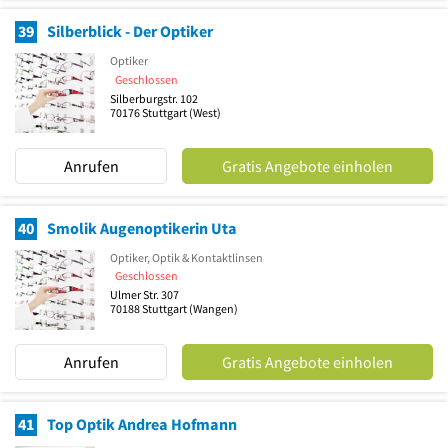
39
Silberblick - Der Optiker
Optiker
Geschlossen
Silberburgstr. 102
70176
Stuttgart
(West)
Anrufen
Gratis Angebote einholen
40
Smolik Augenoptikerin Uta
Optiker, Optik & Kontaktlinsen
Geschlossen
Ulmer Str. 307
70188
Stuttgart
(Wangen)
Anrufen
Gratis Angebote einholen
41
Top Optik Andrea Hofmann