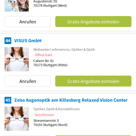
Augustenstr. 55
70178
Stuttgart
(West)
Anrufen
Gratis Angebote einholen
44
VISUS GmbH
Weltweiter Lieferservice, Optiker & Optik
Öffnet bald
Calwer Str. 41
70173
Stuttgart
(Mitte)
Anrufen
Gratis Angebote einholen
45
Zeiss Augenoptik am Killesberg Relaxed Vision Center
Optiker, Optik & Kontaktlinsen
Geschlossen
Stresemannstr. 5
70191
Stuttgart
(Nord)