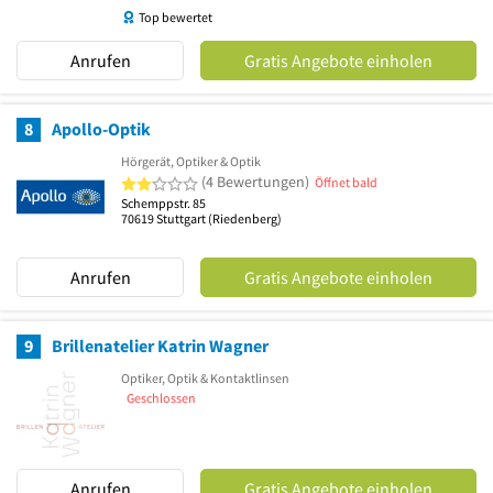
Top bewertet
Anrufen
Gratis Angebote einholen
8
Apollo-Optik
Hörgerät, Optiker & Optik
2 von 5 Sternen
(4 Bewertungen)
Öffnet bald
Schemppstr. 85
70619
Stuttgart
(Riedenberg)
Anrufen
Gratis Angebote einholen
9
Brillenatelier Katrin Wagner
Optiker, Optik & Kontaktlinsen
Geschlossen
Anrufen
Gratis Angebote einholen