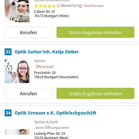
5 von 5 Sternen
(1 Bewertung)
Geschlossen
Calwer Str. 15
70173
Stuttgart
(Mitte)
Anrufen
Gratis Angebote einholen
33
Optik Sattur Inh. Katja Sieber
Optiker
Öffnet bald
Fenchelstr. 18
70619
Stuttgart
(Heumaden)
Anrufen
Gratis Angebote einholen
34
Optik Urnauer e.K. Optikfachgeschäft
Optiker & Optik
keine Öffnungszeiten
Ludwig-Pfau-Str. 19
70176
Stuttgart
(West)