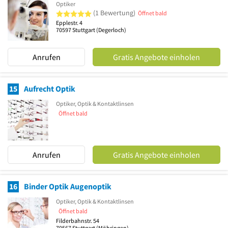
Optiker
5 von 5 Sternen
(1 Bewertung)
Öffnet bald
Epplestr. 4
70597
Stuttgart
(Degerloch)
Anrufen
Gratis Angebote einholen
15
Aufrecht Optik
Optiker, Optik & Kontaktlinsen
Öffnet bald
Anrufen
Gratis Angebote einholen
16
Binder Optik Augenoptik
Optiker, Optik & Kontaktlinsen
Öffnet bald
Filderbahnstr. 54
70567
Stuttgart
(Möhringen)