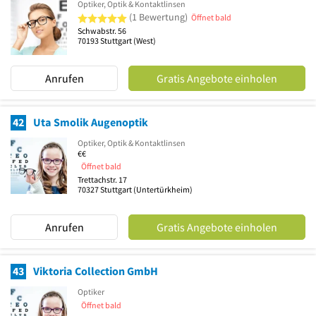
Optiker, Optik & Kontaktlinsen
5 von 5 Sternen
(1 Bewertung)
Öffnet bald
Schwabstr. 56
70193
Stuttgart
(West)
Anrufen
Gratis Angebote einholen
42
Uta Smolik Augenoptik
Optiker, Optik & Kontaktlinsen
€€
Öffnet bald
Trettachstr. 17
70327
Stuttgart
(Untertürkheim)
Anrufen
Gratis Angebote einholen
43
Viktoria Collection GmbH
Optiker
Öffnet bald