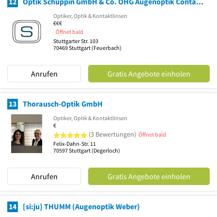
12
Optik Schuppin GmbH & Co. OHG Augenoptik Contactlinsen
Optiker, Optik & Kontaktlinsen
€€€
Öffnet bald
Stuttgarter Str. 103
70469
Stuttgart
(Feuerbach)
Anrufen
Gratis Angebote einholen
13
Thorausch-Optik GmbH
Optiker, Optik & Kontaktlinsen
€
5 von 5 Sternen
(3 Bewertungen)
Öffnet bald
Felix-Dahn-Str. 11
70597
Stuttgart
(Degerloch)
Anrufen
Gratis Angebote einholen
14
[si:ju] THUMM (Augenoptik Weber)