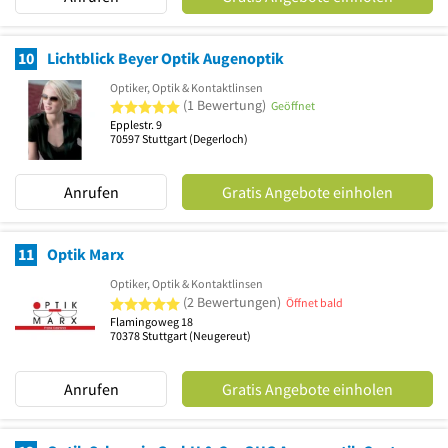
10
Lichtblick Beyer Optik Augenoptik
Optiker, Optik & Kontaktlinsen
5 von 5 Sternen
(1 Bewertung)
Geöffnet
Epplestr. 9
70597
Stuttgart
(Degerloch)
Anrufen
Gratis Angebote einholen
11
Optik Marx
Optiker, Optik & Kontaktlinsen
5 von 5 Sternen
(2 Bewertungen)
Öffnet bald
Flamingoweg 18
70378
Stuttgart
(Neugereut)
Anrufen
Gratis Angebote einholen