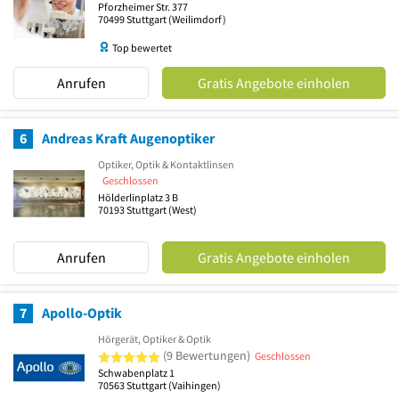
Pforzheimer Str. 377
70499
Stuttgart
(Weilimdorf)
Top bewertet
Anrufen
Gratis Angebote einholen
6
Andreas Kraft Augenoptiker
Optiker, Optik & Kontaktlinsen
Geschlossen
Hölderlinplatz 3 B
70193
Stuttgart
(West)
Anrufen
Gratis Angebote einholen
7
Apollo-Optik
Hörgerät, Optiker & Optik
5 von 5 Sternen
(9 Bewertungen)
Geschlossen
Schwabenplatz 1
70563
Stuttgart
(Vaihingen)