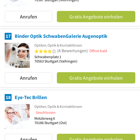
Anrufen
Gratis Angebote einholen
17
Binder Optik SchwabenGalerie Augenoptik
Optiker, Optik & Kontaktlinsen
4 von 5 Sternen
(4 Bewertungen)
Öffnet bald
Schwabenplatz 1
70563
Stuttgart
(Vaihingen)
Anrufen
Gratis Angebote einholen
18
Eye-Tec Brillen
Optiker, Optik & Kontaktlinsen
Geschlossen
Metzlerweg 6
70186
Stuttgart
(Ost)
Anrufen
Gratis Angebote einholen