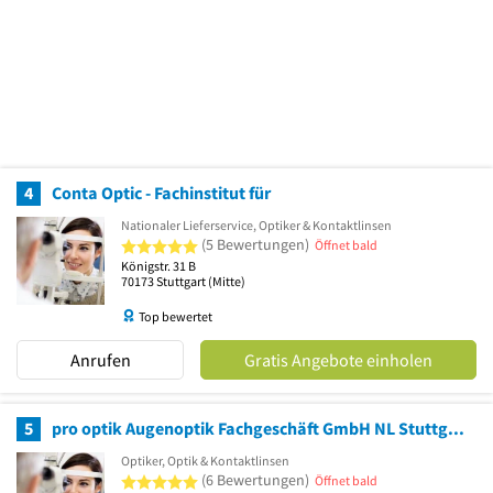
4
Conta Optic - Fachinstitut für
Nationaler Lieferservice, Optiker & Kontaktlinsen
5 von 5 Sternen
(5 Bewertungen)
Öffnet bald
Königstr. 31 B
70173
Stuttgart
(Mitte)
Top bewertet
Anrufen
Gratis Angebote einholen
5
pro optik Augenoptik Fachgeschäft GmbH NL Stuttgart-Weilimdorf
Optiker, Optik & Kontaktlinsen
5 von 5 Sternen
(6 Bewertungen)
Öffnet bald