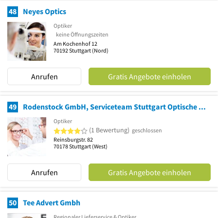
48
Neyes Optics
Optiker
keine Öffnungszeiten
Am Kochenhof 12
70192
Stuttgart
(Nord)
Anrufen
Gratis Angebote einholen
49
Rodenstock GmbH, Serviceteam Stuttgart Optische Artikel u. Instrumente
Optiker
4 von 5 Sternen
(1 Bewertung)
geschlossen
Reinsburgstr. 82
70178
Stuttgart
(West)
Anrufen
Gratis Angebote einholen
50
Tee Advert Gmbh
Regionaler Lieferservice & Optiker