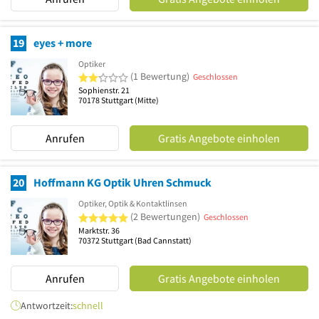
19
eyes + more
Optiker
2 von 5 Sternen
(1 Bewertung)
Geschlossen
Sophienstr. 21
70178
Stuttgart
(Mitte)
Anrufen
Gratis Angebote einholen
20
Hoffmann KG Optik Uhren Schmuck
Optiker, Optik & Kontaktlinsen
5 von 5 Sternen
(2 Bewertungen)
Geschlossen
Marktstr. 36
70372
Stuttgart
(Bad Cannstatt)
Anrufen
Gratis Angebote einholen
Antwortzeit:
schnell