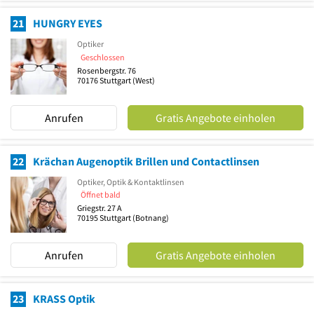
21
HUNGRY EYES
Optiker
Geschlossen
Rosenbergstr. 76
70176
Stuttgart
(West)
Anrufen
Gratis Angebote einholen
22
Krächan Augenoptik Brillen und Contactlinsen
Optiker, Optik & Kontaktlinsen
Öffnet bald
Griegstr. 27 A
70195
Stuttgart
(Botnang)
Anrufen
Gratis Angebote einholen
23
KRASS Optik