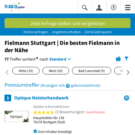
11880.com
Jetzt Anfrage stellen und vergleichen
Online anfragen
Angebote erhalten
Zeit & Geld sparen
Fielmann Stuttgart | Die besten Fielmann in
der Nähe
*
77
Treffer
sortiert
nach
Standard
Mitte
(23)
West
(10)
Bad Cannstatt
(5)
Weilimdo
Premiumtreffer
(Anzeigen mit
gekennzeichnet)
1
Optique Meisterhandwerk
Optiker & Kontaktlinsen
5 von 5 Sternen
(3 Bewertungen)
Geschlossen
Hauptstätter Str. 136
70178
Stuttgart
(Süd)
Vom Inhaber bestätigt