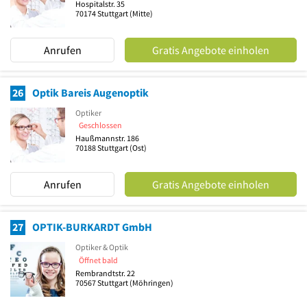
Hospitalstr. 35
70174
Stuttgart
(Mitte)
Anrufen
Gratis Angebote einholen
26
Optik Bareis Augenoptik
Optiker
Geschlossen
Haußmannstr. 186
70188
Stuttgart
(Ost)
Anrufen
Gratis Angebote einholen
27
OPTIK-BURKARDT GmbH
Optiker & Optik
Öffnet bald
Rembrandtstr. 22
70567
Stuttgart
(Möhringen)