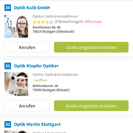
30
Optik Kalb GmbH
Optiker, Optik & Kontaktlinsen
4 von 5 Sternen
(3 Bewertungen)
Öffnet bald
Kirchheimer Str. 80
70619
Stuttgart
(Sillenbuch)
Anrufen
Gratis Angebote einholen
31
Optik Klopfer Optiker
Optiker, Optik & Kontaktlinsen
Geöffnet
Birkheckenstr. 36
70599
Stuttgart
(Birkach)
Anrufen
Gratis Angebote einholen
32
Optik Martin Stuttgart
Optiker & Damenmode