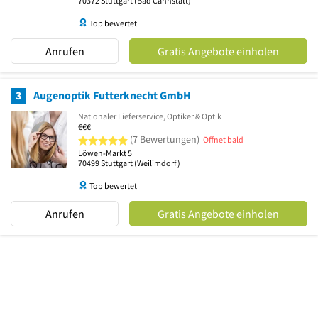
70372
Stuttgart
(Bad Cannstatt)
Top bewertet
Anrufen
Gratis Angebote einholen
3
Augenoptik Futterknecht GmbH
Nationaler Lieferservice, Optiker & Optik
€€€
5 von 5 Sternen
(7 Bewertungen)
Öffnet bald
Löwen-Markt 5
70499
Stuttgart
(Weilimdorf)
Top bewertet
Anrufen
Gratis Angebote einholen