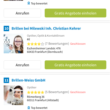
Top bewertet
Anrufen
Gratis Angebote einholen
10
Brillen bei Milewski Inh. Christian Kehrer
Optiker, Optik & Kontaktlinsen
€€
4 von 5 Sternen
(7 Bewertungen)
Geschlossen
Eschersheimer Landstr. 476
60433
Frankfurt
(Dornbusch)
Anrufen
Gratis Angebote einholen
11
Brillen-Weiss GmbH
Optiker
5 von 5 Sternen
(5 Bewertungen)
Geschlossen
Römerberg 36
60311
Frankfurt
(Altstadt)
Top bewertet