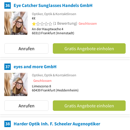
36
Eye Catcher Sunglasses Handels GmbH
Optiker, Optik & Kontaktlinsen
€€
1 von 5 Sternen
(1 Bewertung)
Geschlossen
An der Hauptwache 4
60313
Frankfurt
(Innenstadt)
Anrufen
Gratis Angebote einholen
37
eyes and more GmbH
Optiker, Optik & Kontaktlinsen
Geschlossen
Limescorso 8
60439
Frankfurt
(Heddernheim)
Anrufen
Gratis Angebote einholen
38
Harder Optik Inh. F. Scheeler Augenoptiker