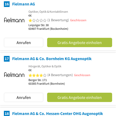
16
Fielmann AG
Optiker, Optik & Kontaktlinsen
€€
1 von 5 Sternen
(1 Bewertung)
Geschlossen
Leipziger Str. 38
60487
Frankfurt
(Bockenheim)
Anrufen
Gratis Angebote einholen
17
Fielmann AG & Co. Bornheim KG Augenoptik
Hörgerät, Optiker & Optik
€€
4 von 5 Sternen
(4 Bewertungen)
Geschlossen
Berger Str. 171
60385
Frankfurt
(Bornheim)
Anrufen
Gratis Angebote einholen
18
Fielmann AG & Co. Hessen-Center OHG Augenoptik