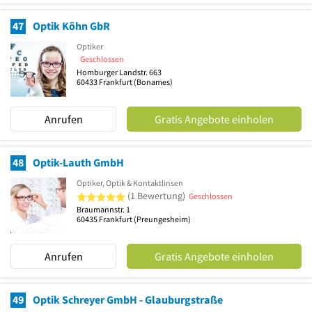
47
Optik Köhn GbR
Optiker
Geschlossen
Homburger Landstr. 663
60433
Frankfurt
(Bonames)
Anrufen
Gratis Angebote einholen
48
Optik-Lauth GmbH
Optiker, Optik & Kontaktlinsen
5 von 5 Sternen
(1 Bewertung)
Geschlossen
Braumannstr. 1
60435
Frankfurt
(Preungesheim)
Anrufen
Gratis Angebote einholen
49
Optik Schreyer GmbH - Glauburgstraße