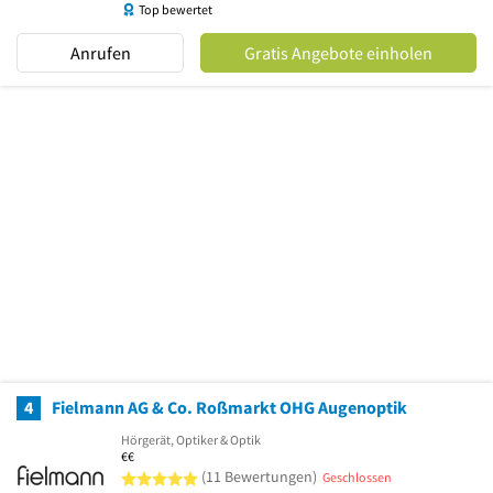
Top bewertet
Anrufen
Gratis Angebote einholen
4
Fielmann AG & Co. Roßmarkt OHG Augenoptik
Hörgerät, Optiker & Optik
€€
5 von 5 Sternen
(11 Bewertungen)
Geschlossen