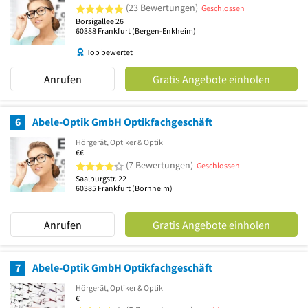
5 von 5 Sternen
(23 Bewertungen)
Geschlossen
Borsigallee 26
60388
Frankfurt
(Bergen-Enkheim)
Top bewertet
Anrufen
Gratis Angebote einholen
6
Abele-Optik GmbH Optikfachgeschäft
Hörgerät, Optiker & Optik
€€
4 von 5 Sternen
(7 Bewertungen)
Geschlossen
Saalburgstr. 22
60385
Frankfurt
(Bornheim)
Anrufen
Gratis Angebote einholen
7
Abele-Optik GmbH Optikfachgeschäft
Hörgerät, Optiker & Optik
€