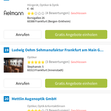
Hörgerät, Optiker & Optik
€ - €€
2 von 5 Sternen
(4 Bewertungen)
Geschlossen
Borsigallee 26
60388
Frankfurt
(Bergen-Enkheim)
Anrufen
Gratis Angebote einholen
19
Ludwig Oehm Sehmanufaktur Frankfurt am Main GmbH & Co. KG
Optiker
5 von 5 Sternen
(3 Bewertungen)
Geschlossen
Stephanstr. 5
60313
Frankfurt
(Innenstadt)
Anrufen
Gratis Angebote einholen
20
Mettlin Augenoptik GmbH
Optiker, Optik & Kontaktlinsen
4 von 5 Sternen
(3 Bewertungen)
Geschlossen