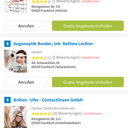
4 von 5 Sternen
(5 Bewertungen)
Geschlossen
Königsteiner Str. 3 D
65929
Frankfurt
(Höchst)
Anrufen
Gratis Angebote einholen
8
Augenoptik Bender, Inh. Bettina Lechler
Optiker
3 von 5 Sternen
(5 Bewertungen)
Geschlossen
Alt-Schwanheim 39
60529
Frankfurt
(Schwanheim)
Anrufen
Gratis Angebote einholen
9
Brillen - Ufer - Contactlinsen GmbH
Optiker, Optik & Kontaktlinsen
5 von 5 Sternen
(20 Bewertungen)
Geschlossen
Königsteiner Str. 112
65929
Frankfurt
(Unterliederbach)