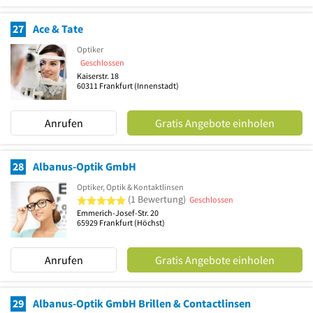
27
Ace & Tate
Optiker
Geschlossen
Kaiserstr. 18
60311
Frankfurt
(Innenstadt)
Anrufen
Gratis Angebote einholen
28
Albanus-Optik GmbH
Optiker, Optik & Kontaktlinsen
5 von 5 Sternen
(1 Bewertung)
Geschlossen
Emmerich-Josef-Str. 20
65929
Frankfurt
(Höchst)
Anrufen
Gratis Angebote einholen
29
Albanus-Optik GmbH Brillen & Contactlinsen