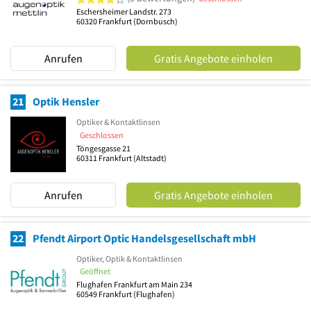
Eschersheimer Landstr. 273
60320
Frankfurt
(Dornbusch)
Anrufen
Gratis Angebote einholen
21
Optik Hensler
Optiker & Kontaktlinsen
Geschlossen
Töngesgasse 21
60311
Frankfurt
(Altstadt)
Anrufen
Gratis Angebote einholen
22
Pfendt Airport Optic Handelsgesellschaft mbH
Optiker, Optik & Kontaktlinsen
Geöffnet
Flughafen Frankfurt am Main 234
60549
Frankfurt
(Flughafen)