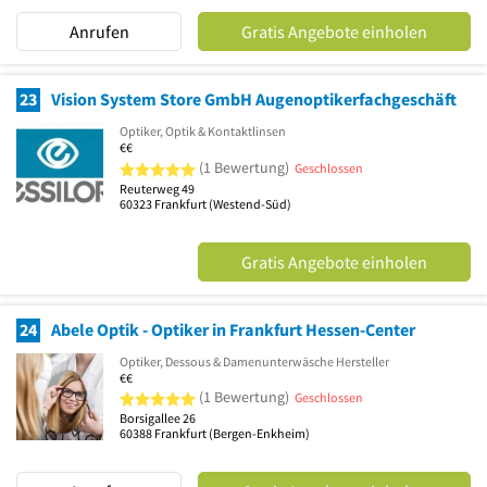
Anrufen
Gratis Angebote einholen
23
Vision System Store GmbH Augenoptikerfachgeschäft
Optiker, Optik & Kontaktlinsen
€€
5 von 5 Sternen
(1 Bewertung)
Geschlossen
Reuterweg 49
60323
Frankfurt
(Westend-Süd)
Gratis Angebote einholen
24
Abele Optik - Optiker in Frankfurt Hessen-Center
Optiker, Dessous & Damenunterwäsche Hersteller
€€
5 von 5 Sternen
(1 Bewertung)
Geschlossen
Borsigallee 26
60388
Frankfurt
(Bergen-Enkheim)