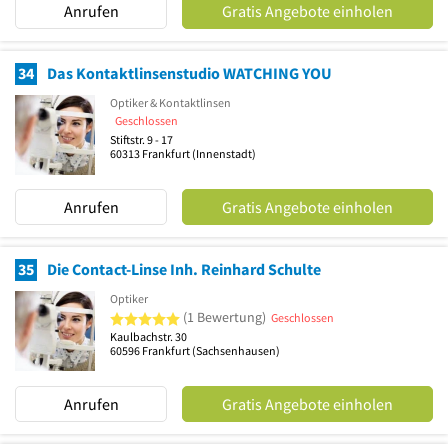
Anrufen
Gratis Angebote einholen
34
Das Kontaktlinsenstudio WATCHING YOU
Optiker & Kontaktlinsen
Geschlossen
Stiftstr. 9 - 17
60313
Frankfurt
(Innenstadt)
Anrufen
Gratis Angebote einholen
35
Die Contact-Linse Inh. Reinhard Schulte
Optiker
5 von 5 Sternen
(1 Bewertung)
Geschlossen
Kaulbachstr. 30
60596
Frankfurt
(Sachsenhausen)
Anrufen
Gratis Angebote einholen