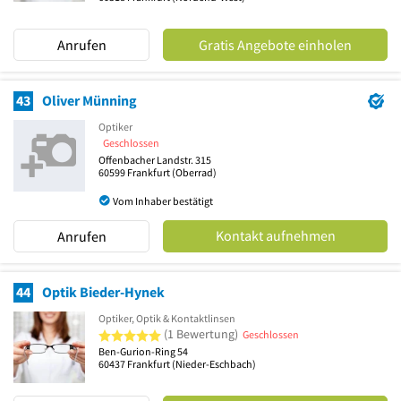
Anrufen
Gratis Angebote einholen
43
Oliver Münning
Optiker
Geschlossen
Offenbacher Landstr. 315
60599
Frankfurt
(Oberrad)
Vom Inhaber bestätigt
Kontakt aufnehmen
Anrufen
44
Optik Bieder-Hynek
Optiker, Optik & Kontaktlinsen
5 von 5 Sternen
(1 Bewertung)
Geschlossen
Ben-Gurion-Ring 54
60437
Frankfurt
(Nieder-Eschbach)