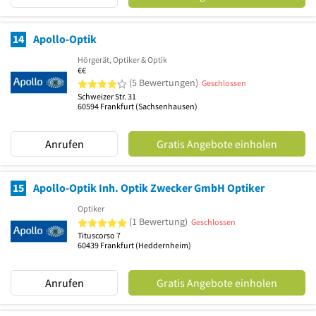
14
Apollo-Optik
Hörgerät, Optiker & Optik
€€
4 von 5 Sternen
(5 Bewertungen)
Geschlossen
Schweizer Str. 31
60594
Frankfurt
(Sachsenhausen)
Anrufen
Gratis Angebote einholen
15
Apollo-Optik Inh. Optik Zwecker GmbH Optiker
Optiker
5 von 5 Sternen
(1 Bewertung)
Geschlossen
Tituscorso 7
60439
Frankfurt
(Heddernheim)
Anrufen
Gratis Angebote einholen