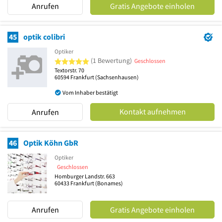
Anrufen
Gratis Angebote einholen
45
optik colibri
Optiker
5 von 5 Sternen
(1 Bewertung)
Geschlossen
Textorstr. 70
60594
Frankfurt
(Sachsenhausen)
Vom Inhaber bestätigt
Kontakt aufnehmen
Anrufen
46
Optik Köhn GbR
Optiker
Geschlossen
Homburger Landstr. 663
60433
Frankfurt
(Bonames)
Anrufen
Gratis Angebote einholen