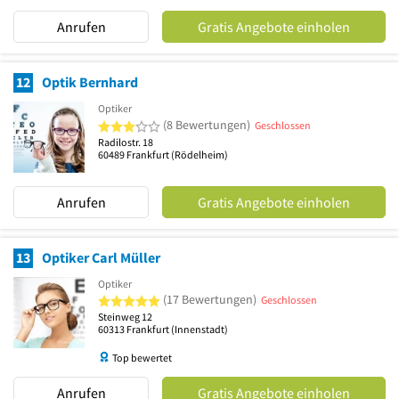
Anrufen
Gratis Angebote einholen
12
Optik Bernhard
Optiker
3 von 5 Sternen
(8 Bewertungen)
Geschlossen
Radilostr. 18
60489
Frankfurt
(Rödelheim)
Anrufen
Gratis Angebote einholen
13
Optiker Carl Müller
Optiker
5 von 5 Sternen
(17 Bewertungen)
Geschlossen
Steinweg 12
60313
Frankfurt
(Innenstadt)
Top bewertet
Anrufen
Gratis Angebote einholen