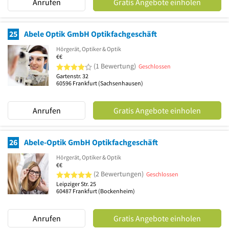
Anrufen
Gratis Angebote einholen
25
Abele Optik GmbH Optikfachgeschäft
Hörgerät, Optiker & Optik
€€
4 von 5 Sternen
(1 Bewertung)
Geschlossen
Gartenstr. 32
60596
Frankfurt
(Sachsenhausen)
Anrufen
Gratis Angebote einholen
26
Abele-Optik GmbH Optikfachgeschäft
Hörgerät, Optiker & Optik
€€
5 von 5 Sternen
(2 Bewertungen)
Geschlossen
Leipziger Str. 25
60487
Frankfurt
(Bockenheim)
Anrufen
Gratis Angebote einholen