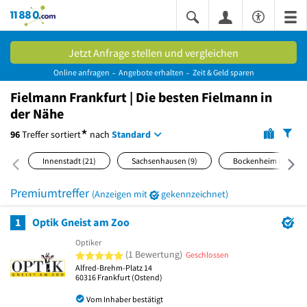
11880.com
Jetzt Anfrage stellen und vergleichen
Online anfragen
Angebote erhalten
Zeit & Geld sparen
Fielmann Frankfurt | Die besten Fielmann in
der Nähe
*
96
Treffer
sortiert
nach
Standard
Innenstadt
(21)
Sachsenhausen
(9)
Bockenheim
(7)
Premiumtreffer
(Anzeigen mit
gekennzeichnet)
1
Optik Gneist am Zoo
Optiker
5 von 5 Sternen
(1 Bewertung)
Geschlossen
Alfred-Brehm-Platz 14
60316
Frankfurt
(Ostend)
Vom Inhaber bestätigt