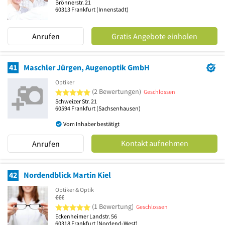
Brönnerstr. 21
60313
Frankfurt
(Innenstadt)
Anrufen
Gratis Angebote einholen
41
Maschler Jürgen, Augenoptik GmbH
Optiker
5 von 5 Sternen
(2 Bewertungen)
Geschlossen
Schweizer Str. 21
60594
Frankfurt
(Sachsenhausen)
Vom Inhaber bestätigt
Kontakt aufnehmen
Anrufen
42
Nordendblick Martin Kiel
Optiker & Optik
€€€
5 von 5 Sternen
(1 Bewertung)
Geschlossen
Eckenheimer Landstr. 56
60318
Frankfurt
(Nordend-West)