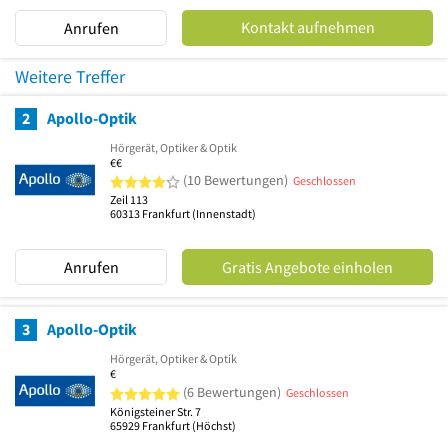
Kontakt aufnehmen
Anrufen
Weitere Treffer
2
Apollo-Optik
Hörgerät, Optiker & Optik
€€
4 von 5 Sternen
(10 Bewertungen)
Geschlossen
Zeil 113
60313
Frankfurt
(Innenstadt)
Anrufen
Gratis Angebote einholen
3
Apollo-Optik
Hörgerät, Optiker & Optik
€
5 von 5 Sternen
(6 Bewertungen)
Geschlossen
Königsteiner Str. 7
65929
Frankfurt
(Höchst)