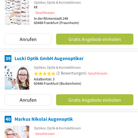
Optiker, Optik & Kontaktlinsen
€€
Geschlossen
In der Römerstadt 248
60488
Frankfurt
(Praunheim)
Anrufen
Gratis Angebote einholen
39
Lucki Optik GmbH Augenoptiker
Optiker, Optik & Kontaktlinsen
5 von 5 Sternen
(2 Bewertungen)
Geschlossen
Adalbertstr. 3
60486
Frankfurt
(Bockenheim)
Anrufen
Gratis Angebote einholen
40
Markus Nikolai Augenoptik
Optiker, Optik & Kontaktlinsen
Geschlossen