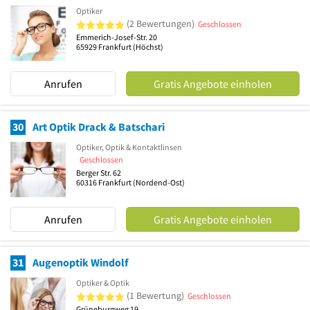
Optiker
5 von 5 Sternen
(2 Bewertungen)
Geschlossen
Emmerich-Josef-Str. 20
65929
Frankfurt
(Höchst)
Anrufen
Gratis Angebote einholen
30
Art Optik Drack & Batschari
Optiker, Optik & Kontaktlinsen
Geschlossen
Berger Str. 62
60316
Frankfurt
(Nordend-Ost)
Anrufen
Gratis Angebote einholen
31
Augenoptik Windolf
Optiker & Optik
5 von 5 Sternen
(1 Bewertung)
Geschlossen
Grüneburgweg 19