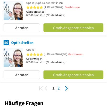
Optiker, Optik & Kontaktlinsen
5 von 5 Sternen
(1 Bewertung)
Geschlossen
Glauburgstr. 56
60318
Frankfurt
(Nordend-West)
Anrufen
Gratis Angebote einholen
50
Optik Steffen
Optiker
5 von 5 Sternen
(3 Bewertungen)
Geschlossen
Oeder Weg 44
60318
Frankfurt
(Nordend-West)
Anrufen
Gratis Angebote einholen
1
|
2
Häufige Fragen