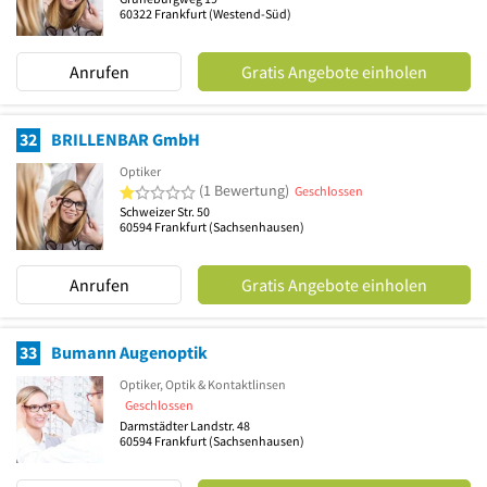
60322
Frankfurt
(Westend-Süd)
Anrufen
Gratis Angebote einholen
32
BRILLENBAR GmbH
Optiker
1 von 5 Sternen
(1 Bewertung)
Geschlossen
Schweizer Str. 50
60594
Frankfurt
(Sachsenhausen)
Anrufen
Gratis Angebote einholen
33
Bumann Augenoptik
Optiker, Optik & Kontaktlinsen
Geschlossen
Darmstädter Landstr. 48
60594
Frankfurt
(Sachsenhausen)