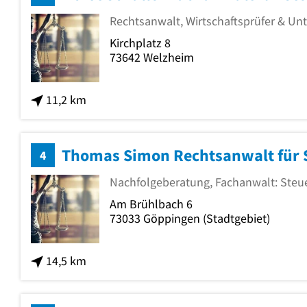
Rechtsanwalt, Wirtschaftsprüfer & U
Kirchplatz 8
73642
Welzheim
11,2 km
Thomas Simon Rechtsanwalt für 
4
Nachfolgeberatung, Fachanwalt: Steue
Am Brühlbach 6
73033
Göppingen
(Stadtgebiet)
14,5 km