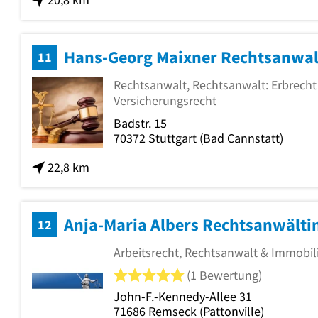
Hans-Georg Maixner Rechtsanwal
11
Rechtsanwalt, Rechtsanwalt: Erbrecht
Versicherungsrecht
Badstr. 15
70372
Stuttgart
(Bad Cannstatt)
22,8 km
Anja-Maria Albers Rechtsanwälti
12
Arbeitsrecht, Rechtsanwalt & Immobil
5 von 5 Sternen
(1 Bewertung)
John-F.-Kennedy-Allee 31
71686
Remseck
(Pattonville)