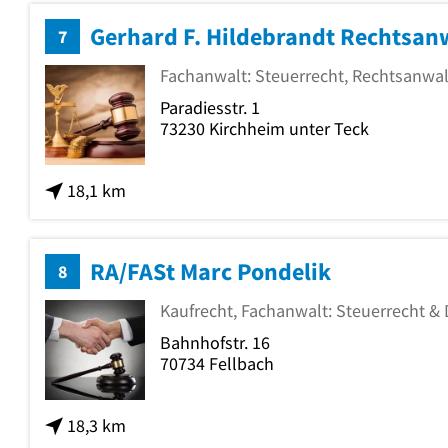
7
Fachanwalt: Steuerrecht, Rechtsanwal
Paradiesstr. 1
73230
Kirchheim unter Teck
18,1 km
RA/FASt Marc Pondelik
8
Kaufrecht, Fachanwalt: Steuerrecht & 
Bahnhofstr. 16
70734
Fellbach
18,3 km