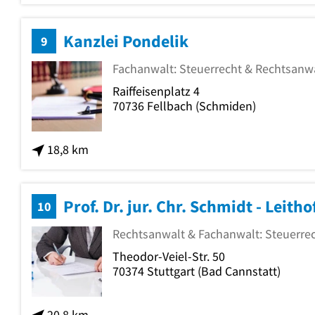
Kanzlei Pondelik
9
Fachanwalt: Steuerrecht & Rechtsanw
Raiffeisenplatz 4
70736
Fellbach
(Schmiden)
18,8 km
10
Rechtsanwalt & Fachanwalt: Steuerre
Theodor-Veiel-Str. 50
70374
Stuttgart
(Bad Cannstatt)
20,8 km