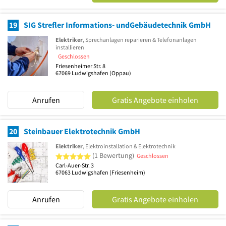
19
SIG Strefler Informations- undGebäudetechnik GmbH
Elektriker
, Sprechanlagen reparieren & Telefonanlagen
installieren
Geschlossen
Friesenheimer Str. 8
67069
Ludwigshafen
(Oppau)
Anrufen
Gratis Angebote einholen
20
Steinbauer Elektrotechnik GmbH
Elektriker
, Elektroinstallation & Elektrotechnik
5 von 5 Sternen
(1 Bewertung)
Geschlossen
Carl-Auer-Str. 3
67063
Ludwigshafen
(Friesenheim)
Anrufen
Gratis Angebote einholen