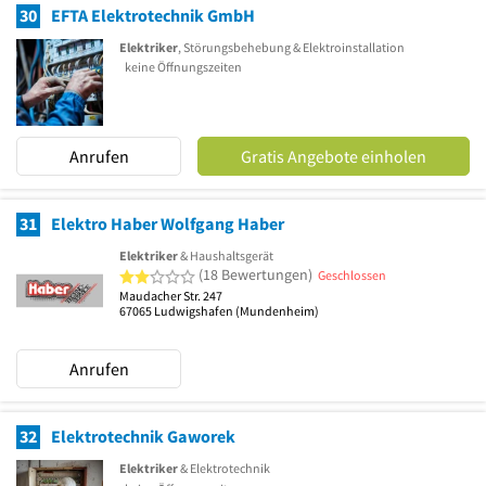
30
EFTA Elektrotechnik GmbH
Elektriker
, Störungsbehebung & Elektroinstallation
keine Öffnungszeiten
Anrufen
Gratis Angebote einholen
31
Elektro Haber Wolfgang Haber
Elektriker
& Haushaltsgerät
2 von 5 Sternen
(18 Bewertungen)
Geschlossen
Maudacher Str. 247
67065
Ludwigshafen
(Mundenheim)
Anrufen
32
Elektrotechnik Gaworek
Elektriker
& Elektrotechnik