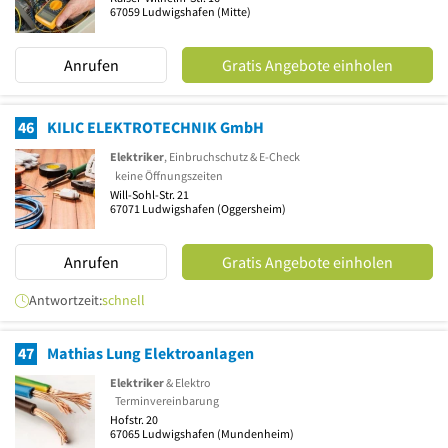
67059
Ludwigshafen
(Mitte)
Anrufen
Gratis Angebote einholen
46
KILIC ELEKTROTECHNIK GmbH
Elektriker
, Einbruchschutz & E-Check
keine Öffnungszeiten
Will-Sohl-Str. 21
67071
Ludwigshafen
(Oggersheim)
Anrufen
Gratis Angebote einholen
Antwortzeit:
schnell
47
Mathias Lung Elektroanlagen
Elektriker
& Elektro
Terminvereinbarung
Hofstr. 20
67065
Ludwigshafen
(Mundenheim)