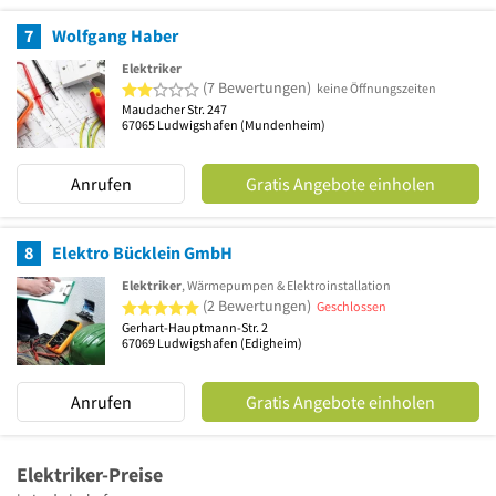
7
Wolfgang Haber
Elektriker
2 von 5 Sternen
(7 Bewertungen)
keine Öffnungszeiten
Maudacher Str. 247
67065
Ludwigshafen
(Mundenheim)
Anrufen
Gratis Angebote einholen
8
Elektro Bücklein GmbH
Elektriker
, Wärmepumpen & Elektroinstallation
5 von 5 Sternen
(2 Bewertungen)
Geschlossen
Gerhart-Hauptmann-Str. 2
67069
Ludwigshafen
(Edigheim)
Anrufen
Gratis Angebote einholen
Elektriker-Preise