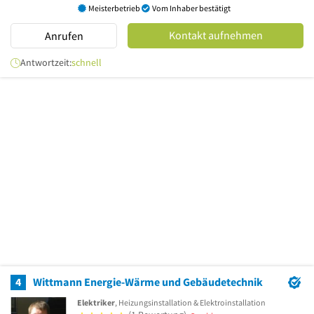
Meisterbetrieb
Vom Inhaber bestätigt
Kontakt aufnehmen
Anrufen
Antwortzeit:
schnell
4
Wittmann Energie-Wärme und Gebäudetechnik
Elektriker
, Heizungsinstallation & Elektroinstallation
5 von 5 Sternen