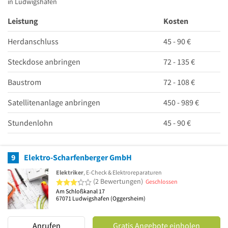
in Ludwigshafen
Leistung
Kosten
Herdanschluss
45 - 90 €
Steckdose anbringen
72 - 135 €
Baustrom
72 - 108 €
Satellitenanlage anbringen
450 - 989 €
Stundenlohn
45 - 90 €
9
Elektro-Scharfenberger GmbH
Elektriker
, E-Check & Elektroreparaturen
3 von 5 Sternen
(2 Bewertungen)
Geschlossen
Am Schloßkanal 17
67071
Ludwigshafen
(Oggersheim)
Anrufen
Gratis Angebote einholen