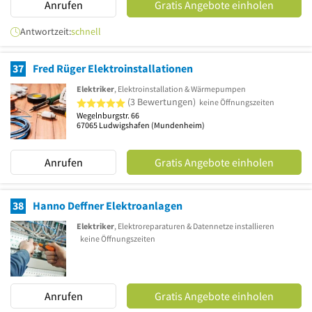
Anrufen
Gratis Angebote einholen
Antwortzeit:
schnell
37
Fred Rüger Elektroinstallationen
Elektriker
, Elektroinstallation & Wärmepumpen
5 von 5 Sternen
(3 Bewertungen)
keine Öffnungszeiten
Wegelnburgstr. 66
67065
Ludwigshafen
(Mundenheim)
Anrufen
Gratis Angebote einholen
38
Hanno Deffner Elektroanlagen
Elektriker
, Elektroreparaturen & Datennetze installieren
keine Öffnungszeiten
Anrufen
Gratis Angebote einholen