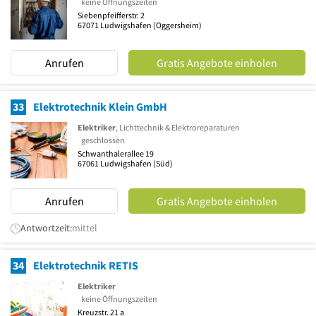
keine Öffnungszeiten
Siebenpfeifferstr. 2
67071
Ludwigshafen
(Oggersheim)
Anrufen
Gratis Angebote einholen
33
Elektrotechnik Klein GmbH
Elektriker
, Lichttechnik & Elektroreparaturen
geschlossen
Schwanthalerallee 19
67061
Ludwigshafen
(Süd)
Anrufen
Gratis Angebote einholen
Antwortzeit:
mittel
34
Elektrotechnik RETIS
Elektriker
keine Öffnungszeiten
Kreuzstr. 21 a