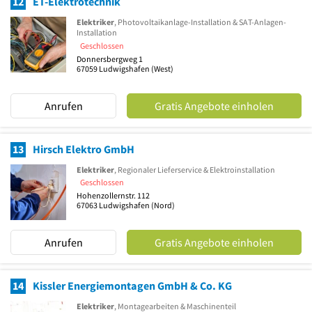
12
ET-Elektrotechnik
Elektriker
, Photovoltaikanlage-Installation & SAT-Anlagen-
Installation
Geschlossen
Donnersbergweg 1
67059
Ludwigshafen
(West)
Anrufen
Gratis Angebote einholen
13
Hirsch Elektro GmbH
Elektriker
, Regionaler Lieferservice & Elektroinstallation
Geschlossen
Hohenzollernstr. 112
67063
Ludwigshafen
(Nord)
Anrufen
Gratis Angebote einholen
14
Kissler Energiemontagen GmbH & Co. KG
Elektriker
, Montagearbeiten & Maschinenteil