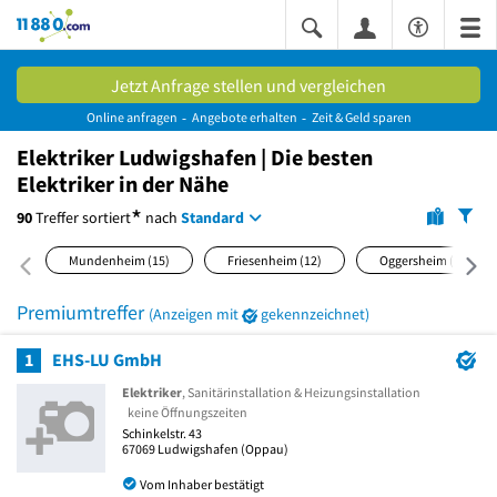
11880.com
Jetzt Anfrage stellen und vergleichen
Online anfragen
Angebote erhalten
Zeit & Geld sparen
Elektriker Ludwigshafen | Die besten
Elektriker in der Nähe
*
90
Treffer
sortiert
nach
Standard
Mundenheim
(15)
Friesenheim
(12)
Oggersheim
(11)
Premiumtreffer
(Anzeigen mit
gekennzeichnet)
1
EHS-LU GmbH
Elektriker
, Sanitärinstallation & Heizungsinstallation
keine Öffnungszeiten
Schinkelstr. 43
67069
Ludwigshafen
(Oppau)
Vom Inhaber bestätigt