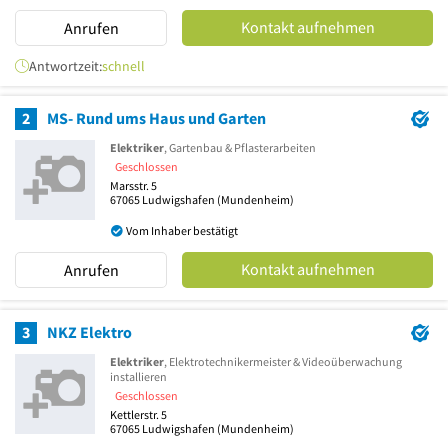
Kontakt aufnehmen
Anrufen
Antwortzeit:
schnell
2
MS- Rund ums Haus und Garten
Elektriker
, Gartenbau & Pflasterarbeiten
Geschlossen
Marsstr. 5
67065
Ludwigshafen
(Mundenheim)
Vom Inhaber bestätigt
Kontakt aufnehmen
Anrufen
3
NKZ Elektro
Elektriker
, Elektrotechnikermeister & Videoüberwachung
installieren
Geschlossen
Kettlerstr. 5
67065
Ludwigshafen
(Mundenheim)