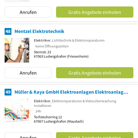
Anrufen
Gratis Angebote einholen
48
Mentzel Elektrotechnik
Elektriker
, Lichttechnik & Elektroreparaturen
keine Öffnungszeiten
Sternstr. 23
67063
Ludwigshafen
(Friesenheim)
Anrufen
Gratis Angebote einholen
49
Müller & Kaya GmbH Elektroanlagen Elektroanlagenbau
Elektriker
, Elektroreparaturen & Videoüberwachung
installieren
24h
Torfstecherring 12
67067
Ludwigshafen
(Maudach)
Anrufen
Gratis Angebote einholen