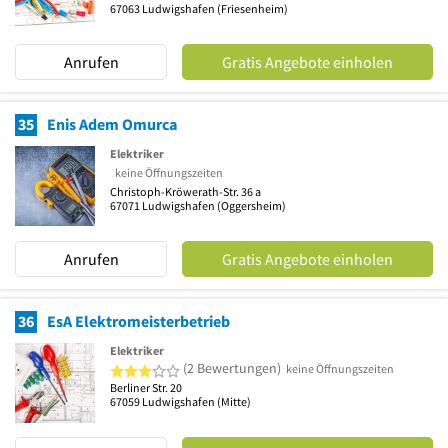
67063
Ludwigshafen
(Friesenheim)
Anrufen
Gratis Angebote einholen
35
Enis Adem Omurca
Elektriker
keine Öffnungszeiten
Christoph-Kröwerath-Str. 36 a
67071
Ludwigshafen
(Oggersheim)
Anrufen
Gratis Angebote einholen
36
EsA Elektromeisterbetrieb
Elektriker
3 von 5 Sternen
(2 Bewertungen)
keine Öffnungszeiten
Berliner Str. 20
67059
Ludwigshafen
(Mitte)