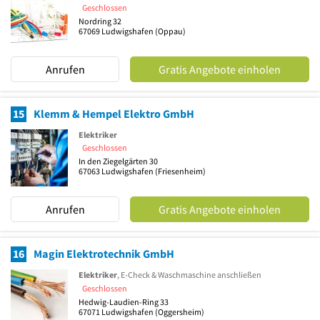
Geschlossen
Nordring 32
67069
Ludwigshafen
(Oppau)
Anrufen
Gratis Angebote einholen
15
Klemm & Hempel Elektro GmbH
Elektriker
Geschlossen
In den Ziegelgärten 30
67063
Ludwigshafen
(Friesenheim)
Anrufen
Gratis Angebote einholen
16
Magin Elektrotechnik GmbH
Elektriker
, E-Check & Waschmaschine anschließen
Geschlossen
Hedwig-Laudien-Ring 33
67071
Ludwigshafen
(Oggersheim)