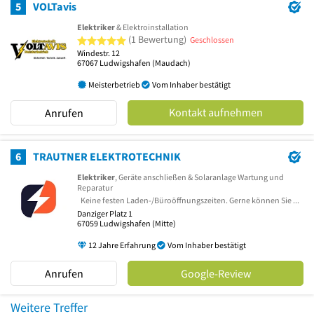
5
VOLTavis
Elektriker
& Elektroinstallation
5 von 5 Sternen
(1 Bewertung)
Geschlossen
Windestr. 12
67067
Ludwigshafen
(Maudach)
Meisterbetrieb
Vom Inhaber bestätigt
Kontakt aufnehmen
Anrufen
6
TRAUTNER ELEKTROTECHNIK
Elektriker
, Geräte anschließen & Solaranlage Wartung und
Reparatur
Keine festen Laden-/Büroöffnungszeiten. Gerne können Sie per EMail oder Telefon einen Termin mit uns ausmachen. An unserere Smart-Home Ausstellungswand können Sie sich ein gutes Bild über unser Produktportfolio im Bereich Smart-Home machen.
Danziger Platz 1
67059
Ludwigshafen
(Mitte)
12 Jahre Erfahrung
Vom Inhaber bestätigt
Anrufen
Google-Review
Weitere Treffer