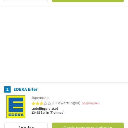
2
EDEKA Erler
Supermarkt
3 von 5 Sternen
(8 Bewertungen)
Geschlossen
Ludolfingerplatz 6
13465
Berlin
(Frohnau)
Anrufen
Gratis Angebote einholen