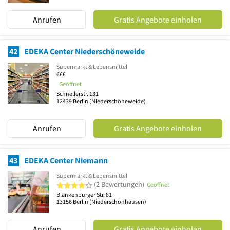
Anrufen
Gratis Angebote einholen
42
EDEKA Center Niederschöneweide
Supermarkt & Lebensmittel
€€€
Geöffnet
Schnellerstr. 131
12439
Berlin
(Niederschöneweide)
Anrufen
Gratis Angebote einholen
43
EDEKA Center Niemann
Supermarkt & Lebensmittel
4 von 5 Sternen
(2 Bewertungen)
Geöffnet
Blankenburger Str. 81
13156
Berlin
(Niederschönhausen)
Anrufen
Gratis Angebote einholen