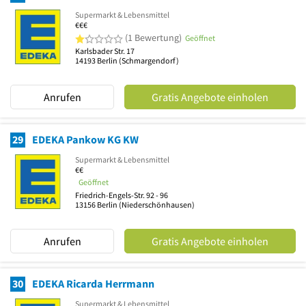
Supermarkt & Lebensmittel
€€€
1 von 5 Sternen
(1 Bewertung)
Geöffnet
Karlsbader Str. 17
14193
Berlin
(Schmargendorf)
Anrufen
Gratis Angebote einholen
29
EDEKA Pankow KG KW
Supermarkt & Lebensmittel
€€
Geöffnet
Friedrich-Engels-Str. 92 - 96
13156
Berlin
(Niederschönhausen)
Anrufen
Gratis Angebote einholen
30
EDEKA Ricarda Herrmann
Supermarkt & Lebensmittel