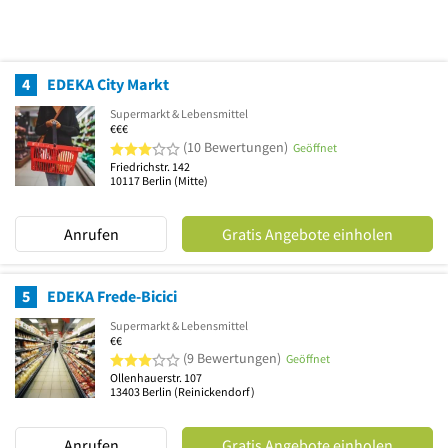
4
EDEKA City Markt
Supermarkt & Lebensmittel
€€€
3 von 5 Sternen
(10 Bewertungen)
Geöffnet
Friedrichstr. 142
10117
Berlin
(Mitte)
Anrufen
Gratis Angebote einholen
5
EDEKA Frede-Bicici
Supermarkt & Lebensmittel
€€
3 von 5 Sternen
(9 Bewertungen)
Geöffnet
Ollenhauerstr. 107
13403
Berlin
(Reinickendorf)
Anrufen
Gratis Angebote einholen