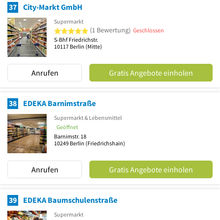
37
City-Markt GmbH
Supermarkt
5 von 5 Sternen
(1 Bewertung)
Geschlossen
S-Bhf Friedrichstr.
10117
Berlin
(Mitte)
Anrufen
Gratis Angebote einholen
38
EDEKA Barnimstraße
Supermarkt & Lebensmittel
Geöffnet
Barnimstr. 18
10249
Berlin
(Friedrichshain)
Anrufen
Gratis Angebote einholen
39
EDEKA Baumschulenstraße
Supermarkt