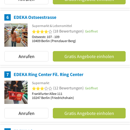
6
EDEKA Ostseestrasse
Supermarkt & Lebensmittel
4 von 5 Sternen
(18 Bewertungen)
Geöffnet
Ostseestr. 107 - 109
10409
Berlin
(Prenzlauer Berg)
Anrufen
Gratis Angebote einholen
7
EDEKA Ring Center Fil. Ring Center
Supermarkt
3 von 5 Sternen
(12 Bewertungen)
Geöffnet
Frankfurter Allee 111
10247
Berlin
(Friedrichshain)
Anrufen
Gratis Angebote einholen