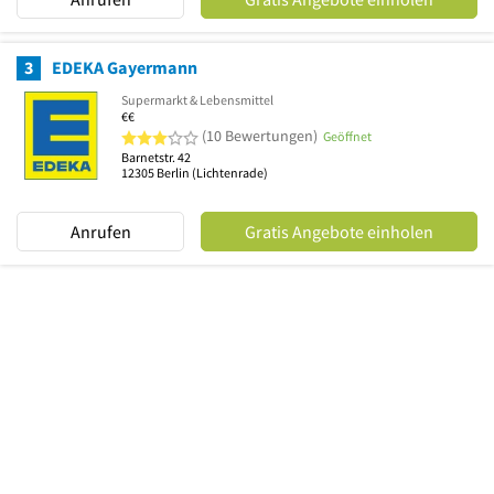
3
EDEKA Gayermann
Supermarkt & Lebensmittel
€€
3 von 5 Sternen
(10 Bewertungen)
Geöffnet
Barnetstr. 42
12305
Berlin
(Lichtenrade)
Anrufen
Gratis Angebote einholen