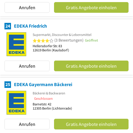
Anrufen
Gratis Angebote einholen
24
EDEKA Friedrich
Supermarkt, Discounter & Lebensmittel
4 von 5 Sternen
(3 Bewertungen)
Geöffnet
Hellersdorfer Str. 83
12619
Berlin
(Kaulsdorf)
Anrufen
Gratis Angebote einholen
25
EDEKA Gayermann Bäckerei
Bäckerei & Backwaren
Geschlossen
Barnetstr. 42
12305
Berlin
(Lichtenrade)
Anrufen
Gratis Angebote einholen