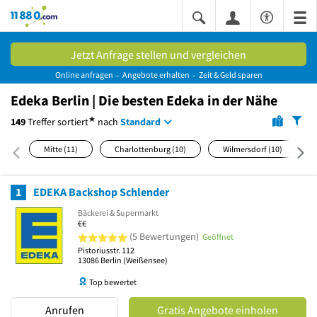
11880.com
Jetzt Anfrage stellen und vergleichen
Online anfragen
Angebote erhalten
Zeit & Geld sparen
Edeka Berlin | Die besten Edeka in der Nähe
*
149
Treffer
sortiert
nach
Standard
Mitte
(11)
Charlottenburg
(10)
Wilmersdorf
(10)
1
EDEKA Backshop Schlender
Bäckerei & Supermarkt
€€
5 von 5 Sternen
(5 Bewertungen)
Geöffnet
Pistoriusstr. 112
13086
Berlin
(Weißensee)
Top bewertet
Anrufen
Gratis Angebote einholen