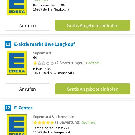
Kottbusser Damm 80
10967
Berlin
(Neukölln)
Anrufen
Gratis Angebote einholen
11
E-aktiv markt Uwe Langkopf
Supermarkt
€€
1 von 5 Sternen
(2 Bewertungen)
Geöffnet
Blissestr. 36
10713
Berlin
(Wilmersdorf)
Anrufen
Gratis Angebote einholen
12
E-Center
Supermarkt & Lebensmittel
5 von 5 Sternen
(1 Bewertung)
Geöffnet
Tempelhofer Damm 227
12099
Berlin
(Tempelhof)