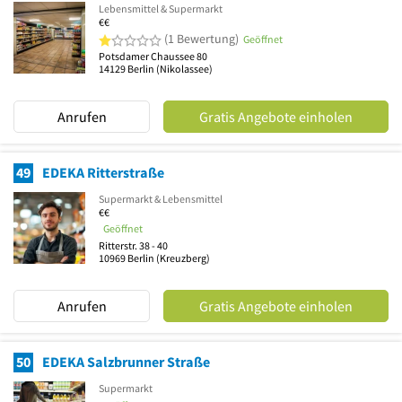
Lebensmittel & Supermarkt
€€
1 von 5 Sternen
(1 Bewertung)
Geöffnet
Potsdamer Chaussee 80
14129
Berlin
(Nikolassee)
Anrufen
Gratis Angebote einholen
49
EDEKA Ritterstraße
Supermarkt & Lebensmittel
€€
Geöffnet
Ritterstr. 38 - 40
10969
Berlin
(Kreuzberg)
Anrufen
Gratis Angebote einholen
50
EDEKA Salzbrunner Straße
Supermarkt