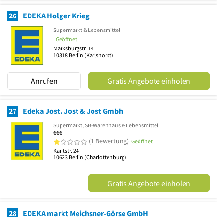
26
EDEKA Holger Krieg
Supermarkt & Lebensmittel
Geöffnet
Marksburgstr. 14
10318
Berlin
(Karlshorst)
Anrufen
Gratis Angebote einholen
27
Edeka Jost. Jost & Jost Gmbh
Supermarkt, SB-Warenhaus & Lebensmittel
€€€
1 von 5 Sternen
(1 Bewertung)
Geöffnet
Kantstr. 24
10623
Berlin
(Charlottenburg)
Gratis Angebote einholen
28
EDEKA markt Meichsner-Görse GmbH