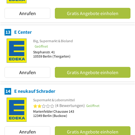
Anrufen
Gratis Angebote einholen
13
E Center
Big, Supermarkt & Bioland
Geöffnet
Stephanstr. 41
10559
Berlin
(Tiergarten)
Anrufen
Gratis Angebote einholen
14
E neukauf Schrader
Supermarkt & Lebensmittel
2 von 5 Sternen
(4 Bewertungen)
Geöffnet
Marienfelder Chaussee 143
12349
Berlin
(Buckow)
Anrufen
Gratis Angebote einholen