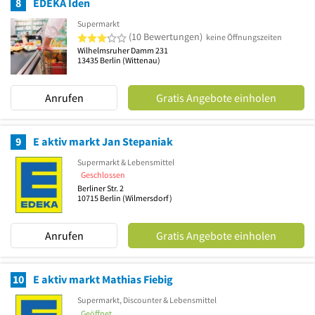
8
EDEKA Iden
Supermarkt
3 von 5 Sternen
(10 Bewertungen)
keine Öffnungszeiten
Wilhelmsruher Damm 231
13435
Berlin
(Wittenau)
Anrufen
Gratis Angebote einholen
9
E aktiv markt Jan Stepaniak
Supermarkt & Lebensmittel
Geschlossen
Berliner Str. 2
10715
Berlin
(Wilmersdorf)
Anrufen
Gratis Angebote einholen
10
E aktiv markt Mathias Fiebig
Supermarkt, Discounter & Lebensmittel
Geöffnet