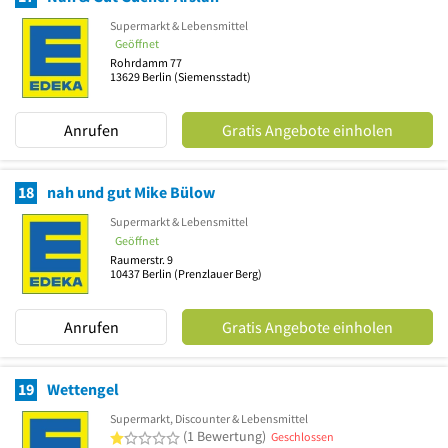
Supermarkt & Lebensmittel
Geöffnet
Rohrdamm 77
13629
Berlin
(Siemensstadt)
Anrufen
Gratis Angebote einholen
18
nah und gut Mike Bülow
Supermarkt & Lebensmittel
Geöffnet
Raumerstr. 9
10437
Berlin
(Prenzlauer Berg)
Anrufen
Gratis Angebote einholen
19
Wettengel
Supermarkt, Discounter & Lebensmittel
1 von 5 Sternen
(1 Bewertung)
Geschlossen