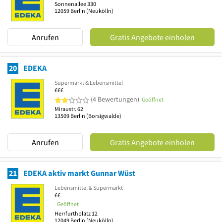
Sonnenallee 330
12059
Berlin
(Neukölln)
Anrufen
Gratis Angebote einholen
20
EDEKA
Supermarkt & Lebensmittel
€€€
2 von 5 Sternen
(4 Bewertungen)
Geöffnet
Miraustr. 62
13509
Berlin
(Borsigwalde)
Anrufen
Gratis Angebote einholen
21
EDEKA aktiv markt Gunnar Wüst
Lebensmittel & Supermarkt
€€
Geöffnet
Herrfurthplatz 12
12049
Berlin
(Neukölln)