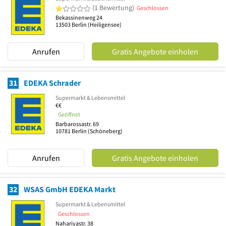
1 von 5 Sternen
(1 Bewertung)
Geschlossen
Bekassinenweg 24
13503
Berlin
(Heiligensee)
Anrufen
Gratis Angebote einholen
31
EDEKA Schrader
Supermarkt & Lebensmittel
€€
Geöffnet
Barbarossastr. 69
10781
Berlin
(Schöneberg)
Anrufen
Gratis Angebote einholen
32
WSAS GmbH EDEKA Markt
Supermarkt & Lebensmittel
Geschlossen
Nahariyastr. 38