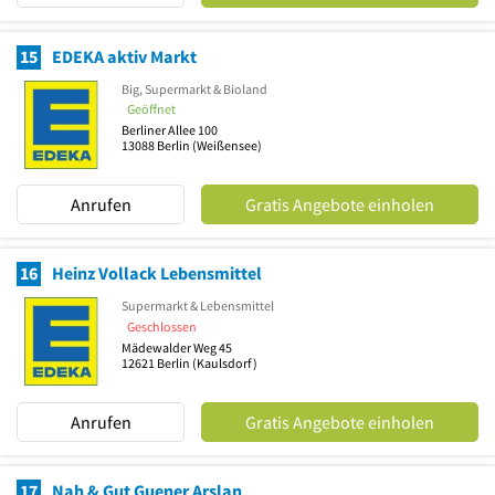
15
EDEKA aktiv Markt
Big, Supermarkt & Bioland
Geöffnet
Berliner Allee 100
13088
Berlin
(Weißensee)
Anrufen
Gratis Angebote einholen
16
Heinz Vollack Lebensmittel
Supermarkt & Lebensmittel
Geschlossen
Mädewalder Weg 45
12621
Berlin
(Kaulsdorf)
Anrufen
Gratis Angebote einholen
17
Nah & Gut Guener Arslan