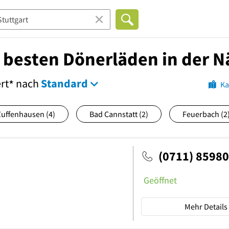
e besten Dönerläden in der 
ert
nach
Standard
*
Ka
Zuffenhausen
(4)
Bad Cannstatt
(2)
Feuerbach
(2
(0711) 8598
Geöffnet
Mehr Details