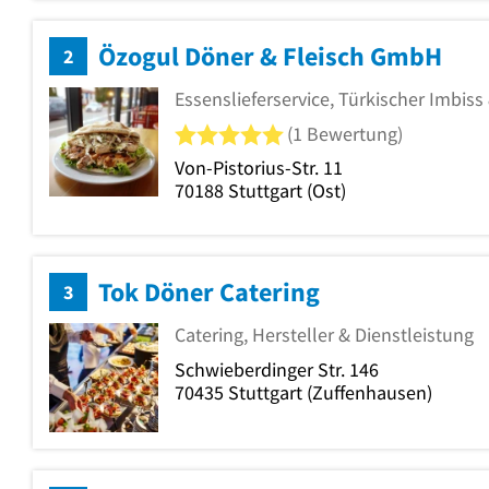
Özogul Döner & Fleisch GmbH
2
Essenslieferservice, Türkischer Imbi
5 von 5 Sternen
(1 Bewertung)
Von-Pistorius-Str. 11
70188
Stuttgart
(Ost)
Tok Döner Catering
3
Catering, Hersteller & Dienstleistung
Schwieberdinger Str. 146
70435
Stuttgart
(Zuffenhausen)