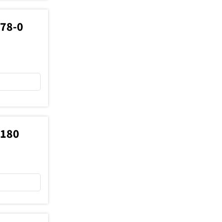
778-0
7180