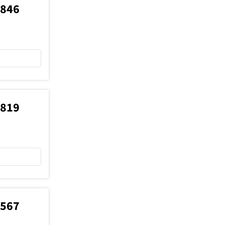
6846
2819
2567