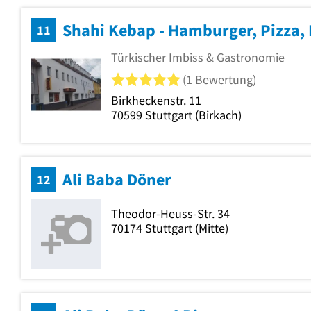
Shahi Kebap - Hamburger, Pizza,
11
Türkischer Imbiss & Gastronomie
5 von 5 Sternen
(1 Bewertung)
Birkheckenstr. 11
70599
Stuttgart
(Birkach)
Ali Baba Döner
12
Theodor-Heuss-Str. 34
70174
Stuttgart
(Mitte)