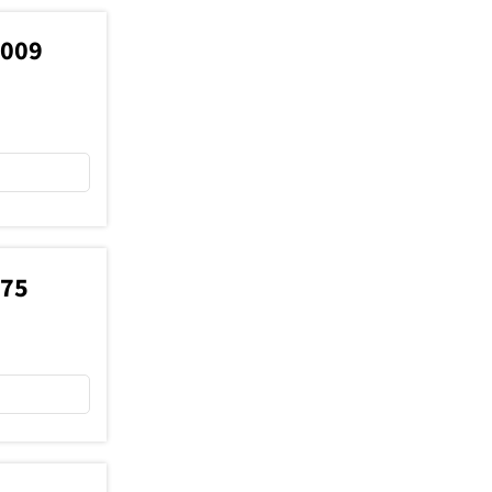
0009
075