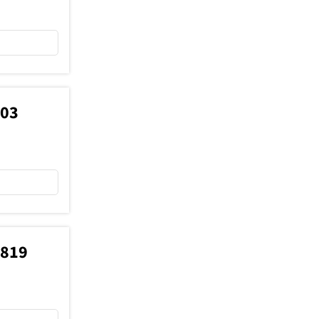
603
2819