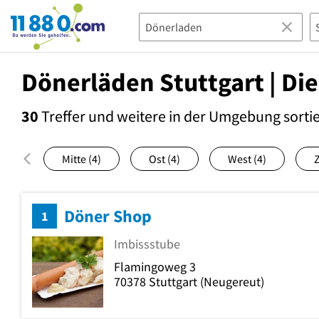
11880.com
Dönerläden Stuttgart | Di
30
Treffer und weitere in der Umgebung
sorti
Mitte
(4)
Ost
(4)
West
(4)
Döner Shop
1
Imbissstube
Flamingoweg 3
70378
Stuttgart
(Neugereut)