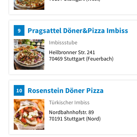
Pragsattel Döner&Pizza Imbiss
9
Imbissstube
Heilbronner Str. 241
70469
Stuttgart
(Feuerbach)
Rosenstein Döner Pizza
10
Türkischer Imbiss
Nordbahnhofstr. 89
70191
Stuttgart
(Nord)