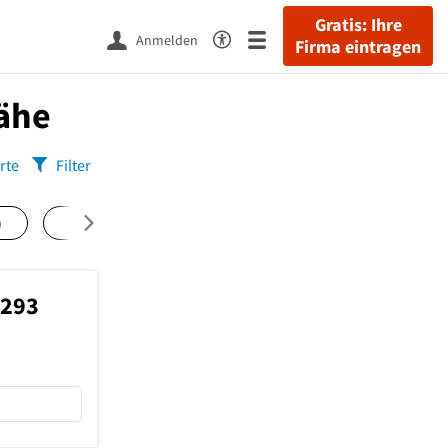
Gratis: Ihre
Anmelden
Firma eintragen
Nähe
rte
Filter
)
Vaihingen
(2)
Birkach
(1)
Giebel
(1)
0293