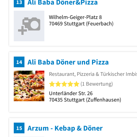
Ali Baba Döner&Pizza
13
Wilhelm-Geiger-Platz 8
70469
Stuttgart
(Feuerbach)
Ali Baba Döner und Pizza
14
Restaurant, Pizzeria & Türkischer Imbi
5 von 5 Sternen
(1 Bewertung)
Unterländer Str. 26
70435
Stuttgart
(Zuffenhausen)
Arzum - Kebap & Döner
15