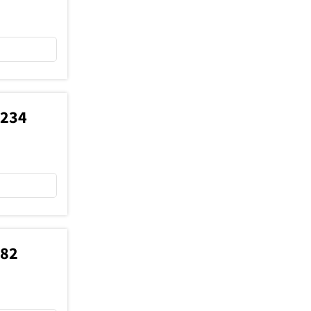
8234
682