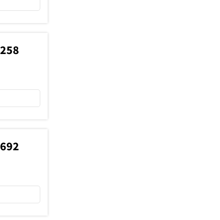
9258
6692