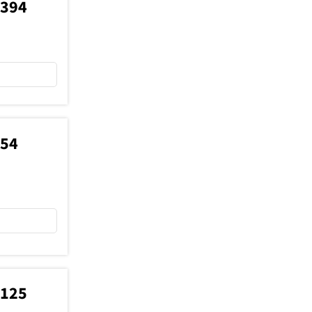
9394
954
5125