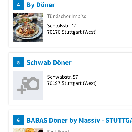
By Döner
4
Türkischer Imbiss
Schloßstr. 77
70176
Stuttgart
(West)
Schwab Döner
5
Schwabstr. 57
70197
Stuttgart
(West)
BABAS Döner by Massiv - STUTTG
6
Fast Food