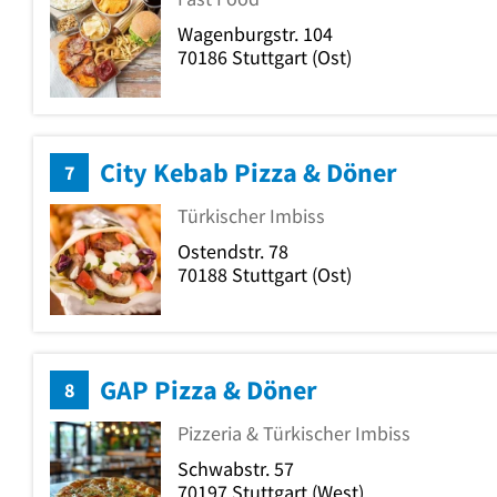
Wagenburgstr. 104
70186
Stuttgart
(Ost)
City Kebab Pizza & Döner
7
Türkischer Imbiss
Ostendstr. 78
70188
Stuttgart
(Ost)
GAP Pizza & Döner
8
Pizzeria & Türkischer Imbiss
Schwabstr. 57
70197
Stuttgart
(West)