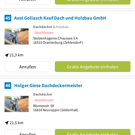
45
Axel Gollasch Keuf Dach und Holzbau GmbH
Dachdecker
& Holzbau
Geschlossen
Stolzenhagener Chaussee 3 A
16515
Oranienburg
(Zehlendorf)
21,3 km
Anrufen
Gratis Angebote einholen
46
Holger Giese Dachdeckermeister
Dachdecker
Geschlossen
Blumenstr. 58
16816
Neuruppin
(Gildenhall)
21,5 km
Anrufen
Gratis Angebote einholen