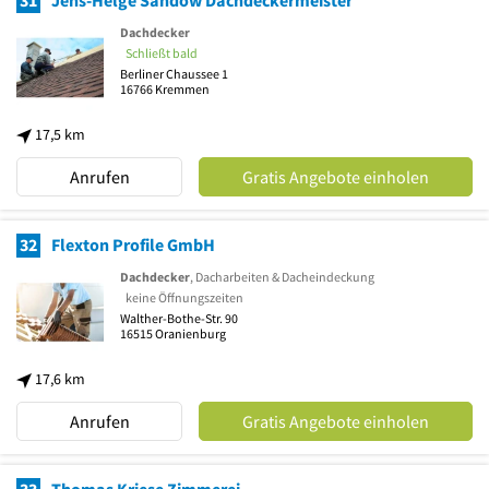
31
Jens-Helge Sandow Dachdeckermeister
Dachdecker
Schließt bald
Berliner Chaussee 1
16766
Kremmen
17,5 km
Anrufen
Gratis Angebote einholen
32
Flexton Profile GmbH
Dachdecker
, Dacharbeiten & Dacheindeckung
keine Öffnungszeiten
Walther-Bothe-Str. 90
16515
Oranienburg
17,6 km
Anrufen
Gratis Angebote einholen