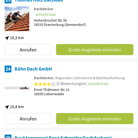
Dachdecker
Schließt bald
Hohenbrucher Str. 56
16515
Oranienburg
(Germendorf)
16,3 km
Anrufen
Gratis Angebote einholen
24
Bähn Dach GmbH
Dachdecker
, Regionaler Lieferservice & Dachbeschichtung
4 von 5 Sternen
(2 Bewertungen)
Schließt bald
Ernst-Thälmann-Str. 21
16559
Liebenwalde
16,4 km
Anrufen
Gratis Angebote einholen
25
Bauklempnerei René Schneider Dachdeckerei