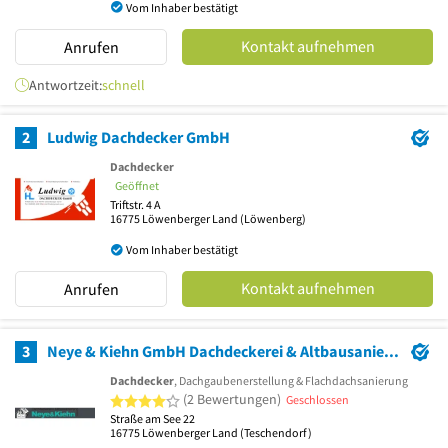
Vom Inhaber bestätigt
Kontakt aufnehmen
Anrufen
Antwortzeit:
schnell
2
Ludwig Dachdecker GmbH
Dachdecker
Geöffnet
Triftstr. 4 A
16775
Löwenberger Land
(Löwenberg)
Vom Inhaber bestätigt
Kontakt aufnehmen
Anrufen
3
Neye & Kiehn GmbH Dachdeckerei & Altbausanierung
Dachdecker
, Dachgaubenerstellung & Flachdachsanierung
4 von 5 Sternen
(2 Bewertungen)
Geschlossen
Straße am See 22
16775
Löwenberger Land
(Teschendorf)