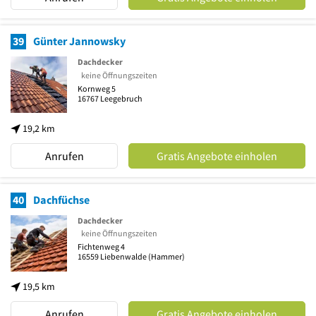
39
Günter Jannowsky
Dachdecker
keine Öffnungszeiten
Kornweg 5
16767
Leegebruch
19,2 km
Anrufen
Gratis Angebote einholen
40
Dachfüchse
Dachdecker
keine Öffnungszeiten
Fichtenweg 4
16559
Liebenwalde
(Hammer)
19,5 km
Anrufen
Gratis Angebote einholen