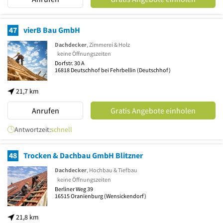
47
vierB Bau GmbH
Dachdecker
, Zimmerei & Holz
keine Öffnungszeiten
Dorfstr. 30 A
16818
Deutschhof bei Fehrbellin
(Deutschhof)
21,7 km
Anrufen
Gratis Angebote einholen
Antwortzeit:
schnell
48
Trocken & Dachbau GmbH Blitzner
Dachdecker
, Hochbau & Tiefbau
keine Öffnungszeiten
Berliner Weg 39
16515
Oranienburg
(Wensickendorf)
21,8 km