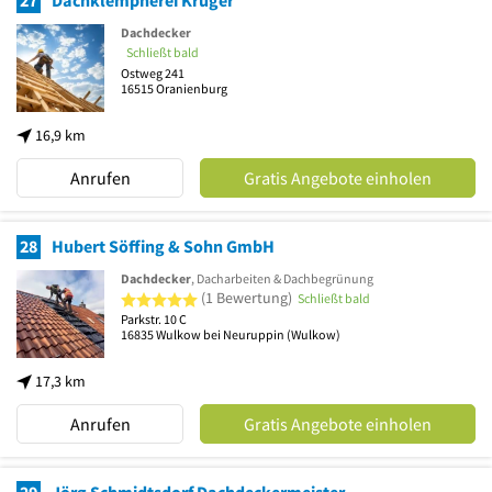
Dachdecker
Schließt bald
Ostweg 241
16515
Oranienburg
16,9 km
Anrufen
Gratis Angebote einholen
28
Hubert Söffing & Sohn GmbH
Dachdecker
, Dacharbeiten & Dachbegrünung
5 von 5 Sternen
(1 Bewertung)
Schließt bald
Parkstr. 10 C
16835
Wulkow bei Neuruppin
(Wulkow)
17,3 km
Anrufen
Gratis Angebote einholen
29
Jörg Schmidtsdorf Dachdeckermeister