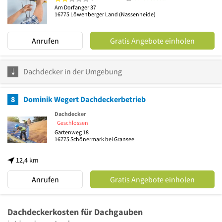
Am Dorfanger 37
16775
Löwenberger Land
(Nassenheide)
Anrufen
Gratis Angebote einholen
Dachdecker in der Umgebung
8
Dominik Wegert Dachdeckerbetrieb
Dachdecker
Geschlossen
Gartenweg 18
16775
Schönermark bei Gransee
12,4 km
Anrufen
Gratis Angebote einholen
Dachdeckerkosten für Dachgauben