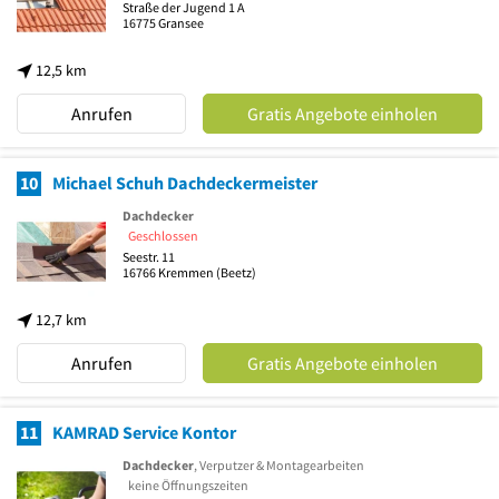
Straße der Jugend 1 A
16775
Gransee
12,5 km
Anrufen
Gratis Angebote einholen
10
Michael Schuh Dachdeckermeister
Dachdecker
Geschlossen
Seestr. 11
16766
Kremmen
(Beetz)
12,7 km
Anrufen
Gratis Angebote einholen
11
KAMRAD Service Kontor
Dachdecker
, Verputzer & Montagearbeiten
keine Öffnungszeiten