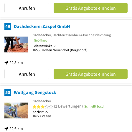
Anrufen
Gratis Angebote einholen
49
Dachdeckerei Zaspel GmbH
Dachdecker
, Dachterrassenbau & Dachbeschichtung
Geöffnet
Föhrenwinkel 7
16556
Hohen Neuendorf
(Borgsdorf)
22,5 km
Anrufen
Gratis Angebote einholen
50
Wolfgang Sengstock
Dachdecker
3 von 5 Sternen
(2 Bewertungen)
Schließt bald
Kochstr. 27
16727
Velten
22,6 km