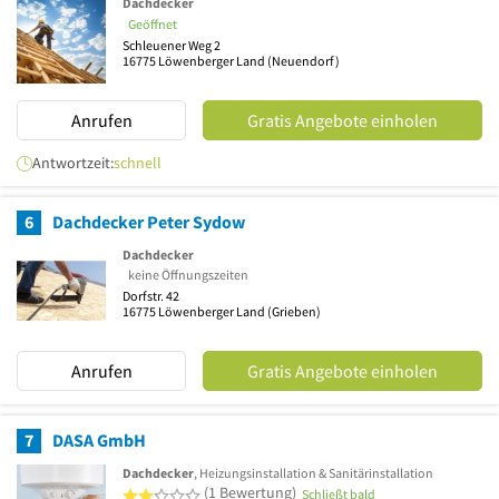
Dachdecker
Geöffnet
Schleuener Weg 2
16775
Löwenberger Land
(Neuendorf)
Anrufen
Gratis Angebote einholen
Antwortzeit:
schnell
6
Dachdecker Peter Sydow
Dachdecker
keine Öffnungszeiten
Dorfstr. 42
16775
Löwenberger Land
(Grieben)
Anrufen
Gratis Angebote einholen
7
DASA GmbH
Dachdecker
, Heizungsinstallation & Sanitärinstallation
2 von 5 Sternen
(1 Bewertung)
Schließt bald