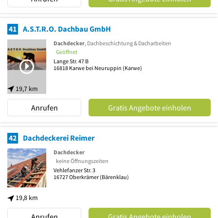
41
A.S.T.R.O. Dachbau GmbH
Dachdecker
, Dachbeschichtung & Dacharbeiten
Geöffnet
Lange Str. 47 B
16818
Karwe bei Neuruppin
(Karwe)
19,7 km
Anrufen
Gratis Angebote einholen
42
Dachdeckerei Reimer
Dachdecker
keine Öffnungszeiten
Vehlefanzer Str. 3
16727
Oberkrämer
(Bärenklau)
19,8 km
Anrufen
Gratis Angebote einholen