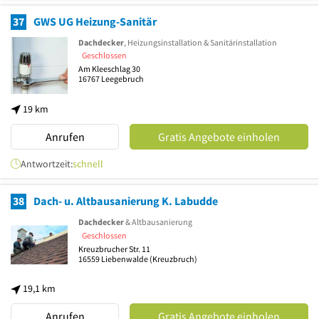
37
GWS UG Heizung-Sanitär
Dachdecker
, Heizungsinstallation & Sanitärinstallation
Geschlossen
Am Kleeschlag 30
16767
Leegebruch
19 km
Anrufen
Gratis Angebote einholen
Antwortzeit:
schnell
38
Dach- u. Altbausanierung K. Labudde
Dachdecker
& Altbausanierung
Geschlossen
Kreuzbrucher Str. 11
16559
Liebenwalde
(Kreuzbruch)
19,1 km
Anrufen
Gratis Angebote einholen