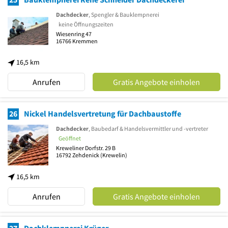
Dachdecker
, Spengler & Bauklempnerei
keine Öffnungszeiten
Wiesenring 47
16766
Kremmen
16,5 km
Anrufen
Gratis Angebote einholen
26
Nickel Handelsvertretung für Dachbaustoffe
Dachdecker
, Baubedarf & Handelsvermittler und -vertreter
Geöffnet
Kreweliner Dorfstr. 29 B
16792
Zehdenick
(Krewelin)
16,5 km
Anrufen
Gratis Angebote einholen
27
Dachklempnerei Krüger