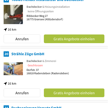
Dachdecker
& Heizungsinstallation
keine Öffnungszeiten
Ribbecker Weg 27
16775
Gransee
(Altlüdersdorf)
16 km
Anrufen
Gratis Angebote einholen
20
Strähle Zöge GmbH
Dachdecker
& Zimmerei
Geschlossen
Dorfstr. 37
16818
Radensleben
(Radensleben)
16 km
Anrufen
Gratis Angebote einholen
21
Dachsanierung Vorsatz GmbH