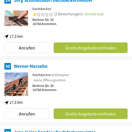
Dachdecker
1 von 5 Sternen
(3 Bewertungen)
Schließt bald
Berliner Str. 30
16766
Kremmen
17,3 km
Anrufen
Gratis Angebote einholen
30
Werner Marzahn
Dachdecker
& Klempner
keine Öffnungszeiten
Berliner Str. 30
16766
Kremmen
17,3 km
Anrufen
Gratis Angebote einholen