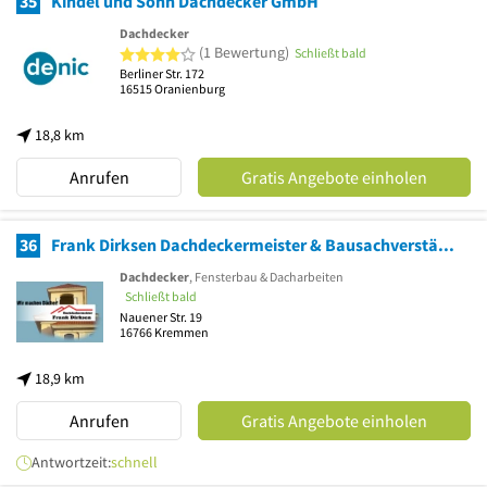
35
Kindel und Sohn Dachdecker GmbH
Dachdecker
4 von 5 Sternen
(1 Bewertung)
Schließt bald
Berliner Str. 172
16515
Oranienburg
18,8 km
Anrufen
Gratis Angebote einholen
36
Frank Dirksen Dachdeckermeister & Bausachverständiger
Dachdecker
, Fensterbau & Dacharbeiten
Schließt bald
Nauener Str. 19
16766
Kremmen
18,9 km
Anrufen
Gratis Angebote einholen
Antwortzeit:
schnell