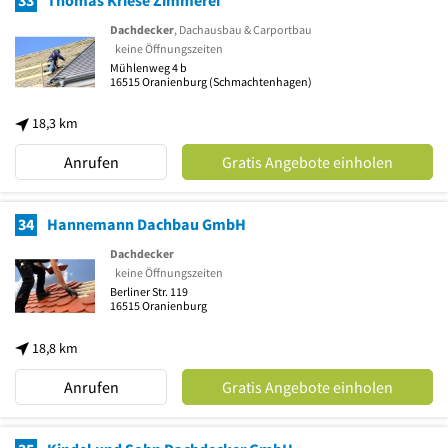
33
Thomas Kriese Zimmerei
Dachdecker
, Dachausbau & Carportbau
keine Öffnungszeiten
Mühlenweg 4 b
16515
Oranienburg
(Schmachtenhagen)
18,3 km
Anrufen
Gratis Angebote einholen
34
Hannemann Dachbau GmbH
Dachdecker
keine Öffnungszeiten
Berliner Str. 119
16515
Oranienburg
18,8 km
Anrufen
Gratis Angebote einholen