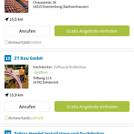
Chausseestr. 26
16515
Oranienburg
(Sachsenhausen)
15,5 km
Anrufen
Gratis Angebote einholen
Antwortzeit:
mittel
18
ZT Bau GmbH
Dachdecker
, Tiefbau & Straßenbau
Geöffnet
Triftweg 11 A
16792
Zehdenick
15,9 km
Anrufen
Gratis Angebote einholen
Antwortzeit:
schnell
19
Tobias Hendel Installateur und Dachdecker