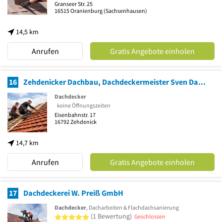
Granseer Str. 25
16515
Oranienburg
(Sachsenhausen)
14,5 km
Anrufen
Gratis Angebote einholen
16
Zehdenicker Dachbau, Dachdeckermeister Sven Daniel
Dachdecker
keine Öffnungszeiten
Eisenbahnstr. 17
16792
Zehdenick
14,7 km
Anrufen
Gratis Angebote einholen
17
Dachdeckerei W. Preiß GmbH
Dachdecker
, Dacharbeiten & Flachdachsanierung
5 von 5 Sternen
(1 Bewertung)
Geschlossen