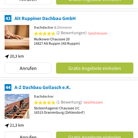
43
Alt Ruppiner Dachbau GmbH
Dachdecker
& Zimmerei
5 von 5 Sternen
(2 Bewertungen)
Geschlossen
Wulkower Chaussee 20
16827
Alt Ruppin
(Alt Ruppin)
20,3 km
Anrufen
Gratis Angebote einholen
44
A-Z Dachbau Gollasch e.K.
Dachdecker
5 von 5 Sternen
(1 Bewertung)
Geschlossen
Stolzenhagener Chaussee 3 C
16515
Oranienburg
(Zehlendorf)
21,3 km
Anrufen
Gratis Angebote einholen