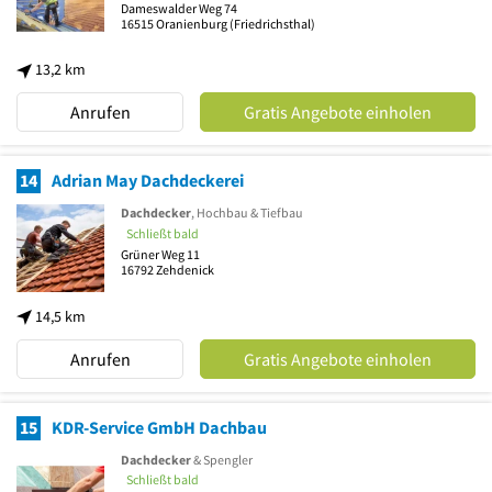
Dameswalder Weg 74
16515
Oranienburg
(Friedrichsthal)
13,2 km
Anrufen
Gratis Angebote einholen
14
Adrian May Dachdeckerei
Dachdecker
, Hochbau & Tiefbau
Schließt bald
Grüner Weg 11
16792
Zehdenick
14,5 km
Anrufen
Gratis Angebote einholen
15
KDR-Service GmbH Dachbau
Dachdecker
& Spengler
Schließt bald