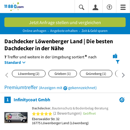
11880.com
Jetzt Anfrage stellen und vergleichen
Online anfragen
Angebote erhalten
Zeit & Geld sparen
Dachdecker Löwenberger Land | Die besten
Dachdecker in der Nähe
*
7
Treffer und weitere in der Umgebung
sortiert
nach
Standard
Löwenberg
(2)
Grieben
(1)
Grüneberg
(1)
Nass
Premiumtreffer
(Anzeigen mit
gekennzeichnet)
1
Infinitycoat Gmbh
Dachdecker
, Bautenschutz & Bodenbelag-Beratung
5 von 5 Sternen
(2 Bewertungen)
Geöffnet
Eberswalder Str. 32
16775
Löwenberger Land
(Löwenberg)