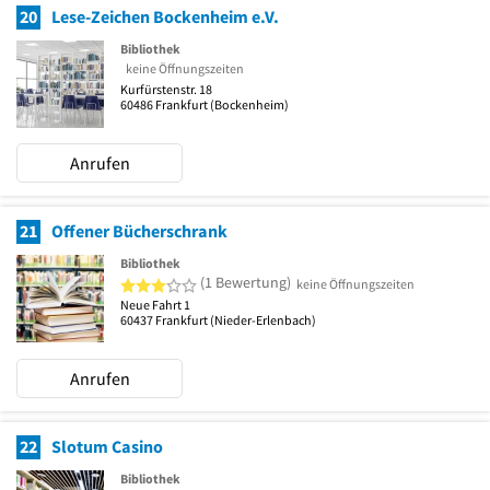
20
Lese-Zeichen Bockenheim e.V.
Bibliothek
keine Öffnungszeiten
Kurfürstenstr. 18
60486
Frankfurt
(Bockenheim)
Anrufen
21
Offener Bücherschrank
Bibliothek
3 von 5 Sternen
(1 Bewertung)
keine Öffnungszeiten
Neue Fahrt 1
60437
Frankfurt
(Nieder-Erlenbach)
Anrufen
22
Slotum Casino
Bibliothek