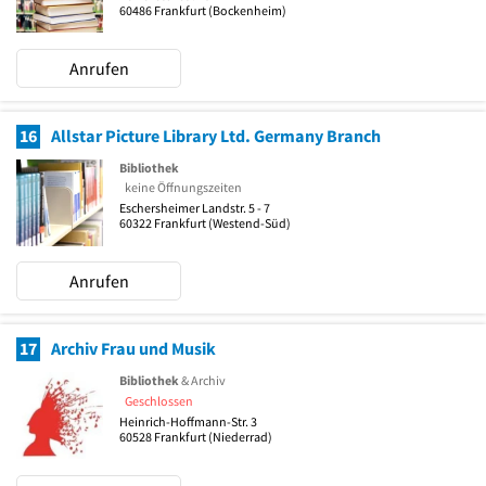
60486
Frankfurt
(Bockenheim)
Anrufen
16
Allstar Picture Library Ltd. Germany Branch
Bibliothek
keine Öffnungszeiten
Eschersheimer Landstr. 5 - 7
60322
Frankfurt
(Westend-Süd)
Anrufen
17
Archiv Frau und Musik
Bibliothek
& Archiv
Geschlossen
Heinrich-Hoffmann-Str. 3
60528
Frankfurt
(Niederrad)