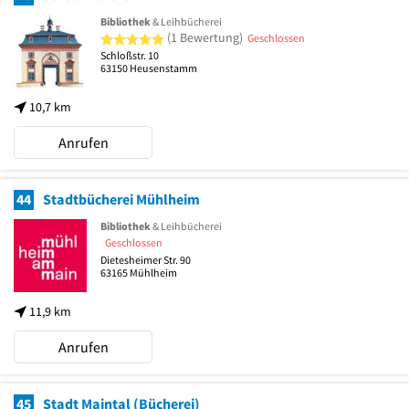
Bibliothek
& Leihbücherei
5 von 5 Sternen
(1 Bewertung)
Geschlossen
Schloßstr. 10
63150
Heusenstamm
10,7 km
Anrufen
44
Stadtbücherei Mühlheim
Bibliothek
& Leihbücherei
Geschlossen
Dietesheimer Str. 90
63165
Mühlheim
11,9 km
Anrufen
45
Stadt Maintal (Bücherei)