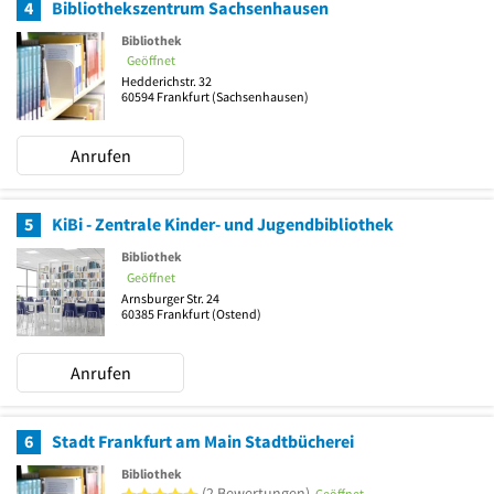
4
Bibliothekszentrum Sachsenhausen
Bibliothek
Geöffnet
Hedderichstr. 32
60594
Frankfurt
(Sachsenhausen)
Anrufen
5
KiBi - Zentrale Kinder- und Jugendbibliothek
Bibliothek
Geöffnet
Arnsburger Str. 24
60385
Frankfurt
(Ostend)
Anrufen
6
Stadt Frankfurt am Main Stadtbücherei
Bibliothek
5 von 5 Sternen
(2 Bewertungen)
Geöffnet