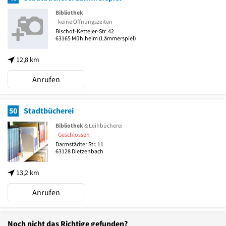
Bibliothek
keine Öffnungszeiten
Bischof-Ketteler-Str. 42
63165
Mühlheim
(Lämmerspiel)
12,8 km
Anrufen
50
Stadtbücherei
Bibliothek
& Leihbücherei
Geschlossen
Darmstädter Str. 11
63128
Dietzenbach
13,2 km
Anrufen
Noch nicht das Richtige gefunden?