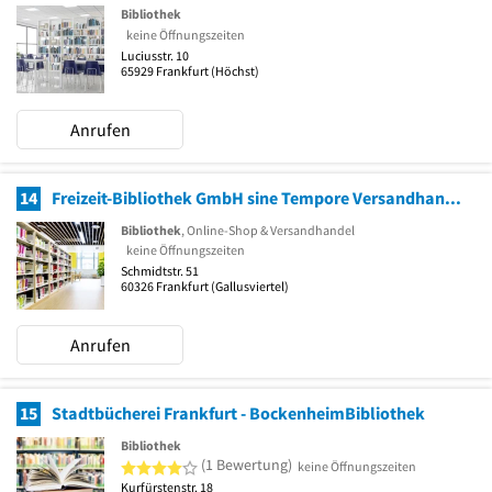
Bibliothek
keine Öffnungszeiten
Luciusstr. 10
65929
Frankfurt
(Höchst)
Anrufen
14
Freizeit-Bibliothek GmbH sine Tempore Versandhandel
Bibliothek
, Online-Shop & Versandhandel
keine Öffnungszeiten
Schmidtstr. 51
60326
Frankfurt
(Gallusviertel)
Anrufen
15
Stadtbücherei Frankfurt - BockenheimBibliothek
Bibliothek
4 von 5 Sternen
(1 Bewertung)
keine Öffnungszeiten
Kurfürstenstr. 18