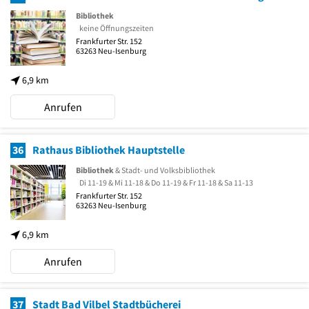
Bibliothek
keine Öffnungszeiten
Frankfurter Str. 152
63263
Neu-Isenburg
6,9 km
Anrufen
36
Rathaus Bibliothek Hauptstelle
Bibliothek
& Stadt- und Volksbibliothek
Di 11-19 & Mi 11-18 & Do 11-19 & Fr 11-18 & Sa 11-13
Frankfurter Str. 152
63263
Neu-Isenburg
6,9 km
Anrufen
37
Stadt Bad Vilbel Stadtbücherei