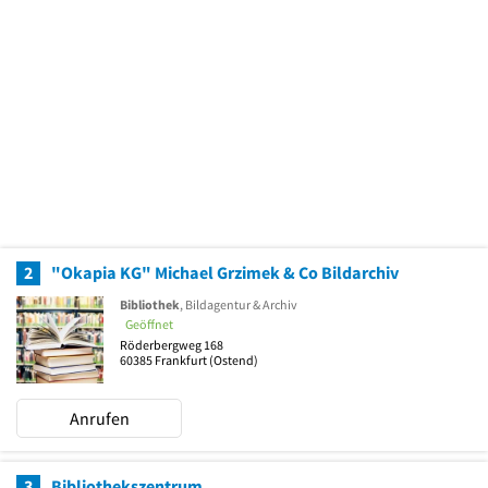
2
"Okapia KG" Michael Grzimek & Co Bildarchiv
Bibliothek
, Bildagentur & Archiv
Geöffnet
Röderbergweg 168
60385
Frankfurt
(Ostend)
Anrufen
3
Bibliothekszentrum