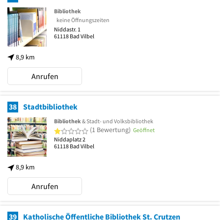
Bibliothek
keine Öffnungszeiten
Niddastr. 1
61118
Bad Vilbel
8,9 km
Anrufen
38
Stadtbibliothek
Bibliothek
& Stadt- und Volksbibliothek
1 von 5 Sternen
(1 Bewertung)
Geöffnet
Niddaplatz 2
61118
Bad Vilbel
8,9 km
Anrufen
39
Katholische Öffentliche Bibliothek St. Crutzen