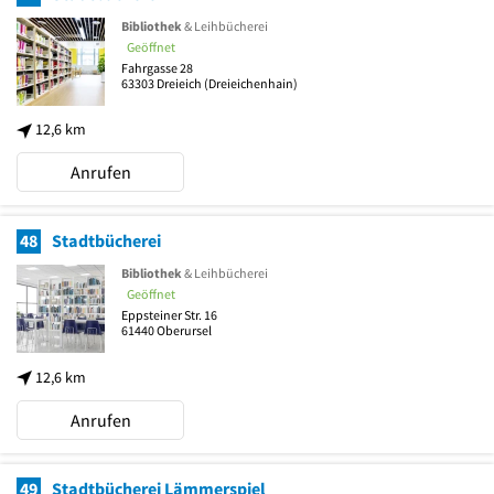
Bibliothek
& Leihbücherei
Geöffnet
Fahrgasse 28
63303
Dreieich
(Dreieichenhain)
12,6 km
Anrufen
48
Stadtbücherei
Bibliothek
& Leihbücherei
Geöffnet
Eppsteiner Str. 16
61440
Oberursel
12,6 km
Anrufen
49
Stadtbücherei Lämmerspiel