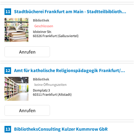
11
Stadtbücherei Frankfurt am Main - Stadtteilbibliothek Gallus
Bibliothek
Geschlossen
Idsteiner Str.
60326
Frankfurt
(Gallusviertel)
Anrufen
12
Amt für katholische Religionspädagogik Frankfurt/Hochtaunus
Bibliothek
keine Öffnungszeiten
Domplatz 3
60311
Frankfurt
(Altstadt)
Anrufen
13
BibliotheksConsulting Kulzer Kummrow GbR