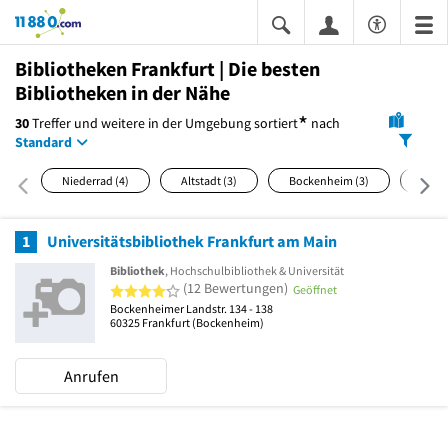
11880.com
Bibliotheken Frankfurt | Die besten
Bibliotheken in der Nähe
*
30
Treffer und weitere in der Umgebung
sortiert
nach
Standard
Niederrad
(4)
Altstadt
(3)
Bockenheim
(3)
Gallu
1
Universitätsbibliothek Frankfurt am Main
Bibliothek
, Hochschulbibliothek & Universität
4 von 5 Sternen
(12 Bewertungen)
Geöffnet
Bockenheimer Landstr. 134 - 138
60325
Frankfurt
(Bockenheim)
Anrufen