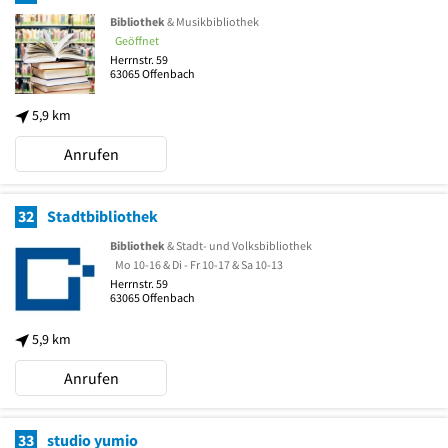
Bibliothek
& Musikbibliothek
Geöffnet
Herrnstr. 59
63065
Offenbach
5,9 km
Anrufen
32
Stadtbibliothek
Bibliothek
& Stadt- und Volksbibliothek
Mo 10-16 & Di - Fr 10-17 & Sa 10-13
Herrnstr. 59
63065
Offenbach
5,9 km
Anrufen
33
studio yumio