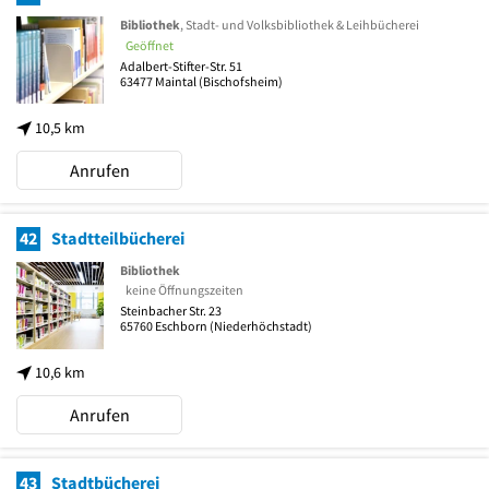
Bibliothek
, Stadt- und Volksbibliothek & Leihbücherei
Geöffnet
Adalbert-Stifter-Str. 51
63477
Maintal
(Bischofsheim)
10,5 km
Anrufen
42
Stadtteilbücherei
Bibliothek
keine Öffnungszeiten
Steinbacher Str. 23
65760
Eschborn
(Niederhöchstadt)
10,6 km
Anrufen
43
Stadtbücherei