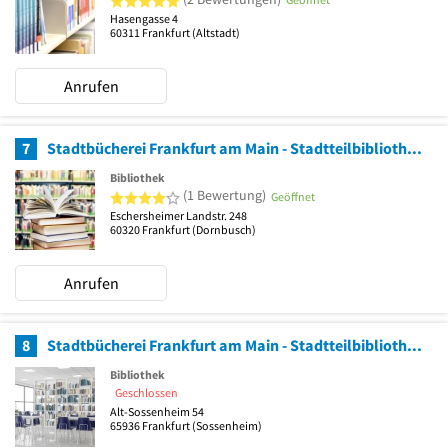
Hasengasse 4
60311
Frankfurt
(Altstadt)
Anrufen
7
Stadtbücherei Frankfurt am Main - Stadtteilbibliothek Dornbusch
Bibliothek
4 von 5 Sternen
(1 Bewertung)
Geöffnet
Eschersheimer Landstr. 248
60320
Frankfurt
(Dornbusch)
Anrufen
8
Stadtbücherei Frankfurt am Main - Stadtteilbibliothek Sossenheim
Bibliothek
Geschlossen
Alt-Sossenheim 54
65936
Frankfurt
(Sossenheim)