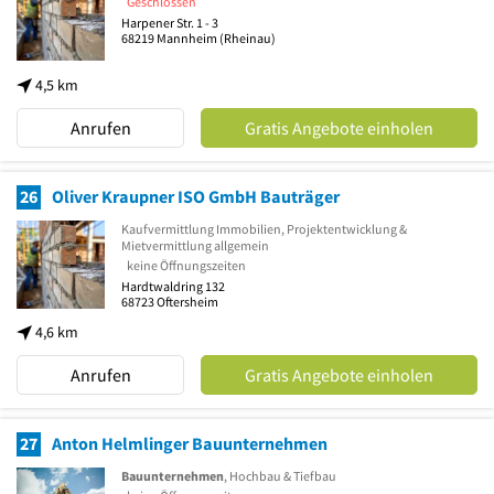
Geschlossen
Harpener Str. 1 - 3
68219
Mannheim
(Rheinau)
4,5 km
Anrufen
Gratis Angebote einholen
26
Oliver Kraupner ISO GmbH Bauträger
Kaufvermittlung Immobilien, Projektentwicklung &
Mietvermittlung allgemein
keine Öffnungszeiten
Hardtwaldring 132
68723
Oftersheim
4,6 km
Anrufen
Gratis Angebote einholen
27
Anton Helmlinger Bauunternehmen
Bauunternehmen
, Hochbau & Tiefbau