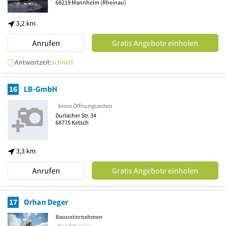
68219
Mannheim
(Rheinau)
3,2 km
Anrufen
Gratis Angebote einholen
Antwortzeit:
schnell
16
LB-GmbH
keine Öffnungszeiten
Durlacher Str. 34
68775
Ketsch
3,3 km
Anrufen
Gratis Angebote einholen
17
Orhan Deger
Bauunternehmen