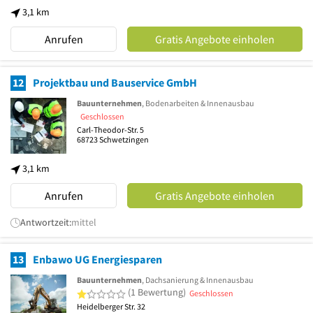
3,1 km
Anrufen
Gratis Angebote einholen
12
Projektbau und Bauservice GmbH
Bauunternehmen
, Bodenarbeiten & Innenausbau
Geschlossen
Carl-Theodor-Str. 5
68723
Schwetzingen
3,1 km
Anrufen
Gratis Angebote einholen
Antwortzeit:
mittel
13
Enbawo UG Energiesparen
Bauunternehmen
, Dachsanierung & Innenausbau
1 von 5 Sternen
(1 Bewertung)
Geschlossen
Heidelberger Str. 32