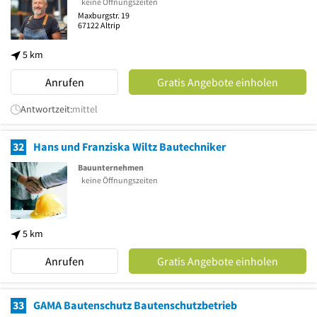
keine Öffnungszeiten
Maxburgstr. 19
67122
Altrip
5 km
Anrufen
Gratis Angebote einholen
Antwortzeit:
mittel
32
Hans und Franziska Wiltz Bautechniker
Bauunternehmen
keine Öffnungszeiten
5 km
Anrufen
Gratis Angebote einholen
33
GAMA Bautenschutz Bautenschutzbetrieb