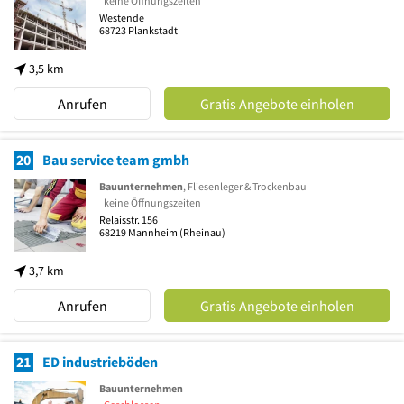
keine Öffnungszeiten
Westende
68723
Plankstadt
3,5 km
Anrufen
Gratis Angebote einholen
20
Bau service team gmbh
Bauunternehmen
, Fliesenleger & Trockenbau
keine Öffnungszeiten
Relaisstr. 156
68219
Mannheim
(Rheinau)
3,7 km
Anrufen
Gratis Angebote einholen
21
ED industrieböden
Bauunternehmen