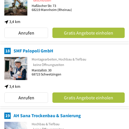
Geschlossen
Haßlocher Str. 73
68219
Mannheim
(Rheinau)
3,4 km
Anrufen
Gratis Angebote einholen
18
SMF Palopoli GmbH
Montagearbeiten, Hochbau & Tiefbau
keine Öffnungszeiten
Marstallstr. 30
68723
Schwetzingen
3,4 km
Anrufen
Gratis Angebote einholen
19
AH Sana Trockenbau & Sanierung
Hochbau & Tiefbau