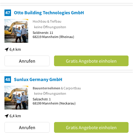
47
Otto Building Technologies GmbH
Hochbau & Tiefbau
keine Öffnungszeiten
Soldnerstr. 11
68219
Mannheim
(Rheinau)
6,4 km
Anrufen
Gratis Angebote einholen
48
Sunlux Germany GmbH
Bauunternehmen
& Carportbau
keine Öffnungszeiten
Salzachstr. 1
68199
Mannheim
(Neckarau)
6,4 km
Anrufen
Gratis Angebote einholen