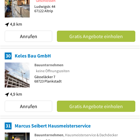
Geschlossen
Ludwigstr. 44
67122
Altrip
4,8 km
Anrufen
Gratis Angebote einholen
30
Keles Bau GmbH
Bauunternehmen
keine Öffnungszeiten
Gässeläcker 7
68723
Plankstadt
4,9 km
Anrufen
Gratis Angebote einholen
31
Marcus Seibert Hausmeisterservice
Bauunternehmen
, Hausmeisterservice & Dachdecker