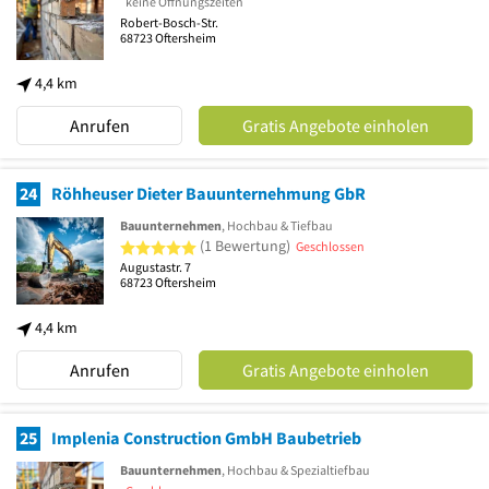
keine Öffnungszeiten
Robert-Bosch-Str.
68723
Oftersheim
4,4 km
Anrufen
Gratis Angebote einholen
24
Röhheuser Dieter Bauunternehmung GbR
Bauunternehmen
, Hochbau & Tiefbau
5 von 5 Sternen
(1 Bewertung)
Geschlossen
Augustastr. 7
68723
Oftersheim
4,4 km
Anrufen
Gratis Angebote einholen
25
Implenia Construction GmbH Baubetrieb
Bauunternehmen
, Hochbau & Spezialtiefbau