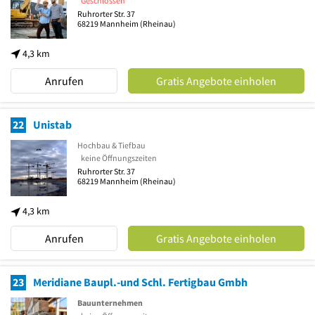
Geschlossen
Ruhrorter Str. 37
68219
Mannheim
(Rheinau)
4,3 km
Anrufen
Gratis Angebote einholen
22
Unistab
Hochbau & Tiefbau
keine Öffnungszeiten
Ruhrorter Str. 37
68219
Mannheim
(Rheinau)
4,3 km
Anrufen
Gratis Angebote einholen
23
Meridiane Baupl.-und Schl. Fertigbau Gmbh
Bauunternehmen