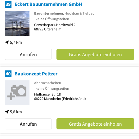
39
Eckert Bauunternehmen GmbH
Bauunternehmen
, Hochbau & Tiefbau
keine Öffnungszeiten
Gewerbepark-Hardtwald 2
68723
Oftersheim
5,7 km
Anrufen
Gratis Angebote einholen
40
Baukonzept Peltzer
Abbrucharbeiten
keine Öffnungszeiten
Mülhauser Str. 18
68229
Mannheim
(Friedrichsfeld)
5,8 km
Anrufen
Gratis Angebote einholen