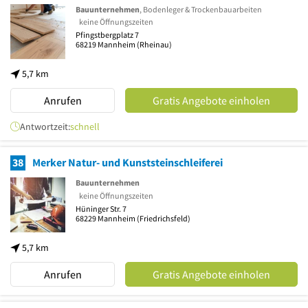
Bauunternehmen
, Bodenleger & Trockenbauarbeiten
keine Öffnungszeiten
Pfingstbergplatz 7
68219
Mannheim
(Rheinau)
5,7 km
Anrufen
Gratis Angebote einholen
Antwortzeit:
schnell
38
Merker Natur- und Kunststeinschleiferei
Bauunternehmen
keine Öffnungszeiten
Hüninger Str. 7
68229
Mannheim
(Friedrichsfeld)
5,7 km
Anrufen
Gratis Angebote einholen