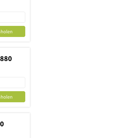
nholen
1880
nholen
60