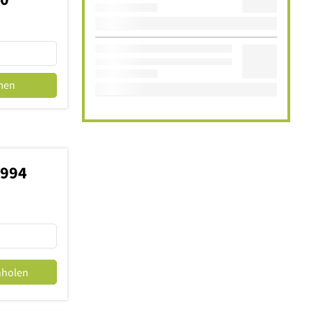
men
9994
nholen