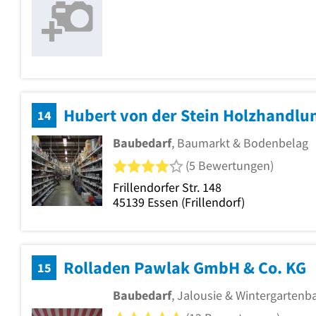
Hubert von der Stein Holzhandlu
14
Baubedarf
, Baumarkt & Bodenbelag
4 von 5 Sternen
(5 Bewertungen)
Frillendorfer Str. 148
45139
Essen
(Frillendorf)
Rolladen Pawlak GmbH & Co. KG
15
Baubedarf
, Jalousie & Wintergarten
5 von 5 Sternen