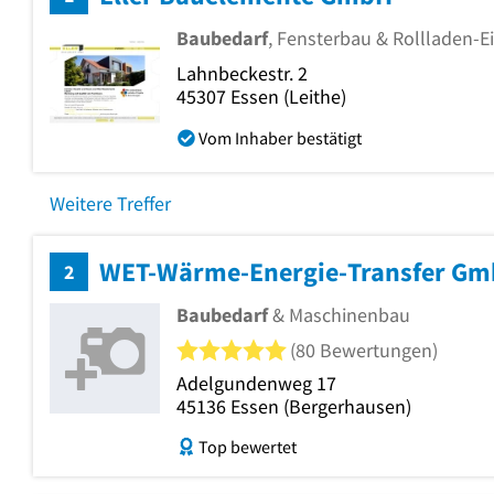
Baubedarf
, Fensterbau & Rollladen-E
Lahnbeckestr. 2
45307
Essen
(Leithe)
Vom Inhaber bestätigt
Weitere Treffer
WET-Wärme-Energie-Transfer G
2
Baubedarf
& Maschinenbau
5 von 5 Sternen
(80 Bewertungen)
Adelgundenweg 17
45136
Essen
(Bergerhausen)
Top bewertet