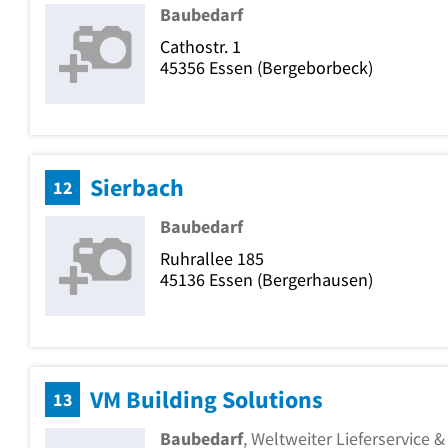
Baubedarf
Cathostr. 1
45356
Essen
(Bergeborbeck)
Sierbach
12
Baubedarf
Ruhrallee 185
45136
Essen
(Bergerhausen)
VM Building Solutions
13
Baubedarf
, Weltweiter Lieferservice