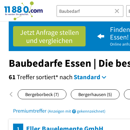
11880.com
Finden 
Jetzt Anfrage stellen
Essen!
und vergleichen
Online anf
Baubedarfe Essen | Die be
61
Treffer
sortiert
nach
Standard
*
Bergeborbeck
(7)
Bergerhausen
(5)
Premiumtreffer
(Anzeigen mit
gekennzeichnet)
Eller Bauelemente GmbH
1