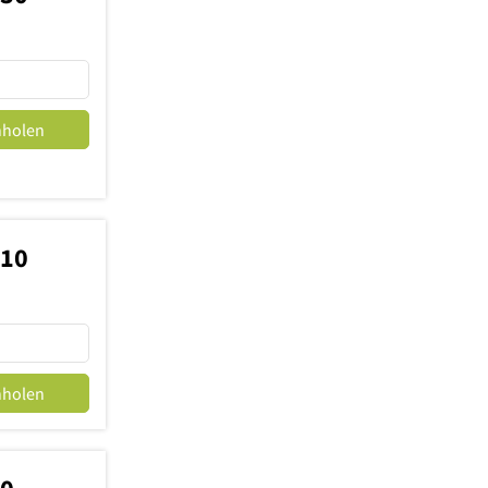
nholen
210
nholen