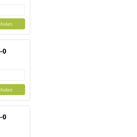
nholen
-0
nholen
-0