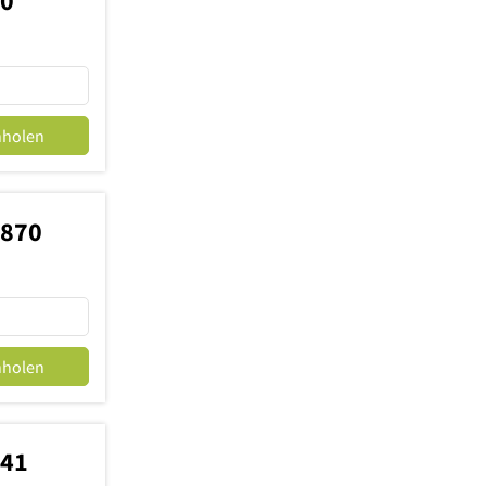
10
nholen
8870
nholen
541