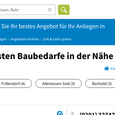
Sie Ihr bestes Angebot für Ihr Anliegen in
ragen
Angebote erhalten
Zeit & Geld sparen
sten Baubedarfe in der Nähe
Ka
Frillendorf
(4)
Altenessen-Süd
(3)
Bochold
(3)
(0201) 3274