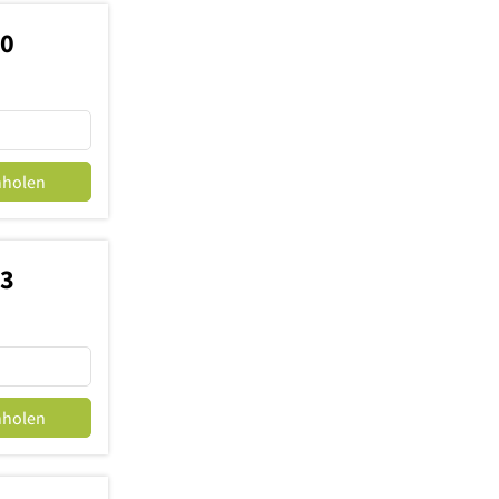
10
nholen
33
nholen