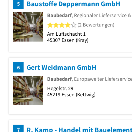
Baustoffe Deppermann GmbH
5
Baubedarf
, Regionaler Lieferservice 
4 von 5 Sternen
(2 Bewertungen)
Am Luftschacht 1
45307
Essen
(Kray)
Gert Weidmann GmbH
6
Baubedarf
, Europaweiter Lieferservi
Hegelstr. 29
45219
Essen
(Kettwig)
R. Kamp - Handel mit Bauelemen
7