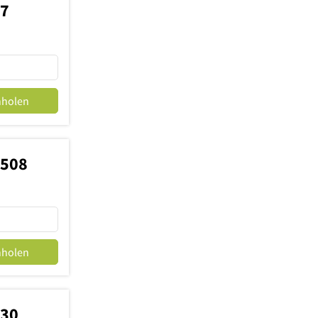
77
nholen
5508
nholen
130