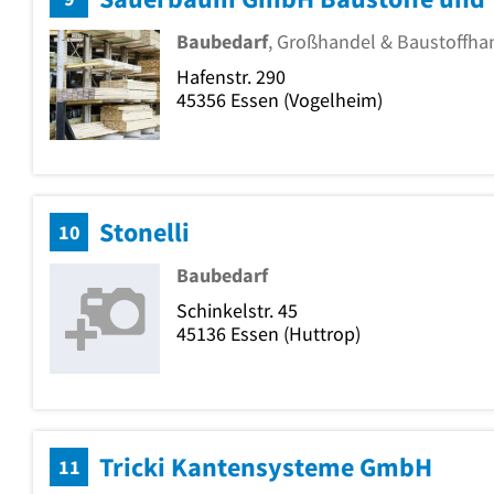
Baubedarf
, Großhandel & Baustoffha
Hafenstr. 290
45356
Essen
(Vogelheim)
Stonelli
10
Baubedarf
Schinkelstr. 45
45136
Essen
(Huttrop)
Tricki Kantensysteme GmbH
11