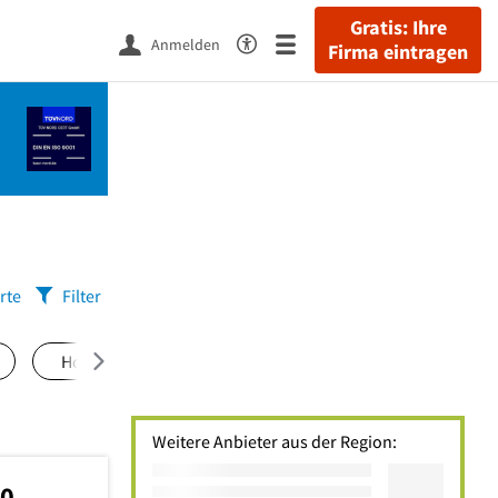
Gratis: Ihre
Anmelden
Firma eintragen
rte
Filter
Holsterhausen
(3)
Kettwig
(3)
Vogelhei
Weitere Anbieter aus der Region:
70