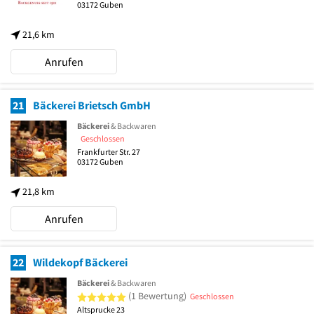
03172
Guben
21,6 km
Anrufen
21
Bäckerei Brietsch GmbH
Bäckerei
& Backwaren
Geschlossen
Frankfurter Str. 27
03172
Guben
21,8 km
Anrufen
22
Wildekopf Bäckerei
Bäckerei
& Backwaren
5 von 5 Sternen
(1 Bewertung)
Geschlossen
Altsprucke 23