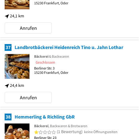
15230
Frankfurt, Oder
24,1 km
Anrufen
37
Landbrotbäckerei Heidenreich Tino u. Jahn Lothar
Bäckerei
& Backwaren
Geschlossen
Berliner Str. 3
15230
Frankfurt, Oder
24,4 km
Anrufen
38
Hemmerling & Richling GbR
Bäckerei
, Backwaren & Brotwaren
1 von 5 Sternen
(1 Bewertung)
keine Öffnungszeiten
Berliner Str. 23