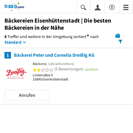
11880.com
Bäckereien Eisenhüttenstadt | Die besten
Bäckereien in der Nähe
*
6
Treffer und weitere in der Umgebung
sortiert
nach
Standard
1
Bäckerei Peter und Cornelia Dreißig KG
Bäckerei
, Cafe & Konditorei
2 von 5 Sternen
(5 Bewertungen)
Geöffnet
Lindenallee 5
15890
Eisenhüttenstadt
Anrufen