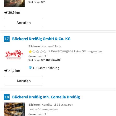
03172
Guben
20,9 km
Anrufen
17
Bäckerei Dreißig GmbH & Co. KG
Bäckerei
, Kuchen & Torte
1 von 5 Sternen
(2 Bewertungen)
keine Öffnungszeiten
Gewerbestr. 7
03172
Guben
(Deulowitz)
116 Jahre Erfahrung
21,2 km
Anrufen
18
Bäckerei Dreißig Inh. Cornelia Dreißig
Bäckerei
, Konditorei & Backwaren
keine Öffnungszeiten
Gewerbestr. 7