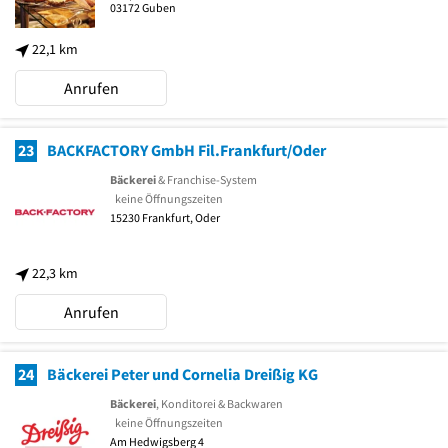
03172
Guben
22,1 km
Anrufen
23
BACKFACTORY GmbH Fil.Frankfurt/Oder
Bäckerei
& Franchise-System
keine Öffnungszeiten
15230
Frankfurt, Oder
22,3 km
Anrufen
24
Bäckerei Peter und Cornelia Dreißig KG
Bäckerei
, Konditorei & Backwaren
keine Öffnungszeiten
Am Hedwigsberg 4