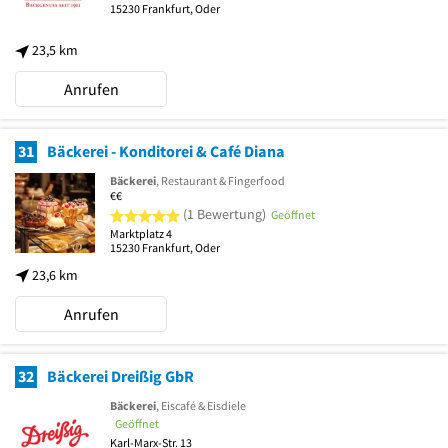
15230
Frankfurt, Oder
23,5 km
Anrufen
31
Bäckerei - Konditorei & Café Diana
Bäckerei
, Restaurant & Fingerfood
€€
5 von 5 Sternen
(1 Bewertung)
Geöffnet
Marktplatz 4
15230
Frankfurt, Oder
23,6 km
Anrufen
32
Bäckerei Dreißig GbR
Bäckerei
, Eiscafé & Eisdiele
Geöffnet
Karl-Marx-Str. 13