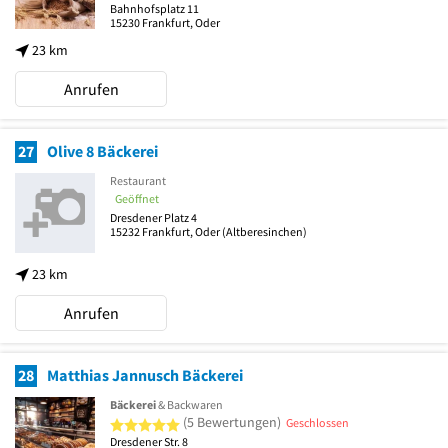
Bahnhofsplatz 11
15230
Frankfurt, Oder
23 km
Anrufen
27
Olive 8 Bäckerei
Restaurant
Geöffnet
Dresdener Platz 4
15232
Frankfurt, Oder
(Altberesinchen)
23 km
Anrufen
28
Matthias Jannusch Bäckerei
Bäckerei
& Backwaren
5 von 5 Sternen
(5 Bewertungen)
Geschlossen
Dresdener Str. 8