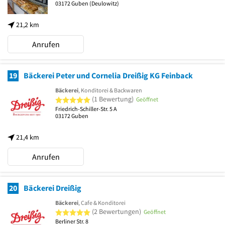
03172
Guben
(Deulowitz)
21,2 km
Anrufen
19
Bäckerei Peter und Cornelia Dreißig KG Feinback
Bäckerei
, Konditorei & Backwaren
5 von 5 Sternen
(1 Bewertung)
Geöffnet
Friedrich-Schiller-Str. 5 A
03172
Guben
21,4 km
Anrufen
20
Bäckerei Dreißig
Bäckerei
, Cafe & Konditorei
5 von 5 Sternen
(2 Bewertungen)
Geöffnet
Berliner Str. 8