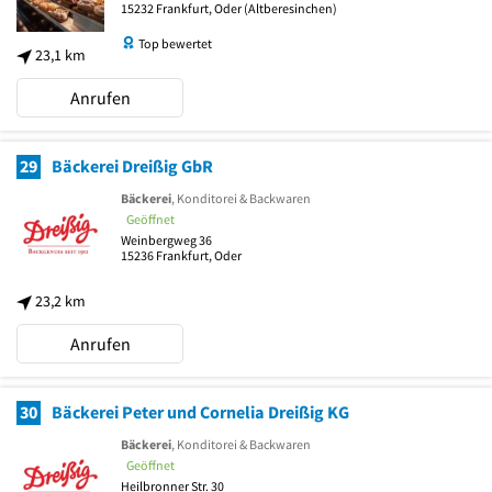
15232
Frankfurt, Oder
(Altberesinchen)
Top bewertet
23,1 km
Anrufen
29
Bäckerei Dreißig GbR
Bäckerei
, Konditorei & Backwaren
Geöffnet
Weinbergweg 36
15236
Frankfurt, Oder
23,2 km
Anrufen
30
Bäckerei Peter und Cornelia Dreißig KG
Bäckerei
, Konditorei & Backwaren
Geöffnet
Heilbronner Str. 30