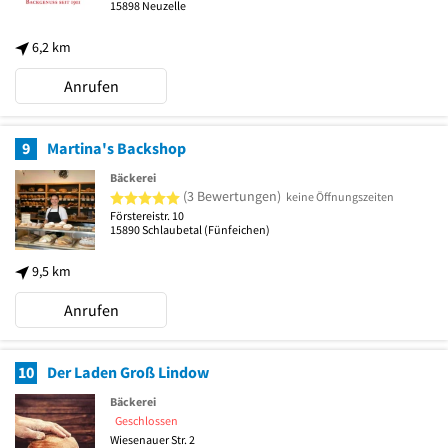
15898
Neuzelle
6,2 km
Anrufen
9
Martina's Backshop
Bäckerei
5 von 5 Sternen
(3 Bewertungen)
keine Öffnungszeiten
Förstereistr. 10
15890
Schlaubetal
(Fünfeichen)
9,5 km
Anrufen
10
Der Laden Groß Lindow
Bäckerei
Geschlossen
Wiesenauer Str. 2