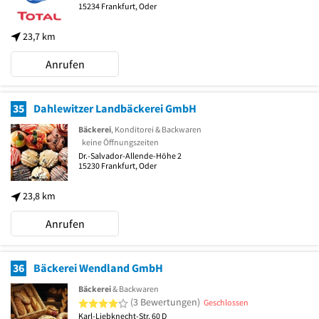
15234
Frankfurt, Oder
23,7 km
Anrufen
35
Dahlewitzer Landbäckerei GmbH
Bäckerei
, Konditorei & Backwaren
keine Öffnungszeiten
Dr.-Salvador-Allende-Höhe 2
15230
Frankfurt, Oder
23,8 km
Anrufen
36
Bäckerei Wendland GmbH
Bäckerei
& Backwaren
4 von 5 Sternen
(3 Bewertungen)
Geschlossen
Karl-Liebknecht-Str. 60 D