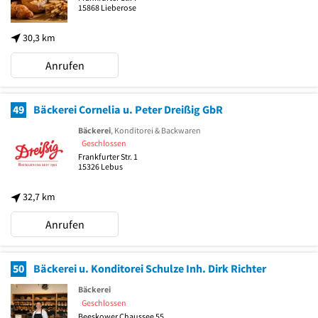
15868
Lieberose
30,3 km
Anrufen
49
Bäckerei Cornelia u. Peter Dreißig GbR
Bäckerei
, Konditorei & Backwaren
Geschlossen
Frankfurter Str. 1
15326
Lebus
32,7 km
Anrufen
50
Bäckerei u. Konditorei Schulze Inh. Dirk Richter
Bäckerei
Geschlossen
Beeskower Chaussee 55