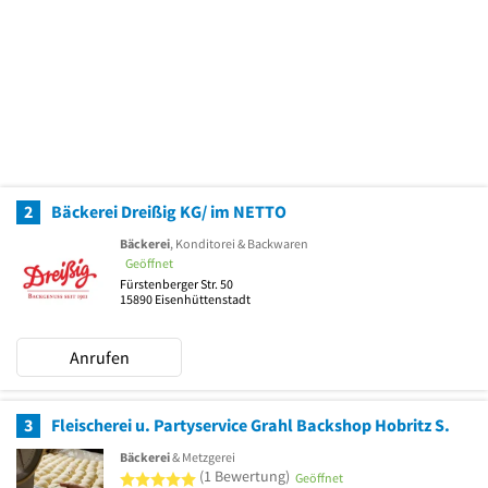
2
Bäckerei Dreißig KG/ im NETTO
Bäckerei
, Konditorei & Backwaren
Geöffnet
Fürstenberger Str. 50
15890
Eisenhüttenstadt
Anrufen
3
Fleischerei u. Partyservice Grahl Backshop Hobritz S.
Bäckerei
& Metzgerei
5 von 5 Sternen
(1 Bewertung)
Geöffnet