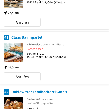
15234
Frankfurt, Oder
(Kliestow)
27,4 km
Anrufen
41
Claas Baumgärtel
Bäckerei
, Kuchen & Konditorei
Geschlossen
Berliner Str. 19
15234
Frankfurt, Oder
(Booßen)
28,5 km
Anrufen
42
Dahlewitzer Landbäckerei GmbH
Bäckerei
& Backwaren
keine Öffnungszeiten
Ringstr. 5