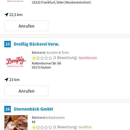
15232
Frankfurt, Oder
(Neuberesinchen)
22,3 km
Anrufen
25
Dreißig Bäckerei Verw.
Bäckerei
, Kuchen & Torte
1 von 5 Sternen
(1 Bewertung)
Geschlossen
Kaltenborner Str. 68
03172
Guben
23 km
Anrufen
26
Sternenbäck GmbH
Bäckerei
& Backwaren
€€
1 von 5 Sternen
(1 Bewertung)
Geöffnet