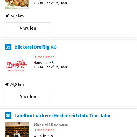
15230
Frankfurt, Oder
24,7 km
Anrufen
39
Bäckerei Dreißig KG
Geschlossen
Hansaplatz 5
15234
Frankfurt, Oder
24,8 km
Anrufen
40
Landbrotbäckerei Heidenreich Inh. Tino Jahn
Bäckerei
& Backwaren
Geschlossen
Winkelweg 5