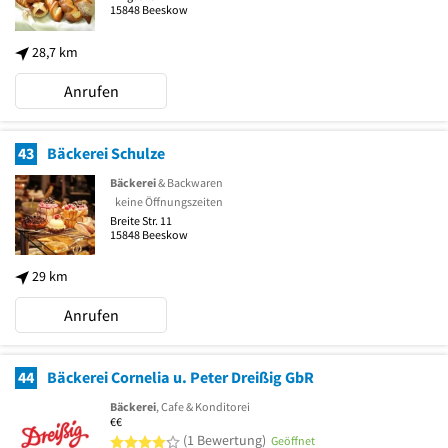
15848
Beeskow
28,7 km
Anrufen
43
Bäckerei Schulze
Bäckerei
& Backwaren
keine Öffnungszeiten
Breite Str. 11
15848
Beeskow
29 km
Anrufen
44
Bäckerei Cornelia u. Peter Dreißig GbR
Bäckerei
, Cafe & Konditorei
€€
4 von 5 Sternen
(1 Bewertung)
Geöffnet