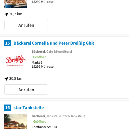
15299
Müllrose
20,7 km
Anrufen
15
Bäckerei Cornelia und Peter Dreißig GbR
Bäckerei
, Cafe & Konditorei
Geöffnet
Markt 9
15299
Müllrose
20,8 km
Anrufen
16
star Tankstelle
Bäckerei
, Tankstelle Star & Tankstelle
Geöffnet
Cottbuser Str. 104