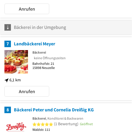
Anrufen
Bäckerei in der Umgebung
7
Landbäckerei Meyer
Bäckerei
keine Öffnungszeiten
Bahnhofstr. 21
15898
Neuzelle
6,1 km
Anrufen
8
Bäckerei Peter und Cornelia Dreißig KG
Bäckerei
, Konditorei & Backwaren
5 von 5 Sternen
(1 Bewertung)
Geöffnet
Waldstr. 111