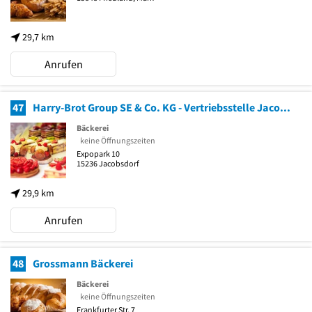
29,7 km
Anrufen
47
Harry-Brot Group SE & Co. KG - Vertriebsstelle Jacobsdorf bei Frankfurt/Oder
Bäckerei
keine Öffnungszeiten
Expopark 10
15236
Jacobsdorf
29,9 km
Anrufen
48
Grossmann Bäckerei
Bäckerei
keine Öffnungszeiten
Frankfurter Str. 7