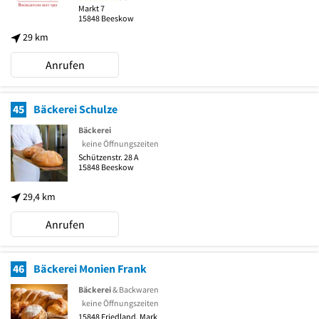
Markt 7
15848
Beeskow
29 km
Anrufen
45
Bäckerei Schulze
Bäckerei
keine Öffnungszeiten
Schützenstr. 28 A
15848
Beeskow
29,4 km
Anrufen
46
Bäckerei Monien Frank
Bäckerei
& Backwaren
keine Öffnungszeiten
15848
Friedland, Mark