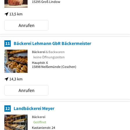
15295
Groß Lindow
13,5 km
Anrufen
11
Bäckerei Lehmann GbR Bäckermeister
Bäckerei
& Backwaren
keine Öffnungszeiten
Hauptstr. 6
15898
Neißemünde
(Coschen)
14,3 km
Anrufen
12
Landbäckerei Meyer
Bäckerei
Geöffnet
Kastanienstr. 24