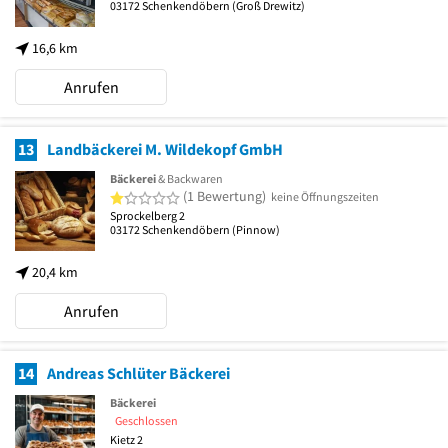
03172
Schenkendöbern
(Groß Drewitz)
16,6 km
Anrufen
13
Landbäckerei M. Wildekopf GmbH
Bäckerei
& Backwaren
1 von 5 Sternen
(1 Bewertung)
keine Öffnungszeiten
Sprockelberg 2
03172
Schenkendöbern
(Pinnow)
20,4 km
Anrufen
14
Andreas Schlüter Bäckerei
Bäckerei
Geschlossen
Kietz 2