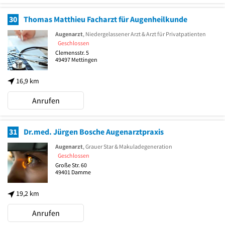
30
Thomas Matthieu Facharzt für Augenheilkunde
Augenarzt
, Niedergelassener Arzt & Arzt für Privatpatienten
Geschlossen
Clemensstr. 5
49497
Mettingen
16,9 km
Anrufen
31
Dr.med. Jürgen Bosche Augenarztpraxis
Augenarzt
, Grauer Star & Makuladegeneration
Geschlossen
Große Str. 60
49401
Damme
19,2 km
Anrufen