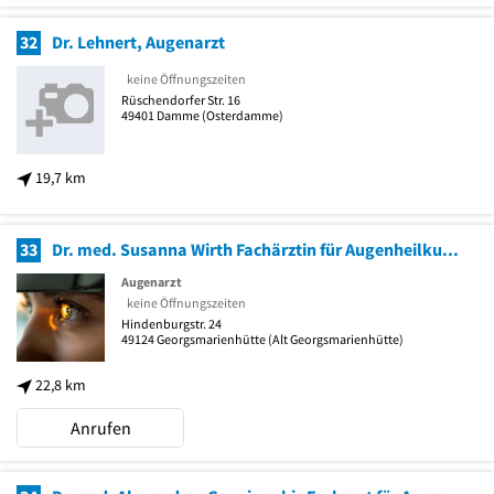
32
Dr. Lehnert, Augenarzt
keine Öffnungszeiten
Rüschendorfer Str. 16
49401
Damme
(Osterdamme)
19,7 km
33
Dr. med. Susanna Wirth Fachärztin für Augenheilkunde
Augenarzt
keine Öffnungszeiten
Hindenburgstr. 24
49124
Georgsmarienhütte
(Alt Georgsmarienhütte)
22,8 km
Anrufen