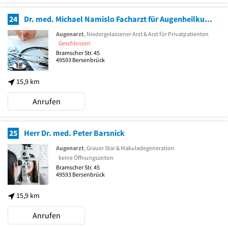
24
Dr. med. Michael Namislo Facharzt für Augenheilkunde
Augenarzt
, Niedergelassener Arzt & Arzt für Privatpatienten
Geschlossen
Bramscher Str. 45
49593
Bersenbrück
15,9 km
Anrufen
25
Herr Dr. med. Peter Barsnick
Augenarzt
, Grauer Star & Makuladegeneration
keine Öffnungszeiten
Bramscher Str. 45
49593
Bersenbrück
15,9 km
Anrufen