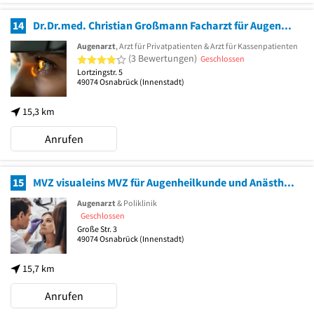
14
Dr.Dr.med. Christian Großmann Facharzt für Augenheilkunde
Augenarzt
, Arzt für Privatpatienten & Arzt für Kassenpatienten
4 von 5 Sternen
(3 Bewertungen)
Geschlossen
Lortzingstr. 5
49074
Osnabrück
(Innenstadt)
15,3 km
Anrufen
15
MVZ visualeins MVZ für Augenheilkunde und Anästhesie
Augenarzt
& Poliklinik
Geschlossen
Große Str. 3
49074
Osnabrück
(Innenstadt)
15,7 km
Anrufen