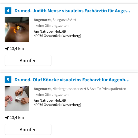
4
Dr.med. Judith Mense visualeins Fachärztin für Augenheilkunde
Augenarzt
, Belegarzt & Arzt
keine Öffnungszeiten
Am Natruper Holz 69
49076
Osnabrück
(Westerberg)
13,4 km
Anrufen
5
Dr.med. Olaf Köncke visualeins Facharzt für Augenheilkunde
Augenarzt
, Niedergelassener Arzt & Arzt für Privatpatienten
keine Öffnungszeiten
Am Natruper Holz 69
49076
Osnabrück
(Westerberg)
13,4 km
Anrufen