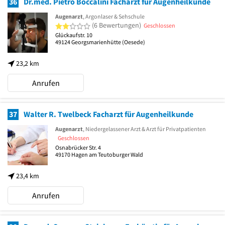
36
Dr.med. Pietro Boccalini Facharzt für Augenheilkunde
Augenarzt
, Argonlaser & Sehschule
2 von 5 Sternen
(6 Bewertungen)
Geschlossen
Glückaufstr. 10
49124
Georgsmarienhütte
(Oesede)
23,2 km
Anrufen
37
Walter R. Twelbeck Facharzt für Augenheilkunde
Augenarzt
, Niedergelassener Arzt & Arzt für Privatpatienten
Geschlossen
Osnabrücker Str. 4
49170
Hagen am Teutoburger Wald
23,4 km
Anrufen