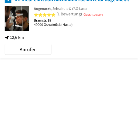
Augenarzt
, Sehschule & YAG-Laser
5 von 5 Sternen
(1 Bewertung)
Geschlossen
Bramstr. 18
49090
Osnabrück
(Haste)
12,6 km
Anrufen