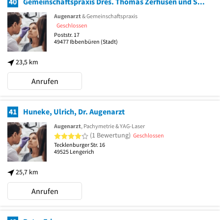
40
Gemeinschaftspraxis Dres. Thomas Zerhusen und Susanne Steinkamp
Augenarzt
& Gemeinschaftspraxis
Geschlossen
Poststr. 17
49477
Ibbenbüren
(Stadt)
23,5 km
Anrufen
41
Huneke, Ulrich, Dr. Augenarzt
Augenarzt
, Pachymetrie & YAG-Laser
4 von 5 Sternen
(1 Bewertung)
Geschlossen
Tecklenburger Str. 16
49525
Lengerich
25,7 km
Anrufen