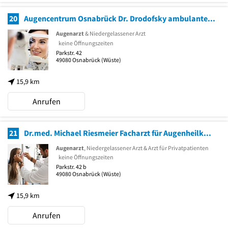
20
Augencentrum Osnabrück Dr. Drodofsky ambulante Operationen
Augenarzt
& Niedergelassener Arzt
keine Öffnungszeiten
Parkstr. 42
49080
Osnabrück
(Wüste)
15,9 km
Anrufen
21
Dr.med. Michael Riesmeier Facharzt für Augenheilkunde
Augenarzt
, Niedergelassener Arzt & Arzt für Privatpatienten
keine Öffnungszeiten
Parkstr. 42 b
49080
Osnabrück
(Wüste)
15,9 km
Anrufen