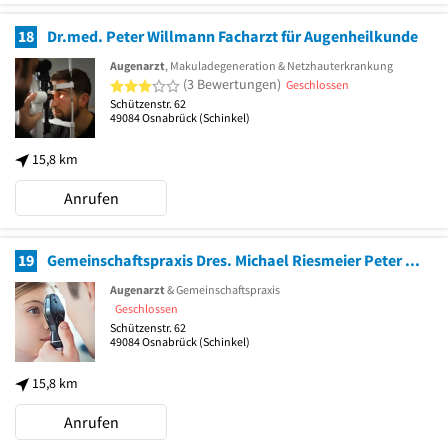
18
Dr.med. Peter Willmann Facharzt für Augenheilkunde
Augenarzt
, Makuladegeneration & Netzhauterkrankung
3 von 5 Sternen
(3 Bewertungen)
Geschlossen
Schützenstr. 62
49084
Osnabrück
(Schinkel)
15,8 km
Anrufen
19
Gemeinschaftspraxis Dres. Michael Riesmeier Peter Willmann und Carl Marcus Drodofsky
Augenarzt
& Gemeinschaftspraxis
Geschlossen
Schützenstr. 62
49084
Osnabrück
(Schinkel)
15,8 km
Anrufen