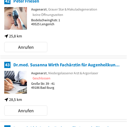
42
Peter Friesen
Augenarzt
, Grauer Star & Makuladegeneration
keine Öffnungszeiten
Bodelschwinghstr. 1
49525
Lengerich
25,8 km
Anrufen
43
Dr.med. Susanna Wirth Fachärztin für Augenheilkunde
Augenarzt
, Niedergelassener Arzt & Argonlaser
Geschlossen
Große Str. 39 - 41
49186
Bad Iburg
28,5 km
Anrufen