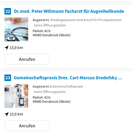
22
Dr.med. Peter Willmann Facharzt für Augenheilkunde
Augenarzt
, Niedergelassener Arzt & Arzt für Privatpatienten
keine Öffnungszeiten
Parkstr. 42 b
49080
Osnabrück
(Wüste)
15,9 km
Anrufen
23
Gemeinschaftspraxis Dres. Carl-Marcus Drodofsky Michael Riesmeier und Peter Willmann
Augenarzt
& Gemeinschaftspraxis
keine Öffnungszeiten
Parkstr. 42 b
49080
Osnabrück
(Wüste)
15,9 km
Anrufen