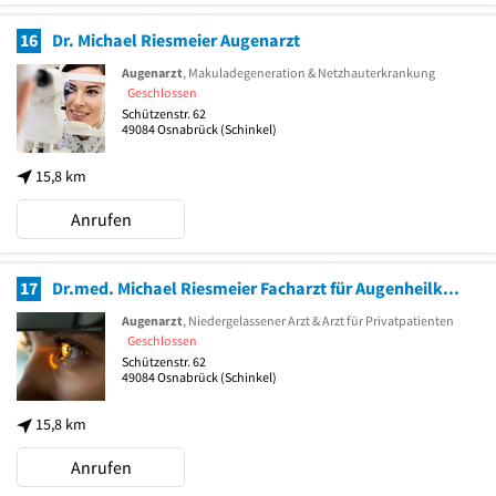
16
Dr. Michael Riesmeier Augenarzt
Augenarzt
, Makuladegeneration & Netzhauterkrankung
Geschlossen
Schützenstr. 62
49084
Osnabrück
(Schinkel)
15,8 km
Anrufen
17
Dr.med. Michael Riesmeier Facharzt für Augenheilkunde
Augenarzt
, Niedergelassener Arzt & Arzt für Privatpatienten
Geschlossen
Schützenstr. 62
49084
Osnabrück
(Schinkel)
15,8 km
Anrufen