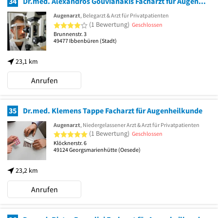
34
Dr.med. Alexandros Gouvianakis Facharzt für Augenheilkunde
Augenarzt
, Belegarzt & Arzt für Privatpatienten
4 von 5 Sternen
(1 Bewertung)
Geschlossen
Brunnenstr. 3
49477
Ibbenbüren
(Stadt)
23,1 km
Anrufen
35
Dr.med. Klemens Tappe Facharzt für Augenheilkunde
Augenarzt
, Niedergelassener Arzt & Arzt für Privatpatienten
5 von 5 Sternen
(1 Bewertung)
Geschlossen
Klöcknerstr. 6
49124
Georgsmarienhütte
(Oesede)
23,2 km
Anrufen