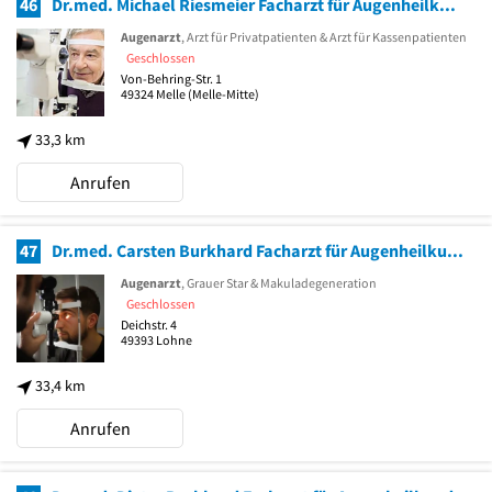
46
Dr.med. Michael Riesmeier Facharzt für Augenheilkunde
Augenarzt
, Arzt für Privatpatienten & Arzt für Kassenpatienten
Geschlossen
Von-Behring-Str. 1
49324
Melle
(Melle-Mitte)
33,3 km
Anrufen
47
Dr.med. Carsten Burkhard Facharzt für Augenheilkunde
Augenarzt
, Grauer Star & Makuladegeneration
Geschlossen
Deichstr. 4
49393
Lohne
33,4 km
Anrufen