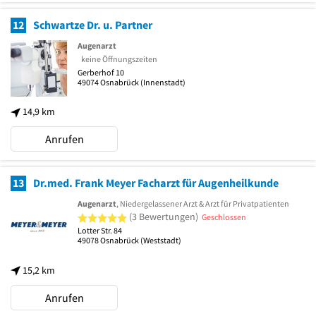
12
Schwartze Dr. u. Partner
Augenarzt
keine Öffnungszeiten
Gerberhof 10
49074
Osnabrück
(Innenstadt)
14,9 km
Anrufen
13
Dr.med. Frank Meyer Facharzt für Augenheilkunde
Augenarzt
, Niedergelassener Arzt & Arzt für Privatpatienten
5 von 5 Sternen
(3 Bewertungen)
Geschlossen
Lotter Str. 84
49078
Osnabrück
(Weststadt)
15,2 km
Anrufen