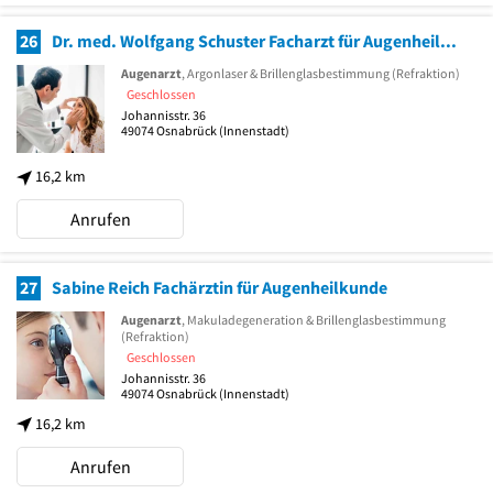
26
Dr. med. Wolfgang Schuster Facharzt für Augenheilkunde
Augenarzt
, Argonlaser & Brillenglasbestimmung (Refraktion)
Geschlossen
Johannisstr. 36
49074
Osnabrück
(Innenstadt)
16,2 km
Anrufen
27
Sabine Reich Fachärztin für Augenheilkunde
Augenarzt
, Makuladegeneration & Brillenglasbestimmung
(Refraktion)
Geschlossen
Johannisstr. 36
49074
Osnabrück
(Innenstadt)
16,2 km
Anrufen