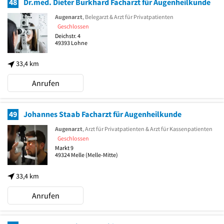
48
Dr.med. Dieter Burkhard Facharzt für Augenheilkunde
Augenarzt
, Belegarzt & Arzt für Privatpatienten
Geschlossen
Deichstr. 4
49393
Lohne
33,4 km
Anrufen
49
Johannes Staab Facharzt für Augenheilkunde
Augenarzt
, Arzt für Privatpatienten & Arzt für Kassenpatienten
Geschlossen
Markt 9
49324
Melle
(Melle-Mitte)
33,4 km
Anrufen