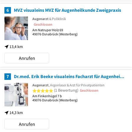
6
MVZ visualeins MVZ für Augenheilkunde Zweigpraxis
Augenarzt
& Poliklinik
Geschlossen
Am Natruper Holz 69
49076
Osnabrück
(Westerberg)
13,4 km
Anrufen
7
Dr.med. Erik Beeke visualeins Facharzt für Augenheilkunde
Augenarzt
, Argonlaser & Arzt für Privatpatienten
5 von 5 Sternen
(1 Bewertung)
Geschlossen
Am Finkenhügel 7 b
49076
Osnabrück
(Westerberg)
14,3 km
Anrufen