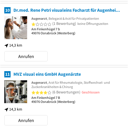
10
Dr.med. Rene Petri visualeins Facharzt für Augenheilkunde
Augenarzt
, Belegarzt & Arzt für Privatpatienten
1 von 5 Sternen
(1 Bewertung)
keine Öffnungszeiten
Am Finkenhügel 7 b
49076
Osnabrück
(Westerberg)
14,3 km
Anrufen
11
MVZ visual eins GmbH Augenärzte
Augenarzt
, Arzt für Rheumatologie, Stoffwechsel- und
Zuckerkrankheiten & Chirurg
4 von 5 Sternen
(6 Bewertungen)
Geschlossen
Am Finkenhügel 7 B
49076
Osnabrück
(Westerberg)
14,3 km
Anrufen