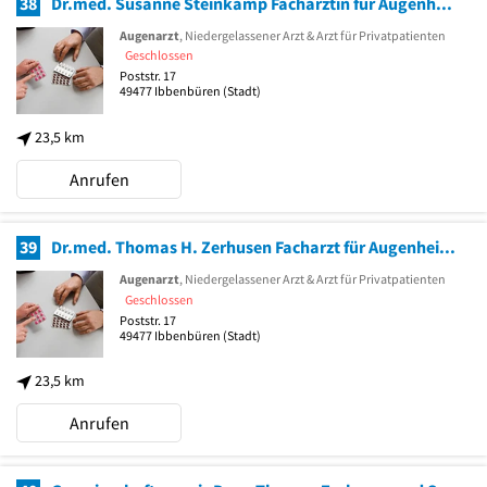
38
Dr.med. Susanne Steinkamp Fachärztin für Augenheilkunde
Augenarzt
, Niedergelassener Arzt & Arzt für Privatpatienten
Geschlossen
Poststr. 17
49477
Ibbenbüren
(Stadt)
23,5 km
Anrufen
39
Dr.med. Thomas H. Zerhusen Facharzt für Augenheilkunde
Augenarzt
, Niedergelassener Arzt & Arzt für Privatpatienten
Geschlossen
Poststr. 17
49477
Ibbenbüren
(Stadt)
23,5 km
Anrufen