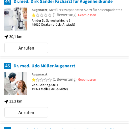
44
Dr.med. Dirk Sander Facharzt für Augenheilkunde
Augenarzt
, Arzt für Privatpatienten & Arzt für Kassenpatienten
1 von 5 Sternen
(1 Bewertung)
Geschlossen
An der St. Sylvesterkirche 3
49610
Quakenbrück
(Altstadt)
30,1 km
Anrufen
45
Dr. med. Udo Müller Augenarzt
Augenarzt
1 von 5 Sternen
(1 Bewertung)
Geschlossen
Von-Behring-Str. 1
49324
Melle
(Melle-Mitte)
33,3 km
Anrufen