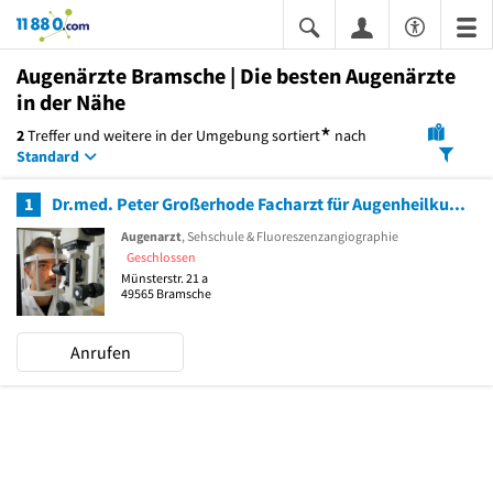
11880.com
Augenärzte Bramsche | Die besten Augenärzte
in der Nähe
*
2
Treffer und weitere in der Umgebung
sortiert
nach
Standard
1
Dr.med. Peter Großerhode Facharzt für Augenheilkunde
Augenarzt
, Sehschule & Fluoreszenzangiographie
Geschlossen
Münsterstr. 21 a
49565
Bramsche
Anrufen