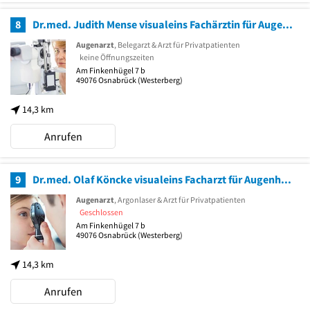
8
Dr.med. Judith Mense visualeins Fachärztin für Augenheilkunde
Augenarzt
, Belegarzt & Arzt für Privatpatienten
keine Öffnungszeiten
Am Finkenhügel 7 b
49076
Osnabrück
(Westerberg)
14,3 km
Anrufen
9
Dr.med. Olaf Köncke visualeins Facharzt für Augenheilkunde
Augenarzt
, Argonlaser & Arzt für Privatpatienten
Geschlossen
Am Finkenhügel 7 b
49076
Osnabrück
(Westerberg)
14,3 km
Anrufen