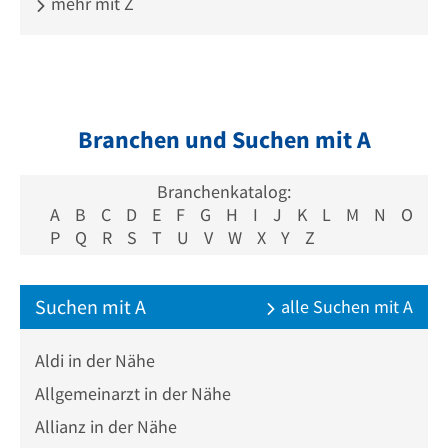
mehr mit Z
Branchen und Suchen mit A
Branchenkatalog:
A
B
C
D
E
F
G
H
I
J
K
L
M
N
O
P
Q
R
S
T
U
V
W
X
Y
Z
Suchen mit A
alle Suchen mit A
Aldi in der Nähe
Allgemeinarzt in der Nähe
Allianz in der Nähe