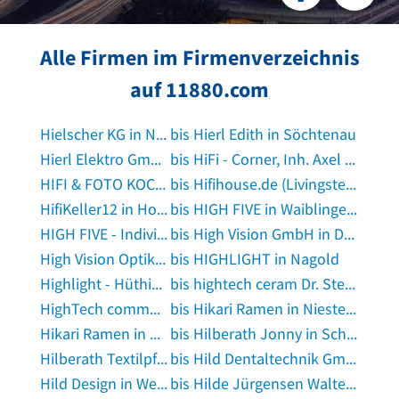
Alle Firmen im Firmenverzeichnis
auf 11880.com
Hielscher KG in Norden, Ostfriesland
bis Hierl Edith in Söchtenau
Hierl Elektro GmbH in Regensburg
bis HiFi - Corner, Inh. Axel Förderer in Hambrücken
HIFI & FOTO KOCH GmbH in Düsseldorf
bis Hifihouse.de (Livingstereo) in Osnabrück
HifiKeller12 in Hohenwart, Paar
bis HIGH FIVE in Waiblingen, Rems
HIGH FIVE - Individuelles Hund-Mensch-Training in Duisburg
bis High Vision GmbH in Darmstadt
High Vision Optik GmbH in Gera
bis HIGHLIGHT in Nagold
Highlight - Hüthig GmbH in Rüthen
bis hightech ceram Dr. Steinmann + Partner GmbH in Blankenheim, Ahr
HighTech communications GmbH in München
bis Hikari Ramen in Niestetal
Hikari Ramen in Osnabrück
bis Hilberath Jonny in Scheeßel
Hilberath Textilpflege in Bad Neuenahr-Ahrweiler
bis Hild Dentaltechnik GmbH in Altendiez
Hild Design in Wetzlar
bis Hilde Jürgensen Walter Jürgensen Forstbetrieb in Hamminkeln