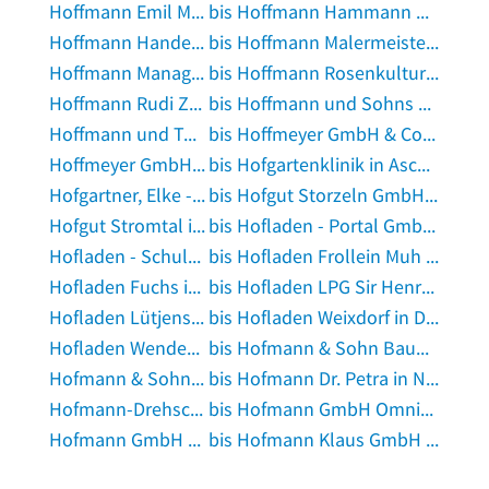
Hoffmann Emil Margarinefabrik GmbH in Preußisch Oldendorf
bis Hoffmann Hammann Nodorp Steuerberater in Steinkirchen, Kreis Stade
Hoffmann Handel Dienstleistung Gmbh Co. Kg in Moers
bis Hoffmann Malermeister in Bremerhaven
Hoffmann Management Consult GmbH in Lörrach
bis Hoffmann Rosenkulturen in Meckenheim, Rheinland
Hoffmann Rudi Zeltverleih in Traunstein, Oberbayern
bis Hoffmann und Sohns GbR in Fulda
Hoffmann und Tafel Paarberatung in Schwäbisch Hall
bis Hoffmeyer GmbH & Co. KG in Pulheim
Hoffmeyer GmbH & Co.KG Gartenprodukte in Lahnstein
bis Hofgartenklinik in Aschaffenburg
Hofgartner, Elke - Lomi your life in Mülheim an der Ruhr
bis Hofgut Storzeln GmbH Forstwirtschaft in Hilzingen
Hofgut Stromtal in Nordwestuckermark
bis Hofladen - Portal GmbH in Altena, Westfalen
Hofladen - Schultenhof in Mülheim an der Ruhr
bis Hofladen Frollein Muh in Nordkirchen
Hofladen Fuchs in Freinsheim
bis Hofladen LPG Sir Henry in Müncheberg
Hofladen Lütjensee in Lütjensee
bis Hofladen Weixdorf in Dresden
Hofladen Wenderoth in Malsfeld
bis Hofmann & Sohn Bauuntenehmen GmbH in Neuhaus an der Pegnitz
Hofmann & Sohn Bauunternehmen GmbH in Neuhaus an der Pegnitz
bis Hofmann Dr. Petra in Nürnberg, Mittelfranken
Hofmann-Drehschiebermotoren in Gelnhausen
bis Hofmann GmbH Omnibusreisen in Bad Rappenau
Hofmann GmbH Orthopädie-Schuhtechnik in Neumünster, Schleswig-Holstein
bis Hofmann Klaus GmbH in Staudt