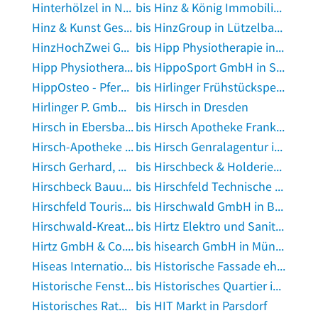
Hinterhölzel in Nürnberg, Mittelfranken
bis Hinz & König Immobilien in Rüsselsheim
Hinz & Kunst Geschenke GmbH & Co.KG in München
bis HinzGroup in Lützelbach, Odenwald
HinzHochZwei GbR Mobile Musikschule u. Veranstaltungsmusik Hinz Daniel u. Nicole Musikschule in Kirchlengern
bis Hipp Physiotherapie in Ulm, Donau
Hipp Physiotherapie Osteopathie Böfingen in Ulm, Donau
bis HippoSport GmbH in Schwäbisch Gmünd
HippOsteo - Pferdeosteopathie / Tiertherapie - Lisa Schmittat in Nieder-Olm
bis Hirlinger Frühstückspension in Burladingen
Hirlinger P. GmbH Malerbetrieb in Gomaringen
bis Hirsch in Dresden
Hirsch in Ebersbach an der Fils
bis Hirsch Apotheke Frank Ueckerseifer e.K. in Wissen, Sieg
Hirsch-Apotheke G + S Apotheken oHG Dr. D. Benz & S. Benz-Klemm Dr. Dieter Benz in Ulm, Donau
bis Hirsch Genralagentur in Stadthagen
Hirsch Gerhard, Nachfolger in München
bis Hirschbeck & Holderied Baubetreuung- Bauträger GmbH in Kissing
Hirschbeck Bauunternehmung GmbH in Bonndorf im Schwarzwald
bis Hirschfeld Technische Gebäudeplanung in Wismar, Mecklenburg
Hirschfeld Touristik Event GmbH & Co. KG in Erfurt
bis Hirschwald GmbH in Berlin
Hirschwald-Kreationen in Rieden, Oberpfalz
bis Hirtz Elektro und Sanitär GmbH in Wadgassen
Hirtz GmbH & Co.KG Gabelstapler und Lagertechnik in Philippsburg, Baden
bis hisearch GmbH in München
Hiseas International GmbH in Hamburg
bis Historische Fassade ehemaliger Pumpen Fabrik in Schwäbisch Gmünd
Historische Fenster GmbH in Flöha
bis Historisches Quartier in Altenkirchen, Westerwald
Historisches Rathaus in Groß-Gerau
bis HIT Markt in Parsdorf