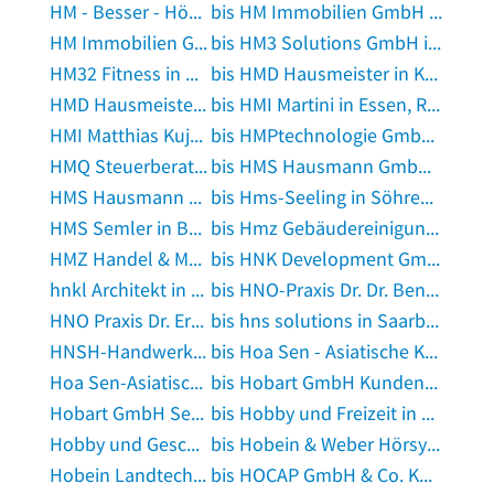
HM - Besser - Hören GmbH in Elsterwerda
bis HM Immobilien GmbH in Moers
HM Immobilien GmbH in München
bis HM3 Solutions GmbH in Prien am Chiemsee
HM32 Fitness in Korbach
bis HMD Hausmeister in Karlsruhe, Baden
HMD Hausmeister-Dienst Bergmann GmbH in Unterhaching
bis HMI Martini in Essen, Ruhr
HMI Matthias Kujawa in Berlin
bis HMPtechnologie GmbH in Halsenbach
HMQ Steuerberater in Hürtgenwald
bis HMS Hausmann GmbH in Augsburg, Bayern
HMS Hausmann GmbH in Augsburg, Bayern
bis Hms-Seeling in Söhrewald
HMS Semler in Bellheim
bis Hmz Gebäudereinigung in Hamm, Westfalen
HMZ Handel & Marketing Fleischerei Gastronomie in Eislingen, Fils
bis HNK Development GmbH in Berlin
hnkl Architekt in Hannover
bis HNO-Praxis Dr. Dr. Benter in Berlin
HNO Praxis Dr. Erich Gahleitner Dr. Katharina Dalles in Hemau
bis hns solutions in Saarbrücken
HNSH-Handwerk GbR in Hamburg
bis Hoa Sen - Asiatische Küche in Albstadt, Württemberg
Hoa Sen-Asiatische Küche in Recke
bis Hobart GmbH Kundendienst in Gräfelfing
Hobart GmbH Servicecenter Küchentechnik/Bäckereitechnik in Hannover
bis Hobby und Freizeit in Dresden
Hobby und Geschenke in Heilsbronn
bis Hobein & Weber Hörsysteme GbR in Idar-Oberstein
Hobein Landtechnik GmbH in Aschersleben, Sachsen-Anhalt
bis HOCAP GmbH & Co. KG in Detmold