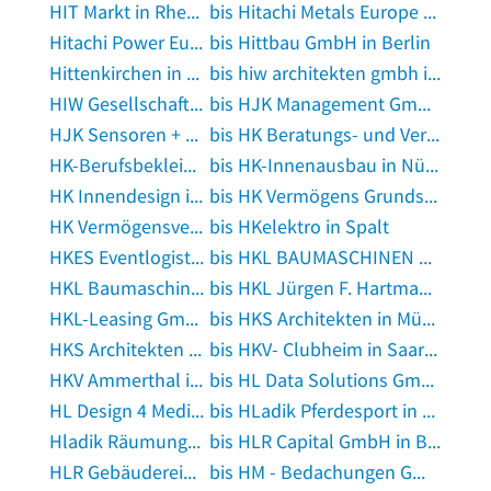
HIT Markt in Rheda-Wiedenbrück
bis Hitachi Metals Europe GmbH in Leonberg, Württemberg
Hitachi Power Europe GmbH in Duisburg
bis Hittbau GmbH in Berlin
Hittenkirchen in Bernau am Chiemsee
bis hiw architekten gmbh in Straubing
HIW Gesellschaft für Warenwirtschaft in Ditzingen
bis HJK Management GmbH in Nattheim
HJK Sensoren + Systeme GmbH & Co. KG Regeltechnik in Friedberg, Bayern
bis HK Beratungs- und Verwaltungs GmbH in Nürnberg, Mittelfranken
HK-Berufsbekleidung.de - HKB24.de - HKM24.de | THC-Blitztest.de | H&K Handel GbR in Stralsund
bis HK-Innenausbau in Nürnberg, Mittelfranken
HK Innendesign in Neumünster, Schleswig-Holstein
bis HK Vermögens Grundstücksverwaltungs GmbH in Wangen im Allgäu
HK Vermögensverwaltungs- gesellschaft mbH in Oberhausen, Rheinland
bis HKelektro in Spalt
HKES Eventlogistik GmbH in Hamburg
bis HKL BAUMASCHINEN GmbH in Heuchelheim, Kreis Gießen
HKL Baumaschinen GmbH in Hohenbrunn
bis HKL Jürgen F. Hartmann WP/StB Wirtschaftsprüfer und Steuerberater in Freiburg im Breisgau
HKL-Leasing GmbH & Co KG in Koblenz am Rhein
bis HKS Architekten in München
HKS Architekten + Gesamtplaner GmbH in Jena
bis HKV- Clubheim in Saarbrücken
HKV Ammerthal in Ammerthal, Oberpfalz
bis HL Data Solutions GmbH in Frankfurt am Main
HL Design 4 Media in Riedlhütte
bis HLadik Pferdesport in Großostheim
Hladik Räumungsservice in Passau
bis HLR Capital GmbH in Bad Nauheim
HLR Gebäudereining in Münster, Westfalen
bis HM - Bedachungen GmbH in Braunschweig