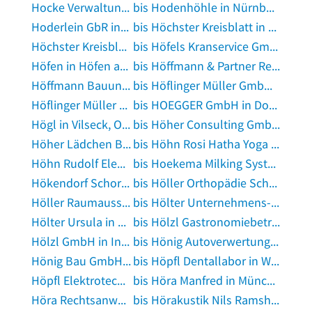
Hocke Verwaltung von Immobilien in Oranienburg
bis Hodenhöhle in Nürnberg, Mittelfranken
Hoderlein GbR in Kronach, Oberfranken
bis Höchster Kreisblatt in Frankfurt am Main
Höchster Kreisblatt Frankfurter Societäts-Druckerei GmbH Anzeigenannahme in Hofheim am Taunus
bis Höfels Kranservice GmbH in Titz
Höfen in Höfen an der Enz
bis Höffmann & Partner Rechtsanwälte in Cloppenburg
Höffmann Bauunternehmung GmbH in Bösel, Oldenburg
bis Höflinger Müller GmbH in Kirchheim bei München
Höflinger Müller GmbH in Landau an der Isar
bis HOEGGER GmbH in Dormagen
Högl in Vilseck, Oberpfalz
bis Höher Consulting GmbH Unternehmensberatung in Stuttgart
Höher Lädchen Bestellcenter Geschenkartikel in Wiehl
bis Höhn Rosi Hatha Yoga in Mannheim
Höhn Rudolf Elektromeister in Gunzenhausen am Altmühlsee
bis Hoekema Milking Systems GmbH in Wietmarschen
Hökendorf Schornsteinfegermeister in Wildeshausen
bis Höller Orthopädie Schuhtechnik Fürstenberg/Olbertz GbR in Leverkusen
Höller Raumausstattung in Eschenbach in der Oberpfalz
bis Hölter Unternehmens- und Wirtschaftsberatung in Gessertshausen
Hölter Ursula in Monzelfeld
bis Hölzl Gastronomiebetrieb in München
Hölzl GmbH in Ingolstadt, Donau
bis Hönig Autoverwertung in Düsseldorf
Hönig Bau GmbH in Großbettlingen
bis Höpfl Dentallabor in Willmering
Höpfl Elektrotechnik in Hutthurm
bis Höra Manfred in Münchberg, Oberfranken
Höra Rechtsanwalt und Notar in Frankfurt am Main
bis Hörakustik Nils Ramshorn Hörakustikbetrieb in Ettlingen