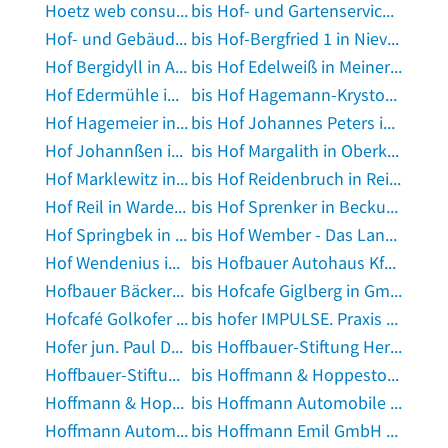
Hoetz web consulting in München
bis Hof- und Gartenservice Multhaup in Groß Plasten
Hof- und Gebäudeservice Sascha-Rene Ullerich in Osnabrück
bis Hof-Bergfried 1 in Nievern
Hof Bergidyll in Attendorn
bis Hof Edelweiß in Meinerzhagen
Hof Edermühle in Reischach, Kreis Altötting
bis Hof Hagemann-Krystosek in Melle, Wiehengebirge
Hof Hagemeier in Rietberg
bis Hof Johannes Peters in Kaiser-Wilhelm-Koog
Hof Johannßen in Neufelderkoog
bis Hof Margalith in Oberkrämer
Hof Marklewitz in Lüchow, Wendland
bis Hof Reidenbruch in Reidenbruch
Hof Reil in Wardenburg
bis Hof Sprenker in Beckum, Westfalen
Hof Springbek in Wesenberg, Schleswig-Holstein
bis Hof Wember - Das Landlädchen in Datteln
Hof Wendenius in Hainau
bis Hofbauer Autohaus KfzBetrieb in Straubing
Hofbauer Bäckerei in Rotthalmünster
bis Hofcafe Giglberg in Gmund am Tegernsee
Hofcafé Golkofer Monika u. Johann März in Egling bei Wolfratshausen
bis hofer IMPULSE. Praxis für Psychotherapie & Hypnosetherapie in Amerdingen
Hofer jun. Paul Dachdeckermeister in Willich
bis Hoffbauer-Stiftung Hermannswerder Heilerziehungspflege-Fernunterricht in Potsdam
Hoffbauer-Stiftung Hermannswerder Technischer Leiter in Potsdam
bis Hoffmann & Hoppestock GmbH in Ilsenburg, Harz
Hoffmann & Hoppestock GmbH in Wernigerode
bis Hoffmann Automobile Inh. Frank Hoffmann in Langlingen bei Celle
Hoffmann Automobile Inh. Frank Hoffmann in Zweibrücken, Pfalz
bis Hoffmann Emil GmbH Kunststofftechnik in Schwäbisch Gmünd