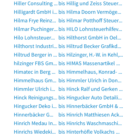
Hiller Consulting in Mönchengladbach
bis Hillig und Zeiss Steuerberatungsgesellschaft in Frankfurt am Main
Hilligardt GmbH in Walheim, Württemberg
bis Hilma Doorn Vermögensberatung in Neulußheim
Hilma Frye Reinzeichnerei in Niederdorfelden
bis Hilmar Potthoff Steuerberater in Pfinztal
Hilmar Puchinger Transportunternehmen in Forchheim, Oberfranken
bis HILO Lohnsteuerhilfeverein e.V. - Beratungsstelle Daniel Bahn in Oberthulba
Hilo Lohnsteuerhilfeverein e.V. Alexander Hartmann Steuerberater in Beverungen
bis Hilthorst GmbH in Oelde, Westfalen
Hilthorst Industrieller Sonderbau u. Handel mit Baustoffen, Hubertus in Oelde, Westfalen
bis Hiltrud Becker Grafikdesign in Saarbrücken
Hiltrud Berger in Oppach
bis Hilzinger, H.-W. in Kehl, Rhein
hilzinger FBS GmbH in Zülpich
bis HIMAS Massenartikel GmbH in Saal an der Donau
Himatec in Berg bei Neumarkt in der Oberpfalz
bis Himmelhaus, Konrad- R. Dipl.-Ing. Architekt in Hattingen, Ruhr
Himmelhaus GmbH & Co. KG Bauunternehmen in Ahaus
bis Himmler Ulrich in Donaueschingen
Himmler Ulrich in Hüfingen
bis Hinck Ralf und Gerken Felix GbR in Zeven
Hinck Reinigungsservice in Bargstedt, Kreis Stade
bis Hingucker Auto Detailing in Bad Oeynhausen
Hingucker Deko in Bremen
bis Hinnerbäcker GmbH & Co. KG Fil. Berstadt im Edeka in Wölfersheim
Hinnerbäcker GmbH & Co. KG Fil. Florstadt in Florstadt
bis Hinrich Matthiesen Ackerbau in Risum-Lindholm
Hinrich Medau Ingenieurbüro in Bad Säckingen
bis Hinrichs Waschmaschinen aus zweiter Hand in Delmenhorst
Hinrichs Wiedeking Partner GbR Steuerberatung und Wirtschaftsprüfung in Detmold
bis Hinterhöfle Volkachs Wein- Biergarten in Volkach