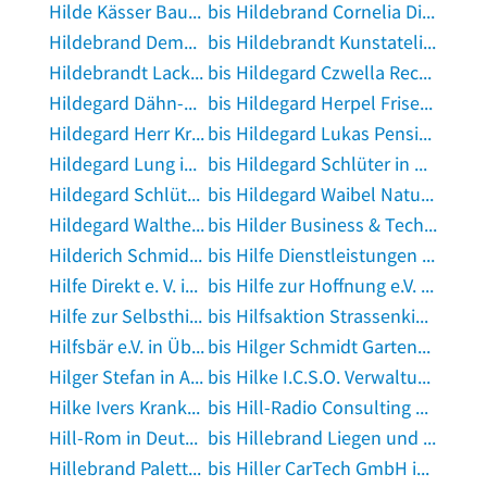
Hilde Kässer Bauuntern. in Affalterbach, Württemberg
bis Hildebrand Cornelia Die FinancialArcitects AG in Nagold
Hildebrand Demontage u. Entsorgung v. Produktionsanlagen in Mannheim
bis Hildebrandt Kunstatelier in Beckum, Westfalen
Hildebrandt Lackiererei in Hannover
bis Hildegard Czwella Rechtsanwältin in Berlin
Hildegard Dähn-Pipa Kosmetik- und Fußpflege in Hiddenhausen
bis Hildegard Herpel Friseur in Bonn
Hildegard Herr Kräuterfrau in Münchhausen am Christenberg
bis Hildegard Lukas Pension in Hirschhorn, Neckar
Hildegard Lung in Herzogenrath
bis Hildegard Schlüter in Soltau
Hildegard Schlütz Bäckermeister in Paderborn
bis Hildegard Waibel Naturheilpraxis in Lauben, Oberallgäu
Hildegard Walther Stimmpädagogin in Hamburg
bis Hilder Business & Technology in Lienen, Westfalen
Hilderich Schmidt in Schwarzenbruck
bis Hilfe Dienstleistungen in Hage, Ostfriesland
Hilfe Direkt e. V. in Bonn
bis Hilfe zur Hoffnung e.V. Hoffnung für Obdachlose und Kinder in Sierra Leone in Steineroth
Hilfe zur Selbsthilfe - Dritte Welt e.V. in Dossenheim
bis Hilfsaktion Strassenkinder in Kinshasa-Kongo e.V. in Völklingen
Hilfsbär e.V. in Überlingen, Bodensee
bis Hilger Schmidt Gartenbau in Oschatz
Hilger Stefan in Aying
bis Hilke I.C.S.O. Verwaltungsgesellschaft mbH in Uslar
Hilke Ivers Krankengymnastik in Hamburg
bis Hill-Radio Consulting GmbH in Meddewade
Hill-Rom in Deutschland
bis Hillebrand Liegen und Sitzen Bettenfachgeschäft in Kassel, Hessen
Hillebrand Paletten Handel und Service in Veitsbronn
bis Hiller CarTech GmbH in Wurmberg, Württemberg