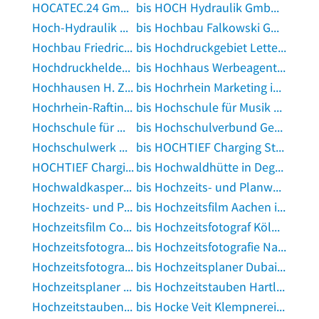
HOCATEC.24 GmbH in Hamm, Westfalen
bis HOCH Hydraulik GmbH in Steinach, Baden
Hoch-Hydraulik GmbH in Zell am Harmersbach
bis Hochbau Falkowski GmbH in Luckau, Niederlausitz
Hochbau Friedrich Wolf GmbH & Co. KG in Bad Harzburg
bis Hochdruckgebiet Letterpress Manufaktur in Heek
Hochdruckhelden Reinigungsservice in Tönisvorst
bis Hochhaus Werbeagentur GmbH in Köln
Hochhausen H. Zelteverleih und Gaststättenbetrieb OHG in Bedburg, Erft
bis Hochrhein Marketing in Lauchringen
Hochrhein-Rafting.de in Küssaberg
bis Hochschule für Musik Detmold in Detmold
Hochschule für Musik Detmold in Detmold
bis Hochschulverbund Gesundheitsfachberufe e.V. in Berlin
Hochschulwerk Witten/Herdecke e.V. in Witten
bis HOCHTIEF Charging Station in Oberhausen, Rheinland
HOCHTIEF Charging Station in Oberhausen, Rheinland
bis Hochwaldhütte in Deggendorf
Hochwaldkasperletheater in Wadern
bis Hochzeits- und Planwagenfahrten Fried in Heimbuchenthal
Hochzeits- und Portraitfotografin Stephanie Scharschmidt in Elsterberg, Vogtland
bis Hochzeitsfilm Aachen in Aachen
Hochzeitsfilm Cologne in Köln
bis Hochzeitsfotograf Köln - ANUANET Studio in Köln
Hochzeitsfotograf Köln | Kevin Biberbach in Köln
bis Hochzeitsfotografie Nadine Brinkmann in Korschenbroich
Hochzeitsfotografie Noah in Bornheim, Rheinland
bis Hochzeitsplaner Dubai | Freie Trauungen | Heiratsantrag in Rösrath
Hochzeitsplaner München in Straßlach-Dingharting
bis Hochzeitstauben Hartl in Innernzell
Hochzeitstauben Heusenstamm in Heusenstamm
bis Hocke Veit Klempnerei und Installation in Klingenberg, Sachsen