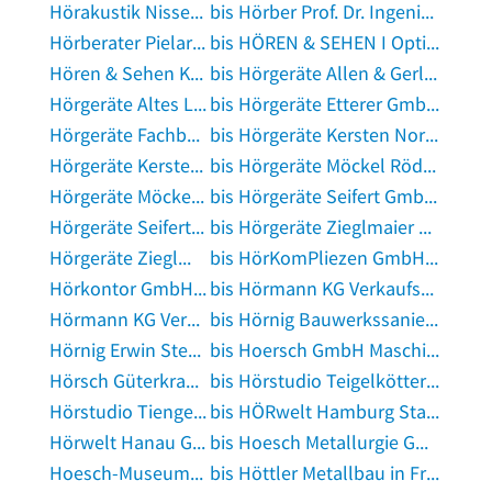
Hörakustik Nissen in Hohenwestedt
bis Hörber Prof. Dr. Ingenieurbüro für Innovative Tech Ingenieurbüro in Berlin
Hörberater Pielartzik GmbH in Krefeld
bis HÖREN & SEHEN I Optiker und Akustiker Markkleeberg in Markkleeberg
Hören & Sehen Kai Linnebacher in Lauterecken
bis Hörgeräte Allen & Gerland in Vlotho
Hörgeräte Altes Land in Hollern-Twielenfleth
bis Hörgeräte Etterer GmbH & Co. KG in Pentling
Hörgeräte Fachberatung Becker GmbH in Rüsselsheim
bis Hörgeräte Kersten Nord GmbH in Itzehoe
Hörgeräte Kersten Nord GmbH in Neumünster, Schleswig-Holstein
bis Hörgeräte Möckel Rödental in Rödental
Hörgeräte Möckel Rudolstadt in Rudolstadt
bis Hörgeräte Seifert GmbH in Gauting
Hörgeräte Seifert GmbH in Geretsried
bis Hörgeräte Zieglmaier GmbH & Co. KG in Dingolfing
Hörgeräte Zieglmaier GmbH & Co. KG in Eggenfelden
bis HörKomPliezen GmbH in Pliezhausen
Hörkontor GmbH in Rostock
bis Hörmann KG Verkaufsgesellschaft in Kaltenkirchen, Schleswig-Holstein
Hörmann KG Verkaufsgesellschaft in Steinhagen, Westfalen
bis Hörnig Bauwerkssanierung GmbH in Aschaffenburg
Hörnig Erwin Steuerberater in Kaufbeuren
bis Hoersch GmbH Maschinen und Werkzeuge in Krefeld
Hörsch Güterkraftverkehr in Setzingen
bis Hörstudio Teigelkötter & Steinberg | Bönen in Bönen
Hörstudio Tiengen GmbH Hörgerätefachgeschäft in Waldshut-Tiengen
bis HÖRwelt Hamburg Standort Barmbek in Hamburg
Hörwelt Hanau GbR in Hanau
bis Hoesch Metallurgie GmbH in Düren, Rheinland
Hoesch-Museum in Dortmund
bis Höttler Metallbau in Fröndenberg, Ruhr