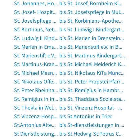
St. Johannes, Hollasch in Senden, Westfalen
bis St. Josef, Bornheim Kindertagesstätte in Frankfurt am Main
St. Josef- Hospital Troisdorf Zentralsterilisation der GFO in Troisdorf
bis St. Josefspflege in Mulfingen an der Jagst
St. Josefspflege Kinderheim in Ludwigshafen am Rhein
bis St. Korbinians-Apotheke Dr. Martina Haasemann e.K. in Unterschleißheim
St. Korthaus, Net-Records Musikhandel in Wuppertal
bis St. Ludwig I Kindergarten in München
St. Ludwig II Kindergarten in München
bis St. Marien in Drensteinfurt
St. Marien in Emskirchen
bis St. Marienstift e.V. in Bochum
St. Marienstift e.V. in Bochum
bis St. Martinus Kindergarten in Hildesheim
St. Martinus-Krankenhaus in Düsseldorf
bis St. Michael Meiderich Kindergarten in Duisburg
St. Michael Mesnerei Herr Schmidt in Schwäbisch Hall
bis St. Nikolaus KiTa Münchsteinach in Münchsteinach
St. Nikolaus Offener Jugendtreff St. Nikolaus/Christkönig in Rosenheim, Oberbayern
bis St. Peter Propstei Pfarrbüro in Recklinghausen, Westfalen
St. Peter Rheinhausen Gemeindebüro in Duisburg
bis St. Remigius in Hambrücken
St. Remigius in Ingelheim am Rhein
bis St. Thaddäus Sozialstation Tagespflege in Augsburg, Bayern
St. Thekla in Welden bei Augsburg
bis St. Vinzenz Hospital - Klinik für Diagnostische und Interventionelle Radiologie in Köln
St. Vinzenz-Hospital Allgemein- u. Visceralchirurgie in Dinslaken
bis St.Antonius in Trier
St.Antonius Alten- und Pflegeheim in Mengkofen
bis St-dienstleistungen in Kollweiler
St Dienstleistungen in Troisdorf
bis St.Hedwig-St.Petrus Canisius in Oberursel, Taunus