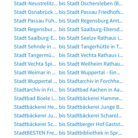
Stadt-Neustrelitz in Neustrelitz
bis Stadt Oschersleben (Bode) in Oschersleben, Bode
Stadt Osnabrück Der Oberbürgermeister in Osnabrück
bis Stadt Passau Friedhofsamt in Passau
Stadt Passau Führerscheinauskunftsstelle in Passau
bis Stadt Regensburg Amt für Jugend und Familie in Regensburg
Stadt Regensburg Amt für kommunale Jugendarbeit der Stadt Regensburg in Regensburg
bis Stadt Saalburg-Ebersdorf Bürgerservice in Saalburg-Ebersdorf
Stadt Saalburg-Ebersdorf Hauptamt in Saalburg-Ebersdorf
bis Stadt Seelze Rathaus in Seelze
Stadt Sehnde in Sehnde
bis Stadt Tangerhütte in Tangerhütte
Stadt Tangermünde - Freibad in Tangermünde
bis Stadt Vechta Rathaus in Vechta
Stadt Vechta Spieker Langförden in Vechta
bis Stadt Weilheim Rathaus in Weilheim in Oberbayern
Stadt Weimar in Weimar, Thüringen
bis Stadt Wuppertal - Einwohnermeldeamt in Wuppertal
Stadt Wuppertal Ausländerbehörde in Wuppertal
bis Stadtarchiv in Forchheim, Oberfranken
Stadtarchiv in Friedberg, Bayern
bis Stadtbad Aachen in Aachen
Stadtbad Boele in Hagen, Westfalen
bis Stadtbäckerei Hammer Straße in Düsseldorf
Stadtbäckerei Heiner Tamke GmbH Bäckerei in Visselhövede
bis Stadtbäckerei Junge Bäckerei in Schwerin, Mecklenburg
Stadtbäckerei Junge Bäckerei in Sereetz
bis Stadtbäckerei Scharold OHG in Friedberg, Bayern
Stadtbäckerei Scharold OHG Bäckerei in Altomünster
bis Stadtberger Hof Gaststätte Restaurant in Stadtbergen
StadtBESTEN Freiburg in Freiburg im Breisgau
bis Stadtbibliothek in Sprockhövel