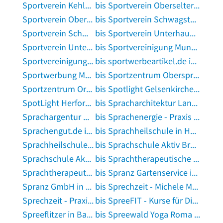
Sportverein Kehlen in Meckenbeuren
bis Sportverein Oberselters E.V. Sportheim in Bad Camberg
Sportverein Oberthingau in Unterthingau
bis Sportverein Schwagstorf in Ostercappeln
Sportverein Schwaig bei Nürnberg e.V. in Schwaig bei Nürnberg
bis Sportverein Unterhaun in Hauneck
Sportverein Unterhausen e.V. in Weilheim in Oberbayern
bis Sportvereinigung Munster e.V. in Munster, Örtze
Sportvereinigung Neusatz e.V. 1949 Clubhaus in Bühl, Baden
bis sportwerbeartikel.de in Grub am Forst
Sportwerbung Müller UG (haftungsbeschränkt) in Fürth, Bayern
bis Sportzentrum Obersprucke in Guben
Sportzentrum Orpheum in Mühltal, Hessen
bis Spotlight Gelsenkirchen in Gelsenkirchen
SpotLight Herford Mietregale in Herford
bis Spracharchitektur Landskron in Magdeburg
Sprachargentur Bonnes Karine Bonnes in Bocholt
bis Sprachenergie - Praxis für Logopädie in Neustadt bei Coburg
Sprachengut.de in Stuttgart
bis Sprachheilschule in Halle, Saale
Sprachheilschule in Hamburg
bis Sprachschule Aktiv Braunschweig in Braunschweig
Sprachschule Aktiv Bremen in Bremen
bis Sprachtherapeutische Praxis Monika Tillmanns-Karus in Hürth, Rheinland
Sprachtherapeutische Praxis Rennerod Inh. A. Brüggemann in Rennerod, Westerwald
bis Spranz Gartenservice in Dettingen unter Teck
Spranz GmbH in Koblenz am Rhein
bis Sprechzeit - Michele Morjan Logopädische Praxis in Jüchen
Sprechzeit - Praxis für Logopädie in Hamburg
bis SpreeFIT - Kurse für Dich in Berlin
Spreeflitzer in Bad Saarow
bis Spreewald Yoga Roma Casley in Lübbenau, Spreewald