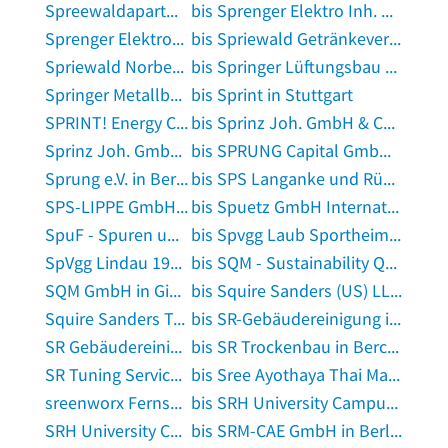
Spreewaldapartments Kossatz in Lübben, Spreewald
bis Sprenger Elektro Inh. Christian Sprenger in Ebertsheim, Pfalz
Sprenger Elektrotechnik in Nidderau, Hessen
bis Spriewald Getränkevertrieb in Salzhemmendorf
Spriewald Norbert Dipl.-Ing. Ingenieur-Büro für KFZ-Technik GmbH KFZ-Sachverständiger in Bergisch Gladbach
bis Springer Lüftungsbau UG (haftungsbeschränkt) in Feuchtwangen
Springer Metallbau GmbH in Steinebach, Sieg
bis Sprint in Stuttgart
SPRINT! Energy Consulting GmbH in Essen, Ruhr
bis Sprinz Joh. GmbH & Co. in Grünkraut
Sprinz Joh. GmbH & Co.KG Sanitärausstattung in Grünkraut
bis SPRUNG Capital GmbH in Frankfurt am Main
Sprung e.V. in Bernburg, Saale
bis SPS Langanke und Rüeck GmbH in Ostfildern
SPS-LIPPE GmbH in Detmold
bis Spuetz GmbH International Business Consulting in Köln
SpuF - Spuren und Fährten GmbH in Langquaid
bis Spvgg Laub Sportheim in Prichsenstadt
SpVgg Lindau 1919 e.V. Vereinsheim in Lindau, Bodensee
bis SQM - Sustainability Quality Management in Hannover
SQM GmbH in Ginsheim-Gustavsburg
bis Squire Sanders (US) LLP Rechtsanwälte Steuerberater in Frankfurt am Main
Squire Sanders Treuhand GmbH in Frankfurt am Main
bis SR-Gebäudereinigung in Salzgitter
SR Gebäudereinigung in Strausberg
bis SR Trockenbau in Berchtesgaden
SR Tuning Service in Eschweiler, Rheinland
bis Sree Ayothaya Thai Massage & Spa in Memmingen
sreenworx Fernsehen Film New Media GmbH in Köln
bis SRH University Campus Hamm in Hamm, Westfalen
SRH University Campus Köln in Köln
bis SRM-CAE GmbH in Berlin