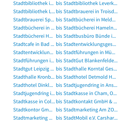
Stadtbibliothek in Stade, Niederelbe
bis Stadtbibliothek Leverkusen in Leverkusen
Stadtbibliothek Limbach-Oberfrohna in Limbach-Oberfrohna
bis Stadtbrauerei in Troisdorf
Stadtbrauerei Spalt in Spalt
bis Stadtbücherei in Meldorf
Stadtbücherei in Mellrichstadt
bis Stadtbücherei Hameln in Hameln
Stadtbücherei Hauptstelle in Celle
bis Stadtbusbüro Bünde in Bünde
Stadtcafe in Bad Kissingen
bis Stadtentwicklungsgesellschaft in Würselen
Stadtentwicklungsgesellschaft Bau- und Siedlungsgesellschaft Neubrandenburg mbH in Neubrandenburg, Mecklenburg
bis Stadtführungen in Münster in Senden, Westfalen
Stadtführungen in Oldenburg in Oldenburg, Oldenburg
bis StadtGut Blankenfelde e.V. in Berlin
Stadtgut Leipzig Graßdorf GmbH in Taucha bei Leipzig
bis Stadthalle Korntal Gesch.St. in Korntal-Münchingen
Stadthalle Kronberg in Kronberg im Taunus
bis Stadthotel Detmold Hotelbetrieb in Detmold
Stadthotel Dinklage in Dinklage
bis Stadtjugendring in Ansbach, Mittelfranken
Stadtjugendring in Aschaffenburg
bis Stadtkasse in Cham, Oberpfalz
Stadtkasse in Colditz
bis Stadtkontakt GmbH & Co. KG in Bremen
Stadtkontor GmbH in Potsdam
bis Stadtmarketing Am ZOB in Flensburg
Stadtmarketing Arnstadt GmbH in Arnstadt
bis StadtMobil e.V. Carsharing, Filiale Ludwigsburg in Ludwigsburg, Württemberg