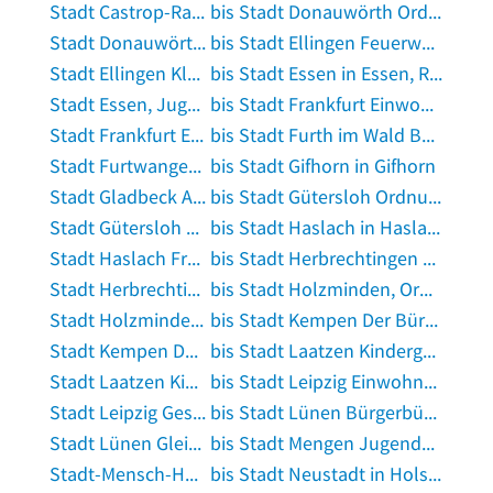
Stadt Castrop-Rauxel Trafo in Castrop-Rauxel
bis Stadt Donauwörth Ordnungsamt in Donauwörth
Stadt Donauwörth Stadtbad in Donauwörth
bis Stadt Ellingen Feuerwehrgerätehaus in Ellingen, Bayern
Stadt Ellingen KlärAnl. in Ellingen, Bayern
bis Stadt Essen in Essen, Ruhr
Stadt Essen, Jugendamt, Kinder- und Familienbüro in Essen, Ruhr
bis Stadt Frankfurt Einwohnermeldeamt Außenstelle Fechenheim in Frankfurt am Main
Stadt Frankfurt Einwohnermeldeamt Bergen-Enkheim in Frankfurt am Main
bis Stadt Furth im Wald Bürgerbüro Einwohnermeldeamt Fundamt Passamt in Furth im Wald
Stadt Furtwangen in Furtwangen im Schwarzwald
bis Stadt Gifhorn in Gifhorn
Stadt Gladbeck Amt für Jugend und Familie in Gladbeck
bis Stadt Gütersloh Ordnungsamt in Gütersloh
Stadt Gütersloh Rathaus Gütersloh Auskunft in Gütersloh
bis Stadt Haslach in Haslach im Kinzigtal
Stadt Haslach Freibad in Haslach im Kinzigtal
bis Stadt Herbrechtingen Kulturzentrum Kloster und Bücherei in Herbrechtingen
Stadt Herbrechtingen Musikschule in Herbrechtingen
bis Stadt Holzminden, Ordnungsamt in Holzminden
Stadt Holzminden, Sportzentrum in Holzminden
bis Stadt Kempen Der Bürgermeister in Kempen, Niederrhein
Stadt Kempen Der Bürgermeister in Kempen, Niederrhein
bis Stadt Laatzen Kindergarten in Laatzen bei Hannover
Stadt Laatzen Kindertagesstätte in Laatzen bei Hannover
bis Stadt Leipzig Einwohnermeldeamt der Stadt Leipzig in Leipzig
Stadt Leipzig Gesundheitsamt in Leipzig
bis Stadt Lünen Bürgerbüro in Lünen
Stadt Lünen Gleichstellung-Frauenbüro in Lünen
bis Stadt Mengen Jugendmusikschule Verwaltung in Mengen, Württemberg
Stadt-Mensch-Hund in Quickborn, Kreis Pinneberg
bis Stadt Neustadt in Holstein Volkshochschule Stadtarchiv in Neustadt, Schleswig-Holstein