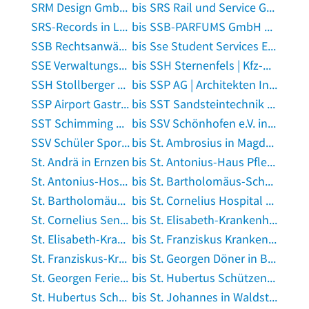
SRM Design GmbH in Bocholt
bis SRS Rail und Service GmbH in Essen, Ruhr
SRS-Records in Ludwigshafen am Rhein
bis SSB-PARFUMS GmbH Kosmetik in Günzburg
SSB Rechtsanwälte in München
bis Sse Student Services Europe Gmbh in Berlin
SSE Verwaltungs-GmbH in Kronach, Oberfranken
bis SSH Sternenfels | Kfz-Sachverständigenbüro Kaiser in Sternenfels
SSH Stollberger Sanitär + Heizungsgroßhandel in Niederdorf bei Stollberg
bis SSP AG | Architekten Ingenieure Integrale Planung in Bochum
SSP Airport Gastronomie Flughafen Berlin-Tegel in Berlin
bis SST Sandsteintechnik GmbH in Vechta
SST Schimming SystemTec in Hainburg, Hessen
bis SSV Schönhofen e.V. in Nittendorf
SSV Schüler Sportverein Hamburg e.V. in Herzberg am Harz
bis St. Ambrosius in Magdeburg
St. Andrä in Ernzen
bis St. Antonius-Haus Pflegeheim in Schöppingen
St. Antonius-Hospital gGmbH in Kleve, Niederrhein
bis St. Bartholomäus-Schützen- bruderschaft Tietelsen e. V. Gisbert Waldeyer in Beverungen
St. Bartholomäus Senne Kindertagesstätte in Bielefeld
bis St. Cornelius Hospital Dülken in Viersen
St. Cornelius Seniorenhaus in Viersen
bis St. Elisabeth-Krankenhaus GmbH Köln-Hohenlind, Krankenpflegeschule in Köln
St. Elisabeth-Krankenhaus GmbH Köln-Hohenlind, Medizinische Klinik Prof. Dr. Ch. Pohl in Köln
bis St. Franziskus Krankenhaus in Aachen
St. Franziskus-Krankenhaus Eitorf GmbH in Eitorf
bis St. Georgen Döner in Bayreuth
St. Georgen Ferienhaus in Wismar, Mecklenburg
bis St. Hubertus Schützen- Bruderschaft Hemmersbach 1875 Hermann Steven in Kerpen, Rheinland
St. Hubertus Schützenbruder- schaft Köln-Bickendorf e.V. in Köln
bis St. Johannes in Waldstetten, Württemberg