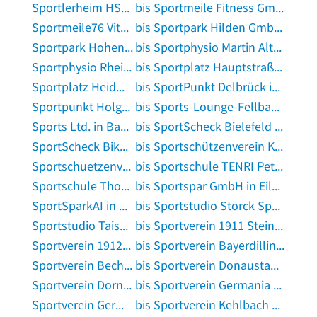
Sportlerheim HSV Gröbern in Muldestausee
bis Sportmeile Fitness GmbH in Bonn
Sportmeile76 Vitali Dutt in Friesenheim, Baden
bis Sportpark Hilden GmbH in Hilden
Sportpark Hohentwiel in Hilzingen
bis Sportphysio Martin Althoff in Essen, Ruhr
Sportphysio Rhein Main in Bad Homburg vor der Höhe
bis Sportplatz Hauptstraße in Herne, Westfalen
Sportplatz Heidmarkstadion in Bad Fallingbostel
bis SportPunkt Delbrück in Delbrück
Sportpunkt Holger u. Peter Intveen GbR in Lemgo
bis Sports-Lounge-Fellbach in Fellbach, Württemberg
Sports Ltd. in Bad Oeynhausen
bis SportScheck Bielefeld in Bielefeld
SportScheck Bikeservice in Taufkirchen, Kreis München
bis Sportschützenverein Kleinsachsenheim in Sachsenheim, Württemberg
Sportschuetzenverein Kritzmow in Kritzmow
bis Sportschule TENRI Petra Strenzke in Bad Segeberg
Sportschule Thormeyer in Großenhain, Sachsen
bis Sportspar GmbH in Eilenburg
SportSparkAI in Seelze
bis Sportstudio Storck Sportstudio in Hungen
Sportstudio Taiso in Göppingen
bis Sportverein 1911 Steinhaus in Petersberg, Kreis Fulda
Sportverein 1912 in Mainz am Rhein
bis Sportverein Bayerdilling e.V. in Rain am Lech
Sportverein Bechen 1930 in Kürten
bis Sportverein Donaustauf e.V. TennisAbt. in Donaustauf
Sportverein Dornach e. V. in Aschheim
bis Sportverein Germania 1920 Ulmbach in Steinau an der Straße
Sportverein Germania Fachsenfeld 1912 e.V. in Aalen, Württemberg
bis Sportverein Kehlbach e.V. Sportheim in Steinbach am Wald