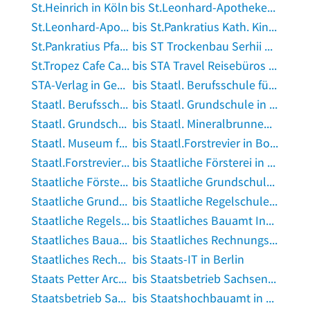
St.Heinrich in Köln
bis St.Leonhard-Apotheke Florian Wild in Vilseck, Oberpfalz
St.Leonhard-Apotheke Jarkko Seidel in Kirchheim in Schwaben
bis St.Pankratius Kath. Kindergarten in Ostrach
St.Pankratius Pfarramt in Singen, Hohentwiel
bis ST Trockenbau Serhii Tytarenko in Bruchmühlbach-Miesau
St.Tropez Cafe Cafeteria in Köln
bis STA Travel Reisebüros in Frankfurt am Main
STA-Verlag in Gessertshausen
bis Staatl. Berufsschule für das Gastgewerbe in Bad Wörishofen
Staatl. Berufsschule Hauswirtschaft und Kinderpflege in Kaufbeuren
bis Staatl. Grundschule in München
Staatl. Grundschule in München
bis Staatl. Mineralbrunnen AG Bad Brückenau in Bad Brückenau
Staatl. Museum für Naturkunde in Karlsruhe, Baden
bis Staatl.Forstrevier in Bonndorf im Schwarzwald
Staatl.Forstrevier Fischbach Stocker in Ummendorf, Kreis Biberach an der Riß
bis Staatliche Försterei in Lohe-Föhrden
Staatliche Försterei in Tangstedt, Kreis Stormarn
bis Staatliche Grundschule Peter Andreas Hansen in Gotha, Thüringen
Staatliche Grundschule Plaue in Plaue, Thüringen
bis Staatliche Regelschule 25 in Erfurt
Staatliche Regelschule 27 Willy-Brandt-Schule in Erfurt
bis Staatliches Bauamt Ingolstadt Straßenmeisterei in Eichstätt, Bayern
Staatliches Bauamt Ingolstadt Straßenmeisterei Neuburg in Neuburg an der Donau
bis Staatliches Rechnungsprüfungsamt in Ansbach, Mittelfranken
Staatliches Rechnungsprüfungsamt in Arnsberg, Westfalen
bis Staats-IT in Berlin
Staats Petter Architekturbüro in Lohne, Oldenburg
bis Staatsbetrieb Sachsenforst in Lauter-Bernsbach
Staatsbetrieb Sachsenforst - Revier Niesky Forstverwaltung in Niesky
bis Staatshochbauamt in Weißenfels, Saale