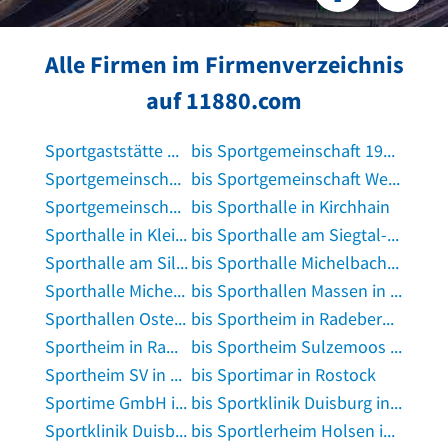
Alle Firmen im Firmenverzeichnis
auf 11880.com
Sportgaststätte Neckarau in Nürtingen
bis Sportgemeinschaft 1945 e.V. SG Dielheim in Dielheim
Sportgemeinschaft 1945 Marköbel e.V. in Hammersbach, Hessen
bis Sportgemeinschaft Wernswig- Waßmuthshausen Gerhard Fröde in Homberg, Efze
Sportgemeinschaft Westensee in Groß Vollstedt
bis Sporthalle in Kirchhain
Sporthalle in Klein Berßen
bis Sporthalle am Siegtal-Gymnasium in Eitorf
Sporthalle am Silberkamp in Peine
bis Sporthalle Michelbach in Aglasterhausen
Sporthalle Michelbach in Öhringen
bis Sporthallen Massen in Unna
Sporthallen Osterwieck, Ratsgarten in Osterwieck
bis Sportheim in Radeberg, Sachsen
Sportheim in Ramstein-Miesenbach
bis Sportheim Sulzemoos in Sulzemoos
Sportheim SV in Dürmentingen
bis Sportimar in Rostock
Sportime GmbH in Langen, Hessen
bis Sportklinik Duisburg in Duisburg
Sportklinik Duisburg GmbH & Co. KG Facharztpraxis für Chirurgie in Duisburg
bis Sportlerheim Holsen in Bünde