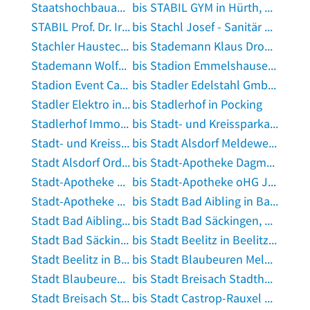
Staatshochbauamt Lüneburg Bauleitung Uelzen in Uelzen, Lüneburger Heide
bis STABIL GYM in Hürth, Rheinland
STABIL Prof. Dr. Iris Burkholder in Zweibrücken, Pfalz
bis Stachl Josef - Sanitär & Heizungsbau in Hohenpolding
Stachler Haustechnik GmbH & Co. KG in Liebenburg
bis Stademann Klaus Drogerie in Lübeck
Stademann Wolfgang Heizung-Sanitär in Murnau am Staffelsee
bis Stadion Emmelshausen in Emmelshausen
Stadion Event Catering GmbH in Dresden
bis Stadler Edelstahl GmbH & Co. KG in Herford
Stadler Elektro in Schwörstadt
bis Stadlerhof in Pocking
Stadlerhof Immobilien GmbH & Co. KG in Warngau
bis Stadt- und Kreissparkasse Erlangen Höchstadt Herzogenaurach Geschäftsstelle Röttenbach in Röttenbach bei Forchheim
Stadt- und Kreissparkasse Erlangen Höchstadt Herzogenaurach Geschäftsstelle Weisendorf in Weisendorf
bis Stadt Alsdorf Meldewesen in Alsdorf, Rheinland
Stadt Alsdorf Ordnungsamt Alsdorf in Alsdorf, Rheinland
bis Stadt-Apotheke Dagmar Vollbrecht in Friesack
Stadt-Apotheke Dagmar Wieser in Geisingen, Baden
bis Stadt-Apotheke oHG Josef Daiminger in Rötz, Oberpfalz
Stadt-Apotheke oHG Karl Ludwig Steger in Eggenfelden
bis Stadt Bad Aibling in Bad Aibling
Stadt Bad Aibling in Bad Aibling
bis Stadt Bad Säckingen, Sozialamt, Wohngeld in Bad Säckingen
Stadt Bad Säckingen Ordnungsamt in Bad Säckingen
bis Stadt Beelitz in Beelitz, Mark
Stadt Beelitz in Beelitz, Mark
bis Stadt Blaubeuren Meldeamt in Blaubeuren
Stadt Blaubeuren Ordnung, Soziales in Blaubeuren
bis Stadt Breisach Stadthalle in Breisach am Rhein
Stadt Breisach Standesamt in Breisach am Rhein
bis Stadt Castrop-Rauxel Standesamt in Castrop-Rauxel