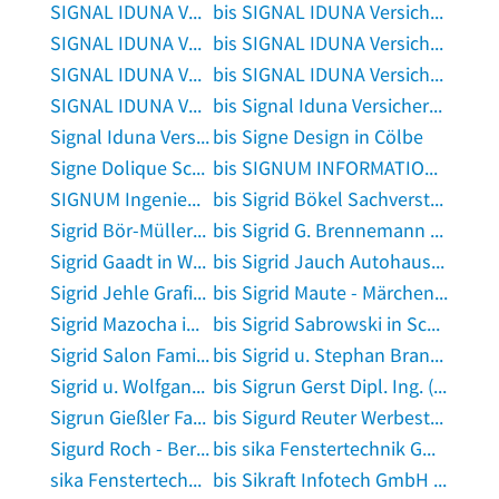
SIGNAL IDUNA Versicherung Manfred Tiimus in Bruck, Oberbayern
bis SIGNAL IDUNA Versicherung Michel Schropp - Versicherungsagentur in Deggendorf
SIGNAL IDUNA Versicherung Michele Sauerteig - Versicherungsagentur in Dresden
bis SIGNAL IDUNA Versicherung Reinhard Pohlmann - Versicherungsagentur in Hoppegarten, Mark
SIGNAL IDUNA Versicherung Renate Rodriguez Generosa - Versicherungsagentur in Garbsen
bis SIGNAL IDUNA Versicherung Thomas Haas in Walzbachtal
SIGNAL IDUNA Versicherung Thomas Hagenberger - Versicherungsagentur in Karlsfeld bei München
bis Signal Iduna Versicherungen Thomas Groß in Witten
Signal Iduna Versicherungen u. Finanzen Steffen Schiller in Bitterfeld-Wolfen
bis Signe Design in Cölbe
Signe Dolique Schmuckatelier Signe Dolique in Pantenburg
bis SIGNUM INFORMATION GmbH in Merseburg
SIGNUM Ingenieurbüro für Umwelt u. Qualität in Haltern am See
bis Sigrid Bökel Sachverständigenbüro in Berlin
Sigrid Bör-Müller Psychotherapeutin in Memmingen
bis Sigrid G. Brennemann - Fachanwaltskanzlei für Arbeits- und Sozialrecht in Hanau
Sigrid Gaadt in Wiehl
bis Sigrid Jauch Autohaus in Epfendorf
Sigrid Jehle Grafikdesign in Reutlingen
bis Sigrid Maute - Märchenfreude in Balingen
Sigrid Mazocha in Bad Neuenahr-Ahrweiler
bis Sigrid Sabrowski in Schönberg, Holstein
Sigrid Salon Family Inh. Wenzel in Nuthe-Urstromtal
bis Sigrid u. Stephan Brandt in Hemer
Sigrid u. Wolfgang Disam Malerfachbetrieb in Bad Saulgau
bis Sigrun Gerst Dipl. Ing. (FH) Freie Architektin in Stuttgart
Sigrun Gießler Fachärztin für Radiologie in Jena
bis Sigurd Reuter Werbestudio in Alzenau in Unterfranken
Sigurd Roch - Berater im Gesundheitswesen in Berlin
bis sika Fenstertechnik GmbH in Gescher
sika Fenstertechnik GmbH in Stadtlohn
bis Sikraft Infotech GmbH in Karlsruhe, Baden