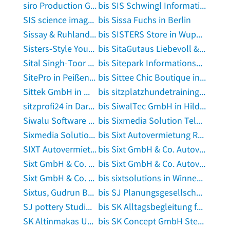
siro Production GmbH in Neunkirchen, Saar
bis SIS Schwingl Informationssysteme GmbH in Wesel am Rhein
SIS science images UG (haftungsbeschränkt) in Hamburg
bis Sissa Fuchs in Berlin
Sissay & Ruhland Immobilien GmbH in Krefeld
bis SISTERS Store in Wuppertal
Sisters-Style Your Fashion oHg in Bad Windsheim
bis SitaGutaus Liebevoll & Handgemacht in Steinbach-Hallenberg, Thüringer Wald
Sital Singh-Toor Textilienhandel in Lippstadt
bis Sitepark Informationsmanagement GmbH in Münster, Westfalen
SitePro in Peißenberg
bis Sittee Chic Boutique in Bergen, Kreis Celle
Sittek GmbH in Widdern
bis sitzplatzhundetraining in Rodgau
sitzprofi24 in Darmstadt
bis SiwalTec GmbH in Hildrizhausen
Siwalu Software GmbH in Havixbeck
bis Sixmedia Solution Telekommunikation in Varel, Jadebusen
Sixmedia Solution Telekommunikation in Wilhelmshaven
bis Sixt Autovermietung Reservierungszentrale International in Rostock
SIXT Autovermietung Rostock in Rostock
bis Sixt GmbH & Co. Autovermietung KG in Homburg, Saar
Sixt GmbH & Co. Autovermietung KG in Husum, Nordsee
bis Sixt GmbH & Co. Autovermietung KG Station am Hauptbahnhof in Berlin
Sixt GmbH & Co. Autovermietung KG Station Attendorn in Finnentrop
bis sixtsolutions in Winnenden, Württemberg
Sixtus, Gudrun Betreuungsbüro Betreuungsbüro in Osnabrück
bis SJ Planungsgesellschaft mbH Architekten und Ingenieure in Bottrop
SJ pottery Studio in Herten, Westfalen
bis SK Alltagsbegleitung für Senioren in Bonn
SK Altinmakas UG (haftungsbeschränkt) in Versmold
bis SK Concept GmbH Steuerberatungsgesellschaft in Hauzenberg, Niederbayern