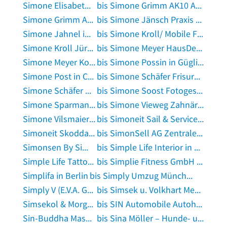
Simone Elisabeth Godfried Schürgers in Selfkant
bis Simone Grimm AK10 Architektur-Innenarchitektur in Düsseldorf
Simone Grimm Architektur in Saarburg, Saar
bis Simone Jänsch Praxis für Physiotherapie in Worpswede
Simone Jahnel in Alsdorf, Rheinland
bis Simone Kroll/ Mobile Fußpflege, Massage und Kosmetik in Königs Wusterhausen
Simone Kroll Jürgen Kroll in Hille
bis Simone Meyer HausDesign International in Kirchheim unter Teck
Simone Meyer Kosmetikstudio in Wallerfangen
bis Simone Possin in Güglingen
Simone Post in Coburg
bis Simone Schäfer Frisurenlädchen in Gensingen
Simone Schäfer Psychotherapeutin in Oberhausen, Rheinland
bis Simone Soost Fotogeschäft in Fürstenberg, Havel
Simone Sparmann Beleuchtungen in Bernburg, Saale
bis Simone Vieweg Zahnärztin in Seligenstadt, Hessen
Simone Vilsmaier in Frontenhausen
bis Simoneit Sail & Service GmbH in Neustadt, Schleswig-Holstein
Simoneit Skodda Rechtsanwälte in Wismar, Mecklenburg
bis SimonSell AG Zentrale in Wohltorf
Simonsen By Simonsen GmbH Herrenmodegeschäft in Hamburg
bis Simple Life Interior in München
Simple Life Tattoo in Halle, Westfalen
bis Simplie Fitness GmbH in Heusweiler
Simplifa in Berlin
bis Simply Umzug München in München
Simply V (E.V.A. GmbH) in Oberreute, Allgäu
bis Simsek u. Volkhart Mezger in Bochum
Simsekol & Morgenstern in München
bis SIN Automobile Autohandel in Darmstadt
Sin-Buddha Massagen in Düsseldorf
bis Sina Möller – Hunde- und Paarfotografin in Mannheim