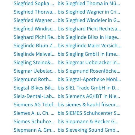
Siegfried Sopka Malergeschäft in Bad Krozingen
bis Siegfried Thoma in München
Siegfried Thorwarth Heizungssanitär in Blomberg, Ostfriesland
bis Siegfried Wagner in Crimmitschau
Siegfried Wagner in Gutach im Breisgau
bis Siegfried Windeler in Goldenstedt, Kreis Vechta
Siegfried Windisch Landschafts-und Wegebau in Zwickau
bis Sieghard Pichl Rechtsanwalt in Pfaffenhofen an der Ilm
Sieghard Pichl Rechtsanwalt in Pfaffenhofen an der Ilm
bis Sieglinde Bliss in Hagen, Westfalen
Sieglinde Blum Zahnärztin in Rogätz
bis Sieglinde Maier Versicherungsbüro in Salmbacher Passage, Forsthaus
Sieglinde Maiwald Automaten in Harburg, Schwaben
bis Siegling GmbH in Ilmenau, Thüringen
Siegling Steine&Erden in Nördlingen
bis Siegmar Uebelacker in Hohenroth bei Bad Neustadt an der Saale
Siegmar Uebelacker in Hohenroth bei Bad Neustadt an der Saale
bis Siegmund Rosenlöcher Spezialfuttermittel in Dohna, Sachsen
Siegmund Rothmann Garten- und Landschaftsbau in Tornesch
bis Siegtal-Apotheke Monika Pelzer-Faraut in Siegburg
Siegtal-Bikes Bikeshop in Mudersbach, Sieg
bis SIEL Trade GmbH in Duisburg
Siela-Dental-Labor GmbH in Bad Laasphe
bis Siemens AG/IBT in Niederorschel
Siemens AG Telefon- u. Faxsysteme Vertrieb in Ingolstadt, Donau
bis siemes & kauhl friseure in Heinsberg, Rheinland
Siemes A. u. Ch. GbR in Nettetal
bis SIEMES Schuhcenter Schuhcenter in Troisdorf
Siemes Schuhcenter Senden in Senden, Iller
bis Siepmann & Becker GmbH in Velbert
Siepmann A. GmbH Chemikalien- u. Flüßigkeitstransporte in Duisburg
bis Sieveking Sound GmbH & Co KG in Bremen