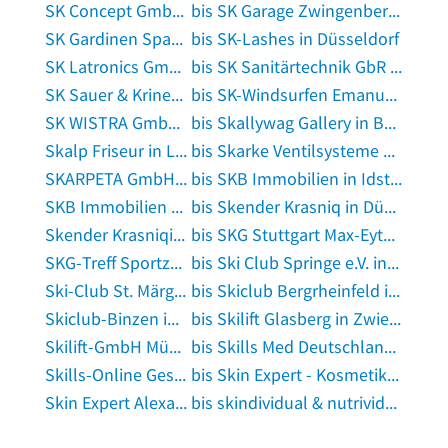
SK Concept GmbH Steuerberatungsgesellschaft in Ruderting
bis SK Garage Zwingenberg OHG in Zwingenberg, Bergstraße
SK Gardinen Spanner Karin in Mamming
bis SK-Lashes in Düsseldorf
SK Latronics GmbH in Würselen
bis SK Sanitärtechnik GbR in Ebersbach an der Fils
SK Sauer & Krines OHG in Sand am Main
bis SK-Windsurfen Emanuel Kux in Hürth, Rheinland
SK WISTRA GmbH Steuerberatungsgesellschaft in Mannheim
bis Skallywag Gallery in Berlin
Skalp Friseur in Lübeck
bis Skarke Ventilsysteme Herstellung und Vertrieb in Rimbach, Odenwald
SKARPETA GmbH in Ulm, Donau
bis SKB Immobilien in Idstein
SKB Immobilien Gröditz - Hausverwaltung, Immobilienmakler, Hausmeisterdienstleistung in Gröditz bei Riesa
bis Skender Krasniq in Düsseldorf
Skender Krasniqi in Frankenthal, Pfalz
bis SKG Stuttgart Max-Eyth-See 1898 e.V. Vereinsgaststätte in Stuttgart
SKG-Treff Sportzentrum in Stockstadt am Rhein
bis Ski Club Springe e.V. in Springe am Deister
Ski-Club St. Märgen e.V. in Sankt Märgen
bis Skiclub Bergrheinfeld in Bergrheinfeld
Skiclub-Binzen in Eimeldingen
bis Skilift Glasberg in Zwiesel
Skilift-GmbH Münstertal-Wieden in Münstertal, Schwarzwald
bis Skills Med Deutschland GmbH in Nürnberg, Mittelfranken
Skills-Online Gesellschaft f. Internetsysteme mbH in Kieselbronn
bis Skin Expert - Kosmetikstudio am Phoenixsee in Dortmund
Skin Expert Alexandra Müller in Eichenzell
bis skindividual & nutrividual in Baiersdorf, Mittelfranken