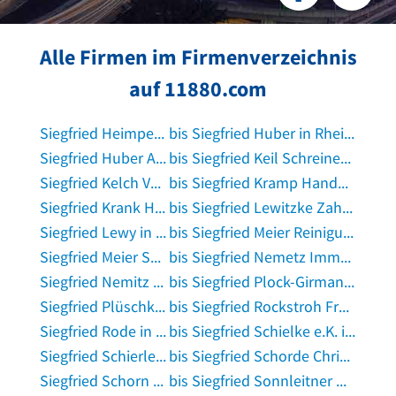
Alle Firmen im Firmenverzeichnis
auf 11880.com
Siegfried Heimpel Spenglerei in Hergensweiler
bis Siegfried Huber in Rheinfelden, Baden
Siegfried Huber Abdichtungen in Aßling
bis Siegfried Keil Schreinermeister in Riesbürg
Siegfried Kelch Versicherung in Wittstock, Dosse
bis Siegfried Kramp Handel mit Normhallen in Ludwigshafen am Rhein
Siegfried Krank Heizungs- u. Lüftugsbau in Pforzheim
bis Siegfried Lewitzke Zahnarzt in Emden, Ostfriesland
Siegfried Lewy in Gnarrenburg
bis Siegfried Meier Reinigung in Amberg, Oberpfalz
Siegfried Meier Spanntechnik in Horgenzell
bis Siegfried Nemetz Immob.- u. VermögensBerat. in München
Siegfried Nemitz Elektromeister in Königswinter
bis Siegfried Plock-Girmann in Einbeck
Siegfried Plüschke in Wiesbaden
bis Siegfried Rockstroh Freier Architekt in Weingarten, Württemberg
Siegfried Rode in Gransee
bis Siegfried Schielke e.K. in Fredersdorf-Vogelsdorf
Siegfried Schierle Schuh- und Lederwaren in Tessin bei Rostock
bis Siegfried Schorde Christel in Gummersbach
Siegfried Schorn Andrea Weingut in Enkirch
bis Siegfried Sonnleitner Orthopädie-Schuhtechnik in Vilshofen an der Donau