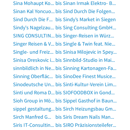
Sina Mohaupt Konferenzdolmetscherin (M. A.) und Fachübersetzerin in Groß-Umstadt
bis Sinan Irmak Elektro- Boutique in Neu-Isenburg
Sinan Kal Yoncuoglu in Alsdorf, Rheinland
bis Sind Durch Die Folgenden in Hungen
Sind Durch Die Folgenden in Insingen
bis Sindy’s Market in Siegen
Sindy's Nagelzauber in Vacha
bis Sing Consulting GmbH in Bergkirchen, Kreis Dachau
SING CONSULTING GmbH in München
bis Singer-Reisen in Würzburg
Singer Reisen & Versicherungen Portwein Shop und Meer in Hamburg
bis Single & Twin feat. Niemeyer Michael Beckmann Jörg Niemeyer in Hamburg
Single- und Freizeitclub Julie GmbH in Lutherstadt Eisleben
bis Sinisa Milojevic in Speyer
Sinisa Oreskovic in Nürnberg, Mittelfranken
bis Sinnbild-Studio in Mainz am Rhein
sinnbildlich in Nesselwang
bis Sinning Kartonagen-Fabrikations GmbH in Großalmerode
Sinning Oberflächentechnik Sandstrahlarbeiten in Essen, Ruhr
bis SinoDee Finest Musicentertainment in Untersiemau
Sinodeutsche Union für Innovation e.V. in Düsseldorf
bis Sinti-Kultur-Verein Limburg e.V. in Limburg an der Lahn
Sinti und Roma Deutschland e. V. in Deutschland
bis SIOFOODBOX in Gondelsheim, Baden
Sioh Group in Mömlingen
bis Sippel Gasthof in Baunach
sippel gestaltung - interior design in Nürnberg, Mittelfranken
bis Sirch Heizungsbau GmbH in Landsberg am Lech
Sirch Manfred GmbH & Co. KG Apparate Behälterbau Containerbau in Kaufbeuren
bis Siris Dream Nails Mannert, S. Kosmetik in Ingolstadt, Donau
Siris IT-Consulting GmbH Informatikdienstleistungen in Kirchheim bei München
bis SIRO Präzisionsteilefertigung GmbH in Leonberg, Württemberg