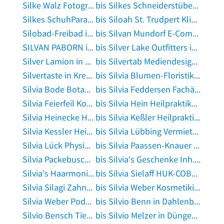
Silke Walz Fotografie in Karlsruhe, Baden
bis Silkes Schneiderstüberl in Ruhmannsfelden
Silkes SchuhParadies in Friedrichstadt, Eider
bis Siloah St. Trudpert Klinikum Notfallpraxis der Ärzteschaft Pforzheim in Pforzheim
Silobad-Freibad in Frankfurt am Main
bis Silvan Mundorf E-Commerce Beratung in Köln
SILVAN PABORN in Schöneiche bei Berlin
bis Silver Lake Outfitters in Rotenburg, Wümme
Silver Lamion in Flensburg
bis Silvertab Mediendesign GbR in Bassenheim
Silvertaste in Krefeld
bis Silvia Blumen-Floristik am Cine Star Inh.Franke in Eisenhüttenstadt
Silvia Bode Botas Technischer Vertrieb in Berlin
bis Silvia Feddersen Fachärztin für Orthopädie in Kiel
Silvia Feierfeil Kosmetikstudio in Schlotheim
bis Silvia Hein Heilpraktikerin für Psychotherapie in München
Silvia Heinecke Heilpraktikerin in Waghäusel
bis Silvia Keßler Heilpraktiker in Weiterstadt
Silvia Kessler Heilpraktikerin in Worms
bis Silvia Lübbing Vermietung und Verpachtung von Ferienhäusern in Dinklage
Silvia Lück Physiotherapie in Oberweißbach, Thüringer Wald
bis Silvia Paassen-Knauer van Mobile Medizinische Fußpflege in Tübingen
Silvia Packebusch Partyservice in Lawalde
bis Silvia's Geschenke Inh. A.Piloti in Kappel-Grafenhausen
Silvia's Haarmonie in Crailsheim
bis Silvia Sielaff HUK-COBURG in Bad Breisig
Silvia Silagi Zahnärztin in Raunheim
bis Silvia Weber Kosmetikinstitut in Herne, Westfalen
Silvia Weber Podologische Praxis - med. Fußpflege in Gemünden, Felda
bis Silvio Benn in Dahlenburg
Silvio Bensch Tiefbau in Spreewitz
bis Silvio Melzer in Düngenheim