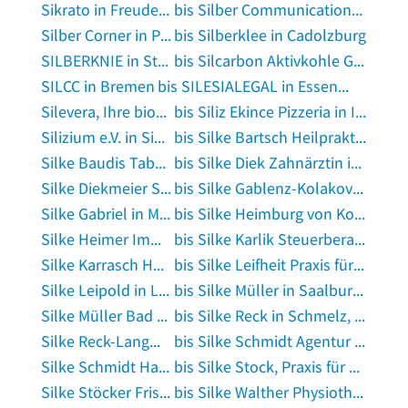
Sikrato in Freudenberg, Westfalen
bis Silber Communications GmbH in Bad Vilbel
Silber Corner in Pommersfelden
bis Silberklee in Cadolzburg
SILBERKNIE in Stuttgart
bis Silcarbon Aktivkohle GmbH in Kirchhundem
SILCC in Bremen
bis SILESIALEGAL in Essen, Ruhr
Silevera, Ihre biodynamische Kraftquelle Kosmetikpraxis für Naturkosmetik in München
bis Siliz Ekince Pizzeria in Ibbenbüren
Silizium e.V. in Sinsheim, Elsenz
bis Silke Bartsch Heilpraktikerin für Psychotherapie. Coaching. Yoga. Hypnose in Potsdam
Silke Baudis Tabakwaren Lotto Zeitschriften in Northeim
bis Silke Diek Zahnärztin in Haren, Ems
Silke Diekmeier Steuerberaterin in Blomberg, Lippe
bis Silke Gablenz-Kolakovic in Jena
Silke Gabriel in München
bis Silke Heimburg von Kosmetik in Elmshorn
Silke Heimer Immobilien in Bremen
bis Silke Karlik Steuerberaterin in Wiesbaden
Silke Karrasch Heilpraktikerin Osteopathin Im Dienste der Gesundheit Osteopathie in Rüsselsheim
bis Silke Leifheit Praxis für Psychotherapie in Lauterbach, Hessen
Silke Leipold in Lauscha
bis Silke Müller in Saalburg-Ebersdorf
Silke Müller Bad Sachsa Tafel E.V. in Bad Sachsa
bis Silke Reck in Schmelz, Saar
Silke Reck-Langwald Presserefenz Eventfloristik in Lindwedel
bis Silke Schmidt Agentur für Pressekommunikation in Uchte
Silke Schmidt Hausverwaltungen in Kämpfelbach
bis Silke Stock, Praxis für Physiotherapie und Osteopathie in Stolberg, Rheinland
Silke Stöcker Friseur in Werdohl
bis Silke Walther Physiotherapiepraxis in Glauchau