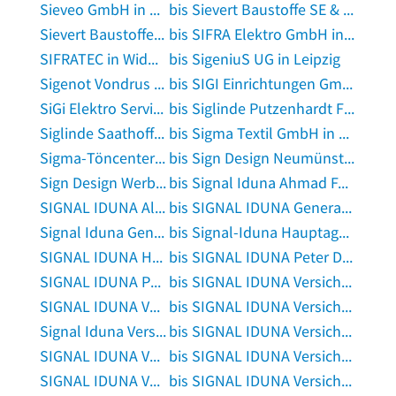
Sieveo GmbH in Siegen
bis Sievert Baustoffe SE & Co. KG in Bernburg, Saale
Sievert Baustoffe SE & Co.KG in Leipzig
bis SIFRA Elektro GmbH in Schönberg, Niederbayern
SIFRATEC in Widdern
bis SigeniuS UG in Leipzig
Sigenot Vondrus Beratung Buchhaltungsservice in München
bis SIGI Einrichtungen GmbH in Künzelsau
SiGi Elektro Service GmbH in Achim bei Bremen
bis Siglinde Putzenhardt Fotografin in Hamburg
Siglinde Saathoff Concordia Versicherungen in Uplengen
bis Sigma Textil GmbH in Bremen
Sigma-Töncenter in Hilden
bis Sign Design Neumünster GmbH & Co. KG in Neumünster, Schleswig-Holstein
Sign Design Werbung in Krostitz
bis Signal Iduna Ahmad Farschad Rahimi in Lengerich, Westfalen
SIGNAL IDUNA Albert Ohling in Krummhörn
bis SIGNAL IDUNA Generalagentur Benjamin Hodzic in Schwalmstadt
Signal Iduna Generalagentur Bernd Ankele in Ofterdingen
bis Signal-Iduna Hauptagentur Claus-Dieter Jäntsch in Jena
SIGNAL IDUNA Hauptagentur Dominic Butzek in Radebeul
bis SIGNAL IDUNA Peter Deckelmann Versicherungsagentur in Ravensburg, Württemberg
SIGNAL IDUNA Peter Fastl in Augsburg, Bayern
bis SIGNAL IDUNA Versicherung Andre Heppener in Wegberg
SIGNAL IDUNA Versicherung Andre Korinth in Berlin
bis SIGNAL IDUNA Versicherung Christian Steinberg - Versicherungsagentur in Ismaning
Signal Iduna Versicherung Christian Ull in Rosenheim, Oberbayern
bis SIGNAL IDUNA Versicherung Frank Wewel - Versicherungsagentur in Neuss
SIGNAL IDUNA Versicherung Frank Wicha in Berlin
bis SIGNAL IDUNA Versicherung Jennifer Lück in Gersheim
SIGNAL IDUNA Versicherung Jens Bäcker in Saarbrücken
bis SIGNAL IDUNA Versicherung Manfred Terhaag in Nettetal