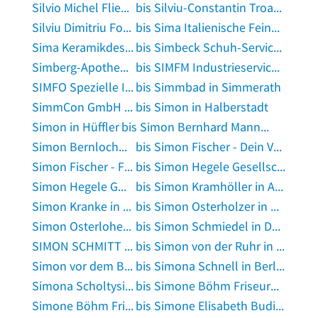
Silvio Michel Fliesenverlegung in Wabern, Hessen
bis Silviu-Constantin Troaca in Stuttgart
Silviu Dimitriu Fototechnik in Lörrach
bis Sima Italienische Feinkost in Emmendingen
Sima Keramikdesign Dipl. Designerin Michaela Wellach in Wuppertal
bis Simbeck Schuh-Service GmbH in Rosenheim, Oberbayern
Simberg-Apotheke Beate Dorle Bierbach in Wetzlar
bis SIMFM Industrieservice GmbH in Berlin
SIMFO Spezielle Immunologie Forschung + Entwicklung GmbH in Bayreuth
bis Simmbad in Simmerath
SimmCon GmbH in Herrsching am Ammersee
bis Simon in Halberstadt
Simon in Hüffler
bis Simon Bernhard Mann u.Mode in Gernsheim, Rhein
Simon Bernlochner Blumen Obst Gemüse in Geiselhöring
bis Simon Fischer - Dein Vermögensberater in Gremsdorf
Simon Fischer - Finanzberatung in Passau
bis Simon Hegele Gesellschaft für Logistik und Service mbH in Uffenheim
Simon Hegele GmbH Ges. f. Log. u. Service mbH in Ludwigsfelde
bis Simon Kramhöller in Aholming
Simon Kranke in Tarmstedt
bis Simon Osterholzer in Kirchham, Niederbayern
Simon Osterloher GmbH in Schonstett
bis Simon Schmiedel in Düren, Rheinland
SIMON SCHMITT in Neckargemünd
bis Simon von der Ruhr in Erkelenz
Simon vor dem Berge, Privatpraxis für Physiotherapie in Bad Essen
bis Simona Schnell in Berlin
Simona Scholtysik Tierpsychologin für Katzen in Dresden
bis Simone Böhm Friseurmeisterin in Malsfeld
Simone Böhm Friseursalon in Malsfeld
bis Simone Elisabeth Budich Verkauf von Aura-Soma Produkten in Lehre