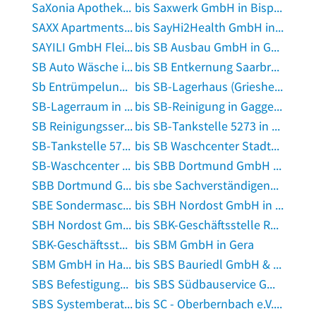
SaXonia Apotheke-Internationale Apotheke in Dresden
bis Saxwerk GmbH in Bispingen
SAXX Apartments Leipzig in Leipzig
bis SayHi2Health GmbH in Mainz am Rhein
SAYILI GmbH Fleischerei in Gütersloh
bis SB Ausbau GmbH in Gülzow, Kreis Herzogtum Lauenburg
SB Auto Wäsche in Gochsheim, Unterfranken
bis SB Entkernung Saarbrücken | Brandschaden- und Asbestsanierung in Saarbrücken
Sb Entrümpelung in Salzgitter
bis SB-Lagerhaus (Griesheim und Mainz) in Mainz am Rhein
SB-Lagerraum in Benningen am Neckar
bis SB-Reinigung in Gaggenau
SB Reinigungsservice UG (haftungsbeschränkt) in Steinbach, Hunsrück
bis SB-Tankstelle 5273 in Tuttlingen
SB-Tankstelle 5737 in Aulendorf, Württemberg
bis SB Waschcenter Stadtbergen Nestackerweg in Stadtbergen
SB-Waschcenter Textilreinigung in München
bis SBB Dortmund GmbH Tiefgarage Tiefgarage Konzerthaus in Dortmund
SBB Dortmund GmbH Tiefgaragen in Dortmund
bis sbe Sachverständigenbüro Elektrotechnik GmbH in München
SBE Sondermaschinenbau Erfurt GmbH in Amt Wachsenburg
bis SBH Nordost GmbH in Rathenow
SBH Nordost GmbH in Rostock
bis SBK-Geschäftsstelle Ravensburg in Ravensburg, Württemberg
SBK-Geschäftsstelle Schongau in Schongau
bis SBM GmbH in Gera
SBM GmbH in Hamburg
bis SBS Bauriedl GmbH & Co. KG, Steuerberatungsgesellschaft in Weiden in der Oberpfalz
SBS Befestigungen GmbH in Weingarten, Württemberg
bis SBS Südbauservice GmbH in Schlüchtern
SBS Systemberatung & Service GmbH in München
bis SC - Oberbernbach e.V. Sportheim in Aichach an der Paar