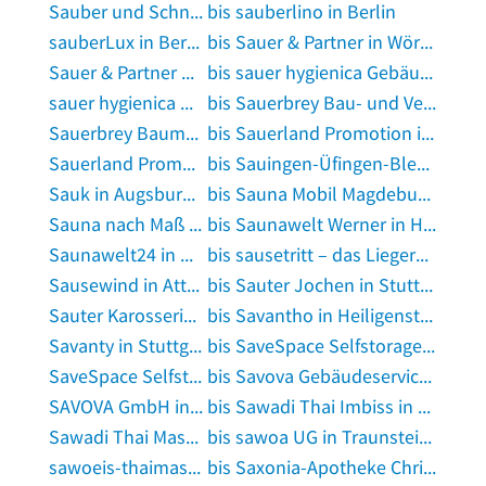
Sauber und Schnell Glas- und Gebäudereinigung in Nürnberg, Mittelfranken
bis sauberlino in Berlin
sauberLux in Berlin
bis Sauer & Partner in Wörth, Kreis Erding
Sauer & Partner Architekten in Köln
bis sauer hygienica Gebäudereinigung GmbH in Leverkusen
sauer hygienica GmbH Dienstleistungen Gebäudereinigung in Köln
bis Sauerbrey Bau- und Vertriebs GmbH in Crawinkel
Sauerbrey Baumpflege Inhaber Thomas Sauerbrey in Neustadt bei Coburg
bis Sauerland Promotion in Köln
Sauerland Promotion in Winterberg, Westfalen
bis Sauingen-Üfingen-Bleckenstedt-Beddingen Pfarramt in Salzgitter
Sauk in Augsburg, Bayern
bis Sauna Mobil Magdeburg in Magdeburg
Sauna nach Maß Sandra Riedel Schreinerei in Bad Camberg
bis Saunawelt Werner in Höxter
Saunawelt24 in Bad Ems
bis sausetritt – das Liegeradgeschäft im Fläming in Niedergörsdorf
Sausewind in Attenkirchen
bis Sauter Jochen in Stuttgart
Sauter Karosseriebau in Asbach-Bäumenheim
bis Savantho in Heiligenstedten
Savanty in Stuttgart
bis SaveSpace Selfstorage in Köln
SaveSpace Selfstorage Lagerraum Berlin West in Berlin
bis Savova Gebäudeservice GmbH in Eppstein, Taunus
SAVOVA GmbH in Frankfurt am Main
bis Sawadi Thai Imbiss in Duisburg
Sawadi Thai Massage in Schwabach
bis sawoa UG in Traunstein, Oberbayern
sawoeis-thaimassage.com in Landshut, Isar
bis Saxonia-Apotheke Christian Flössner in Dresden