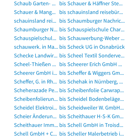
Schaub Garten- und Landschaftspflege in Neuried, Ortenaukreis
bis Schauer & Häffner Steuerberater und Rechtsanwälte in Angelbachtal
Schauer & Mangold Inhaber Rudolf Schauer in Oberammergau
bis schauinsland reisebüro Bielefeld in Bielefeld
schauinsland reisebüro Dresden in Dresden
bis Schaumburger Nachrichten - Redaktion in Stadthagen
Schaumburger Nachrichten Anzeigenverkauf in Stadthagen
bis Schauspielschule Charlottenburg in Berlin
Schauspielschule der GEMEINNÜTZIGEN in Lübeck
bis Schauwerbung-Weber in Esslingen am Neckar
schauwerk. in Magdeburg
bis Scheck UG in Osnabrück
Schecke Landwirtschaft in Bad Orb
bis Scheel Textil Sonderverkauf in Hamburg
Scheel-Thießen KG in Barlt
bis Scheerer Erich GmbH CNC-Fertigung in Leutkirch im Allgäu
Scheerer GmbH in Kreßberg
bis Scheffer & Wiggers GmbH Textilgroßhandel in Nordhorn
Scheffer, G. in Rheine
bis Schehak in Nürnberg, Mittelfranken
Scheherazade Persian Dance & Body Expression in Bremen
bis Scheibenfolie Carwrapping Autoglas TT in Bochum
Scheibenfolierung24.de in München
bis Scheidel Bodenbeläge in Vestenbergsgreuth
Scheidel Elektroinstallationen in Viernheim
bis Scheidweiler W. GmbH Spedition in Bendorf, Rhein
Scheier Änderungsschneiderei in Elchesheim-Illingen
bis Scheithauer H-S-K GmbH in Castrop-Rauxel
Scheithauer Immobilien in Mosbach, Baden
bis Schell GmbH in Troisdorf
Schell GmbH + Co. KG in Hannover
bis Scheller Malerbetrieb in Fahrenzhausen