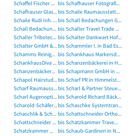
Schaffel Fischer GmbH u. Co.KG Heizungsbau in München
bis Schafhauser Fotografie in Maisach, Oberbayern
Schafhauser Glasbau GmbH in Unterschleißheim
bis Schaile Raumausstatter, Inh. Katrin Osbahr Raumausstattermeister in Mühlau bei Chemnitz
Schaile Rudi Inh. Kiesel Bernd Holzbau in Althütte, Württemberg
bis Schall Bedachungen GmbH in Köln
Schall Bedachungen GmbH in Köln
bis Schaller Travel Trade UG (haftungsbeschränkt) in Unterschleißheim
Schaller Tribotechnik GmbH in Wertheim am Main
bis Schalter Dankwart Hofmetzgerei, Landwirtschaft, Kartoffel- u. Fleischvermarktung in Hochdorf-Assenheim
Schalter GmbH & Co.KG Apothekeneinrichtung in Meckenheim, Pfalz
bis Schammler I. in Bad Essen
Schamms Reinigungsdienst in Magdeburg
bis Schankhaus Markersdorf in Chemnitz, Sachsen
SchankhausDiva Restaurant in Lippstadt
bis Schanzenbäckerei in Hamburg
Schanzenbäckerei in Offenbach am Main
bis Schapmann GmbH in Kerpen, Rheinland
Schapol Hairstudio in Nürnberg, Mittelfranken
bis Scharf PR in Himmelstadt
Scharf Raumausstattung in Pfalzgrafenweiler
bis Scharl & Partner Steuerberater Steuerberater in München
Scharl Augenoptik in Erlangen
bis Scharold Richard Bäckerei in Friedberg, Bayern
Scharold-Schäfer Sabine Dipl.-Psych. Univ. in Weißenburg in Bayern
bis Schaschke Systemtransporte in Braunschweig
Schaschlik & Schnitzelhäusla in Küps
bis Schattschneider Orthopädische Werkstatt in Hamburg
Schattschneider PhysioFit Schattschneider Krankengymnastik in Korbach
bis Schatzkammer Travemünde Josef Reiss KG Juweliere in Lübeck
Schatzkammer Weinhandlung in Bernkastel-Kues
bis Schaub-Gardinen in Naumburg, Hessen