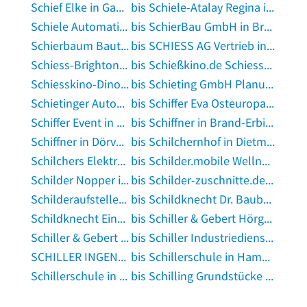
Schief Elke in Gammertingen
bis Schiele-Atalay Regina in Untereisesheim
Schiele Automation und Umwelttechnik Hornberg GmbH in Hornberg, Schwarzwaldbahn
bis SchierBau GmbH in Braak bei Hamburg
Schierbaum Bautechnik e.K. Bautechnik in Gransee
bis SCHIESS AG Vertrieb in Aschersleben, Sachsen-Anhalt
Schiess-Brighton GmbH in Mönchengladbach
bis Schießkino.de Schiess- & Jagdcenter Schweitenkirchen GmbH in Schweitenkirchen
Schiesskino-Dino in Bad Sobernheim
bis Schieting GmbH Planungsbüro-Wohnbau-Immobilien in Rottenburg am Neckar
Schietinger Automaten-Service GmbH in Renchen
bis Schiffer Eva Osteuropa-Kommunikation Übersetzen Dolmetschen Consulting in Berlin
Schiffer Event in Köln
bis Schiffner in Brand-Erbisdorf
Schiffner in Dörverden
bis Schilchernhof in Dietmannsried
Schilchers Elektromeisterbetrieb GmbH in Neuried, Kreis München
bis Schilder.mobile Wellnessmassagen Christina Schilder in Berlin
Schilder Nopper in Krefeld
bis Schilder-zuschnitte.de in Westerheim, Württemberg
Schilderaufsteller.de in Hamburg
bis Schildknecht Dr. Baubetreuungs AG in Erfurt
Schildknecht Einrichtungshaus in Stuttgart
bis Schiller & Gebert Hörgeräte - Sinzing in Sinzing, Oberpfalz
Schiller & Gebert Hörgeräte Cham in Cham, Oberpfalz
bis Schiller Industriedienstleistungen in Münster, Westfalen
SCHILLER INGENIEURE UND GEOLOGEN in Michendorf
bis Schillerschule in Hamm, Westfalen
Schillerschule in Hamm, Westfalen
bis Schilling Grundstücke GbR in Freiberg am Neckar