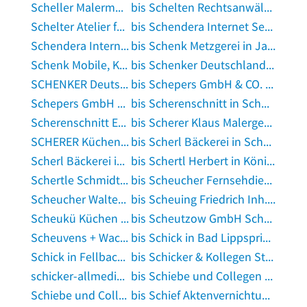
Scheller Malermeister & Restaurator in Ulm, Donau
bis Schelten Rechtsanwältin in Essen, Ruhr
Schelter Atelier für Schrift & Form in Dieburg
bis Schendera Internet Services in Friedberg, Hessen
Schendera Internet Services Dipl.-Ing. Harald Schendera in Kronberg im Taunus
bis Schenk Metzgerei in Jagstzell
Schenk Mobile, Kfz-Handel und Kfz-Aufbereitung in Esslingen am Neckar
bis Schenker Deutschland AG in Augsburg, Bayern
SCHENKER Deutschland AG in Bad Krozingen
bis Schepers GmbH & CO. KG Druckindustrie in Vreden
Schepers GmbH Motorrad Sell & in Rhede, Westfalen
bis Scherenschnitt in Schönaich, Württemberg
Scherenschnitt Elvira Beer in Bad Zwischenahn
bis Scherer Klaus Malergeschäft in Bad Wildungen
SCHERER Küchenprofi GmbH in Sankt Augustin
bis Scherl Bäckerei in Schwandorf, Bayern
Scherl Bäckerei in Schwandorf, Bayern
bis Schertl Herbert in Königstein, Oberpfalz
Schertle Schmidt Sport in Waldshut-Tiengen
bis Scheucher Fernsehdienst in München
Scheucher Walter Rolladen in Gangkofen
bis Scheuing Friedrich Inh. Körner N. Zahnräder in Brühl, Baden
Scheukü Küchen Land GmbH in Saldenburg
bis Scheutzow GmbH Schrott- und Metallgroßhandel in Balingen
Scheuvens + Wachten Stadtplanung Projektentwicklung Architektur in Dortmund
bis Schick in Bad Lippspringe
Schick in Fellbach, Württemberg
bis Schicker & Kollegen Steuerkanzlei in Augsburg, Bayern
schicker-allmedia.de in Bärnau, Oberpfalz
bis Schiebe und Collegen Euskirchen in Euskirchen
Schiebe und Collegen Trier in Trier
bis Schief Aktenvernichtung in Winnenden, Württemberg