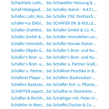
Schächtele Lothar in Alzenau in Unterfranken
bis Schaedtler Heizung & Sanitär in Hannover
Schäf Hildegard, Netz für Kinder in Petersaurach
bis Schäfer, Katrin - K.A.T.I. Text und Lektorat in Husum, Nordsee
Schäfer, Lahl, Kronauer, Just Dialyse - Zentrum Baden-Baden Dres. med. in Baden-Baden
bis Schäfer CNC Drehtechnik in Greifenstein, Hessen
schäfer+co ENGINEERING GmbH in Schwabach
bis SCHÄFER DR. & KOLLEGEN GmbH in Bergisch Gladbach
Schäfer-Drahthäkeltechnik + Textilmaschinenbau GmbH in Wuppertal
bis Schäfer GmbH & Co. KG in Melle, Wiehengebirge
Schäfer GmbH & Co. KG in Schömberg bei Balingen
bis Schäfer Immobilien und Bauservice in Saarwellingen
Schäfer Immobilienverwaltung in Korntal-Münchingen
bis Schäfer-Novak-Stolze Büroverwaltung in Meerbusch
Schäfer Objekt GmbH in Markdorf, Baden
bis Schäfer's Brot- und Kuchen Spezialitäten GmbH in Dresden
Schäfer's Brot- und Kuchen Spezialitäten GmbH in Eilenburg
bis Schäfer's Brot- und Kuchen-Spezialitäten GmbH Fil. E-Neukauf in Sangerhausen
Schäfer's Brot- und Kuchen-Spezialitäten GmbH Fil. E-Neukauf in Schellerten
bis Schäfer u. Partner Grafikagentur in Armsheim, Rheinhessen
Schäfer u. Partner Steuerberatung in Mannheim
bis Schäferei Peschke in Bischofroda
Schäferei Pieper GbR in Diemelstadt
bis Schäfers Backstuben GmbH in Haiger
Schäfers Backstuben GmbH in Haiger
bis Schäffer Erd- u. Pflasterbau in Freudenberg, Oberpfalz
SCHÄFFER expert-Service Solarstromtechnik Alarmanlagen in Heidenheim an der Brenz
bis Schäfter in Steinheim an der Murr
Schäfter & Kirchhoff in Hamburg
bis Schättiger Inh. Peter-H. Duen in Hamburg
Schättler in Westerngrund
bis Schaffel,Fischer & Co. Heizungsbau GmbH in Eichenau bei München