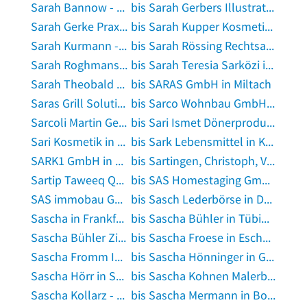
Sarah Bannow - Praxis für Psychotherapie in Norderstedt
bis Sarah Gerbers Illustration & Design in Dornum, Ostfriesland
Sarah Gerke Praxis für Physiotherapie in Horn-Bad Meinberg
bis Sarah Kupper Kosmetikinstitut in Offenbach an der Queich
Sarah Kurmann - Business Coaching und Moderation in Mainz am Rhein
bis Sarah Rössing Rechtsanwältin in Frankfurt am Main
Sarah Roghmans Steuerberaterin in Krefeld
bis Sarah Teresia Sarközi in Herzogenrath
Sarah Theobald Rechtsanwältin in Pforzheim
bis SARAS GmbH in Miltach
Saras Grill Solutions - Thai Cusine in Tamm
bis Sarco Wohnbau GmbH in Ansbach, Mittelfranken
Sarcoli Martin Generali Versicherung Subdirektion in Freiburg im Breisgau
bis Sari Ismet Dönerproduktion in Mögglingen
Sari Kosmetik in Krefeld
bis Sark Lebensmittel in Köln
SARK1 GmbH in Germering, Oberbayern
bis Sartingen, Christoph, Vermessungsbüro in Viersen
Sartip Taweeq Qader Qader in Mannheim
bis SAS Homestaging GmbH in Schönefeld bei Berlin
SAS immobau GmbH in Langenhagen, Hannover
bis Sasch Lederbörse in Dresden
Sascha in Frankfurt am Main
bis Sascha Bühler in Tübingen
Sascha Bühler Zierfischhobbyzucht in Münsingen, Württemberg
bis Sascha Froese in Eschweiler, Rheinland
Sascha Fromm Industriebeschichtungen in Eppertshausen
bis Sascha Hönninger in Grasbrunn
Sascha Hörr in Schleiden, Eifel
bis Sascha Kohnen Malerbetrieb in Mühlhausen, Thüringen
Sascha Kollarz - Sänger in Frechen
bis Sascha Mermann in Bocholt