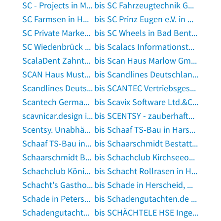
SC - Projects in Mössingen
bis SC Fahrzeugtechnik GmbH & Co. KG in Risum-Lindholm
SC Farmsen in Hamburg
bis SC Prinz Eugen e.V. in München
SC Private Markets GmbH in Frankfurt am Main
bis SC Wheels in Bad Bentheim
SC Wiedenbrück e.V. Stadion in Rheda-Wiedenbrück
bis Scalacs Informationstechnik GmbH IT-Systemlösungen in Gelsenkirchen
ScalaDent Zahntechnik GmbH in Berlin
bis Scan Haus Marlow GmbH Musterhausausstellung in Roggentin bei Rostock
SCAN Haus Musterhausausstellung in Ottendorf-Okrilla
bis Scandlines Deutschland GmbH Reederei in Rostock
Scandlines Deutschland GmbH Servicecenter Puttgarden in Fehmarn
bis SCANTEC Vertriebsgesellschaft für Mikroelektronik mbH in Rückersdorf, Mittelfranken
Scantech Germany GmbH in Andernach
bis Scavix Software Ltd.&Co.KG in Ebstorf
scavnicar.design in Brechen
bis SCENTSY - zauberhafte Duftreise by Jessy in Unna
Scentsy. Unabhängig Beraterin Lydia Hahn in Ramstein-Miesenbach
bis Schaaf TS-Bau in Harsewinkel
Schaaf TS-Bau in Harsewinkel
bis Schaarschmidt Bestattungen in Hamburg
Schaarschmidt Blumenladen in Berlin
bis Schachclub Kirchseeon e.V. in Kirchseeon
Schachclub Königsspringer von 1984 e.V. in Hamburg
bis Schacht Rollrasen in Halle, Westfalen
Schacht's Gasthof in Rümpel
bis Schade in Herscheid, Westfalen
Schade in Petersberg, Kreis Fulda
bis Schadengutachten.de in Ahrensburg
Schadengutachten DEKRA in Koblenz am Rhein
bis SCHÄCHTELE HSE Ingenieurbüro für Arbeitssicherheit in Lörrach