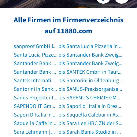
Alle Firmen im Firmenverzeichnis
auf 11880.com
sanproof GmbH in Bonn
bis Santa Lucia Pizzeria in Zeitlarn bei Regensburg
Santa Lucia Pizzeria Togo in Schlangenbad, Taunus
bis Santander Bank Zweigniederlassung der Santander Consumer Bank AG in Erlangen
Santander Bank Zweigniederlassung der Santander Consumer Bank AG in Essen, Ruhr
bis Santander Bank Zweigniederlassung der Santander Consumer Bank AG in Sindelfingen
Santander Bank Zweigniederlassung der Santander Consumer Bank AG in Singen, Hohentwiel
bis SANTEK GmbH in Taufkirchen, Vils
Santek International Industry in Hohenpolding
bis Santorini in Oldenburg, Oldenburg
Santorini in Sankt Augustin
bis SANUS-Praxisorganisation in Fahrenzhausen
Sanus Projektentwicklungs in Zossen bei Berlin
bis SAPEMUS CHEMIE GMBH in Springe am Deister
SAPENDO IT GmbH in Bergisch Gladbach
bis Sapori d`Italia in Dresden
Sapori D’Italia in Ennepetal
bis Saquella Cafebar in Aschaffenburg
Saquella Caffe in Dreieich
bis Sara Lee HBC ZN der Sara Lee Deutschland GmbH in Wuppertal
Sara Lehmann | Thermomix Repräsentantin & Gruppenleitung in Chemnitz in Chemnitz, Sachsen
bis Sarah Banis Studio in Herrsching am Ammersee