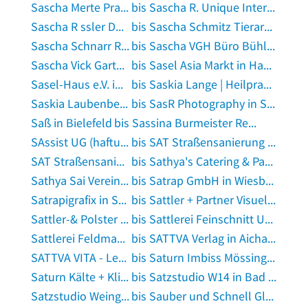
Sascha Merte Praxis für Psychotherapie in Fehmarn
bis Sascha R. Unique Interior GmbH in Seevetal
Sascha R ssler Dachdeckermeister in Wuppertal
bis Sascha Schmitz Tierarzt in Bergisch Gladbach
Sascha Schnarr Rechtsanwalt in Landsberg am Lech
bis Sascha VGH Büro Bühling in Hannover
Sascha Vick Gartengestaltung in Römerberg, Pfalz
bis Sasel Asia Markt in Hamburg
Sasel-Haus e.V. in Hamburg
bis Saskia Lange | Heilpraktikerin mit Schwerpunkt Psychotherapie in Oberpframmern
Saskia Laubenberger Heilprakterin Psychotherapie in Friedrichshafen
bis SasR Photography in Stutensee
Saß in Bielefeld
bis Sassina Burmeister Rechtsanwältin in Münster, Westfalen
SAssist UG (haftungsbeschränkt) in Issum
bis SAT Straßensanierung GmbH in Gera
SAT Straßensanierung GmbH in Horhausen, Westerwald
bis Sathya's Catering & Party Service in Warendorf
Sathya Sai Vereinigung e.V. in Steinfurt, Westfalen
bis Satrap GmbH in Wiesbaden
Satrapigrafix in Stuttgart
bis Sattler + Partner Visuelle Kommunikations KG in Tiefenbronn
Sattler-& Polster Werkstatt Sievers in Langenhagen, Hannover
bis Sattlerei Feinschnitt UG haftungsbeschränkt in Eisenach, Thüringen
Sattlerei Feldmann in Petersberg, Kreis Fulda
bis SATTVA Verlag in Aichach an der Paar
SATTVA VITA - Leben in Balance in Bad Vilbel
bis Saturn Imbiss Mössingen in Mössingen
Saturn Kälte + Klima + Wärmepumpen GmbH in Stuttgart
bis Satzstudio W14 in Bad Orb
Satzstudio Weingarten GmbH & Co. KG in Weingarten, Württemberg
bis Sauber und Schnell Glas- und Gebäudereinigung in Nürnberg, Mittelfranken