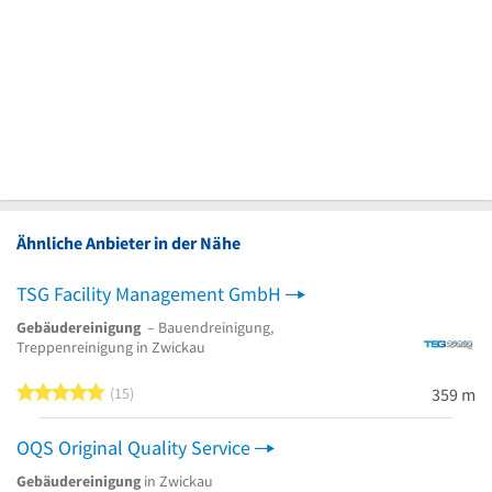
Ähnliche Anbieter in der Nähe
TSG Facility Management GmbH
Gebäudereinigung
– Bauendreinigung,
Treppenreinigung in Zwickau
5 von 5 Sternen
15
359 m
OQS Original Quality Service
Gebäudereinigung
in Zwickau