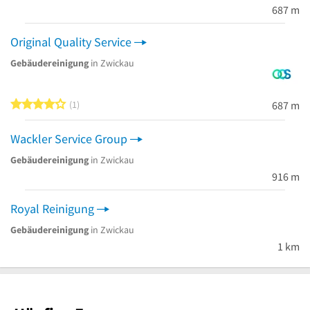
687 m
Original Quality Service
Gebäudereinigung
in Zwickau
4 von 5 Sternen
1
687 m
Wackler Service Group
Gebäudereinigung
in Zwickau
916 m
Royal Reinigung
Gebäudereinigung
in Zwickau
1 km