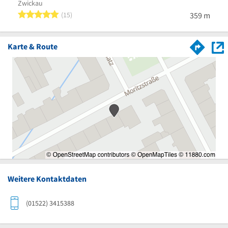
Zwickau
Fraur
5 von 5 Sternen
15
359 m
Karte & Route
Weitere Kontaktdaten
(01522) 3415388