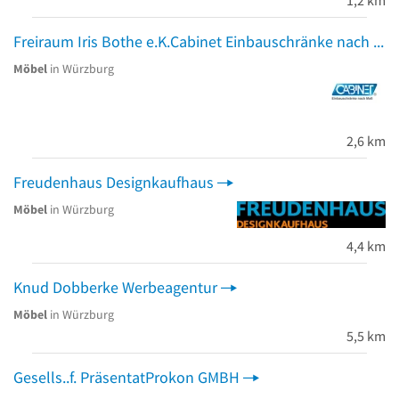
Freiraum Iris Bothe e.K.Cabinet Einbauschränke nach Maß Einrichtungsstudio
Möbel
in Würzburg
2,6 km
Freudenhaus Designkaufhaus
Möbel
in Würzburg
4,4 km
Knud Dobberke Werbeagentur
Möbel
in Würzburg
5,5 km
Gesells..f. PräsentatProkon GMBH