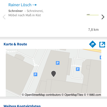
Rainer Lösch
Faus
Schreiner
– Schreinerei,
Möbel
Möbel nach Maß in Kist
nach 
Mosb
7,8 km
Karte & Route
Weitere Kontaktdaten