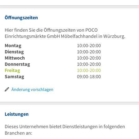
Öffnungszeiten
Hier finden Sie die Öffnungszeiten von POCO
Einrichtungsmärkte GmbH Möbelfachhandel in Würzburg.
10
Montag
10:00
-
20:00
Uhr
10
Dienstag
10:00
-
20:00
bis
Uhr
10
Mittwoch
10:00
-
20:00
20
bis
Uhr
10
Donnerstag
10:00
-
20:00
Uhr
20
bis
Uhr
10
Freitag
10:00
-
20:00
Uhr
20
bis
Uhr
9
Samstag
09:00
-
18:00
Uhr
20
bis
Uhr
Uhr
20
bis
Änderung vorschlagen
Uhr
18
Uhr
Leistungen
Dieses Unternehmen bietet Dienstleistungen in folgenden
Branchen an: