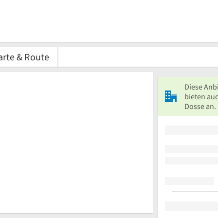
arte & Route
Diese Anb
bieten auc
Dosse an.