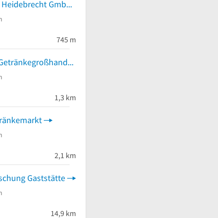
Getränkeland Heidebrecht GmbH & Co. KG
n
745 m
Ortwin Hahn Getränkegroßhandel u. Gaststättenservice
n
1,3 km
tränkemarkt
n
2,1 km
ischung Gaststätte
n
14,9 km