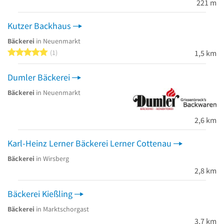
221 m
Kutzer Backhaus
Bäckerei
in Neuenmarkt
5 von 5 Sternen
1
1,5 km
Dumler Bäckerei
Bäckerei
in Neuenmarkt
2,6 km
Karl-Heinz Lerner Bäckerei Lerner Cottenau
Bäckerei
in Wirsberg
2,8 km
Bäckerei Kießling
Bäckerei
in Marktschorgast
3,7 km