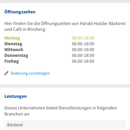
Öffnungszeiten
Hier finden Sie die Öffnungszeiten von Harald Hutzler Bäckerei
und Café in Wirsberg.
6
Montag
06:00
-
18:00
Uhr
6
Dienstag
06:00
-
18:00
bis
Uhr
6
Mittwoch
06:00
-
18:00
18
bis
Uhr
6
Donnerstag
06:00
-
18:00
Uhr
18
bis
Uhr
6
Freitag
06:00
-
18:00
Uhr
18
bis
Uhr
Uhr
18
bis
Änderung vorschlagen
Uhr
18
Uhr
Leistungen
Dieses Unternehmen bietet Dienstleistungen in folgenden
Branchen an:
Bäckerei