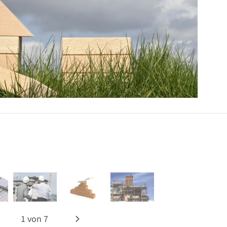
1
von
7