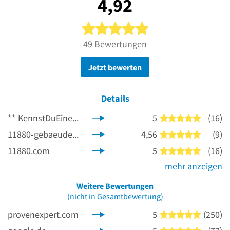
4,92
5 von 5 Sternen
49 Bewertungen
Jetzt bewerten
Details
**
KennstDuEinen.de
5
(16)
5 von 5 
11880-gebaeudereinigung.com
4,56
(9)
5 von 5 
11880.com
5
(16)
5 von 5 
mehr anzeigen
Weitere Bewertungen
(nicht in Gesamtbewertung)
provenexpert.com
5
(250)
5 von 5 