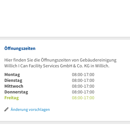
Öffnungszeiten
Hier finden Sie die Öffnungszeiten von Gebäudereinigung
Willich I Can Facility Services GmbH & Co. KG in Willich.
8
Montag
08:00
-
17:00
Uhr
8
Dienstag
08:00
-
17:00
bis
Uhr
8
Mittwoch
08:00
-
17:00
17
bis
Uhr
8
Donnerstag
08:00
-
17:00
Uhr
17
bis
Uhr
8
Freitag
08:00
-
17:00
Uhr
17
bis
Uhr
Uhr
17
bis
Änderung vorschlagen
Uhr
17
Uhr