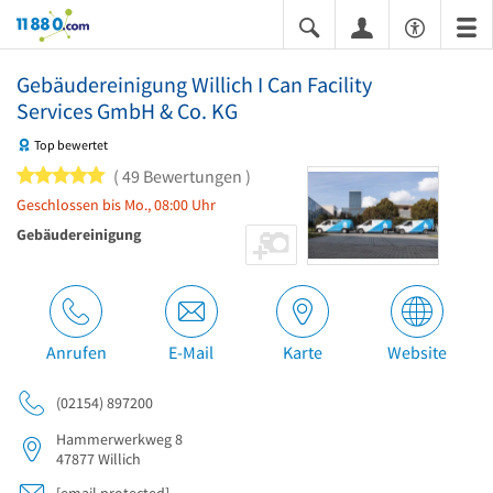
11880.com
Gebäudereinigung Willich I Can Facility
Services GmbH & Co. KG
Top bewertet
5 von 5 Sternen
49 Bewertungen
Geschlossen bis Mo., 08:00 Uhr
Gebäudereinigung
Anrufen
E-Mail
Karte
Website
(02154) 897200
Hammerwerkweg 8
47877
Willich
[email protected]