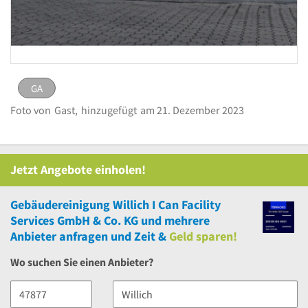
GA
GA
Bild
Foto von
Gast,
hinzugefügt
am 21. Dezember 2023
melden
eingestellt von
Gast
am 21. Dezember
2023
Jetzt Angebote einholen!
Gebäudereinigung Willich I Can Facility
Services GmbH & Co. KG
und
mehrere
Anbieter anfragen und Zeit &
Geld sparen!
Wo suchen Sie einen Anbieter?