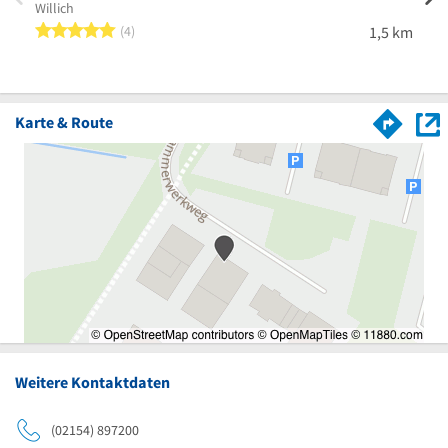
Willich
Reini
Winte
5 von 5 Sternen
4
1,5 km
Greve
Karte & Route
Weitere Kontaktdaten
(02154) 897200