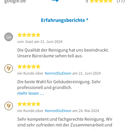
google.de
5
(77)
5 von 5 
Erfahrungsberichte
*
5 von 5 Sternen
GA
von
Gast
am 21. Juni 2024
Die Qualität der Reinigung hat uns beeindruckt.
Unsere Büroräume sehen toll aus.
5 von 5 Sternen
ein Kunde über
KennstDuEinen
am 21. Juni 2024
Die beste Wahl für Gebäudereinigung. Sehr
professionell und gründlich.
mehr lesen …
5 von 5 Sternen
ein Kunde über
KennstDuEinen
am 24. Mai 2024
Sehr kompetent und fachgerechte Reinigung. Wir
sind sehr zufrieden mit der Zusammenarbeit und