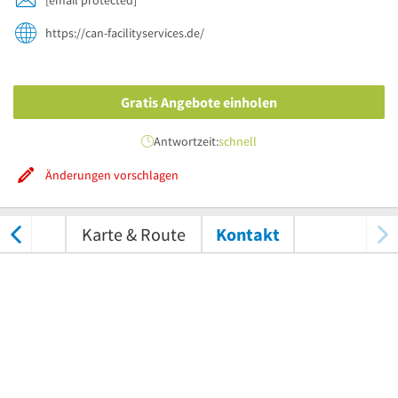
https://can-facilityservices.de/
Gratis Angebote einholen
Antwortzeit:
schnell
Änderungen vorschlagen
tungen
Karte & Route
Kontakt