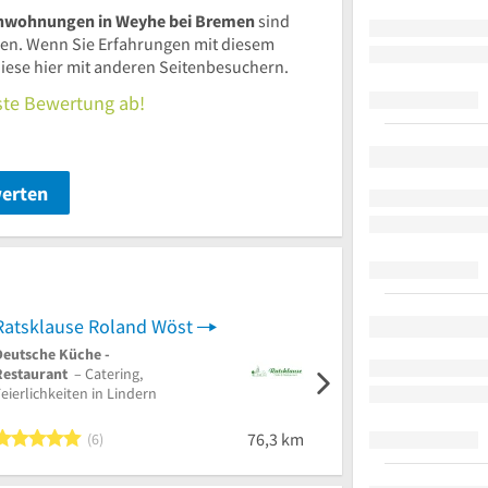
ienwohnungen in Weyhe bei Bremen
sind
n. Wenn Sie Erfahrungen mit diesem
iese hier mit anderen Seitenbesuchern.
rste Bewertung ab!
werten
Ratsklause Roland Wöst
EventCater- Hagen L
Deutsche Küche -
Catering
–
Restaurant
– Catering,
Hochzeitscatering, Location-
eierlichkeiten in Lindern
Vermietung in Hamburg
5 von 5 Sternen
5 von 5 St
76,3 km
6
6