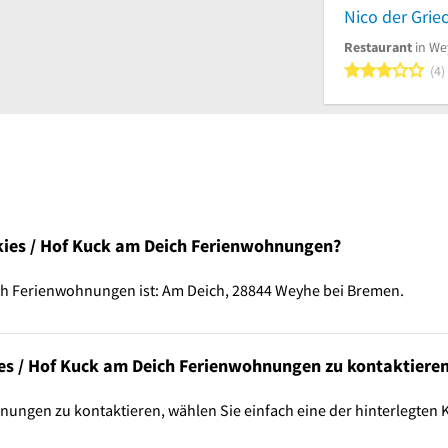
Nico der Grie
Restaurant
in We
3
4
ckies / Hof Kuck am Deich Ferienwohnungen?
ich Ferienwohnungen ist: Am Deich, 28844 Weyhe bei Bremen.
ies / Hof Kuck am Deich Ferienwohnungen zu kontaktiere
ungen zu kontaktieren, wählen Sie einfach eine der hinterlegten 