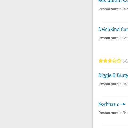
Restaurant C
Restaurant
in Br
Restaurant
in Ac
3
4
Biggie B Burg
Restaurant
in Br
Korkhaus
Restaurant
in Br