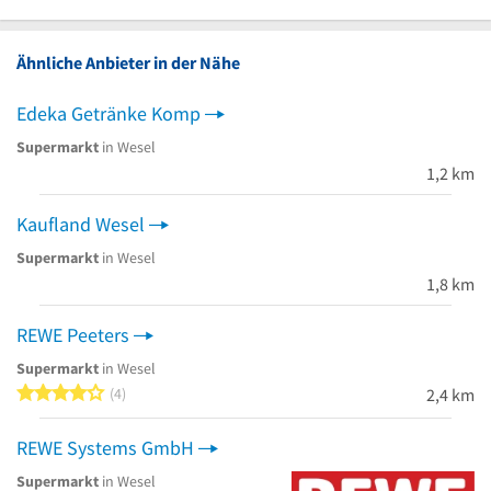
Ähnliche Anbieter in der Nähe
Edeka Getränke Komp
Supermarkt
in Wesel
1,2 km
Kaufland Wesel
Supermarkt
in Wesel
1,8 km
REWE Peeters
Supermarkt
in Wesel
4 von 5 Sternen
4
2,4 km
REWE Systems GmbH
Supermarkt
in Wesel