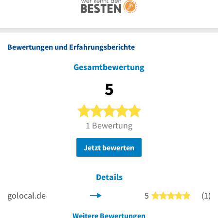
Bewertungen und Erfahrungsberichte
Gesamtbewertung
5
5 von 5 Sternen
1 Bewertung
Jetzt bewerten
Details
golocal.de
5
(1)
5 von 5 
Weitere Bewertungen