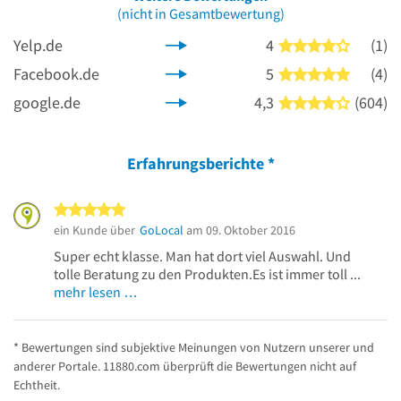
(nicht in Gesamtbewertung)
Yelp.de
4
(1)
4 von 5 
Facebook.de
5
(4)
5 von 5 
google.de
4,3
(604)
4 von 5 
Erfahrungsberichte
*
5 von 5 Sternen
ein Kunde über
GoLocal
am 09. Oktober 2016
Super echt klasse. Man hat dort viel Auswahl. Und
tolle Beratung zu den Produkten.Es ist immer toll ...
mehr lesen …
* Bewertungen sind subjektive Meinungen von Nutzern unserer und
anderer Portale. 11880.com überprüft die Bewertungen nicht auf
Echtheit.