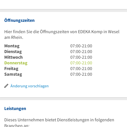
Öffnungszeiten
Hier finden Sie die Öffnungszeiten von EDEKA Komp in Wesel
am Rhein.
7
Montag
07:00
-
21:00
Uhr
7
Dienstag
07:00
-
21:00
bis
Uhr
7
Mittwoch
07:00
-
21:00
21
bis
Uhr
7
Donnerstag
07:00
-
21:00
Uhr
21
bis
Uhr
7
Freitag
07:00
-
21:00
Uhr
21
bis
Uhr
7
Samstag
07:00
-
21:00
Uhr
21
bis
Uhr
Uhr
21
bis
Änderung vorschlagen
Uhr
21
Uhr
Leistungen
Dieses Unternehmen bietet Dienstleistungen in folgenden
Branchen an: