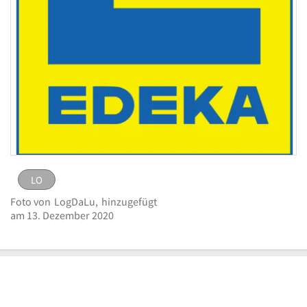
LO
LO
Bild
Foto von
LogDaLu,
hinzugefügt
melden
eingestellt von
LogDaLu
am 13. Dezember
am 13. Dezember 2020
Logo Frischemarkt Komp GmbH
2020