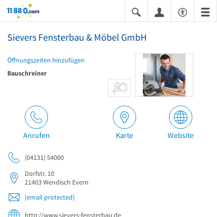
11880.com
Sievers Fensterbau & Möbel GmbH
Öffnungszeiten hinzufügen
Bauschreiner
Anrufen
Karte
Website
(04131) 54000
Dorfstr. 10
21403
Wendisch Evern
[email protected]
http://www.sievers-fensterbau.de