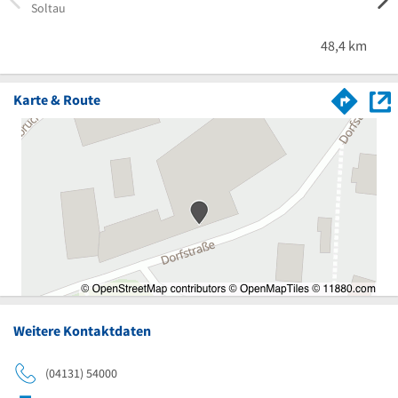
Soltau
Holza
48,4 km
Karte & Route
Weitere Kontaktdaten
(04131) 54000