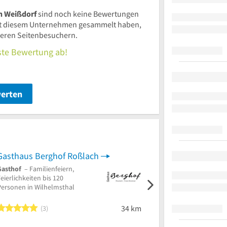
n Weißdorf
sind noch keine Bewertungen
t diesem Unternehmen gesammelt haben,
nderen Seitenbesuchern.
rste Bewertung ab!
werten
Gasthaus Berghof Roßlach
Gasthof
– Familienfeiern,
Deutsche Küche -
eierlichkeiten bis 120
Restaurant
– Regionale
Personen in Wilhelmsthal
Küche, Feiern bis 30
Personen in
Ehrenfriedersdorf
5 von 5 Sternen
34 km
3