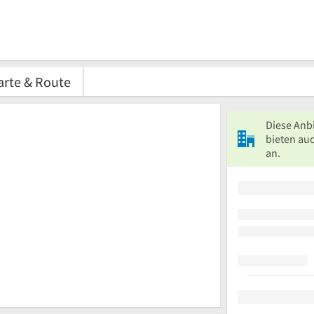
arte & Route
Diese Anb
bieten au
an.