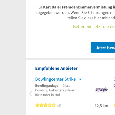
Für
Karl Baier Fremdenzimmervermietung i
abgegeben worden. Wenn Sie Erfahrungen mi
teilen Sie diese hier mit a
Geben Sie jetzt die e
Jetzt be
Empfohlene Anbieter
Bowlingcenter Strike
Bowlinganlage
– Disco-
Bowling, Geburtstagsfeiern
F
für Kinder in Hof
3 von 5 Sternen
12,5 km
5