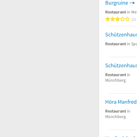
Burgruine
Restaurant
in We
3
1
Schützenhau
Restaurant
in Sp
Schützenhau
Restaurant
in
Münchberg
Höra Manfred
Restaurant
in
Münchberg