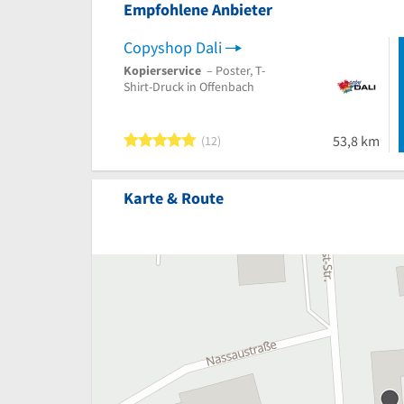
Empfohlene Anbieter
Copyshop Dali
Kopierservice
– Poster, T-
Shirt-Druck in Offenbach
5 von 5 Sternen
53,8 km
12
Karte & Route