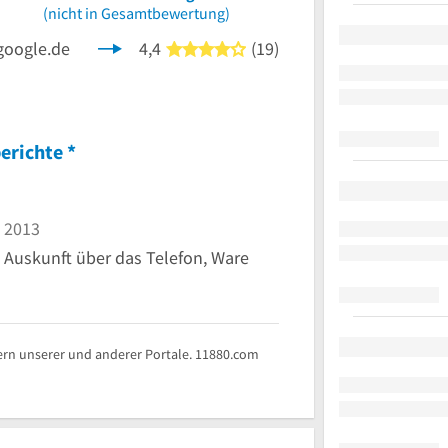
nen
(nicht in Gesamtbewertung)
google.de
4,4
(19)
4 von 5 Sternen
erichte
*
 2013
 Auskunft über das Telefon, Ware
rn unserer und anderer Portale. 11880.com