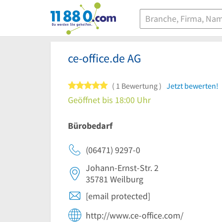
11880.com
ce-office.de AG
5 von 5 Sternen
1 Bewertung
Jetzt bewerten!
Geöffnet bis 18:00 Uhr
Bürobedarf
(06471) 9297-0
Johann-Ernst-Str. 2
35781
Weilburg
[email protected]
http://www.ce-office.com/