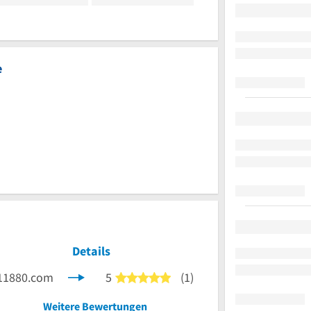
e
Details
11880.com
5
(1)
5 von 5 Sternen
Weitere Bewertungen