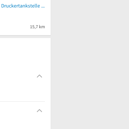
refill24 GmbH Druckertankstelle Waldsolms Karl-Jürgen Werling
15,7 km