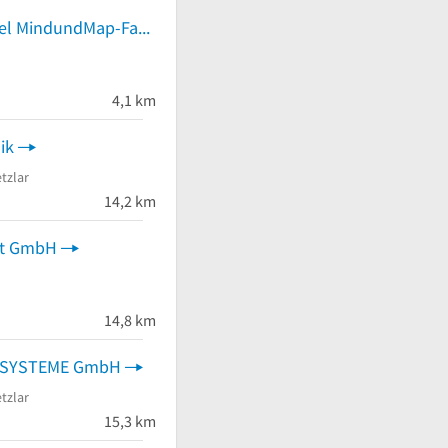
Volker-C. Abbel MindundMap-Fachhandel
4,1 km
ik
tzlar
14,2 km
dt GmbH
14,8 km
SYSTEME GmbH
tzlar
15,3 km