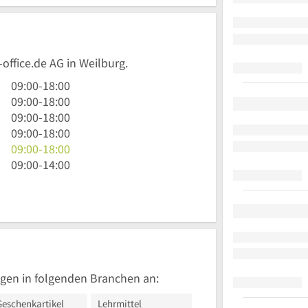
-office.de AG in Weilburg.
9
09:00
-
18:00
Uhr
9
09:00
-
18:00
bis
Uhr
9
09:00
-
18:00
18
bis
Uhr
9
09:00
-
18:00
Uhr
18
bis
Uhr
9
09:00
-
18:00
Uhr
18
bis
Uhr
9
09:00
-
14:00
Uhr
18
bis
Uhr
Uhr
18
bis
Uhr
14
Uhr
gen in folgenden Branchen an:
Geschenkartikel
Lehrmittel