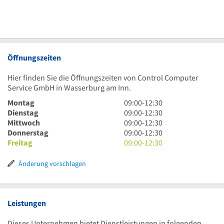
Öffnungszeiten
Hier finden Sie die Öffnungszeiten von Control Computer
Service GmbH in Wasserburg am Inn.
9
Montag
09:00
-
12:30
Uhr
9
Dienstag
09:00
-
12:30
bis
Uhr
9
Mittwoch
09:00
-
12:30
12
bis
Uhr
9
Donnerstag
09:00
-
12:30
Uhr
12
bis
Uhr
9
Freitag
09:00
-
12:30
30
Uhr
12
bis
Uhr
30
Uhr
12
bis
Änderung vorschlagen
30
Uhr
12
30
Uhr
30
Leistungen
Dieses Unternehmen bietet Dienstleistungen in folgenden