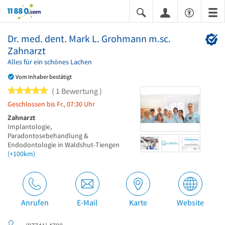
11880.com
Dr. med. dent. Mark L. Grohmann m.sc.
Zahnarzt
Alles für ein schönes Lachen
Vom Inhaber bestätigt
5 von 5 Sternen
1 Bewertung
Geschlossen bis Fr., 07:30 Uhr
Zahnarzt
Implantologie,
Paradontosebehandlung &
Endodontologie in Waldshut-Tiengen
(+100km)
Anrufen
E-Mail
Karte
Website