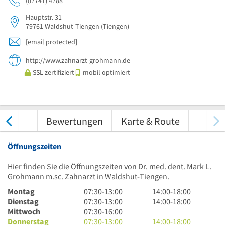
(07741) 4788
Hauptstr. 31
79761
Waldshut-Tiengen
(Tiengen)
[email protected]
http://www.zahnarzt-grohmann.de
SSL zertifiziert
mobil optimiert
nungen
Bewertungen
Karte & Route
Öffnungszeiten
Hier finden Sie die Öffnungszeiten von Dr. med. dent. Mark L.
Grohmann m.sc. Zahnarzt in Waldshut-Tiengen.
7
14
Montag
07:30
-
13:00
14:00
-
18:00
Uhr
7
Uhr
14
Dienstag
07:30
-
13:00
14:00
-
18:00
30
Uhr
7
bis
Uhr
Mittwoch
07:30
-
16:00
bis
30
Uhr
7
18
bis
14
Donnerstag
07:30
-
13:00
14:00
-
18:00