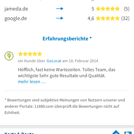
jameda.de
5
(5)
5 von 5
google.de
4,6
(32)
5 von 5
Erfahrungsberichte
*
5 von 5 Sternen
ein Kunde über
GoLocal
am 18. Februar 2014
Höfflich, fast keine Wartezeiten. Tolles Team, das
wichtigste Sehr gute Resultate und Qualität.
mehr lesen …
* Bewertungen sind subjektive Meinungen von Nutzern unserer und
anderer Portale. 11880.com überprüft die Bewertungen nicht auf
Echtheit.