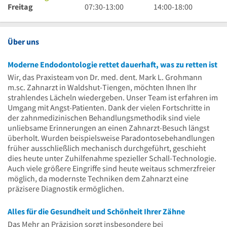
13
bis
30
Uhr
7
Uhr
18
Uhr
14
Freitag
07:30
-
13:00
14:00
-
18:00
Uhr
13
bis
30
Uhr
Uhr
bis
Uhr
Uhr
16
bis
30
18
bis
Uhr
13
bis
Uhr
18
Über uns
Uhr
13
Uhr
Uhr
Moderne Endodontologie rettet dauerhaft, was zu retten ist
Wir, das Praxisteam von Dr. med. dent. Mark L. Grohmann
m.sc. Zahnarzt in Waldshut-Tiengen, möchten Ihnen Ihr
strahlendes Lächeln wiedergeben. Unser Team ist erfahren im
Umgang mit Angst-Patienten. Dank der vielen Fortschritte in
der zahnmedizinischen Behandlungsmethodik sind viele
unliebsame Erinnerungen an einen Zahnarzt-Besuch längst
überholt. Wurden beispielsweise Paradontosebehandlungen
früher ausschließlich mechanisch durchgeführt, geschieht
dies heute unter Zuhilfenahme spezieller Schall-Technologie.
Auch viele größere Eingriffe sind heute weitaus schmerzfreier
möglich, da modernste Techniken dem Zahnarzt eine
präzisere Diagnostik ermöglichen.
Alles für die Gesundheit und Schönheit Ihrer Zähne
Das Mehr an Präzision sorgt insbesondere bei