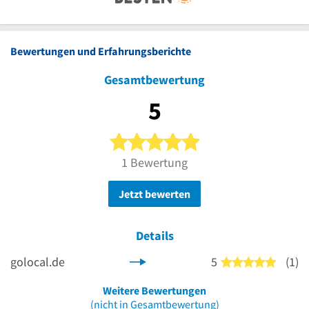
Bewertungen und Erfahrungsberichte
Gesamtbewertung
5
5 von 5 Sternen
1 Bewertung
Jetzt bewerten
Details
golocal.de
5
(1)
5 von 5
Weitere Bewertungen
(nicht in Gesamtbewertung)