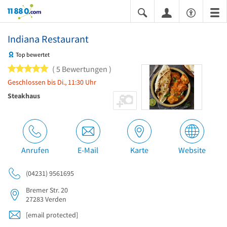
11880.com
Indiana Restaurant
Top bewertet
5 von 5 Sternen
5 Bewertungen
Geschlossen bis Di., 11:30 Uhr
Steakhaus
Anrufen
E-Mail
Karte
Website
(04231) 9561695
Bremer Str. 20
27283
Verden
[email protected]