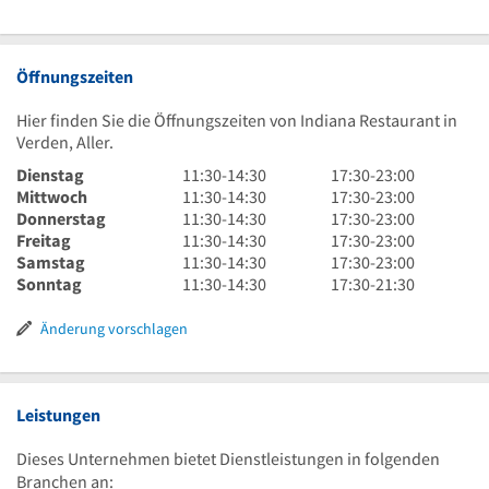
Öffnungszeiten
Hier finden Sie die Öffnungszeiten von Indiana Restaurant in
Verden, Aller.
11
17
Dienstag
11:30
-
14:30
17:30
-
23:00
Uhr
11
Uhr
17
Mittwoch
11:30
-
14:30
17:30
-
23:00
30
Uhr
11
30
Uhr
17
Donnerstag
11:30
-
14:30
17:30
-
23:00
bis
30
Uhr
11
bis
30
Uhr
17
Freitag
11:30
-
14:30
17:30
-
23:00
14
bis
30
Uhr
11
23
bis
30
Uhr
17
Samstag
11:30
-
14:30
17:30
-
23:00
Uhr
14
bis
30
Uhr
11
Uhr
23
bis
30
Uhr
17
Sonntag
11:30
-
14:30
17:30
-
21:30
30
Uhr
14
bis
30
Uhr
Uhr
23
bis
30
Uhr
30
Uhr
14
bis
30
Uhr
23
bis
30
Änderung vorschlagen
30
Uhr
14
bis
Uhr
23
bis
30
Uhr
14
Uhr
21
30
Uhr
Uhr
30
30
Leistungen
Dieses Unternehmen bietet Dienstleistungen in folgenden
Branchen an: