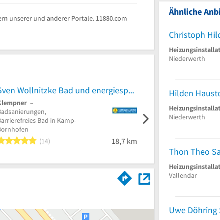
Ähnliche Anbi
rn unserer und anderer Portale. 11880.com
Heizungsinstalla
Niederwerth
Sven Wollnitzke Bad und energiesparende Haustechnik
Hilden Haust
Klempner
–
Heizungsinstallation
–
Heizungsinstalla
Badsanierungen,
Heizung /Öl-Gasbrenner,
Niederwerth
arrierefreies Bad in Kamp-
Sanitär Einzelhandel in
Bornhofen
Selters, Westerwald
5 von 5 Sternen
18,7 km
14
Heizungsinstalla
Vallendar