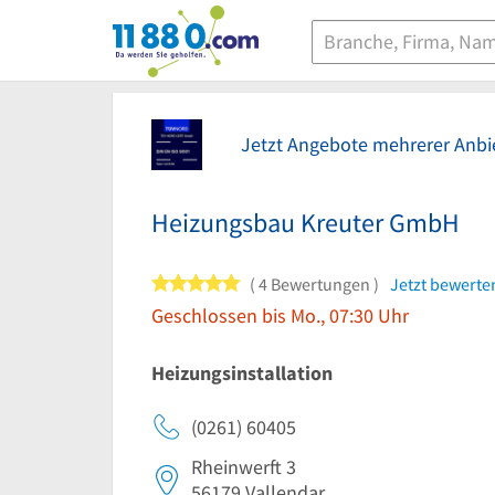
11880.com
Jetzt Angebote mehrerer Anbie
Heizungsbau Kreuter GmbH
5 von 5 Sternen
4 Bewertungen
Jetzt bewerte
Geschlossen bis Mo., 07:30 Uhr
Heizungsinstallation
(0261) 60405
Rheinwerft 3
56179
Vallendar