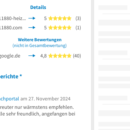
Details
11880-heizung.com
5
(3)
5 von 5 Sternen
11880.com
5
(1)
5 von 5 Sternen
nen
Weitere Bewertungen
(nicht in Gesamtbewertung)
google.de
4,8
(40)
5 von 5 Sternen
erichte
*
achportal
am 27. November 2024
Kreuter nur wärmstens empfehlen.
le sehr freundlich, angefangen bei