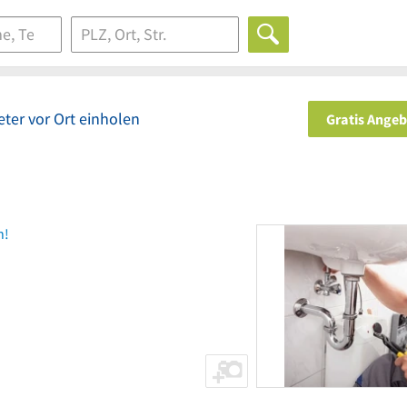
ter vor Ort einholen
Gratis Ange
n!