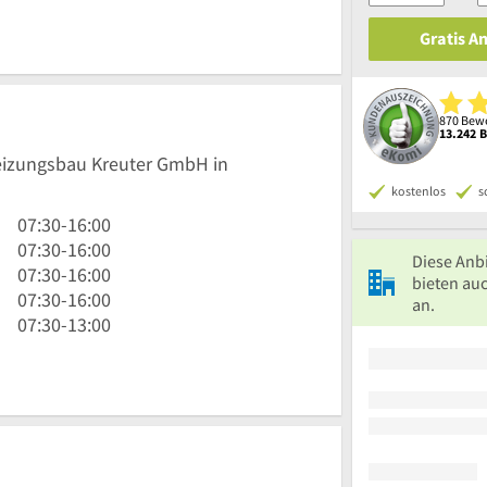
Gratis A
870 Bewe
13.242 
Heizungsbau Kreuter GmbH in
kostenlos
s
7
07:30
-
16:00
Uhr
7
07:30
-
16:00
Diese Anb
30
Uhr
7
07:30
-
16:00
bieten auc
bis
30
Uhr
7
07:30
-
16:00
an.
16
bis
30
Uhr
7
07:30
-
13:00
Uhr
16
bis
30
Uhr
Uhr
16
bis
30
Uhr
16
bis
Uhr
13
Uhr