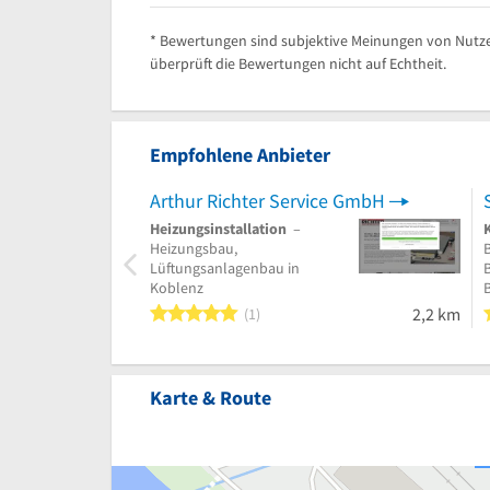
* Bewertungen sind subjektive Meinungen von Nutze
überprüft die Bewertungen nicht auf Echtheit.
Empfohlene Anbieter
Arthur Richter Service GmbH
Heizungsinstallation
–
Heizungsbau,
Lüftungsanlagenbau in
B
Koblenz
5 von 5 Sternen
2,2 km
1
Karte & Route