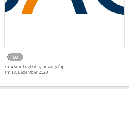
LO
LO
Bild
Foto von
LogDaLu,
hinzugefügt
melden
eingestellt von
LogDaLu
am 13. Dezember
am 13. Dezember 2020
Logo BAG Bankaktiengesellschaft
2020