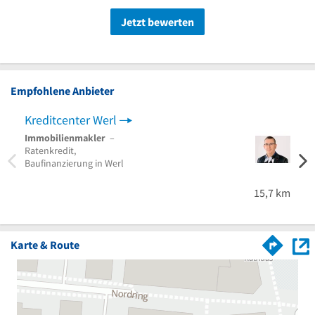
Jetzt bewerten
Empfohlene Anbieter
Kreditcenter Werl
Bau
Immobilienmakler
–
Sachv
Ratenkredit,
Bauw
Baufinanzierung in Werl
Bausa
Baua
Kirch
15,7 km
Karte & Route