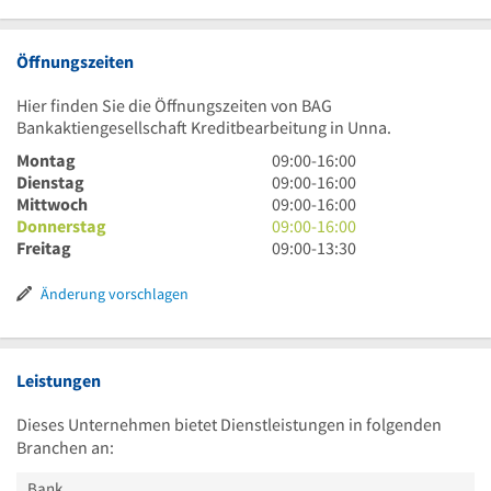
Öffnungszeiten
Hier finden Sie die Öffnungszeiten von BAG
Bankaktiengesellschaft Kreditbearbeitung in Unna.
9
Montag
09:00
-
16:00
Uhr
9
Dienstag
09:00
-
16:00
bis
Uhr
9
Mittwoch
09:00
-
16:00
16
bis
Uhr
9
Donnerstag
09:00
-
16:00
Uhr
16
bis
Uhr
9
Freitag
09:00
-
13:30
Uhr
16
bis
Uhr
Uhr
16
bis
Änderung vorschlagen
Uhr
13
Uhr
30
Leistungen
Dieses Unternehmen bietet Dienstleistungen in folgenden
Branchen an:
Bank