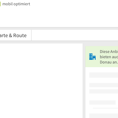
mobil optimiert
arte & Route
Diese Anb
bieten auc
Donau an.