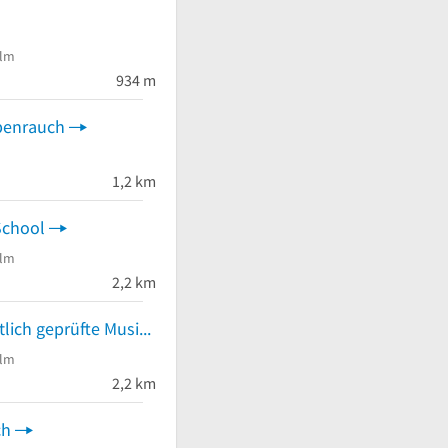
Ulm
934 m
ubenrauch
1,2 km
 School
Ulm
2,2 km
U. Nuber staatlich geprüfte Musikerin Cello- und Klavierunterricht
Ulm
2,2 km
ch