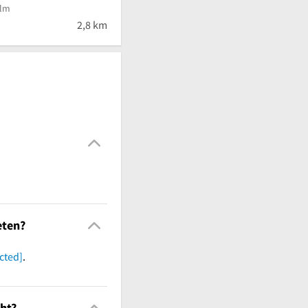
Ulm
2,8 km
eten?
cted]
.
ht?