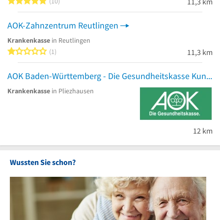
5 von 5 Sternen
10
11,3 km
AOK-Zahnzentrum Reutlingen
Krankenkasse
in Reutlingen
1 von 5 Sternen
1
11,3 km
AOK Baden-Württemberg - Die Gesundheitskasse KundenCenter Pliezhausen
Krankenkasse
in Pliezhausen
12 km
Wussten Sie schon?