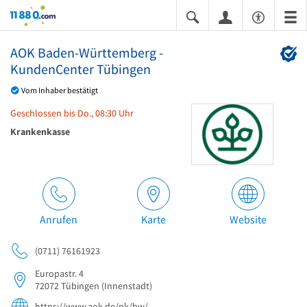
11880.com
AOK Baden-Württemberg -
KundenCenter Tübingen
Vom Inhaber bestätigt
Geschlossen bis Do., 08:30 Uhr
Krankenkasse
Anrufen
Karte
Website
(0711) 76161923
Europastr. 4
72072
Tübingen
(Innenstadt)
https://www.aok.de/pk/bw/