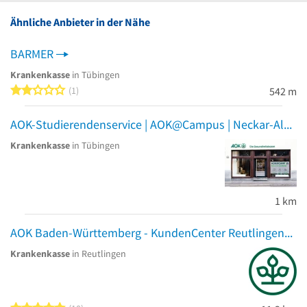
Ähnliche Anbieter in der Nähe
BARMER
Krankenkasse
in Tübingen
2 von 5 Sternen
1
542 m
AOK-Studierendenservice | AOK@Campus | Neckar-Alb
Krankenkasse
in Tübingen
1 km
AOK Baden-Württemberg - KundenCenter Reutlingen
Krankenkasse
in Reutlingen