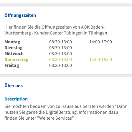
Öffnungszeiten
Hier finden Sie die Öffnungszeiten von AOK Baden-
Württemberg - KundenCenter Tübingen in Tübingen.
8
14
Montag
08:30
-
13:00
14:00
-
17:00
Uhr
8
Uhr
Dienstag
08:30
-
13:00
30
Uhr
8
bis
Mittwoch
08:30
-
13:00
bis
30
Uhr
8
17
14
Donnerstag
08:30
-
13:00
14:00
-
18:00
13
bis
30
Uhr
8
Uhr
Uhr
Freitag
08:30
-
13:00
Uhr
13
bis
30
Uhr
bis
Uhr
13
bis
30
18
Uhr
13
bis
Uhr
Über uns
Uhr
13
Uhr
Description
Sie möchten bequem von zu Hause aus beraten werden? Dann
nutzen Sie gerne die DigitalBeratung. Informationen dazu
finden Sie unter "Weitere Services".