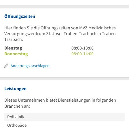
Öffnungszeiten
Hier finden Sie die Öffnungszeiten von MVZ Medizinisches
Versorgungszentrum St. Josef Traben-Trarbach in Traben-
Trarbach.
8
Dienstag
08:00
-
13:00
Uhr
8
Donnerstag
08:00
-
14:00
bis
Uhr
13
bis
Änderung vorschlagen
Uhr
14
Uhr
Leistungen
Dieses Unternehmen bietet Dienstleistungen in folgenden
Branchen an:
Poliklinik
Orthopäde