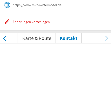
https://www.mvz-mittelmosel.de
Änderungen vorschlagen
tungen
Karte & Route
Kontakt