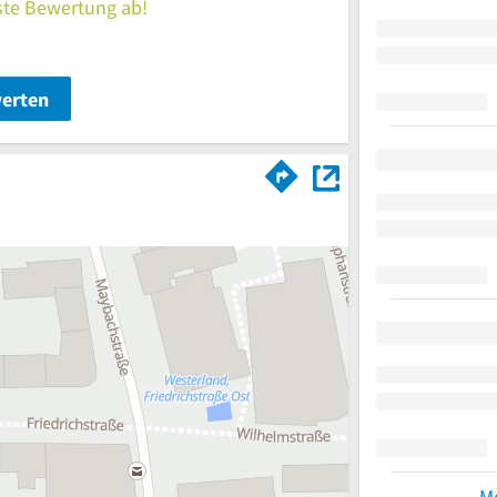
rste Bewertung ab!
werten
M