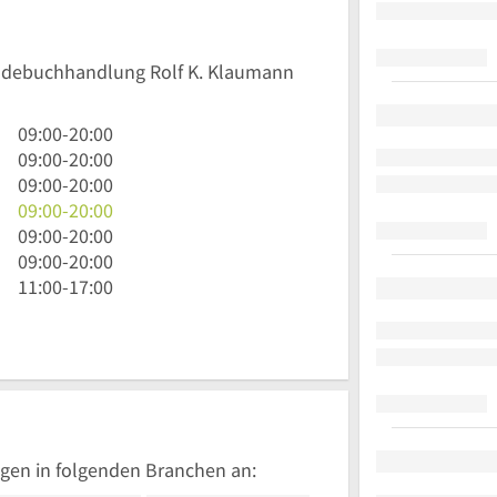
 Badebuchhandlung Rolf K. Klaumann
9
09:00
-
20:00
Uhr
9
09:00
-
20:00
bis
Uhr
9
09:00
-
20:00
20
bis
Uhr
9
09:00
-
20:00
Uhr
20
bis
Uhr
9
09:00
-
20:00
Uhr
20
bis
Uhr
9
09:00
-
20:00
Uhr
20
bis
Uhr
11
11:00
-
17:00
Uhr
20
bis
Uhr
Uhr
20
bis
Uhr
17
Uhr
gen in folgenden Branchen an: